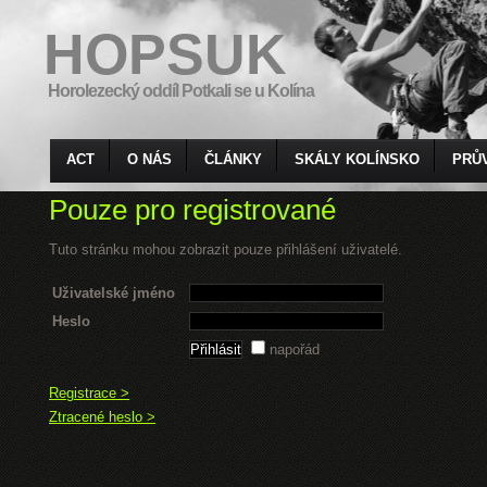
HOPSUK
Horolezecký oddíl Potkali se u Kolína
ACT
O NÁS
ČLÁNKY
SKÁLY KOLÍNSKO
PRŮ
Pouze pro registrované
Tuto stránku mohou zobrazit pouze přihlášení uživatelé.
Uživatelské jméno
Heslo
napořád
Registrace >
Ztracené heslo >