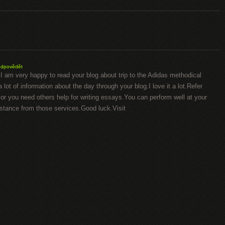
odpovědět
g.I am very happy to read your blog about trip to the Adidas methodical
a lot of information about the day through your blog.I love it a lot.Refer
r you need others help for writing essays.You can perform well at your
istance from those services.Good luck.Visit