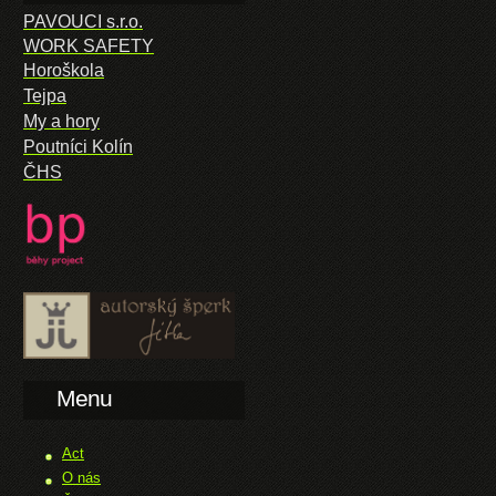
PAVOUCI s.r.o.
WORK SAFETY
Horoškola
Tejpa
My a hory
Poutníci Kolín
ČHS
Menu
Act
O nás