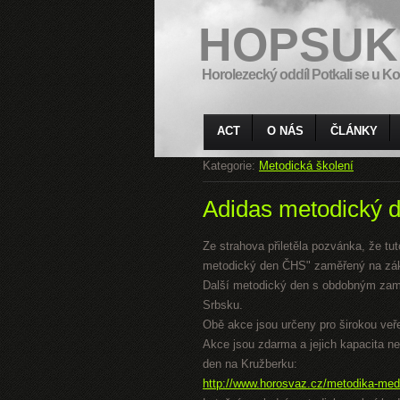
HOPSUK
Horolezecký oddíl Potkali se u Ko
ACT
O NÁS
ČLÁNKY
Kategorie:
Metodická školení
Adidas metodický 
Ze strahova přiletěla pozvánka, že tu
metodický den ČHS" zaměřený na zákla
Další metodický den s obdobným zamě
Srbsku.
Obě akce jsou určeny pro širokou veře
Akce jsou zdarma a jejich kapacita 
den na Kružberku:
http://www.horosvaz.cz/metodika-med