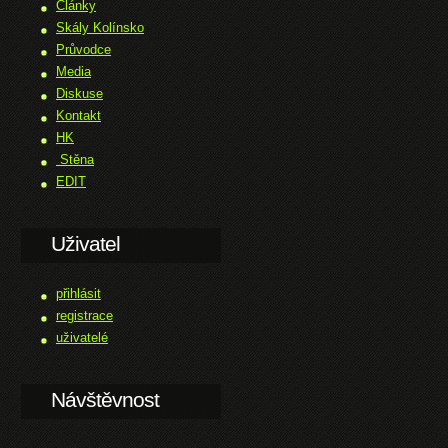
Články
Skály Kolínsko
Průvodce
Media
Diskuse
Kontakt
HK
Stěna
EDIT
Uživatel
přihlásit
registrace
uživatelé
Návštěvnost