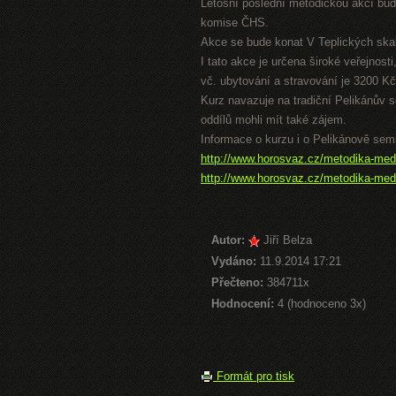
Letošní poslední metodickou akcí bude
komise ČHS.
Akce se bude konat V Teplických ska
I tato akce je určena široké veřejnost
vč. ubytování a stravování je 3200 Kč
Kurz navazuje na tradiční Pelikánův 
oddílů mohli mít také zájem.
Informace o kurzu i o Pelikánově sem
http://www.horosvaz.cz/metodika-med
http://www.horosvaz.cz/metodika-med
Autor:
Jiří Belza
Vydáno:
11.9.2014 17:21
Přečteno:
384711x
Hodnocení:
4 (hodnoceno 3x)
Formát pro tisk