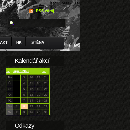
RSS zdroj
AKT
HK
STĚNA
Kalendář akcí
«
srpen 2026
»
Po
3
10
17
24
Út
4
11
18
25
St
5
12
19
26
Čt
6
13
20
27
Pá
7
14
21
28
So
1
8
15
22
29
Ne
2
9
16
23
30
Odkazy