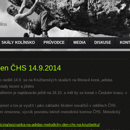
lína
SKÁLY KOLÍNSKO
PRŮVODCE
MEDIA
DISKUSE
KONT
den ČHS 14.9.2014
to neděli 14.9. se na Kružberských skalách na Moravě koná „adidas
dy lezení a jištění.
řením je naplánován ještě na 18.10. a měl by se konat v Českém krasu, v
jnost a lze je využít i jako základní školení nováčků v oddílech ČHS.
není omezena, výcvik povedou lektoři metodické komise ČHS. Metodický
icina/pozvanka-na-adidas-metodicky-den-chs-na-kruzberku/