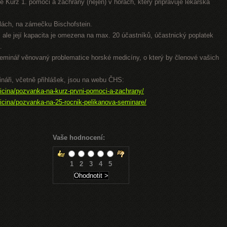
 Kurz 1. pomoci a záchrany (nejen) v horách, který připravuje lékařská
lách, na zámečku Bischofstein.
i, ale její kapacita je omezena na max. 20 účastníků, účastnický poplatek
.
seminář věnovaný problematice horské medicíny, o který by členové vašich
ináři, včetně přihlášek, jsou na webu ČHS:
icina/pozvanka-na-kurz-prvni-pomoci-a-zachrany/
icina/pozvanka-na-25-rocnik-pelikanova-seminare/
Vaše hodnocení:
1
2
3
4
5