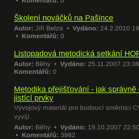
•
Komentářů:
0
Školení nováčků na Pašince
Autor:
Jiří Belza
•
Vydáno:
24.2.2010 1
•
Komentářů:
0
Listopadová metodická setkání H
Autor:
Běhy
•
Vydáno:
25.11.2007 23:3
Komentářů:
0
Metodika přejišťování - jak správně 
jistící prvky
Vývojový materiál pro budoucí směrnici C
vyvíjí.
Autor:
Běhy
•
Vydáno:
19.10.2007 22:5
•
Komentářů:
3982