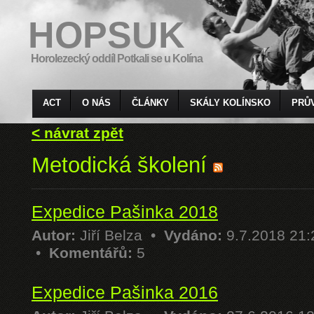
HOPSUK
Horolezecký oddíl Potkali se u Kolína
ACT
O NÁS
ČLÁNKY
SKÁLY KOLÍNSKO
PRŮ
< návrat zpět
Metodická školení
Expedice Pašinka 2018
Autor:
Jiří Belza
•
Vydáno:
9.7.2018 21
•
Komentářů:
5
Expedice Pašinka 2016