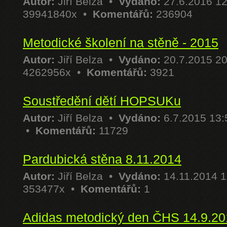
Autor:
Jiří Belza
•
Vydáno:
27.6.2016 1
39941840x •
Komentářů:
236904
Metodické školení na stěně - 2015
Autor:
Jiří Belza
•
Vydáno:
20.7.2015 2
4262956x •
Komentářů:
3921
Soustředění dětí HOPSUKu
Autor:
Jiří Belza
•
Vydáno:
6.7.2015 13
•
Komentářů:
11729
Pardubická stěna 8.11.2014
Autor:
Jiří Belza
•
Vydáno:
14.11.2014 
353477x •
Komentářů:
1
Adidas metodický den ČHS 14.9.20