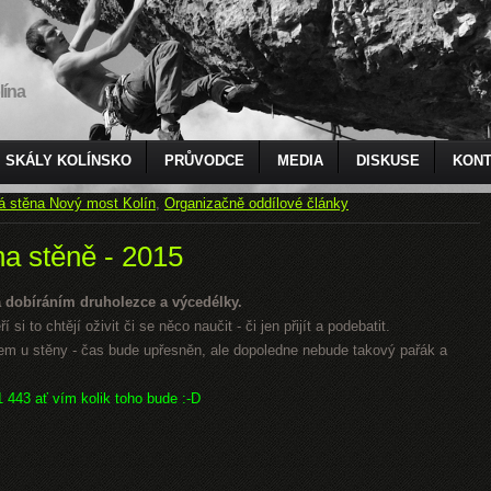
lína
SKÁLY KOLÍNSKO
PRŮVODCE
MEDIA
DISKUSE
KONT
á stěna Nový most Kolín
,
Organizačně oddílové články
na stěně - 2015
 dobíráním druholezce a výcedélky.
 si to chtějí oživit či se něco naučit - či jen přijít a podebatit.
 u stěny - čas bude upřesněn, ale dopoledne nebude takový pařák a
1 443 ať vím kolik toho bude :-D