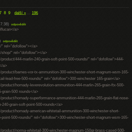
7
8
9
další »
...
196
 7:38)
odpovědět
diflucan</a>
)
odpovědět
/" rel="dofollow"></a>
/shop/" rel="dofollow"></a>
product/444-marlin-240-grain-soft-point-500-rounds/" rel="dofollow">444-
s</a>
m/product/barnes-vor-tx-ammunition-300-winchester-short-magnum-wsm-165-
-tail-lead-free-500-rounds/" rel="dofollow">300-winchester 165-grain</a>
product/hornady-leverevolution-ammunition-444-marlin-265-grain-ftx-500-
5-grain-500 rounds</a>
/product/hornady-superformance-ammunition-444-marlin-265-grain-flat-nose-
n-240-grain-soft-point-500-rounds</a>
/product/hornady-american-whitetail-ammunition-300-winchester-short-
e-point-500-rounds/" rel="dofollow">300-winchester-short-magnum-wsm-165-
m/product/norma-whitetail-300-winchester-magnum-150gr-brass-cased-500-