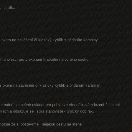
 jistítka :
. s okem na zavěšení či klascký kyblík s přidáním karabiny.
 hruholezci pro překonání krátkého náročného úseku
.. s okem na zavěšení či klasický kyblík s přidáním karabiny.
o je nutné bezpečně ovládat pro pohyb ve vícedélkovém lezení či lezení
kách a odsazuje se jistící stanoviště - typicky dobírák.
možné že si postavíme i nějakou cestu na stěně.