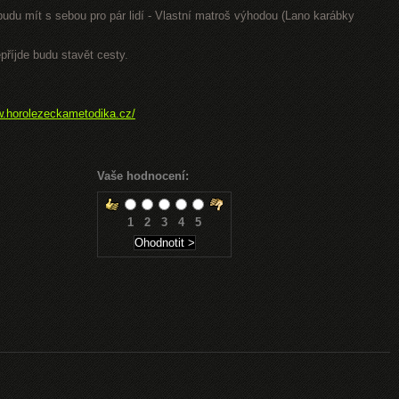
 budu mít s sebou pro pár lidí - Vlastní matroš výhodou (Lano karábky
příjde budu stavět cesty.
w.horolezeckametodika.cz/
Vaše hodnocení:
1
2
3
4
5