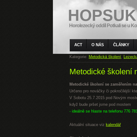
HOPSUK
Horolezecký oddíl Potkali se u Ko
ACT
O NÁS
ČLÁNKY
Kategorie:
Metodická školení
,
Lezeck
Metodické školení 
Metodické školení se zaměřením na
Určeno pro nováčky či pokročiléjší kteří
V Sobotu 25.7.2015 pod Novým mostem
když bude pršet jsme pod mostem
- ideálně se hlaste na telefonu 776 78
Aktuální situace viz
kalendář