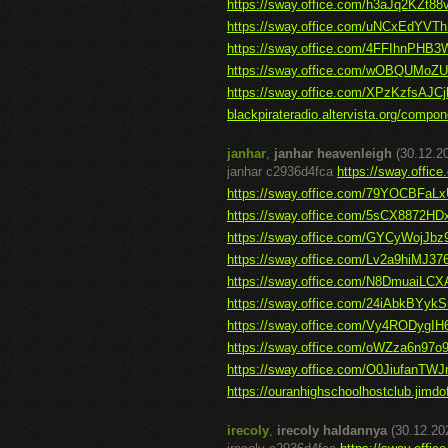
https://sway.office.com/h3aJq2KZt88
https://sway.office.com/uNCxEdYVT
https://sway.office.com/4FFIhnPH
https://sway.office.com/wOBQUMoZ
https://sway.office.com/XPzKzfsAJCj
blackpirateradio.altervista.org/compon
janhar
,
janhar heavenleigh
(30.12.2
janhar c2936d4fca
https://sway.offi
https://sway.office.com/79YOCBFa
https://sway.office.com/5sCX8872H
https://sway.office.com/GYCyWojJb
https://sway.office.com/Lv2a9hiMJ3
https://sway.office.com/N8DmuaiLCX
https://sway.office.com/24iAbkBYy
https://sway.office.com/Vy4RODygIH6
https://sway.office.com/oWZza6n97o
https://sway.office.com/O0JiufanTW
https://ouranhighschoolhostclub.jimdo
irecoly
,
irecoly haldannya
(30.12.20