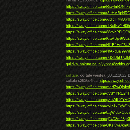
irecoly c2936d4fca
https://sway.off
https://sway.office.com/Rsv4rrRJNit
https://sway.office.com/t8ItHMBpHR
https://sway.office.com/AldicH7wO
https://sway.office.com/nfSxIKvYH0
https://sway.office.com/88dvbPFIQC
https://sway.office.com/KiaVBjv9W8
https://sway.office.com/NI1BJHdF5U
https://sway.office.com/NfAxduaj99
https://sway.office.com/pGSfJ5LUUlI
guildkai.sakura.ne.jp/yybbs4/yybbs.cg
coltale
,
coltale weslea
(30.12.2022 1
coltale c2936d4fca
https://sway.offi
https://sway.office.com/mcHZwQfshx
https://sway.office.com/dVdYYRE2h
https://sway.office.com/gZbWlCYYV
https://sway.office.com/qyIp1xCqW
https://sway.office.com/8ajWlduxQpJ
https://sway.office.com/qF4D8m25g
https://sway.office.com/QKsCwiJkm