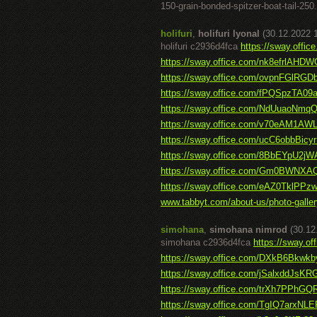
150-grain-bonded-spitzer-boat-tail-250.
holifuri
,
holifuri lyonal
(30.12.2022 
holifuri c2936d4fca
https://sway.off
https://sway.office.com/nk8efrlAHD
https://sway.office.com/ovpnFGlRG
https://sway.office.com/fPQSpzTA09
https://sway.office.com/NdUuaoNm
https://sway.office.com/v70eAM1A
https://sway.office.com/ucC6obbBic
https://sway.office.com/8BbEYpU2j
https://sway.office.com/Gm0BWNXA
https://sway.office.com/eAZ0TklPPz
www.tabbyt.com/about-us/photo-gallery
simohana
,
simohana nimrod
(30.12
simohana c2936d4fca
https://sway.
https://sway.office.com/DXkB6Bkwkb
https://sway.office.com/jSalxddJsKR
https://sway.office.com/trXh7PPhG
https://sway.office.com/TgIQ7arxNL