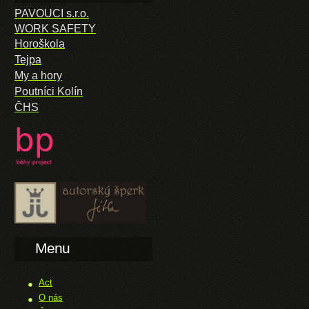
PAVOUCI s.r.o.
WORK SAFETY
Horoškola
Tejpa
My a hory
Poutníci Kolín
ČHS
Menu
Act
O nás