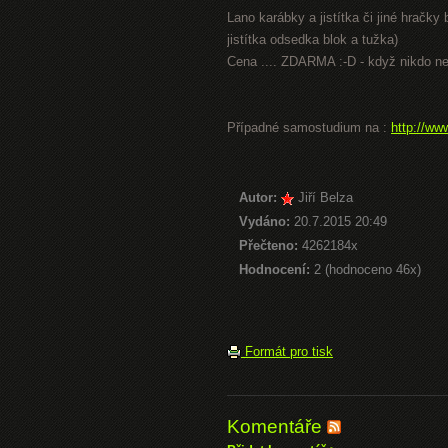
Lano karábky a jistítka či jiné hračky
jistítka odsedka blok a tužka)
Cena .... ZDARMA :-D - když nikdo ne
Případné samostudium na :
http://ww
Autor:
Jiří Belza
Vydáno:
20.7.2015 20:49
Přečteno:
4262184x
Hodnocení:
2 (hodnoceno 46x)
Formát pro tisk
Komentáře