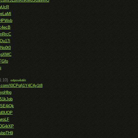
ice.com/JLomKnKM0SUaWrlO
xwUcR
OeLaMl
p4HPWxb
6c4ecB
9nRrcC
ZOu17i
3No0t0
WIgXMC
jFGfo
i
1:10)
odpovědět
ce.com/I0CPqfj1Y4C4y1t8
lyoHhg
T51kJqb
CSE4iQk
Jhd0UOP
wroLF
XDG4rXP
0sbpTH9