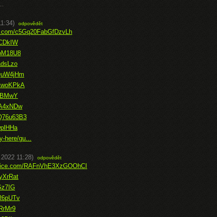
..
11:34)
odpovědět
ice.com/c5Gq20FabGfDzvLh
WCDkIW
DbM18U8
adsLzo
qQuW4jHm
WLwoKPkA
yrBMwY
WA4xNDw
Q76u63B3
wplHHa
-here/gu...
.2022 11:28)
odpovědět
office.com/RAFnVhE3XzGOOhCI
yXrRat
Gz7IG
QR6pUTv
ERrMr9