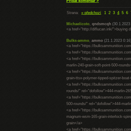
Přidat komentář >
Strana:
« předchozí
1
2
3
4
5
6
Michaelicoto
,
qndsmcqh
(30.1.2023
<a href="http://diflucan.ink/">buying 
Bulks-ammo
,
ammo
(21.1.2023 0:16
<a href="https://bulksammunition.com
<a href="https://bulksammunition.com
<a href="https://bulksammunition.com/
marlin-240-grain-soft-point-500-round
<a href="https://bulksammunition.co
grain-ttsx-polymer-tipped-spitzer-boat
<a href="https://bulksammunition.com/
rounds/" rel="dofollow">444-marlin-26
<a href="https://bulksammunition.com
500-rounds/" rel="dofollow">444-marli
<a href="https://bulksammunition.com
magnum-wsm-165-grain-interlock-spir
grain</a>
<a href="https://bulksammunition.co