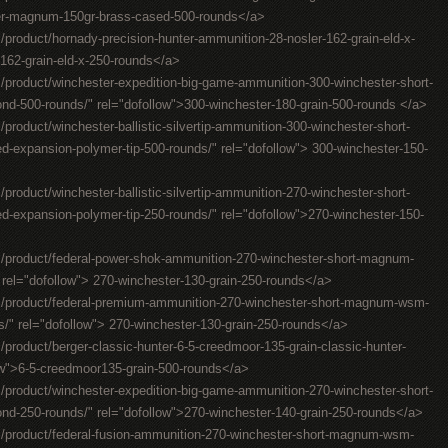
ter-magnum-150gr-brass-cased-500-rounds</a>
product/hornady-precision-hunter-ammunition-28-nosler-162-grain-eld-x-
-162-grain-eld-x-250-rounds</a>
/product/winchester-expedition-big-game-ammunition-300-winchester-short-
d-500-rounds/" rel="dofollow">300-winchester-180-grain-500-rounds </a>
product/winchester-ballistic-silvertip-ammunition-300-winchester-short-
d-expansion-polymer-tip-500-rounds/" rel="dofollow"> 300-winchester-150-
product/winchester-ballistic-silvertip-ammunition-270-winchester-short-
d-expansion-polymer-tip-250-rounds/" rel="dofollow">270-winchester-150-
m/product/federal-power-shok-ammunition-270-winchester-short-magnum-
 rel="dofollow"> 270-winchester-130-grain-250-rounds</a>
m/product/federal-premium-ammunition-270-winchester-short-magnum-wsm-
nds/" rel="dofollow"> 270-winchester-130-grain-250-rounds</a>
product/berger-classic-hunter-6-5-creedmoor-135-grain-classic-hunter-
ow">6-5-creedmoor135-grain-500-rounds</a>
/product/winchester-expedition-big-game-ammunition-270-winchester-short-
d-250-rounds/" rel="dofollow">270-winchester-140-grain-250-rounds</a>
m/product/federal-fusion-ammunition-270-winchester-short-magnum-wsm-