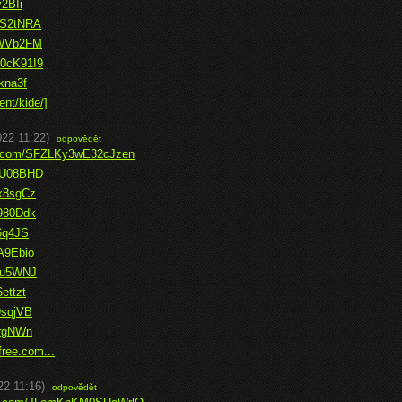
v2BIi
hS2tNRA
B3WVb2FM
U0cK91I9
kna3f
ent/kide/]
022 11:22)
odpovědět
ce.com/SFZLKy3wE32cJzen
LxU08BHD
Dx8sgCz
z980Ddk
76q4JS
A9Ebio
kSu5WNJ
ettzt
9sqjVB
JrgNWn
free.com...
22 11:16)
odpovědět