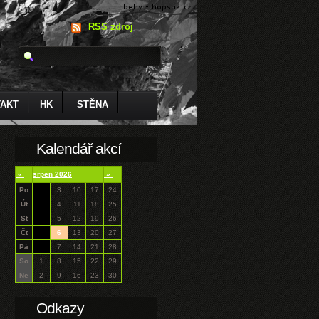
RSS zdroj
AKT
HK
STĚNA
Kalendář akcí
«
srpen 2026
»
Po
3
10
17
24
Út
4
11
18
25
St
5
12
19
26
Čt
6
13
20
27
Pá
7
14
21
28
So
1
8
15
22
29
Ne
2
9
16
23
30
Odkazy