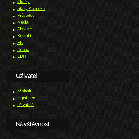
Články
Skály Kolínsko
Průvodce
Media
Diskuse
Kontakt
HK
Stěna
EDIT
Uživatel
přihlásit
registrace
uživatelé
Návštěvnost