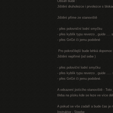
Obsah bude :
Jištění druholezce i prvolezce s blokací
Jištění příme ze stanoviště
- přes polovniční lodní smyčku
- přes kyblík typu reverzo , guide ...
- přes GriGri či jemu podobné
Pro pokročilejší bude lehká dopomoc
Jištění nepřímé (od sebe )
- přes poloviční lodní smyčku
- přes kyblík typu reverzo , guide ...
- přes GriGri či jemu podobné.
A odsazení jistícího stanoviště - Tot
třeba na písku kde se leze ve více dél
A pokud se vše zadaří a bude čas je 
Instruktor - Steebe