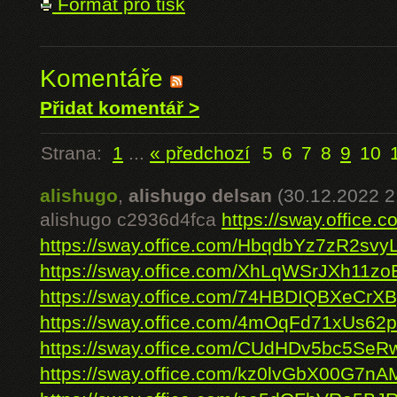
Formát pro tisk
Komentáře
Přidat komentář >
Strana:
1
...
« předchozí
5
6
7
8
9
10
alishugo
,
alishugo delsan
(30.12.2022 2
alishugo c2936d4fca
https://sway.offi
https://sway.office.com/HbqdbYz7zR2svy
https://sway.office.com/XhLqWSrJXh11zo
https://sway.office.com/74HBDIQBXeCrX
https://sway.office.com/4mOqFd71xUs62
https://sway.office.com/CUdHDv5bc5SeR
https://sway.office.com/kz0lvGbX00G7nA