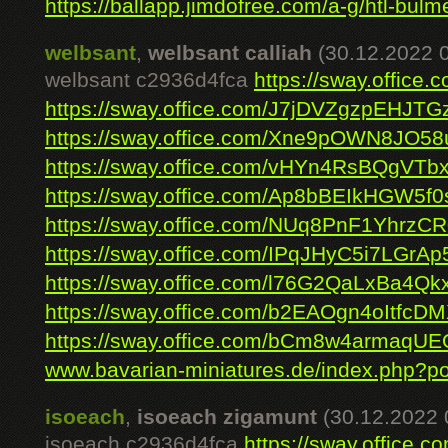
https://ballapp.jimdofree.com/a-g/htl-bulme
welbsant
,
welbsant calliah
(30.12.2022 0
welbsant c2936d4fca
https://sway.offic
https://sway.office.com/J7jDVZgzpEHJTG
https://sway.office.com/Xne9pOWN8JO58
https://sway.office.com/vHYn4RsBQgVTb
https://sway.office.com/Ap8bBEIkHGW5f
https://sway.office.com/NUq8PnF1YhrzC
https://sway.office.com/IPqJHyC5i7LGrAp
https://sway.office.com/l76G2QaLxBa4Qk
https://sway.office.com/b2EAOgn4oItfcD
https://sway.office.com/bCm8w4armaqUE
www.bavarian-miniatures.de/index.php?po
isoeach
,
isoeach zigamunt
(30.12.2022 
isoeach c2936d4fca
https://sway.office