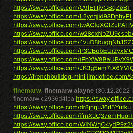
https://sway.office.com/C9fEtitjvGBqZeBF
https://sway.office.com/L2yeqjid93DphyPI
https://sway.office.com/twACfqXGtZcPAHV
https://sway.office.com/w28exNoZU9cseb
https://sway.office.com/4vuD8buggNhJSZ
https://sway.office.com/P3CBobEUrzyxMG
https://sway.office.com/tFbXW8BaUBvX
https://sway.office.com/JK3g5em7tX6YVf
https://frenchbulldog-mini.jimdofree.com
finemarw
,
finemarw alayne
(30.12.2022 
finemarw c2936d4fca
https://sway.offi
https://sway.office.com/dr8jnguJ6d5Yutku
https://sway.office.com/ifmXdQ37emHuo
https://sway.office.com/WlNWqO4ydP9z2