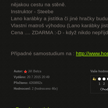
nějakou cestu na stěně.
Instruktor - Steebe
Lano karábky a jistítka či jiné hračky budu 
Vlastní matroš výhodou (Lano karábky jist
Cena .... ZDARMA :-D - když nikdo nepříjd
Případné samostudium na :
http://www.ho
Autor:
Jiří Belza
Vaše hodno
Vydáno:
20.7.2015 20:49
Přečteno:
4269892x
1
2
Hodnocení:
2 (hodnoceno 46x)