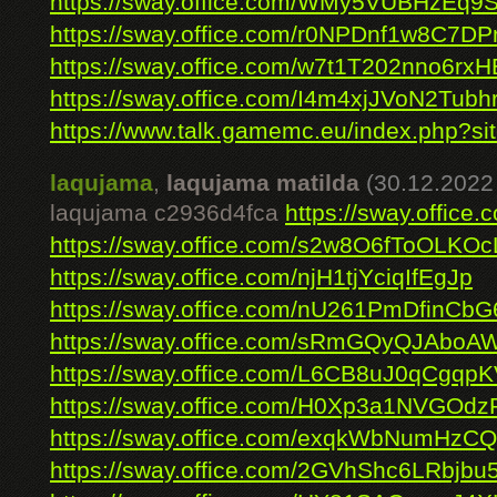
https://sway.office.com/WMy5VUBHzEq9
https://sway.office.com/r0NPDnf1w8C7D
https://sway.office.com/w7t1T202nno6rxH
https://sway.office.com/I4m4xjJVoN2Tubh
https://www.talk.gamemc.eu/index.php?sit
laqujama
,
laqujama matilda
(30.12.2022
laqujama c2936d4fca
https://sway.offic
https://sway.office.com/s2w8O6fToOLKO
https://sway.office.com/njH1tjYciqIfEgJp
https://sway.office.com/nU261PmDfinCbG
https://sway.office.com/sRmGQyQJAboA
https://sway.office.com/L6CB8uJ0qCgqp
https://sway.office.com/H0Xp3a1NVGOd
https://sway.office.com/exqkWbNumHzC
https://sway.office.com/2GVhShc6LRbjbu