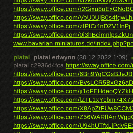
https://sway.office.com/kl2kd5KWy2d3GT
https://sway.office.com/r2Gixu8uExGNoB
https://sway.office.com/VoU0UjB0s4fqwLh
https://sway.office.com/zIPICi4nDZV1lnPj
https://sway.office.com/0i3hBcimnlpsZkUn
www.bavarian-miniatures.de/index.php?po
platal
,
platal edwynn
(30.12.2022 1:09)
platal c2936d4fca
https://sway.office.
https://sway.office.com/6Bn9YqCGsBJeJB
https://sway.office.com/BvsLCR5BxGz6a
https://sway.office.com/ji1oFEHdeoQYZk
https://sway.office.com/lZTL1xYcbm74X7s
https://sway.office.com/X8ApZtFUw8CC
https://sway.office.com/Z56WARffAmWgg
https://sway.office.com/U94hUTfxLiPdv5E