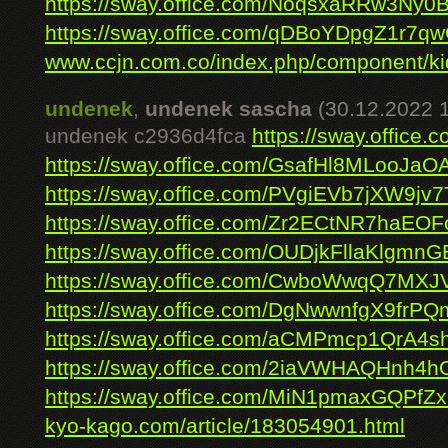
https://sway.office.com/NoqsxaRRw3Ny0
https://sway.office.com/qDBoYDpgZ1r7qw
www.ccjn.com.co/index.php/component/kide
undenek
,
undenek sascha
(30.12.2022 1
undenek c2936d4fca
https://sway.offic
https://sway.office.com/GsafHl8MLooJaO
https://sway.office.com/PVgiEVb7jXW9jv7
https://sway.office.com/Zr2ECtNR7haEO
https://sway.office.com/OUDjkFllaKlgmnG
https://sway.office.com/CwboWwqQ7MXJV
https://sway.office.com/DgNwwnfgX9frP
https://sway.office.com/aCMPmcp1QrA4s
https://sway.office.com/2iaVWHAQHnh4h
https://sway.office.com/MiN1pmaxGQPfZ
kyo-kago.com/article/183054901.html