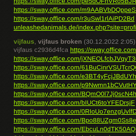
https://sway.office.com/pe5dOFhVRo5BJ
https://sway.office.com/m9AABVbDQppe
https://sway.office.com/r3uSwl1rlAiPD2Bd
unleashedanimals.de/index.php?site=profil
vijfaus
,
vijfaus broken
(30.12.2022 2:05)
vijfaus c2936d4fca
https://sway.office.
https://sway.office.com/jXNEOLfcbJVqyT
https://sway.office.com/61BuCinrVSUTcrQ
https://sway.office.com/e3BT4yFcjJBdUY
https://sway.office.com/p9Nwmn1bCVutHY
https://sway.office.com/BQmO0l7Jj0scN4h
https://sway.office.com/bIUCt6toYFEDrsjF
https://sway.office.com/0RIoUo7enzgUvlf
https://sway.office.com/Bpo88UZgm0Ss8e
https://sway.office.com/EbcuLn0dTK50A