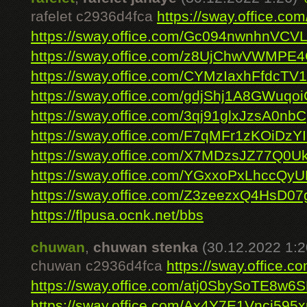
rafelet c2936d4fca
https://sway.office.
https://sway.office.com/Gc094nwnhnVCV
https://sway.office.com/z8UjChwVWMPE4
https://sway.office.com/CYMzIaxhFfdcTV
https://sway.office.com/gdjShj1A8GWuqo
https://sway.office.com/3qj91glxJzsA0nbC
https://sway.office.com/F7qMFr1zKOiDzY
https://sway.office.com/X7MDzsJZ77Q0U
https://sway.office.com/YGxxoPxLhccQy
https://sway.office.com/Z3zeezxQ4HsD07
https://flpusa.ocnk.net/bbs
chuwan
,
chuwan stenka
(30.12.2022 1:2
chuwan c2936d4fca
https://sway.office
https://sway.office.com/atj0SbySoTE8w6
https://sway.office.com/Ax4Y7E1Vnci595x