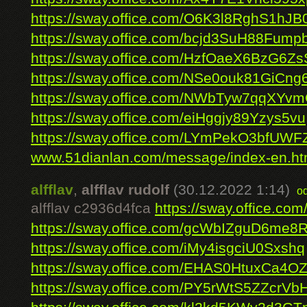
https://sway.office.com/O6K3l8RghS1hJB
https://sway.office.com/bcjd3SuH88Fumpb
https://sway.office.com/HzfOaeX6BzG6Zs
https://sway.office.com/NSe0ouk81GiCng
https://sway.office.com/NWbTyw7qqXYvm
https://sway.office.com/eiHggjy89Yzys5vu
https://sway.office.com/LYmPekO3bfUW
www.51dianlan.com/message/index-en.ht
alfflav
,
alfflav rudolf
(30.12.2022 1:14)
o
alfflav c2936d4fca
https://sway.office.
https://sway.office.com/gcWbIZguD6me8
https://sway.office.com/iMy4isgciU0Sxshq
https://sway.office.com/EHAS0HtuxCa4
https://sway.office.com/PY5rWtS5ZZcrVb