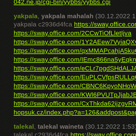
042.ne.jp/cgi-bin/yybbs/yybbs.cgi
yakpala
,
yakpala mahalah
(30.12.2022 1
yakpala c2936d4fca
https://sway.office.
https://sway.office.com/2CCwTiOfLletIjva
https://sway.office.com/1Y2AEew7VyiaQX
https://sway.office.com/qxMMAPcahjA5k
https://sway.office.com/IEmc866na5yEqk
https://sway.office.com/eCLr7pgdSHdALJ
https://sway.office.com/EuPLCVfpsRULL
https://sway.office.com/CBNC6KpyoNHo
https://sway.office.com/KWl6PVUTpJjabJ
https://sway.office.com/CxThkda62ijzgvR
hopsuk.cz/index.php?a=126&addpost&pa
talekal
,
talekal waineta
(30.12.2022 1:53
talekal c2936d4fca
https://sway.office