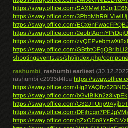
https://sway.office.com/SAXMwH6Joj1E6
https://sway.office.com/3PbgMhR9LVIwIU
https://sway.office.com/ECx6nFwacFPQ
https://sway.office.com/2eobIAprnYPrDpj
https://sway.office.com/zvQEPvebmwXi8
https://sway.office.com/GBtbtOFgQBrIbLI2
shootingevents.es/sht/index.php/componen
rashumbi
,
rashumbi earliest
(30.12.2022
rashumbi c2936d4fca
https://sway.offi
https://sway.office.com/Hg2YAQ8v62BND
https://sway.office.com/bGvIBlKn2z3lvpEk
https://sway.office.com/G32JTUnp9Ayjb9
https://sway.office.com/DFjhcqn7PFJgVM
https://sway.office.com/gZxODo8YsRClV