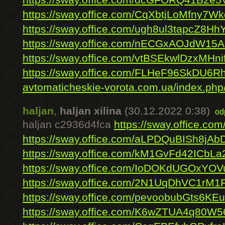
https://sway.office.com/dcGFORQ41B2e5
https://sway.office.com/CqXbtjLoMfny7Wk
https://sway.office.com/ugh8ul3tapcZ8Hh
https://sway.office.com/nECGxAOJdW15
https://sway.office.com/vtBSEkwlDzxMHni
https://sway.office.com/FLHeF96SkDU6
avtomaticheskie-vorota.com.ua/index.php
haljan
,
haljan xilina
(30.12.2022 0:38)
od
haljan c2936d4fca
https://sway.office.
https://sway.office.com/aLPDQuBISh8jAb
https://sway.office.com/kM1GvFd42ICbLa
https://sway.office.com/IoDOKdUGOxYOV
https://sway.office.com/2N1UqDhVC1rM1F
https://sway.office.com/pevoobubGts6KE
https://sway.office.com/K6wZTUA4q80W