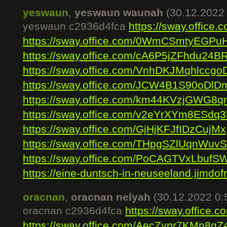
yeswaun
,
yeswaun waunah
(30.12.2022 
yeswaun c2936d4fca
https://sway.office
https://sway.office.com/0WmCSmtyEG
https://sway.office.com/cA6P5jZFhdu24B
https://sway.office.com/VnhDKJMqhlccgo
https://sway.office.com/JCW4B1S90oDl
https://sway.office.com/km44KVzjGWG8qn
https://sway.office.com/v2eYrXYm8ESdq3
https://sway.office.com/GjHjKFJfIDzCujMx
https://sway.office.com/THpgSZlUqnWuv
https://sway.office.com/PoCAGTVxLbufS
https://eine-duntsch-in-neuseeland.jimdofr
oracnan
,
oracnan nelyah
(30.12.2022 0:
oracnan c2936d4fca
https://sway.office
https://sway.office.com/AecZypr7KMn8gZ