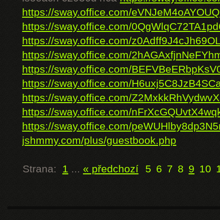
https://sway.office.com/eVNJeM4oAYOU
https://sway.office.com/0QgWlqC72TA1p
https://sway.office.com/z0Adff9J4cJh69O
https://sway.office.com/2hAGAxfjnNeFYh
https://sway.office.com/BEFVBeERbpKsV
https://sway.office.com/H6uxj5C8JzB4SC
https://sway.office.com/Z2MxkkRhVydwv
https://sway.office.com/nFrXcGQUvtX4wq
https://sway.office.com/peWUHlby8dp3N5
jshmmy.com/plus/guestbook.php
Strana:
1
...
« předchozí
5
6
7
8
9
10