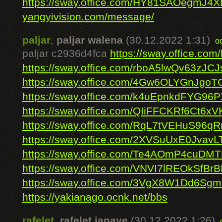
https://sway.office.com/HY81SAOegmJ4
yangyivision.com/message/
paljar
,
paljar walena
(30.12.2022 1:31)
o
paljar c2936d4fca
https://sway.office.c
https://sway.office.com/rboA5lwQv63zJCJ
https://sway.office.com/4Gw6OLYGnJgo
https://sway.office.com/k4uEpnkdFYG96P
https://sway.office.com/QIiFFCKRf6Ct6xV
https://sway.office.com/RqL7tVEHuS96qR
https://sway.office.com/2XVSuUxE0JvavL
https://sway.office.com/Te4AOmP4cuDM
https://sway.office.com/VNVI7lREOkSfBrB
https://sway.office.com/3VgX8W1Dd6Sg
https://yakianago.ocnk.net/bbs
rafelet
,
rafelet janaye
(30.12.2022 1:26)