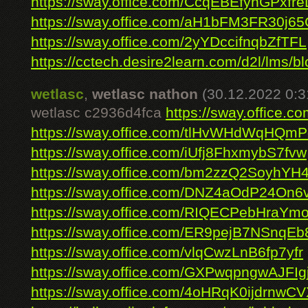
https://sway.office.com/CcqEBEfyhGPxfre
https://sway.office.com/aH1bFM3FR30j6
https://sway.office.com/2yYDccifnqbZfTFL
https://cctech.desire2learn.com/d2l/lms/blo
wetlasc
,
wetlasc nathon
(30.12.2022 0:3
wetlasc c2936d4fca
https://sway.office
https://sway.office.com/tlHvWHdWqHQm
https://sway.office.com/iUfj8FhxmybS7fvw
https://sway.office.com/bm2zzQ2SoyhY
https://sway.office.com/DNZ4aOdP24On6
https://sway.office.com/RIQECPebHraYm
https://sway.office.com/ER9pejB7NSnqE
https://sway.office.com/vlqCwzLnB6fp7yfr
https://sway.office.com/GXPwqpngwAJFIgj
https://sway.office.com/4oHRqK0ijdrnwC