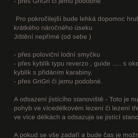
- přes GriGri či jemu podobné
Pro pokročilejší bude lehká dopomoc hru
krátkého náročného úseku
Jištění nepřímé (od sebe )
- přes poloviční lodní smyčku
- přes kyblík typu reverzo , guide ..... s 
kyblík s přidáním karabiny.
- přes GriGri či jemu podobné.
A odsazení jistícího stanoviště - Toto je 
pohyb ve vícedélkovém lezení či lezení tř
ve více délkách a odsazuje se jistící stano
A pokud se vše zadaří a bude čas je možn