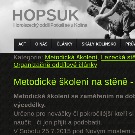
HOPSUK
Horolezecký oddíl Potkali se u Kolína
ACT
O NÁS
ČLÁNKY
SKÁLY KOLÍNSKO
PRŮ
Kategorie:
Metodická školení
,
Lezecká st
Organizačně oddílové články
Metodické školení na stěně -
Metodické školení se zaměřením na do
výcedélky.
Určeno pro nováčky či pokročiléjší kteří si 
naučit - či jen přijít a podebatit.
V Sobotu 25.7.2015 pod Novým mostem u 