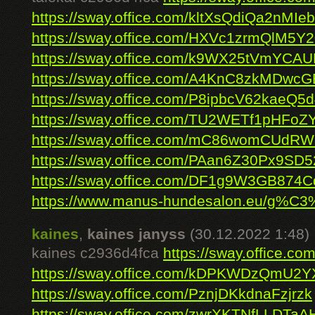
https://sway.office.com/kltXsQdiQa2nMIeb
https://sway.office.com/HXVc1zrmQlM5Y
https://sway.office.com/k9WX25tVmYCA
https://sway.office.com/A4KnC8zkMDwc
https://sway.office.com/P8ipbcV62kaeQ5
https://sway.office.com/TU2WETf1pHFoZY
https://sway.office.com/mC86womCUdR
https://sway.office.com/PAan6Z30Px9SD5
https://sway.office.com/DF1g9W3GB874
https://www.manus-hundesalon.eu/g%C3
kaines
,
kaines janyss
(30.12.2022 1:48)
kaines c2936d4fca
https://sway.office.
https://sway.office.com/kDPKWDzQmU2
https://sway.office.com/PznjDKkdnaFzjrzk
https://sway.office.com/zwrXKTNfLLDTaA