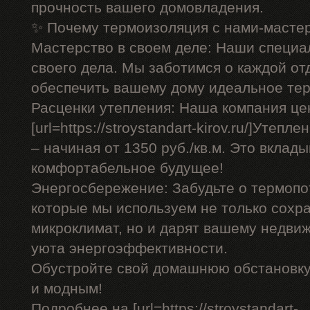
прочность вашего домовладения.
✨ Почему термоизоляция с нами-масте
Мастерство в своем деле: Наши специ
своего дела. Мы заботимся о каждой от
обеспечить вашему дому идеальное те
Расценки утепления: Наша компания це
[url=https://stroystandart-kirov.ru/]Утепл
– начиная от 1350 руб./кв.м. Это вклад
комфортабельное будущее!
Энергосбережение: Забудьте о термопо
которые мы используем не только сохр
микроклимат, но и дарят вашему недви
уюта энергоэффективности.
Обустройте свой домашнюю обстановк
и модным!
Подробнее на [url=https://stroystandart-