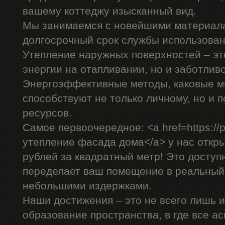
вашему коттеджу изысканный вид.
Мы занимаемся с новейшими материала
долгосрочный срок службы использован
Утепление наружных поверхностей – эт
энергии на отапливании, но и заботливо
Энергоэффективные методы, каковые м
способствуют не только личному, но и
ресурсов.
Самое первоочередное: <a href=https://p
утепление фасада дома</a> у нас откры
рублей за квадратный метр! Это доступ
переделает ваш помещение в реальный
небольшими издержками.
Наши достижения – это не всего лишь и
образование пространства, в где все а