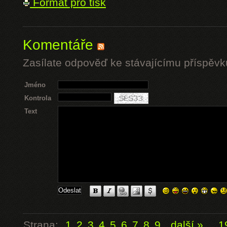
Formát pro tisk
Komentáře
Zasílate odpověď ke stávajícímu příspěvk
Jméno
Kontrola
Text
Strana:
1
2
3
4
5
6
7
8
9
další »
...
1