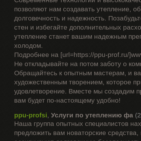
Современные технологии и высококаче
позволяют нам создавать утепление, 
долговечность и надежность. Позабудь
стен и избегайте дополнительных расхо
утепление станет вашим надежным пре
холодом.
Подробнее на [url=https://ppu-prof.ru/]www
Не откладывайте на потом заботу о ком
Обращайтесь к опытным мастерам, и в
художественным творением, которое пр
удовлетворение. Вместе мы создадим п
вам будет по-настоящему удобно!
ppu-profsi
,
Услуги по утеплению фа
(
Наша группа опытных специалистов нах
предложить вам новаторские средства, 