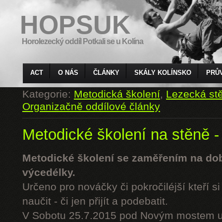
HOPSUK
Horolezecký oddíl Potkali se u Kolína
ACT
O NÁS
ČLÁNKY
SKÁLY KOLÍNSKO
PRŮ
Kategorie:
Metodická školení
,
Lezecká st
Organizačně oddílové články
Metodické školení na stěně -
Metodické školení se zaměřením na do
výcedélky.
Určeno pro nováčky či pokročiléjší kteří si 
naučit - či jen přijít a podebatit.
V Sobotu 25.7.2015 pod Novým mostem u 