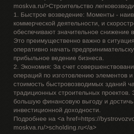
moskva.ru/>Строительство легковозвод
1. Быстрое возведение: Моменты - наи
коммерческой деятельности, и скорост
обеспечивают значительное снижение в
Это преимущественно важно в ситуация
оперативно начать предпринимательску
прибыльное ведение бизнеса.
2. Экономия: За счет совершенствован
операций по изготовлению элементов и
стоимость быстровозводимых зданий ча
традиционных строительных проектов. 
большую финансовую выгоду и достичь
инвестиционной доходности.
Подробнее на <a href=https://bystrovozv
moskva.ru/>scholding.ru</a>