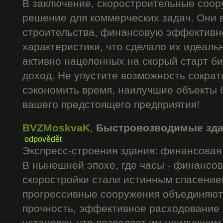
В заключение, скоростроительные соор
решение для коммерческих задач. Они 
строительства, финансовую эффективн
характеристики, что сделало их идеал
активно нацеленных на скорый старт би
доход. Не упустите возможность сократ
сэкономить время, наилучшие объекты 
вашего предстоящего предприятия!
BVZMoskvaK
,
Быстровозводимые зд
odpovědět
Экспресс-строения здания: финансовая 
В нынешней эпохе, где часы - финансо
скоростройки стали истинным спасение
прогрессивные сооружения объединяют
прочность, эффективное расходование