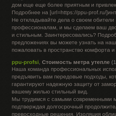
дом еще еще более приятным и привле
Подробнее на [url=https://ppu-prof.ru/]ин
Не откладывайте дела о своем обители
профессионалам, и мы сделаем ваш дво
и стильным. Заинтересовались? Подро
предложениях вы можете узнать на наш
пожаловать в пространство комфорта и 
ppu-profsi
,
Стоимость метра утепле
(
Наша команда профессиональных испол
предъявить вам передовые подходы, ко
гарантируют надежную защиту от заморо
вашему жилью стильный вид.
Мы трудимся с самыми современными 
подтверждая долгосрочный продолжите
превосходные решения. Изоляция облиц