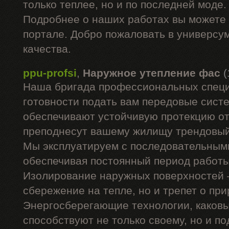
только теплее, но и по последней моде
Подробнее о наших работах вы можете 
портале. Добро пожаловать в универсум
качества.
ppu-profsi
,
Наружное утепление фас
(
Наша бригада профессиональных специ
готовности подать вам передовые систе
обеспечивают устойчивую протекцию от
преподнесут вашему жилищу трендовый
Мы эксплуатируем с последовательным
обеспечивая постоянный период работы
Изолирование наружных поверхностей –
сбережение на тепле, но и трепет о пр
Энергосберегающие технологии, каков
способствуют не только своему, но и 