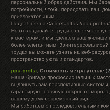
персональный образ действия. Мы бере
потребности, чтобы переделать ваш до
привлекательным.
Подробнее на <a href=https://ppu-prof.ru/
Не откладывайте труды о своем корпус
к мастерам, и мы сделаем ваш жилище н
более элегантным. Заинтересовались?
трудах вы можете узнать на веб-ресурс
пространство уюта и стандартов.
ppu-profsi
,
Стоимость метра утепле
(
Наша бригада профессиональных маст
выдвинуть вам перспективные системы,
гарантируют прочную покров от мороза,
вашему дому современный вид.
Мы работаем с последовательными ком