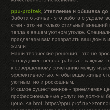
ppu-profzek
,
Утепление и обшивка до
Забота о жилье - это забота о удовлет
стен - это не только стильный внешний 
тепла в вашем уютном уголке. Специал
предлагаем вам превратить ваш дом в 
жизни.
Наши творческие решения - это не прос
это художественная работа с каждым э
к совершенному сочетанию между изыс
эффективностью, чтобы ваше жилье ста
уютным, но и роскошным.
И самое существенное - приемлемая це
профессиональные услуги не должны б
цене. <a href=https://ppu-prof.ru/>Утеп