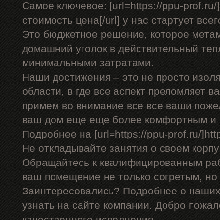
Самое ключевое: [url=https://ppu-prof.r
стоимость цена[/url] у нас стартует всег
Это бюджетное решение, которое мета
домашний уголок в действительный теп
минимальными затратами.
Наши достижения – это не просто изоля
области, в где все аспект преломляет 
примем во внимание все все ваши поже
ваш дом еще еще более комфортным и 
Подробнее на [url=https://ppu-prof.ru/]http
Не откладывайте занятия о своем корпу
Обращайтесь к квалифицированным раб
ваш помещение не только согретым, но
Заинтересовались? Подробнее о наших
узнать на сайте компании. Добро пожал
качественного исполнения.