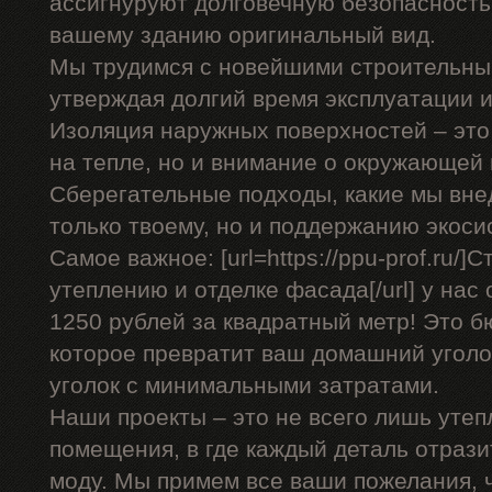
ассигнуруют долговечную безопасность 
вашему зданию оригинальный вид.
Мы трудимся с новейшими строительны
утверждая долгий время эксплуатации 
Изоляция наружных поверхностей – это
на тепле, но и внимание о окружающей 
Сберегательные подходы, какие мы вне
только твоему, но и поддержанию экоси
Самое важное: [url=https://ppu-prof.ru/]
утеплению и отделке фасада[/url] у нас 
1250 рублей за квадратный метр! Это 
которое превратит ваш домашний угол
уголок с минимальными затратами.
Наши проекты – это не всего лишь утеп
помещения, в где каждый деталь отраз
моду. Мы примем все ваши пожелания, 