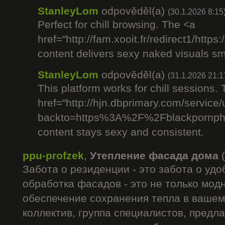
StanleyLom
odpověděl(a)
(30.1.2026 8:15
Perfect for chill browsing. The <a
href="http://fam.xooit.fr/redirect1/htt
content delivers sexy naked visuals sm
StanleyLom
odpověděl(a)
(31.1.2026 21:1
This platform works for chill sessions.
href="http://hjn.dbprimary.com/service/
backto=https%3A%2F%2Fblackpornph
content stays sexy and consistent.
ppu-profzek
,
Утепление фасада дома
Забота о резиденции - это забота о удо
обработка фасадов - это не только модн
обеспечение сохранения тепла в вашем
коллектив, группа специалистов, предл