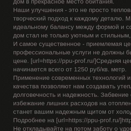
дом в прекрасное место обитания.
Наши улучшения - это не просто теплов
творческий подход к каждому деталю. 
идеальному балансу между формой и с
дом стал не только уютным и стильным,
И самое существенное - приемлемая це
профессиональные услуги не должны б
цене. [url=https://ppu-prof.ru/]Средняя ц
начинается всего от 1250 руб/кв. метр.
Применение современных технологий и
качества позволяют нам создавать уте
долговечность и надежность. Забвение 
избежание лишних расходов на отоплен
станет вашим надежным щитом от холо
Подробнее на [url=https://ppu-prof.ru/]http
Не откладывайте на потом заботу о удо