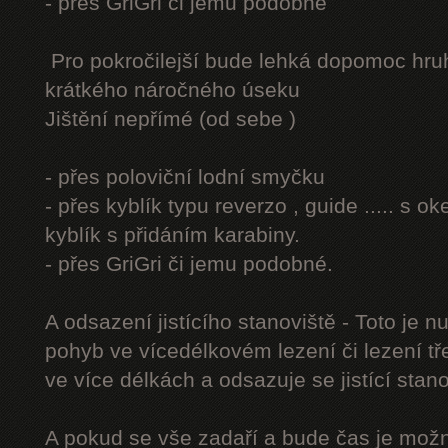
- přes GriGri či jemu podobné
Pro pokročilejší bude lehká dopomoc hru
krátkého náročného úseku
Jištění nepřímé (od sebe )
- přes poloviční lodní smyčku
- přes kyblík typu reverzo , guide ..... s 
kyblík s přidáním karabiny.
- přes GriGri či jemu podobné.
A odsazení jistícího stanoviště - Toto je 
pohyb ve vícedélkovém lezení či lezení tř
ve více délkách a odsazuje se jistící stano
A pokud se vše zadaří a bude čas je možn