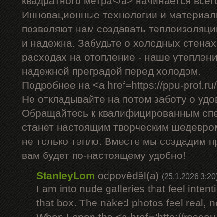
квадратного метра</a> начинается всего
Инновационные технологии и материал
позволяют нам создавать теплоизоляци
и надежна. Забудьте о холодных стена
расходах на отопление - наше утеплен
надежной преградой перед холодом.
Подробнее на <a href=https://ppu-prof.ru/>
Не откладывайте на потом заботу о удо
Обращайтесь к квалифицированным спе
станет настоящим творческим шедевром
не только тепло. Вместе мы создадим п
вам будет по-настоящему удобно!
StanleyLom
odpověděl(a)
(25.1.2026 3:20
I am into nude galleries that feel inten
that box. The naked photos feel real, 