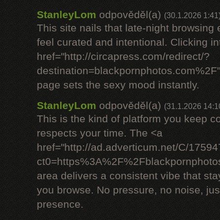
StanleyLom
odpověděl(a)
(30.1.2026 1:41
This site nails that late-night browsin
feel curated and intentional. Clicking i
href="http://circapress.com/redirect/?
destination=blackpornphotos.com%2F"
page sets the sexy mood instantly.
StanleyLom
odpověděl(a)
(31.1.2026 14:1
This is the kind of platform you keep 
respects your time. The <a
href="http://ad.adverticum.net/C/175
ct0=https%3A%2F%2Fblackpornphotos
area delivers a consistent vibe that st
you browse. No pressure, no noise, jus
presence.