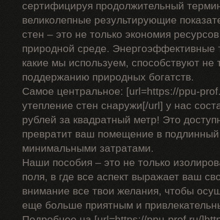
сертифицируя продолжительный термин
великолепные результирующие показат
стен – это не только экономия ресурсов 
природной среде. Энергоэффективные т
какие мы используем, способствуют не т
поддержанию природных богатств.
Самое центральное: [url=https://ppu-prof
утепление стен снаружи[/url] у нас сост
рублей за квадратный метр! Это доступ
превратит ваш помещение в подлинный
минимальными затратами.
Наши пособия – это не только изолиро
поля, в где все аспект выражает ваш с
внимание все твои желания, чтобы осу
еще больше приятным и привлекательн
Подробнее на [url=https://ppu-prof.ru/]https