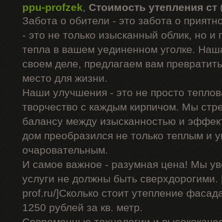
ppu-profzek
,
Стоимость утепления ст
Забота о обители - это забота о прият
- это не только изысканный облик, но и
тепла в вашем уединенном уголке. Наш
своем деле, предлагаем вам превратит
место для жизни.
Наши улучшения - это не просто теплов
творчество с каждым кирпичом. Мы стр
балансу между изысканностью и эффек
дом преобразился не только теплым и у
очаровательным.
И самое важное - разумная цена! Мы у
услуги не должны быть сверхдорогими. [u
prof.ru/]Сколько стоит утепление фасада
1250 рублей за кв. метр.