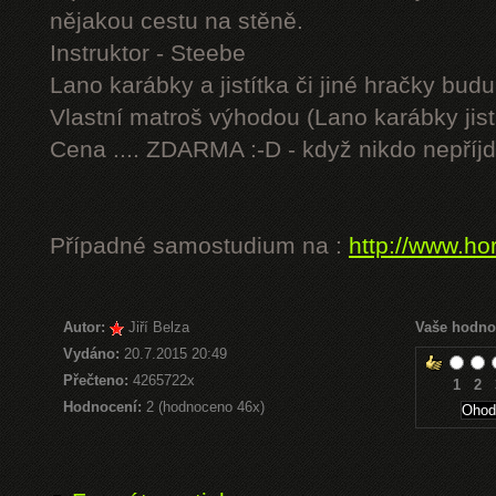
nějakou cestu na stěně.
Instruktor - Steebe
Lano karábky a jistítka či jiné hračky budu 
Vlastní matroš výhodou (Lano karábky jist
Cena .... ZDARMA :-D - když nikdo nepříjd
Případné samostudium na :
http://www.ho
Autor:
Jiří Belza
Vaše hodno
Vydáno:
20.7.2015 20:49
Přečteno:
4265722x
1
2
Hodnocení:
2 (hodnoceno 46x)