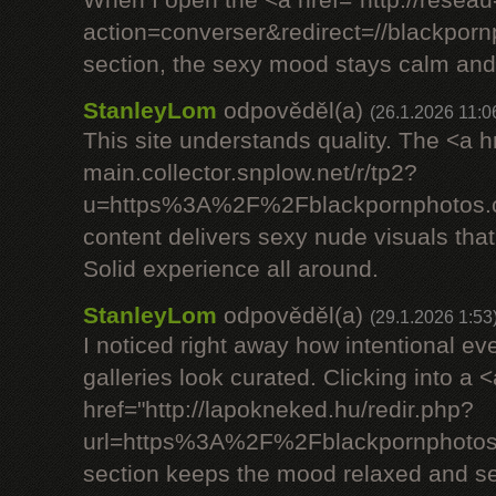
When I open the <a href="http://reseau
action=converser&redirect=//blac
section, the sexy mood stays calm and
StanleyLom
odpověděl(a)
(26.1.2026 11:0
This site understands quality. The <a h
main.collector.snplow.net/r/tp2?
u=https%3A%2F%2Fblackpornphotos.c
content delivers sexy nude visuals that
Solid experience all around.
StanleyLom
odpověděl(a)
(29.1.2026 1:53
I noticed right away how intentional ev
galleries look curated. Clicking into a <
href="http://lapokneked.hu/redir.php?
url=https%3A%2F%2Fblackpornphoto
section keeps the mood relaxed and se