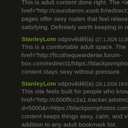
This is adult content done right. The <
href="http://couroberon.xooit.fr/redir
pages offer sexy nudes that feel relax
satisfying. Definitely worth keeping in r
StanleyLom
odpověděl(a)
(27.1.2026 11:2
This is a comfortable adult space. The
href="http://ficothequeardente.forum-
box.com/redirect1/https://blackpornph
content stays sexy without pressure.
StanleyLom
odpověděl(a)
(28.1.2026 19:0
This site feels built for people who kn
href="http://c000ffcc2a1.tracker.adotmo
d=5000&r=https://blackpornphotos.com
content keeps things sexy, calm, and vi
addition to any adult bookmark list.