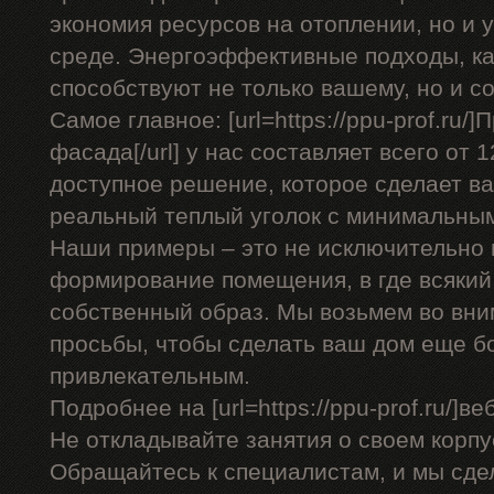
экономия ресурсов на отоплении, но и 
среде. Энергоэффективные подходы, ка
способствуют не только вашему, но и 
Самое главное: [url=https://ppu-prof.ru/
фасада[/url] у нас составляет всего от 
доступное решение, которое сделает в
реальный теплый уголок с минимальны
Наши примеры – это не исключительно 
формирование помещения, в где всякий
собственный образ. Мы возьмем во вни
просьбы, чтобы сделать ваш дом еще 
привлекательным.
Подробнее на [url=https://ppu-prof.ru/]веб
Не откладывайте занятия о своем корпу
Обращайтесь к специалистам, и мы сде