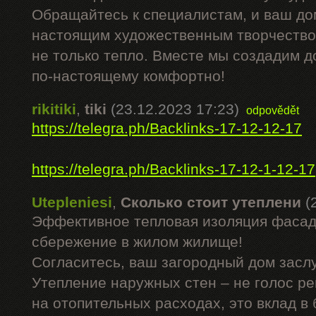
Обращайтесь к специалистам, и ваш до
настоящим художественным творчеством
не только тепло. Вместе мы создадим д
по-настоящему комфортно!
rikitiki
,
tiki
(23.12.2023 17:23)
odpovědět
https://telegra.ph/Backlinks-17-12-12-17
https://telegra.ph/Backlinks-17-12-1-12-17
Utepleniesi
,
Сколько стоит утеплени
(
Эффективное тепловая изоляция фасад
сбережение в жилом жилище!
Согласитесь, ваш загородный дом засл
Утепление наружных стен – не голос р
на отопительных расходах, это вклад в