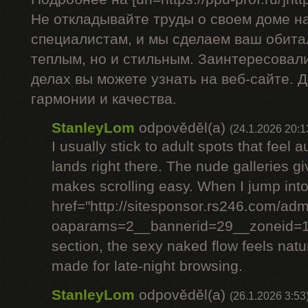
Не откладывайте труды о своем доме н
специалистам, и мы сделаем ваш обита
теплым, но и стильным. Заинтересовал
делах вы можете узнать на веб-сайте. 
гармонии и качества.
StanleyLom
odpověděl(a)
(24.1.2026 20:1
I usually stick to adult spots that feel 
lands right there. The nude galleries giv
makes scrolling easy. When I jump into
href="http://sitesponsor.rs246.com/a
oaparams=2__bannerid=29__zoneid
section, the sexy naked flow feels natur
made for late-night browsing.
StanleyLom
odpověděl(a)
(26.1.2026 3:53