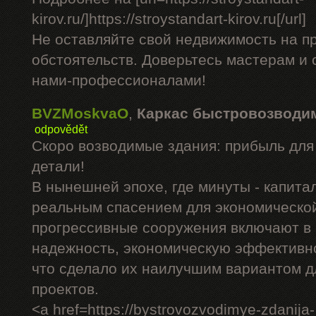
kirov.ru/]https://stroystandart-kirov.ru[/url]
Не оставляйте свой недвижимость на п
обстоятельств. Доверьтесь мастерам и 
нами-профессионалами!
BVZMoskvaO
,
Каркас быстровозводи
odpovědět
Скоро возводимые здания: прибыль для
детали!
В нынешней эпохе, где минуты - капита
реальным спасением для экономическо
прогрессивные сооружения включают в
надежность, экономическую эффективн
что сделало их наилучшим вариантом д
проектов.
<a href=https://bystrovozvodimye-zdanija-