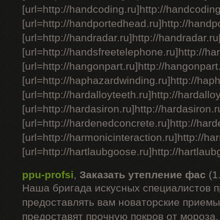
[url=http://handcoding.ru]http://handcoding.
[url=http://handportedhead.ru]http://handpo
[url=http://handradar.ru]http://handradar.ru[
[url=http://handsfreetelephone.ru]http://ha
[url=http://hangonpart.ru]http://hangonpart.
[url=http://haphazardwinding.ru]http://haph
[url=http://hardalloyteeth.ru]http://hardalloy
[url=http://hardasiron.ru]http://hardasiron.ru
[url=http://hardenedconcrete.ru]http://hard
[url=http://harmonicinteraction.ru]http://har
[url=http://hartlaubgoose.ru]http://hartlaubgo
ppu-profsi
,
Заказать утепление фас
(1
Наша бригада искусных специалистов 
предоставлять вам новаторские приемы,
предоставят прочную покров от мороза,