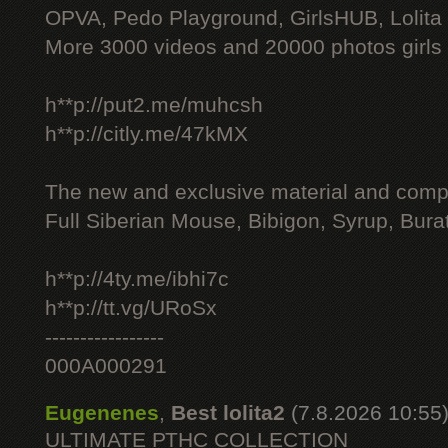
OPVA, Pedo Playground, GirlsHUB, Lolita 
More 3000 videos and 20000 photos girls
h**p://put2.me/muhcsh
h**p://citly.me/47kMX
The new and exclusive material and compl
Full Siberian Mouse, Bibigon, Syrup, Bura
h**p://4ty.me/ibhi7c
h**p://tt.vg/URoSx
-----------------
000A000291
Eugenenes
,
Best lolita2
(7.8.2026 10:55
ULTIMATE РТНС COLLECTION