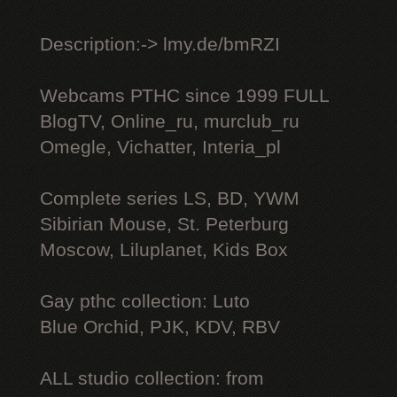
Description:-> lmy.de/bmRZI
Webcams РТНС since 1999 FULL
BlogTV, Online_ru, murclub_ru
Omegle, Vichatter, Interia_pl
Complete series LS, BD, YWM
Sibirian Mouse, St. Peterburg
Moscow, Liluplanet, Kids Box
Gay рthс collection: Luto
Blue Orchid, PJK, KDV, RBV
ALL studio collection: from