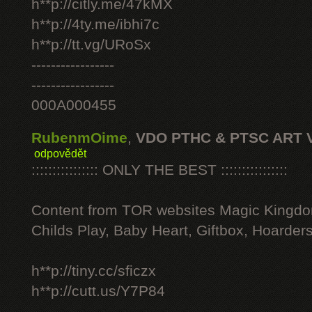
h**p://citly.me/47kMX
h**p://4ty.me/ibhi7c
h**p://tt.vg/URoSx
-----------------
-----------------
000A000455
RubenmOime
,
VDO PTHC & PTSC ART 
odpovědět
:::::::::::::::: ONLY THE BEST ::::::::::::::::
Content from TOR websites Magic Kingdo
Childs Play, Baby Heart, Giftbox, Hoarders
h**p://tiny.cc/sficzx
h**p://cutt.us/Y7P84