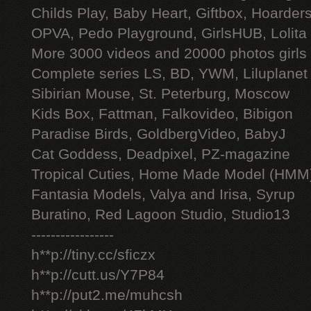
Childs Play, Baby Heart, Giftbox, Hoarders
OPVA, Pedo Playground, GirlsHUB, Lolita 
More 3000 videos and 20000 photos girls
Complete series LS, BD, YWM, Liluplanet
Sibirian Mouse, St. Peterburg, Moscow
Kids Box, Fattman, Falkovideo, Bibigon
Paradise Birds, GoldbergVideo, BabyJ
Cat Goddess, Deadpixel, PZ-magazine
Tropical Cuties, Home Made Model (HMM
Fantasia Models, Valya and Irisa, Syrup
Buratino, Red Lagoon Studio, Studio13
-----------------
h**p://tiny.cc/sficzx
h**p://cutt.us/Y7P84
h**p://put2.me/muhcsh