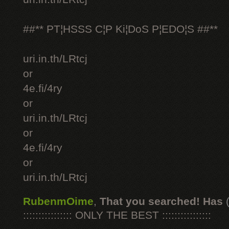
##** PT¦HSSS C¦P Ki¦DoS P¦EDO¦S ##**
uri.in.th/LRtcj
or
4e.fi/4ry
or
uri.in.th/LRtcj
or
4e.fi/4ry
or
uri.in.th/LRtcj
RubenmOime
,
That you searched! Has
:::::::::::::::: ONLY THE BEST ::::::::::::::::