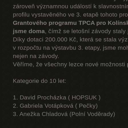
zároveň významnou událostí k slavnostn
profilu vystavěného ve 3. etapě tohoto pr
Grantového programu TPCA pro Kolíns
jsme doma
, čímž se letošní závody staly 
Díky dotaci 200.000 Kč, která se stala v
v rozpočtu na výstavbu 3. etapy, jsme moh
nejen na závody.
Věříme, že všechny lezce nové možnosti 
Kategorie do 10 let:
1. David Procházka ( HOPSUK )
2. Gabriela Votápková ( Pečky)
3. Anežka Chladová (Polní Voděrady)