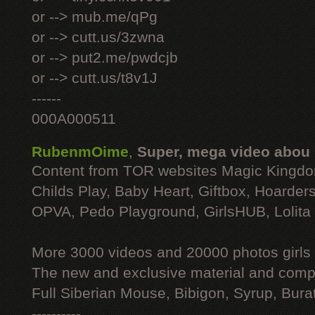
or --> mub.me/qPg
or --> cutt.us/3zwna
or --> put2.me/pwdcjb
or --> cutt.us/t8v1J
------
000A000511
RubenmOime
,
Super, mega video abou
Content from TOR websites Magic Kingdo
Childs Play, Baby Heart, Giftbox, Hoarders
OPVA, Pedo Playground, GirlsHUB, Lolita 
More 3000 videos and 20000 photos girls
The new and exclusive material and compl
Full Siberian Mouse, Bibigon, Syrup, Bura
----------