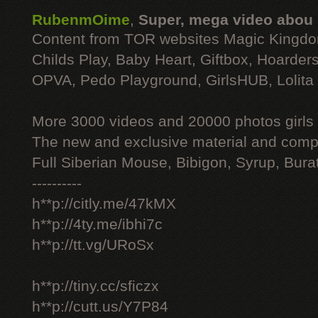
RubenmOime
,
Super, mega video abou
Content from TOR websites Magic Kingdo
Childs Play, Baby Heart, Giftbox, Hoarders
OPVA, Pedo Playground, GirlsHUB, Lolita 
More 3000 videos and 20000 photos girls
The new and exclusive material and compl
Full Siberian Mouse, Bibigon, Syrup, Bura
----------
h**p://citly.me/47kMX
h**p://4ty.me/ibhi7c
h**p://tt.vg/URoSx
h**p://tiny.cc/sficzx
h**p://cutt.us/Y7P84