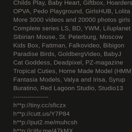
Childs Play, Baby Heart, Giftbox, Hoarders
OPVA, Pedo Playground, GirlsHUB, Lolita 
More 3000 videos and 20000 photos girls
Complete series LS, BD, YWM, Liluplanet
Sibirian Mouse, St. Peterburg, Moscow
Kids Box, Fattman, Falkovideo, Bibigon
Paradise Birds, GoldbergVideo, BabyJ
Cat Goddess, Deadpixel, PZ-magazine
Tropical Cuties, Home Made Model (HMM
Fantasia Models, Valya and Irisa, Syrup
Buratino, Red Lagoon Studio, Studio13
-----------------
h**p://tiny.cc/sficzx
h**p://cutt.us/Y7P84
h**p://put2.me/muhcsh
h**p://citly.me/47kMX