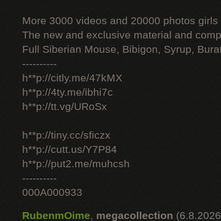
More 3000 videos and 20000 photos girls
The new and exclusive material and compl
Full Siberian Mouse, Bibigon, Syrup, Bura
----------
h**p://citly.me/47kMX
h**p://4ty.me/ibhi7c
h**p://tt.vg/URoSx
h**p://tiny.cc/sficzx
h**p://cutt.us/Y7P84
h**p://put2.me/muhcsh
----------
000A000933
RubenmOime
,
megacollection
(6.8.2026