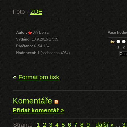
Foto -
ZDE
Autor:
Jiří Belza
Vaše hodn
Vydáno:
10.9.2015 17:35
Přečteno:
6154116x
1
2
Hodnocení:
1 (hodnoceno 403x)
Formát pro tisk
Komentáře
Přidat komentář >
Strana:
1
2
3
4
5
6
7
8
9
další »
...
3