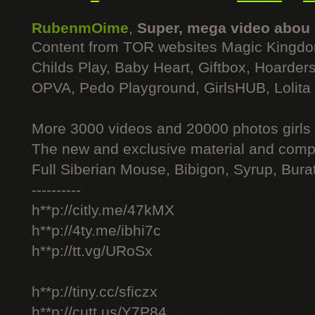
RubenmOime
,
Super, mega video abou
Content from TOR websites Magic Kingdo
Childs Play, Baby Heart, Giftbox, Hoarders
OPVA, Pedo Playground, GirlsHUB, Lolita 
More 3000 videos and 20000 photos girls
The new and exclusive material and compl
Full Siberian Mouse, Bibigon, Syrup, Bura
----------
h**p://citly.me/47kMX
h**p://4ty.me/ibhi7c
h**p://tt.vg/URoSx
h**p://tiny.cc/sficzx
h**p://cutt.us/Y7P84