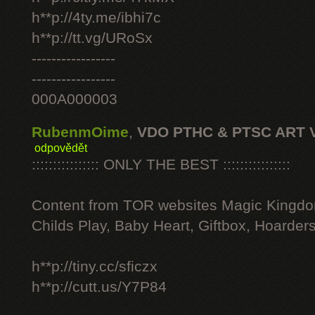
h**p://4ty.me/ibhi7c
h**p://tt.vg/URoSx
-----------------
-----------------
000A000003
RubenmOime
,
VDO PTHC & PTSC ART 
odpovědět
:::::::::::::::: ONLY THE BEST ::::::::::::::::
Content from TOR websites Magic Kingdo
Childs Play, Baby Heart, Giftbox, Hoarders
h**p://tiny.cc/sficzx
h**p://cutt.us/Y7P84