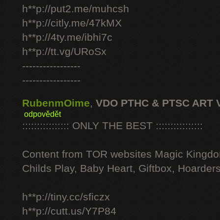
h**p://put2.me/muhcsh
h**p://citly.me/47kMX
h**p://4ty.me/ibhi7c
h**p://tt.vg/URoSx
-----------------
-----------------
RubenmOime
,
VDO PTHC & PTSC ART 
odpovědět
:::::::::::::::: ONLY THE BEST ::::::::::::::::
Content from TOR websites Magic Kingdo
Childs Play, Baby Heart, Giftbox, Hoarders
h**p://tiny.cc/sficzx
h**p://cutt.us/Y7P84