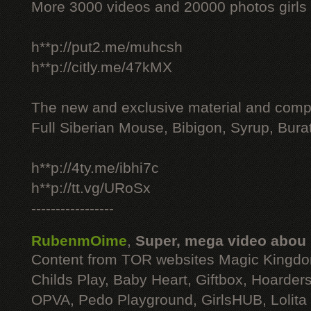
More 3000 videos and 20000 photos girls
h**p://put2.me/muhcsh
h**p://citly.me/47kMX
The new and exclusive material and compl
Full Siberian Mouse, Bibigon, Syrup, Bura
h**p://4ty.me/ibhi7c
h**p://tt.vg/URoSx
-----------------
RubenmOime
,
Super, mega video abou
Content from TOR websites Magic Kingdo
Childs Play, Baby Heart, Giftbox, Hoarders
OPVA, Pedo Playground, GirlsHUB, Lolita 