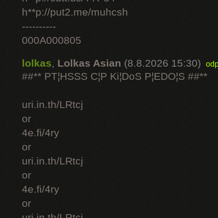
h**p://put2.me/muhcsh
----------
000A000805
lolkas
,
Lolkas Asian
(8.8.2026 15:30)
odp
##** PT¦HSSS C¦P Ki¦DoS P¦EDO¦S ##**
uri.in.th/LRtcj
or
4e.fi/4ry
or
uri.in.th/LRtcj
or
4e.fi/4ry
or
uri.in.th/LRtcj