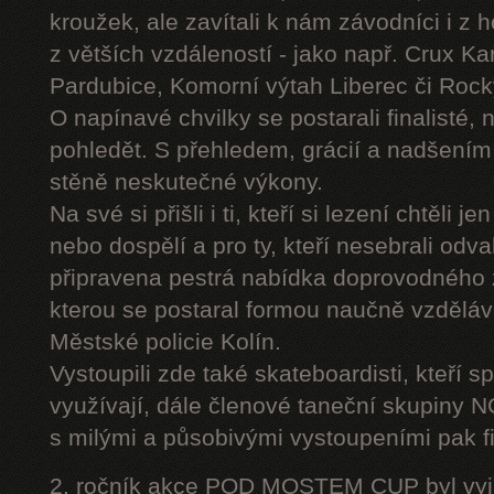
kroužek, ale zavítali k nám závodníci i z 
z větších vzdáleností - jako např. Crux K
Pardubice, Komorní výtah Liberec či Roc
O napínavé chvilky se postarali finalisté, 
pohledět. S přehledem, grácií a nadšením
stěně neskutečné výkony.
Na své si přišli i ti, kteří si lezení chtěli j
nebo dospělí a pro ty, kteří nesebrali odv
připravena pestrá nabídka doprovodného
kterou se postaral formou naučně vzděláv
Městské policie Kolín.
Vystoupili zde také skateboardisti, kteří s
využívají, dále členové taneční skupiny
s milými a působivými vystoupeními pak fi
2. ročník akce POD MOSTEM CUP byl vyjím