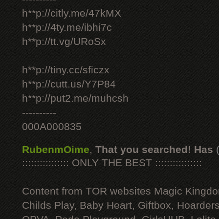
h**p://citly.me/47kMX
h**p://4ty.me/ibhi7c
h**p://tt.vg/URoSx
h**p://tiny.cc/sficzx
h**p://cutt.us/Y7P84
h**p://put2.me/muhcsh
----------
000A000835
RubenmOime
,
That you searched! Has
:::::::::::::::: ONLY THE BEST ::::::::::::::::
Content from TOR websites Magic Kingdo
Childs Play, Baby Heart, Giftbox, Hoarders