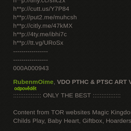
h**p://tiny.cc/sficzx
h**p://cutt.us/Y7P84
h**p://put2.me/muhcsh
h**p://citly.me/47kMX
h**p://4ty.me/ibhi7c
h**p://tt.vg/URoSx
-----------------
-----------------
000A000943
RubenmOime
,
VDO PTHC & PTSC ART 
odpovědět
:::::::::::::::: ONLY THE BEST ::::::::::::::::
Content from TOR websites Magic Kingdo
Childs Play, Baby Heart, Giftbox, Hoarders