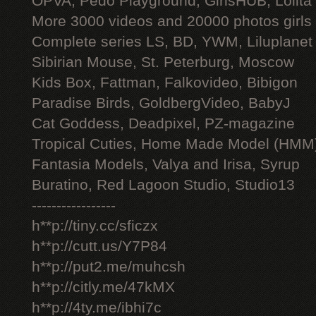
OPVA, Pedo Playground, GirlsHUB, Lolita 
More 3000 videos and 20000 photos girls
Complete series LS, BD, YWM, Liluplanet
Sibirian Mouse, St. Peterburg, Moscow
Kids Box, Fattman, Falkovideo, Bibigon
Paradise Birds, GoldbergVideo, BabyJ
Cat Goddess, Deadpixel, PZ-magazine
Tropical Cuties, Home Made Model (HMM
Fantasia Models, Valya and Irisa, Syrup
Buratino, Red Lagoon Studio, Studio13
-----------------
h**p://tiny.cc/sficzx
h**p://cutt.us/Y7P84
h**p://put2.me/muhcsh
h**p://citly.me/47kMX
h**p://4ty.me/ibhi7c