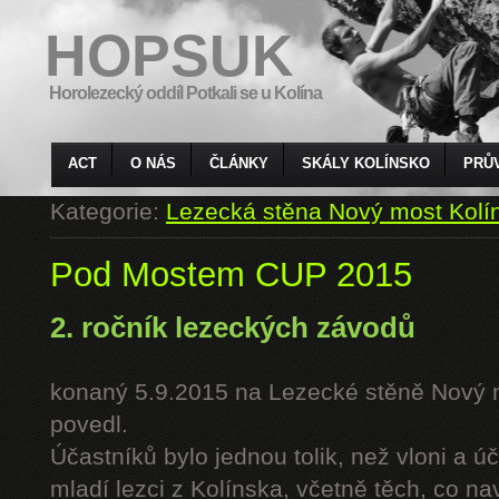
HOPSUK
Horolezecký oddíl Potkali se u Kolína
ACT
O NÁS
ČLÁNKY
SKÁLY KOLÍNSKO
PRŮ
Kategorie:
Lezecká stěna Nový most Kolí
Pod Mostem CUP 2015
2. ročník lezeckých závodů
konaný 5.9.2015 na Lezecké stěně Nový 
povedl.
Účastníků bylo jednou tolik, než vloni a úč
mladí lezci z Kolínska, včetně těch, co n