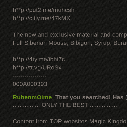
h**p://put2.me/muhcsh
h**p://citly.me/47kMX
The new and exclusive material and compl
Full Siberian Mouse, Bibigon, Syrup, Bura
h**p://4ty.me/ibhi7c
h**p://tt.vg/URoSx
-----------------
000A000393
RubenmOime
,
That you searched! Has
:::::::::::::::: ONLY THE BEST ::::::::::::::::
Content from TOR websites Magic Kingdo