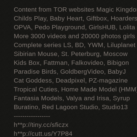
Content from TOR websites Magic Kingdo
Childs Play, Baby Heart, Giftbox, Hoarders
OPVA, Pedo Playground, GirlsHUB, Lolita 
More 3000 videos and 20000 photos girls
Complete series LS, BD, YWM, Liluplanet
Sibirian Mouse, St. Peterburg, Moscow
Kids Box, Fattman, Falkovideo, Bibigon
Paradise Birds, GoldbergVideo, BabyJ
Cat Goddess, Deadpixel, PZ-magazine
Tropical Cuties, Home Made Model (HMM
Fantasia Models, Valya and Irisa, Syrup
Buratino, Red Lagoon Studio, Studio13
-----------------
h**p://tiny.cc/sficzx
h**p://cutt.us/Y7P84