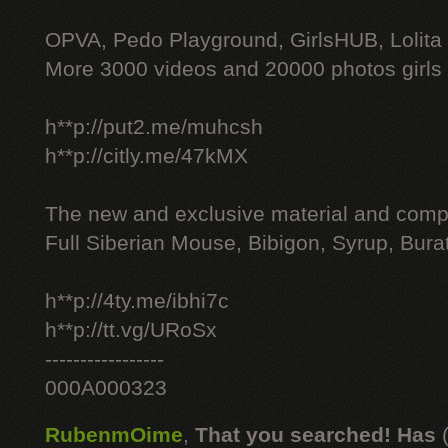
OPVA, Pedo Playground, GirlsHUB, Lolita 
More 3000 videos and 20000 photos girls
h**p://put2.me/muhcsh
h**p://citly.me/47kMX
The new and exclusive material and compl
Full Siberian Mouse, Bibigon, Syrup, Bura
h**p://4ty.me/ibhi7c
h**p://tt.vg/URoSx
-----------------
000A000323
RubenmOime
,
That you searched! Has