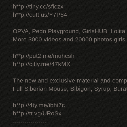
h**p://tiny.cc/sficzx
h**p://cutt.us/Y7P84
OPVA, Pedo Playground, GirlsHUB, Lolita 
More 3000 videos and 20000 photos girls
h**p://put2.me/muhcsh
h**p://citly.me/47kMX
The new and exclusive material and compl
Full Siberian Mouse, Bibigon, Syrup, Bura
h**p://4ty.me/ibhi7c
h**p://tt.vg/URoSx
-----------------