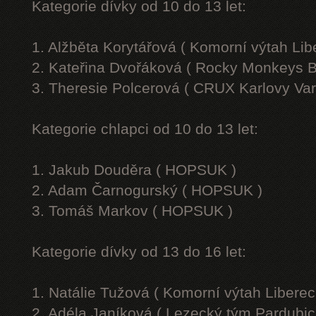
Kategorie dívky od 10 do 13 let:
1. Alžběta Korytářová ( Komorní výtah Lib
2. Kateřina Dvořáková ( Rocky Monkeys B
3. Theresie Polcerová ( CRUX Karlovy Var
Kategorie chlapci od 10 do 13 let:
1. Jakub Douděra ( HOPSUK )
2. Adam Čarnogurský ( HOPSUK )
3. Tomáš Markov ( HOPSUK )
Kategorie dívky od 13 do 16 let:
1. Natálie Tužová ( Komorní výtah Liberec
2. Adéla Janíková ( Lezecký tým Pardubic