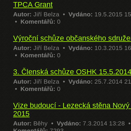
TPCA Grant
Autor:
Jiří Belza
•
Vydáno:
19.5.2015 1
•
Komentářů:
0
Výroční schůze občanského sdružen
Autor:
Jiří Belza
•
Vydáno:
10.3.2015 1
•
Komentářů:
0
3. Členská schůze OSHK 15.5.201
Autor:
Jiří Belza
•
Vydáno:
25.7.2014 2
•
Komentářů:
0
Vize budoucí - Lezecká stěna Nový 
2015
Autor:
Běhy
•
Vydáno:
7.3.2014 13:28 
Komentářů:
7293