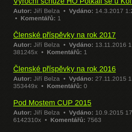
Výroční schůze HO Potkali se u Ko
Autor:
Jiří Belza
•
Vydáno:
14.3.2017 1
•
Komentářů:
1
Členské příspěvky na rok 2017
Autor:
Jiří Belza
•
Vydáno:
13.11.2016 
381245x •
Komentářů:
1
Členské příspěvky na rok 2016
Autor:
Jiří Belza
•
Vydáno:
27.11.2015 
353449x •
Komentářů:
0
Pod Mostem CUP 2015
Autor:
Jiří Belza
•
Vydáno:
10.9.2015 1
6142310x •
Komentářů:
7563