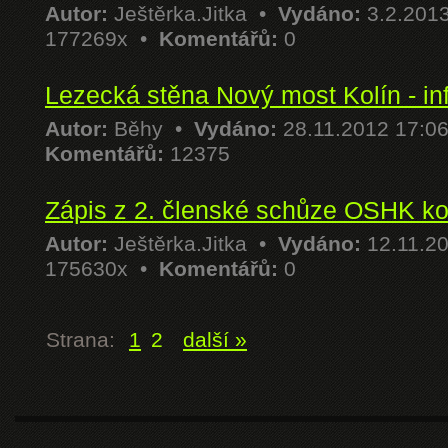
Autor:
Ještěrka.Jitka
•
Vydáno:
3.2.201
177269x •
Komentářů:
0
Lezecká stěna Nový most Kolín - in
Autor:
Běhy
•
Vydáno:
28.11.2012 17:0
Komentářů:
12375
Zápis z 2. členské schůze OSHK k
Autor:
Ještěrka.Jitka
•
Vydáno:
12.11.2
175630x •
Komentářů:
0
Strana:
1
2
další »