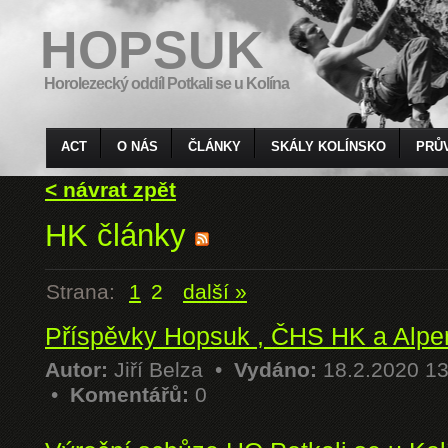
HOPSUK
Horolezecký oddíl Potkali se u Kolína
ACT
O NÁS
ČLÁNKY
SKÁLY KOLÍNSKO
PRŮ
< návrat zpět
HK články
Strana:
1
2
další »
Příspěvky Hopsuk , ČHS HK a Alpe
Autor:
Jiří Belza
•
Vydáno:
18.2.2020 1
•
Komentářů:
0