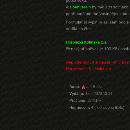
podle věku.
A
alpenverein
by měl ji zařídit jak
popřípadě steebe(zavináč)seznam
Formulář si vyplním asi sám podle
oddílu na čhs.
Horolezci Kolínska z.s.
členský příspěvek je 100 Kč / oso
Neplaťte pokud si nejste jistí členst
Horolezcích Kolínska z.s.
Autor:
Jiří Belza
Vydáno:
18.2.2020 13:34
Přečteno:
274116x
Hodnocení:
4 (hodnoceno 614x)