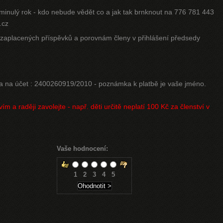
o minulý rok - kdo nebude vědět co a jak tak brnknout na 776 781 443
.cz
 zaplacených příspěvků a porovnám členy v přihlášení předsedy
ba na účet : 2400260919/2010 - poznámka k platbě je vaše jméno.
vím a raději zavolejte - např. děti určitě neplatí 100 Kč za členství v
Vaše hodnocení:
1
2
3
4
5