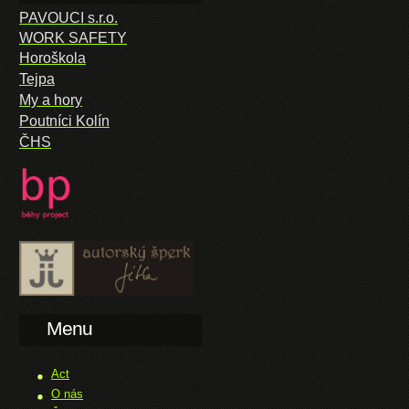
PAVOUCI s.r.o.
WORK SAFETY
Horoškola
Tejpa
My a hory
Poutníci Kolín
ČHS
Menu
Act
O nás