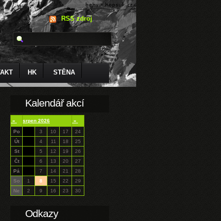
RSS zdroj
AKT
HK
STĚNA
Kalendář akcí
«
srpen 2026
»
Po
3
10
17
24
Út
4
11
18
25
St
5
12
19
26
Čt
6
13
20
27
Pá
7
14
21
28
So
1
8
15
22
29
Ne
2
9
16
23
30
Odkazy