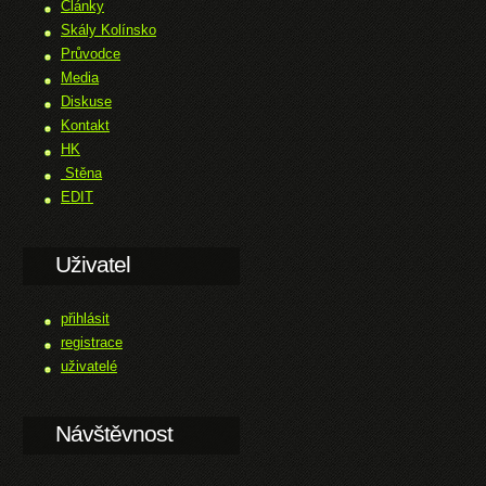
Články
Skály Kolínsko
Průvodce
Media
Diskuse
Kontakt
HK
Stěna
EDIT
Uživatel
přihlásit
registrace
uživatelé
Návštěvnost