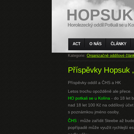
HOPSUK
Horolezecký oddíl Potkali se u Ko
ACT
O NÁS
ČLÁNKY
Kategorie:
Organizačně oddílové člán
Příspěvky Hopsuk 
Příspěvky oddíl a ČHS a HK
Letos trochu opožděně ale přece.
HO potkali se u Kolína
- do 18 let 
nad 18 let 100 Kč na oddílový úče
s poznámkou jméno osoby.
ČHS
: může zařídit Steebe až bud
popřípadě může využít rychlejší 