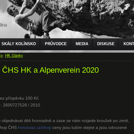
lína
SKÁLY KOLÍNSKO
PRŮVODCE
MEDIA
DISKUSE
KONT
ky
,
HK články
, ČHS HK a Alpenverein 2020
bez příspěvku 100 Kč
t : 2600727528 / 2010
e objednávat děti hromadně a zase se nám rozjede kroužek po zimě,
eshop ČHS
horosvaz.cz/shop
ceny jsou tuším stejné a jsou odvozené