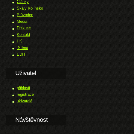
Články
Skály Kolínsko
Průvodce
Media
Diskuse
Kontakt
HK
Stěna
EDIT
Uživatel
přihlásit
registrace
uživatelé
Návštěvnost