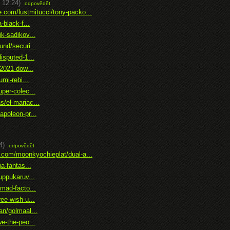
 12:24)
odpovědět
e.com/lustmitucci/tony-packo...
black-f...
k-sadikov...
nd/securi...
isputed-1...
2021-dow...
mi-rebi...
per-colec...
/el-mariac...
poleon-pr...
4)
odpovědět
.com/moonkyochieplat/dual-a...
a-fantas...
uppukaruv...
mad-facto...
ee-wish-u...
n/golmaal...
e-the-peo...