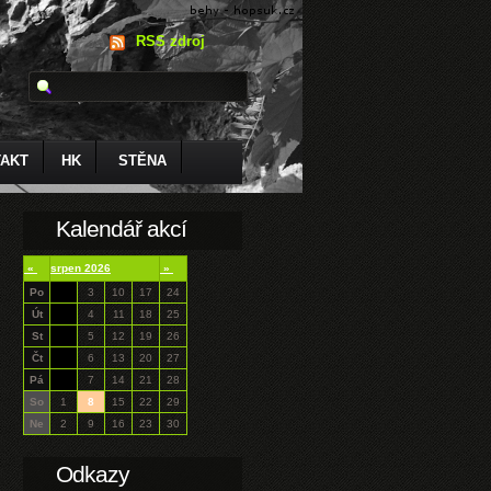
RSS zdroj
AKT
HK
STĚNA
Kalendář akcí
«
srpen 2026
»
Po
3
10
17
24
Út
4
11
18
25
St
5
12
19
26
Čt
6
13
20
27
Pá
7
14
21
28
So
1
8
15
22
29
Ne
2
9
16
23
30
Odkazy