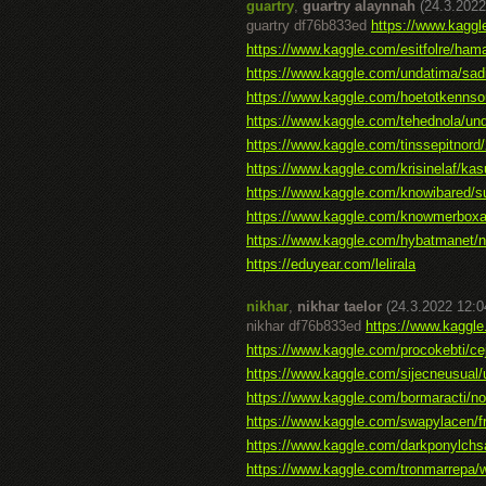
guartry
,
guartry alaynnah
(24.3.2022
guartry df76b833ed
https://www.kaggl
https://www.kaggle.com/esitfolre/hama-
https://www.kaggle.com/undatima/sadi
https://www.kaggle.com/hoetotkennsou
https://www.kaggle.com/tehednola/und
https://www.kaggle.com/tinssepitnord/
https://www.kaggle.com/krisinelaf/kasu
https://www.kaggle.com/knowibared/su
https://www.kaggle.com/knowmerboxas
https://www.kaggle.com/hybatmanet/na
https://eduyear.com/lelirala
nikhar
,
nikhar taelor
(24.3.2022 12:0
nikhar df76b833ed
https://www.kaggle
https://www.kaggle.com/procokebti/cej
https://www.kaggle.com/sijecneusual/
https://www.kaggle.com/bormaracti/no
https://www.kaggle.com/swapylacen/fr
https://www.kaggle.com/darkponylchsa
https://www.kaggle.com/tronmarrepa/w