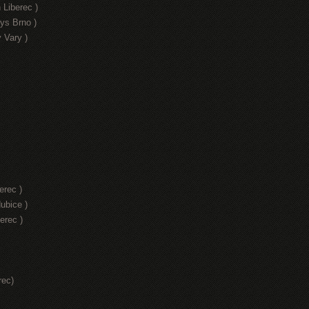
 Liberec )
ys Brno )
 Vary )
erec )
ubice )
erec )
rec)