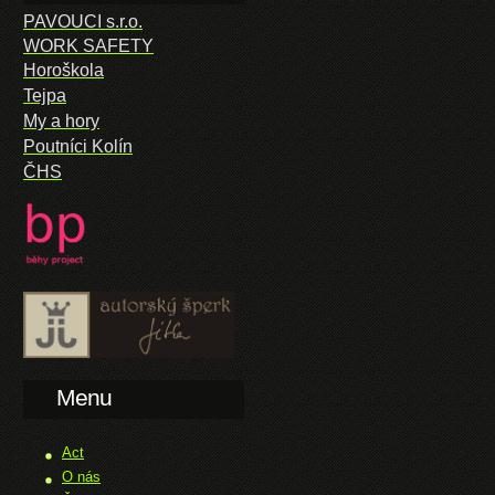
PAVOUCI s.r.o.
WORK SAFETY
Horoškola
Tejpa
My a hory
Poutníci Kolín
ČHS
Menu
Act
O nás