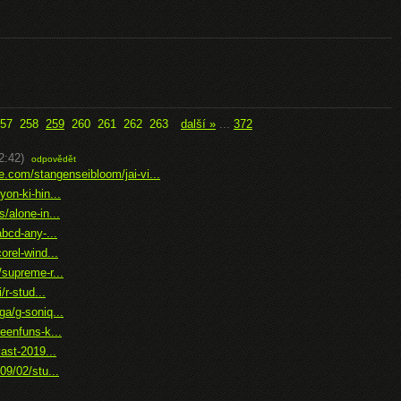
57
258
259
260
261
262
263
další »
...
372
2:42)
odpovědět
e.com/stangenseibloom/jai-vi...
on-ki-hin...
/alone-in...
bcd-any-...
rel-wind...
supreme-r...
r-stud...
a/g-soniq...
eenfuns-k...
ast-2019...
09/02/stu...