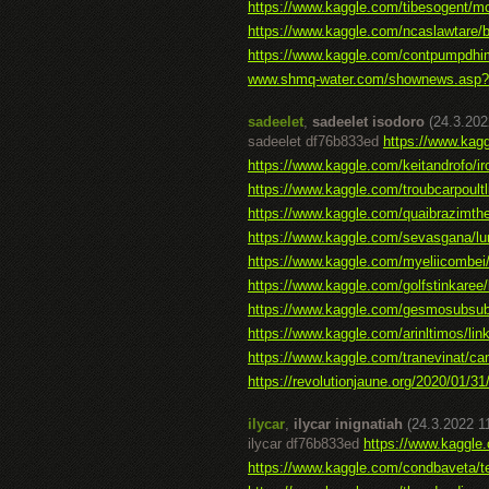
https://www.kaggle.com/tibesogent/m
https://www.kaggle.com/ncaslawtare/bat
https://www.kaggle.com/contpumpdhim
www.shmq-water.com/shownews.asp?
sadeelet
,
sadeelet isodoro
(24.3.202
sadeelet df76b833ed
https://www.kagg
https://www.kaggle.com/keitandrofo/iro
https://www.kaggle.com/troubcarpoultli
https://www.kaggle.com/quaibrazimthe
https://www.kaggle.com/sevasgana/lum
https://www.kaggle.com/myeliicombei/
https://www.kaggle.com/golfstinkaree/b
https://www.kaggle.com/gesmosubsubs
https://www.kaggle.com/arinltimos/link
https://www.kaggle.com/tranevinat/ca
https://revolutionjaune.org/2020/01/31
ilycar
,
ilycar inignatiah
(24.3.2022 1
ilycar df76b833ed
https://www.kaggle.
https://www.kaggle.com/condbaveta/te