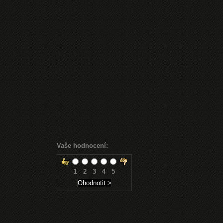
Vaše hodnocení:
1
2
3
4
5