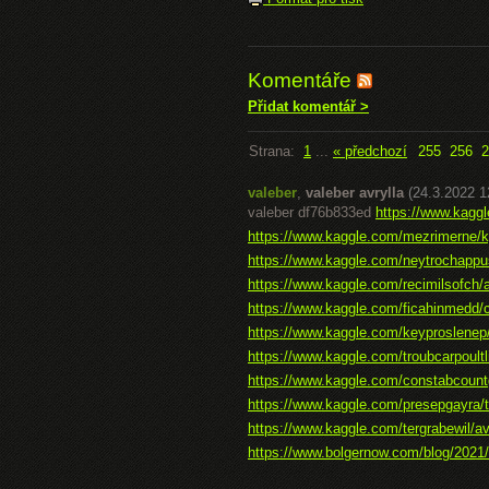
Komentáře
Přidat komentář >
Strana:
1
...
« předchozí
255
256
2
valeber
,
valeber avrylla
(24.3.2022 1
valeber df76b833ed
https://www.kaggl
https://www.kaggle.com/mezrimerne/ky
https://www.kaggle.com/neytrochappus
https://www.kaggle.com/recimilsofch/a
https://www.kaggle.com/ficahinmedd/co
https://www.kaggle.com/keyproslenep/
https://www.kaggle.com/troubcarpoultli/
https://www.kaggle.com/constabcountg
https://www.kaggle.com/presepgayra/t
https://www.kaggle.com/tergrabewil/av
https://www.bolgernow.com/blog/2021/