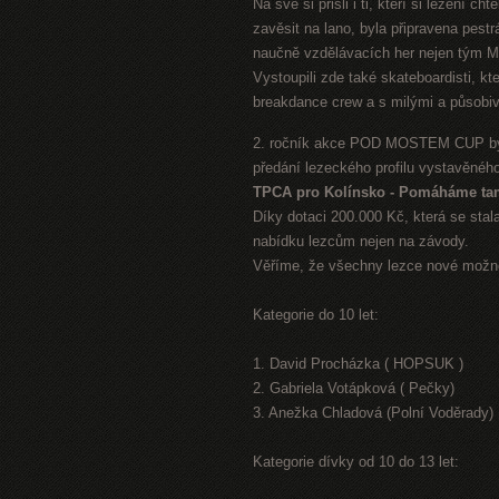
Na své si přišli i ti, kteří si lezení c
zavěsit na lano, byla připravena pes
naučně vzdělávacích her nejen tým Mě
Vystoupili zde také skateboardisti, kt
breakdance crew a s milými a působiv
2. ročník akce POD MOSTEM CUP byl 
předání lezeckého profilu vystavěného
TPCA pro Kolínsko - Pomáháme ta
Díky dotaci 200.000 Kč, která se stal
nabídku lezcům nejen na závody.
Věříme, že všechny lezce nové možno
Kategorie do 10 let:
1. David Procházka ( HOPSUK )
2. Gabriela Votápková ( Pečky)
3. Anežka Chladová (Polní Voděrady)
Kategorie dívky od 10 do 13 let: