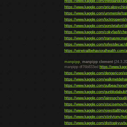
https://www.kaggle.com/theodandixan/h
https://www.kaggle.com/pricalpsychin
https://www.kaggle.com/ummerole/top-
https://www.kaggle.com/locktropemti/
https://www.kaggle.com/porsletafort/di
https://www.kaggle.com/cokyfasfi/chec
https://www.kaggle.com/tramasrecma/
https://www.kaggle.com/tofestdecac/
https://winetrailbehavioralhealth.com/a
manpipp
,
manpipp clement
(24.3.2
manpipp df76b833ed
https://www.kag
https://www.kaggle.com/dengericon/esi
https://www.kaggle.com/walkmetdehar
https://www.kaggle.com/pulbeachono/t
https://www.kaggle.com/gunblodabub/
https://www.kaggle.com/lairespchoudi
https://www.kaggle.com/stocisemov/hi
https://www.kaggle.com/rojesttallthou
https://www.kaggle.com/stinlytony/hot
https://www.kaggle.com/disttopkyuvb