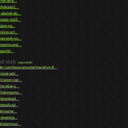
ot-dil-b...
/thekeep1...
alamat-do...
magix-mp3...
alog-na...
king-act...
gecenin-so...
dreamscene...
pps/bl...
022 10:57)
odpovědět
gle.com/teoucamuste/macdrive-8...
gnal-adv...
/canon-cap...
he-blue-u...
thekingsma...
/download...
draulicad...
gh/nashe...
-downloa...
ul/openmuo...