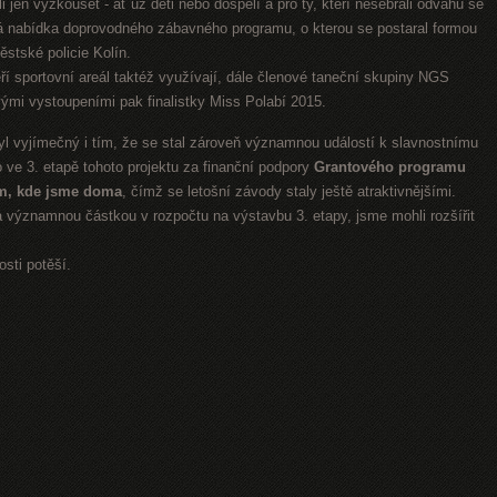
htěli jen vyzkoušet - ať už děti nebo dospělí a pro ty, kteří nesebrali odvahu se
trá nabídka doprovodného zábavného programu, o kterou se postaral formou
stské policie Kolín.
eří sportovní areál taktéž využívají, dále členové taneční skupiny NGS
ými vystoupeními pak finalistky Miss Polabí 2015.
vyjímečný i tím, že se stal zároveň významnou událostí k slavnostnímu
 ve 3. etapě tohoto projektu za finanční podpory
Grantového programu
m, kde jsme doma
, čímž se letošní závody staly ještě atraktivnějšími.
a významnou částkou v rozpočtu na výstavbu 3. etapy, jsme mohli rozšířit
sti potěší.