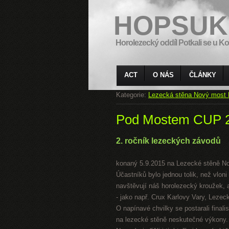
HOPSUK
Horolezecký oddíl Potkali se u Ko
ACT
O NÁS
ČLÁNKY
Kategorie:
Lezecká stěna Nový most 
Pod Mostem CUP 
2. ročník lezeckých závodů
konaný 5.9.2015 na Lezecké stěně N
Účastníků bylo jednou tolik, než vloni
navštěvují náš horolezecký kroužek, a
- jako např. Crux Karlovy Vary, Leze
O napínavé chvilky se postarali finali
na lezecké stěně neskutečné výkony.