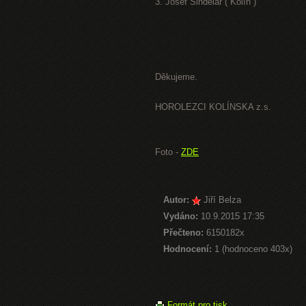
3. Josef Šindelář ( Kolín )
Děkujeme.
HOROLEZCI KOLÍNSKA z.s.
Foto -
ZDE
Autor:
Jiří Belza
Vydáno:
10.9.2015 17:35
Přečteno:
6150182x
Hodnocení:
1 (hodnoceno 403x)
Formát pro tisk