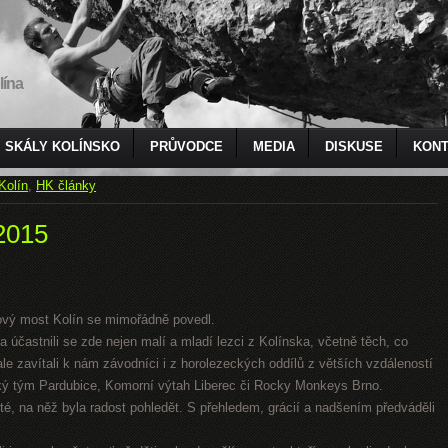
lína
SKÁLY KOLÍNSKO
PRŮVODCE
MEDIA
DISKUSE
KONT
Kolín
,
HK články
2015
ový most Kolín se mimořádně povedl.
 a účastnili se zde nejen malí a mladí lezci z Kolínska, včetně těch, co
le zavítali k nám závodníci i z horolezeckých oddílů z větších vzdáleností
cký tým Pardubice, Komorní výtah Liberec či Rocky Monkeys Brno.
sté, na něž byla radost pohledět. S přehledem, grácií a nadšením předváděli