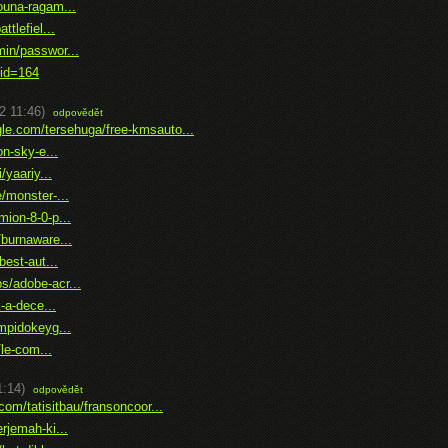
ouna-ragam...
tlefiel...
in/passwor...
id=164
2 11:46)
odpovědět
le.com/tersehuga/free-kmsauto...
n-sky-e...
/yaariy...
/monster-...
ion-8-0-p...
burnaware...
est-aut...
/adobe-acr...
-a-dece...
mpidokeyg...
/le-com...
1:14)
odpovědět
com/tatisitbau/fransoncoor...
rjemah-ki...