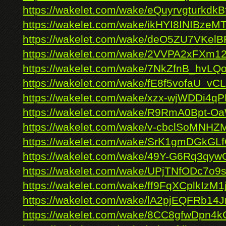
https://wakelet.com/wake/eQuyrvgturkdk
https://wakelet.com/wake/ikHYI8INIBze
https://wakelet.com/wake/deO5ZU7VKelB
https://wakelet.com/wake/2VVPA2xFXm1
https://wakelet.com/wake/7NkZfnB_hvLQ
https://wakelet.com/wake/fE8f5vofaU_v
https://wakelet.com/wake/xzx-wjWDDi4
https://wakelet.com/wake/R9RmA0Bpt-
https://wakelet.com/wake/v-cbclSoMNHZ
https://wakelet.com/wake/SrK1gmDGk
https://wakelet.com/wake/49Y-G6Rq3q
https://wakelet.com/wake/UPjTNfODc7o9
https://wakelet.com/wake/ff9FqXCplkIzM1
https://wakelet.com/wake/lA2pjEQFRb1
https://wakelet.com/wake/8CC8gfwDpn4