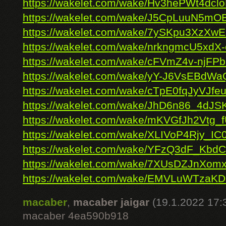
https://wakelet.com/wake/Hv3hePWt4dc
https://wakelet.com/wake/J5CpLuuN5mO
https://wakelet.com/wake/7ySKpu3XzXw
https://wakelet.com/wake/nrkngmcU5xdX
https://wakelet.com/wake/cFVmZ4v-njF
https://wakelet.com/wake/yY-J6VsEBdW
https://wakelet.com/wake/cTpE0fqJyVJfeu
https://wakelet.com/wake/JhD6n86_4dJ
https://wakelet.com/wake/mKVGfJh2Vtg
https://wakelet.com/wake/XLIVoP4Rjy_IC
https://wakelet.com/wake/YFzQ3dF_Kbd
https://wakelet.com/wake/7XUsDZJnXo
https://wakelet.com/wake/EMVLuWTzaKD
macaber
,
macaber jaigar
(19.1.2022 17:
macaber 4ea590b918