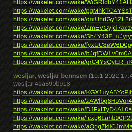
https://wakelet.com/wake/WiGRfdbY41
https://wakelet.com/wake/pgMhkTG4YS
https://wakelet.com/wake/ontUhdGy1ZL2
https://wakelet.com/wake/ZmEVGyjci7a
https://wakelet.com/wake/Sb4Y43E_uJyt
https://wakelet.com/wake/fyxUC8eW6D
https://wakelet.com/wake/bJqfDWLv0m0
https://wakelet.com/wake/grC4YsQyER_
wesljar
,
wesljar bennsen
(19.1.2022 17:
wesljar 4ea590b918
https://wakelet.com/wake/KGX1uyA5YcPj
https://wakelet.com/wake/zAWlbg6HoVor
https://wakelet.com/wake/DJFxITyD4AL0
https://wakelet.com/wake/Icxg6Lahb90
https://wakelet.com/wake/aOgg7kliCJmM