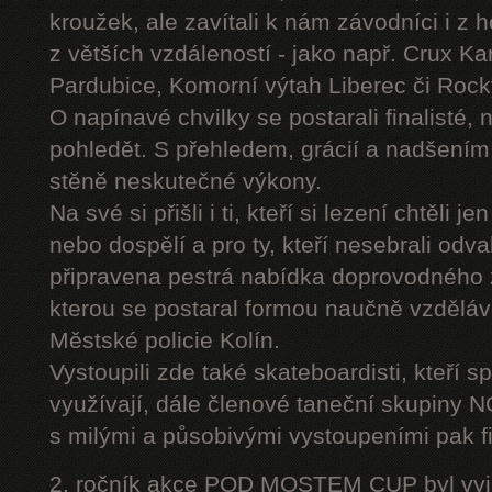
kroužek, ale zavítali k nám závodníci i z 
z větších vzdáleností - jako např. Crux K
Pardubice, Komorní výtah Liberec či Roc
O napínavé chvilky se postarali finalisté, 
pohledět. S přehledem, grácií a nadšením
stěně neskutečné výkony.
Na své si přišli i ti, kteří si lezení chtěli j
nebo dospělí a pro ty, kteří nesebrali odv
připravena pestrá nabídka doprovodného
kterou se postaral formou naučně vzděláv
Městské policie Kolín.
Vystoupili zde také skateboardisti, kteří s
využívají, dále členové taneční skupiny
s milými a působivými vystoupeními pak fi
2. ročník akce POD MOSTEM CUP byl vyjím