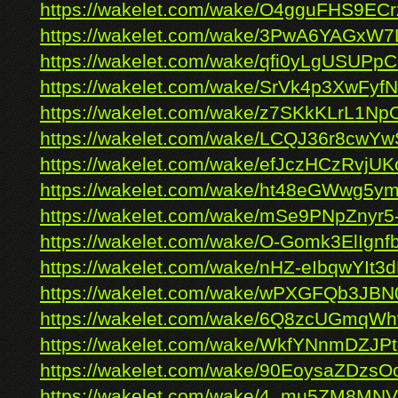
https://wakelet.com/wake/O4gguFHS9EC
https://wakelet.com/wake/3PwA6YAGxW7
https://wakelet.com/wake/qfi0yLgUSUPp
https://wakelet.com/wake/SrVk4p3XwFy
https://wakelet.com/wake/z7SKkKLrL1N
https://wakelet.com/wake/LCQJ36r8cw
https://wakelet.com/wake/efJczHCzRvjU
https://wakelet.com/wake/ht48eGWwg5y
https://wakelet.com/wake/mSe9PNpZnyr
https://wakelet.com/wake/O-Gomk3ElIgn
https://wakelet.com/wake/nHZ-eIbqwYIt3
https://wakelet.com/wake/wPXGFQb3JB
https://wakelet.com/wake/6Q8zcUGmq
https://wakelet.com/wake/WkfYNnmDZJP
https://wakelet.com/wake/90EoysaZDzs
https://wakelet.com/wake/4_mu5ZM8M