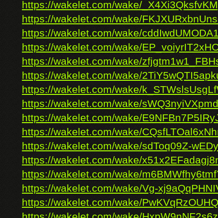
https://wakelet.com/wake/_X4Xi3QksfvKM
https://wakelet.com/wake/FKJXURxbnUn
https://wakelet.com/wake/cddIwdUMODA
https://wakelet.com/wake/EP_voiyrIT2xH
https://wakelet.com/wake/zfjgtm1w1_F
https://wakelet.com/wake/2TiY5wQTI5a
https://wakelet.com/wake/k_STWslsUsgL
https://wakelet.com/wake/sWQ3nyiVXp
https://wakelet.com/wake/E9NFBn7P5IRy
https://wakelet.com/wake/CQsfLTOal6x
https://wakelet.com/wake/sdToq09Z-wE
https://wakelet.com/wake/x51x2EFadag
https://wakelet.com/wake/m6BMWfhy6t
https://wakelet.com/wake/Vg-xj9aQqPHN
https://wakelet.com/wake/PwKVqRzOUH
https://wakelet.com/wake/HxpW9nNF2s