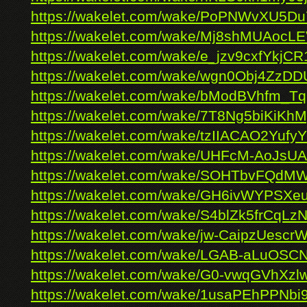
https://wakelet.com/wake/PoPNWvXU5D
https://wakelet.com/wake/Mj8shMUAocL
https://wakelet.com/wake/e_jzv9cxfYkjC
https://wakelet.com/wake/wgn0Obj4ZzD
https://wakelet.com/wake/bModBVhfm_
https://wakelet.com/wake/7T8Ng5biKiK
https://wakelet.com/wake/tzIIACAO2Yufy
https://wakelet.com/wake/UHFcM-AoJs
https://wakelet.com/wake/SOHTbvFQdM
https://wakelet.com/wake/GH6ivWYPSXe
https://wakelet.com/wake/S4blZk5frCqLzN
https://wakelet.com/wake/jw-CaipzUesc
https://wakelet.com/wake/LGAB-aLuOS
https://wakelet.com/wake/G0-vwqGVhXz
https://wakelet.com/wake/1usaPEhPPNb