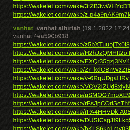
https://wakelet.com/wake/3fZB3wWHYc
https://wakelet.com/wake/z-p4a9nAK9m7
vanhat
,
vanhat albirtah
(19.1.2022 17:24
vanhat 4ea590b918
https://wakelet.com/wake/z5bXTuuojTx0
https://wakelet.com/wake/H2hJzQMHIt2oI
https://wakelet.com/wake/EXQr35gzj3NV
https://wakelet.com/wake/Zr_kdGBnWzZ
https://wakelet.com/wake/v-6RqUDgaHR
https://wakelet.com/wake/VQV2IZUd8xiy
https://wakelet.com/wake/uSMOG7moXE
https://wakelet.com/wake/rBsJpCOrlSeTh
https://wakelet.com/wake/rPA4HHVDkIA
https://wakelet.com/wake/DUSICsgJf9Lk
https://wakelet.com/wake/hKLS6kn1my0