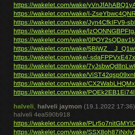
https://wakelet.com/wake/yVnJfAhABQ1y
https://wakelet.com/wake/I-ZseYbwc4QN
https://wakelet.com/wake/Jyn4CfkIFV9-
https://wakelet.com/wake/lzOONNGBPFt
https://wakelet.com/wake/0POY2sQDav1
https://wakelet.com/wake/5BiWZ__J_Q
https://wakelet.com/wake/-sdaFPPVxE47
https://wakelet.com/wake/7yJsbwQd8n
https://wakelet.com/wake/ViST42qsp09x
https://wakelet.com/wake/CX2WabLHQM
https://wakelet.com/wake/POEk2EB1Ei74
halveli
,
halveli jaymon
(19.1.2022 17:36)
halveli 4ea590b918
https://wakelet.com/wake/PLr5o7nitGMY
https://wakelet.com/wake/SSX8oh87iNxl