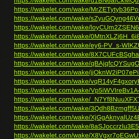
https://wakelet.com/wake/d1BN6afCkMQ
https://wakelet.com/wake/MrZETytyb36P
https://wakelet.com/wake/sZyuGQvng46
https://wakelet.com/wake/loyCUm2ZSEN6
https://wakelet.com/wake/0MtnXLZj6H_6
https://wakelet.com/wake/ey6-PV_s-Wl
https://wakelet.com/wake/8X7CUFcBSgh
https://wakelet.com/wake/qBAjqfcQYSugO
https://wakelet.com/wake/jjOknW2iP07e
https://wakelet.com/wake/vqR14yF4gxor
https://wakelet.com/wake/Vp5iWVIreBv1
https://wakelet.com/wake/_N7Yf8NuuX
https://wakelet.com/wake/3Qdh8Bzmgff
https://wakelet.com/wake/XjGgAknyalU
https://wakelet.com/wake/8aSJoccrzlu3
https://wakelet.com/wake/X8Vgxr7oEGwU