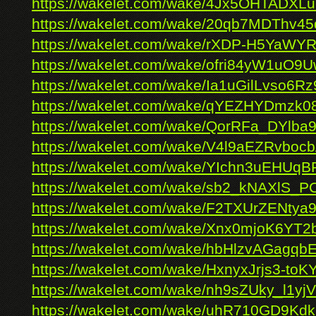
https://wakelet.com/wake/4Jx5OHTADX
https://wakelet.com/wake/20qb7MDThv4
https://wakelet.com/wake/rXDP-H5YaWY
https://wakelet.com/wake/ofri84yW1uO
https://wakelet.com/wake/Ia1uGilLvso6R
https://wakelet.com/wake/qYEZHYDmzk0
https://wakelet.com/wake/QorRFa_DYlb
https://wakelet.com/wake/V4l9aEZRvboc
https://wakelet.com/wake/YIchn3uEHU
https://wakelet.com/wake/sb2_kNAXlS_
https://wakelet.com/wake/F2TXUrZENty
https://wakelet.com/wake/Xnx0mjoK6YT2
https://wakelet.com/wake/hbHlzvAGagq
https://wakelet.com/wake/HxnyxJrjs3-to
https://wakelet.com/wake/nh9sZUky_l1y
https://wakelet.com/wake/uhR710GD9K