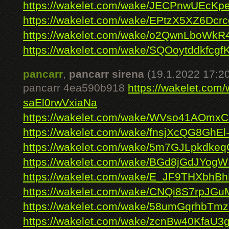
https://wakelet.com/wake/JECPnwUEcKp
https://wakelet.com/wake/EPtzX5XZ6Dcr
https://wakelet.com/wake/o2QwnLboW
https://wakelet.com/wake/SQOoytddkfcg
pancarr
,
pancarr sirena
(19.1.2022 17:20
pancarr 4ea590b918
https://wakelet.co
saEl0rwVxiaNa
https://wakelet.com/wake/WVso41AOmx
https://wakelet.com/wake/fnsjXcQG8GhEl
https://wakelet.com/wake/5m7GJLpkdke
https://wakelet.com/wake/BGd8jGdJYo
https://wakelet.com/wake/E_JF9THXbhB
https://wakelet.com/wake/CNQi8S7rpJG
https://wakelet.com/wake/58umGqrhbT
https://wakelet.com/wake/zcnBw40KfaU