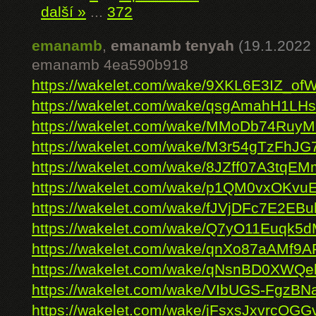
další »
...
372
emanamb
,
emanamb tenyah
(19.1.2022 
emanamb 4ea590b918
https://wakelet.com/wake/9XKL6E3IZ_of
https://wakelet.com/wake/qsgAmahH1LH
https://wakelet.com/wake/MMoDb74Ruy
https://wakelet.com/wake/M3r54gTzFhJ
https://wakelet.com/wake/8JZff07A3tqE
https://wakelet.com/wake/p1QM0vxOKv
https://wakelet.com/wake/fJVjDFc7E2EBu
https://wakelet.com/wake/Q7yO11Euqk
https://wakelet.com/wake/qnXo87aAMf9
https://wakelet.com/wake/qNsnBD0XWQe
https://wakelet.com/wake/VIbUGS-FgzB
https://wakelet.com/wake/jFsxsJxvrcOG