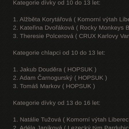
Kategorie dívky od 10 do 13 let:
1. Alžběta Korytářová ( Komorní výtah Lib
2. Kateřina Dvořáková ( Rocky Monkeys B
3. Theresie Polcerová ( CRUX Karlovy Var
Kategorie chlapci od 10 do 13 let:
1. Jakub Douděra ( HOPSUK )
2. Adam Čarnogurský ( HOPSUK )
3. Tomáš Markov ( HOPSUK )
Kategorie dívky od 13 do 16 let:
1. Natálie Tužová ( Komorní výtah Liberec
2. Adéla Janíková ( Lezecký tým Pardubic