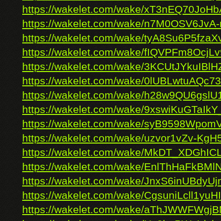
https://wakelet.com/wake/xT3nEQ70Jo
https://wakelet.com/wake/n7M0OSV6JvA
https://wakelet.com/wake/tyA8Su6P5fza
https://wakelet.com/wake/fIQVPFm8OcjL
https://wakelet.com/wake/3KCUtJYkuIBl
https://wakelet.com/wake/0lUBLwtuAQc
https://wakelet.com/wake/h28w9QU6gsl
https://wakelet.com/wake/9xswiKuGTaIk
https://wakelet.com/wake/syB9598Wpom
https://wakelet.com/wake/uzvor1vZv-Kg
https://wakelet.com/wake/MkDT_XDGhICL
https://wakelet.com/wake/EnlThHaFkBMlN
https://wakelet.com/wake/JnxS6inUBdy
https://wakelet.com/wake/CgsuniLcll1yu
https://wakelet.com/wake/aThJWWFWgj