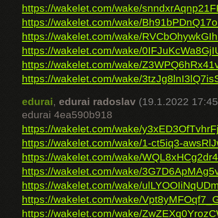
https://wakelet.com/wake/snndxrAqnp2
https://wakelet.com/wake/Bh91bPDnQ17
https://wakelet.com/wake/RVCbOhywkG
https://wakelet.com/wake/0IFJuKcWa8Gj
https://wakelet.com/wake/Z3WPQ6hRx4
https://wakelet.com/wake/3tzJg8lnI3lQ7i
edurai
,
edurai radoslav
(19.1.2022 17:45
edurai 4ea590b918
https://wakelet.com/wake/y3xED3OfTvhr
https://wakelet.com/wake/1-ct5iq3-awsR
https://wakelet.com/wake/WQL8xHCg2dr
https://wakelet.com/wake/3G7D6ApMAg
https://wakelet.com/wake/ulLYOOIiNq
https://wakelet.com/wake/Vpt8yMFOqf7_
https://wakelet.com/wake/ZwZEXq0Yro