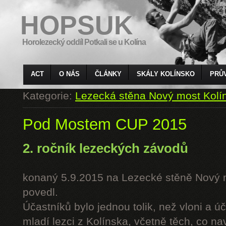
HOPSUK
Horolezecký oddíl Potkali se u Kolína
ACT
O NÁS
ČLÁNKY
SKÁLY KOLÍNSKO
PRŮ
Kategorie:
Lezecká stěna Nový most Kolí
Pod Mostem CUP 2015
2. ročník lezeckých závodů
konaný 5.9.2015 na Lezecké stěně Nový 
povedl.
Účastníků bylo jednou tolik, než vloni a úč
mladí lezci z Kolínska, včetně těch, co n