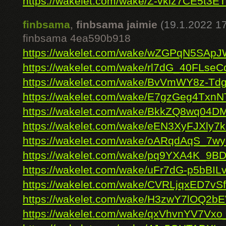
https://wakelet.com/wake/Z-vklz7CE5t3E
finbsama
,
finbsama jaimie
(19.1.2022 17
finbsama 4ea590b918
https://wakelet.com/wake/wZGPqN5SAp
https://wakelet.com/wake/rl7dG_40FLs
https://wakelet.com/wake/BvVmWY8z-
https://wakelet.com/wake/E7gzGeg4Tx
https://wakelet.com/wake/BkkZQ8wq04
https://wakelet.com/wake/eEN3XyFJXly
https://wakelet.com/wake/oARqdAqS_7w
https://wakelet.com/wake/pq9YXA4K_9B
https://wakelet.com/wake/uFr7dG-p5bBI
https://wakelet.com/wake/CVRLjqxED7vS
https://wakelet.com/wake/H3zwY7lOQ2
https://wakelet.com/wake/qxVhvnYV7Vx