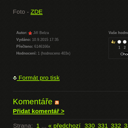
Foto -
ZDE
Autor:
Jiří Belza
Vaše hodn
Vydáno:
10.9.2015 17:35
Přečteno:
6146166x
1
2
Hodnocení:
1 (hodnoceno 403x)
Formát pro tisk
Komentáře
Přidat komentář >
Strana:
1
...
« předchozí
330
331
332
3