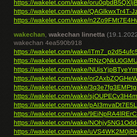
https://wakelet.com/wake/oru0qbdB5QXl
https://wakelet.com/wake/QAGlkwxTr4T-
https://wakelet.com/wake/n2Zo9FMt7E4H
wakechan
,
wakechan linnetta
(19.1.202
wakechan 4ea590b918
https://wakelet.com/wake/iTm7_p2d54ufc
https://wakelet.com/wake/RNzQNkU0GM
https://wakelet.com/wake/NUisYjpBTye
https://wakelet.com/wake/or2AxbZQGH
https://wakelet.com/wake/3q3e7fg3EMP
https://wakelet.com/wake/sjOUPECv3H4
https://wakelet.com/wake/pAI3mvaDt7E5
https://wakelet.com/wake/9EiNpRA4lREr
https://wakelet.com/wake/NOhjy5NG1O
https://wakelet.com/wake/uVS4WK2M0jR