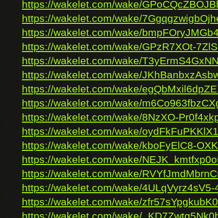
https://wakelet.com/wake/GPoCQcZBOJ
https://wakelet.com/wake/7GgqgzwigbOj
https://wakelet.com/wake/bmpFOryJMG
https://wakelet.com/wake/GPzR7XOt-7Zl
https://wakelet.com/wake/T3yErmS4GxN
https://wakelet.com/wake/JKhBanbxzAsb
https://wakelet.com/wake/egQbMxil6dp
https://wakelet.com/wake/m6Co963fbzCX
https://wakelet.com/wake/8NzXO-Pr0f4x
https://wakelet.com/wake/oydFkFuPKK
https://wakelet.com/wake/kboFyElC8-O
https://wakelet.com/wake/NEJK_kmtfxp0
https://wakelet.com/wake/RVYfJmdMbrn
https://wakelet.com/wake/4ULqVyrz4sV5
https://wakelet.com/wake/zfr57sYpgkub
https://wakelet.com/wake/_KD7Zwtg5Nk0