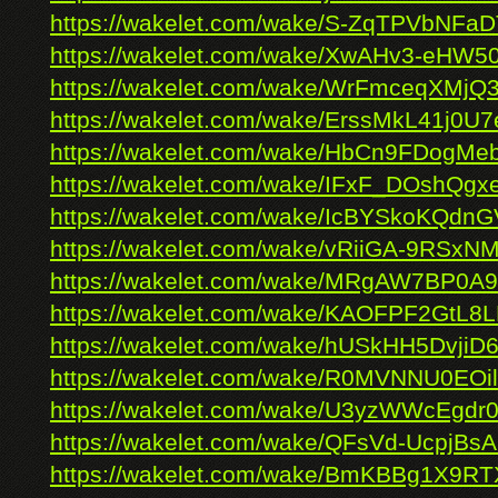
https://wakelet.com/wake/S-ZqTPVbNF
https://wakelet.com/wake/XwAHv3-eHW50
https://wakelet.com/wake/WrFmceqXM
https://wakelet.com/wake/ErssMkL41j0U
https://wakelet.com/wake/HbCn9FDogMe
https://wakelet.com/wake/IFxF_DOshQg
https://wakelet.com/wake/IcBYSkoKQd
https://wakelet.com/wake/vRiiGA-9RSx
https://wakelet.com/wake/MRgAW7BP0A9
https://wakelet.com/wake/KAOFPF2GtL
https://wakelet.com/wake/hUSkHH5Dvji
https://wakelet.com/wake/R0MVNNU0EO
https://wakelet.com/wake/U3yzWWcEgdr0
https://wakelet.com/wake/QFsVd-UcpjB
https://wakelet.com/wake/BmKBBg1X9R