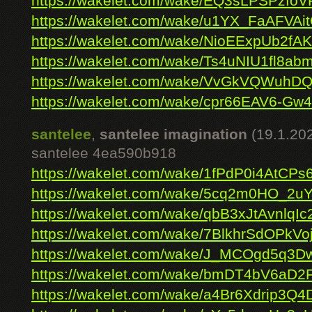
https://wakelet.com/wake/EQ3sLPSPzf
https://wakelet.com/wake/u1YX_FaAFVA
https://wakelet.com/wake/NioEExpUb2fA
https://wakelet.com/wake/Ts4uNIU1fl8ab
https://wakelet.com/wake/VvGkVQWuhD
https://wakelet.com/wake/cpr66EAV6-Gw4
santelee
,
santelee imagination
(19.1.20
santelee 4ea590b918
https://wakelet.com/wake/1fPdP0i4AtCP
https://wakelet.com/wake/5cq2m0HO_2u
https://wakelet.com/wake/qbB3xJtAvnlqIc
https://wakelet.com/wake/7BlkhrSdOPkVo
https://wakelet.com/wake/J_MCOgd5q3
https://wakelet.com/wake/bmDT4bV6aD
https://wakelet.com/wake/a4Br6Xdrip3