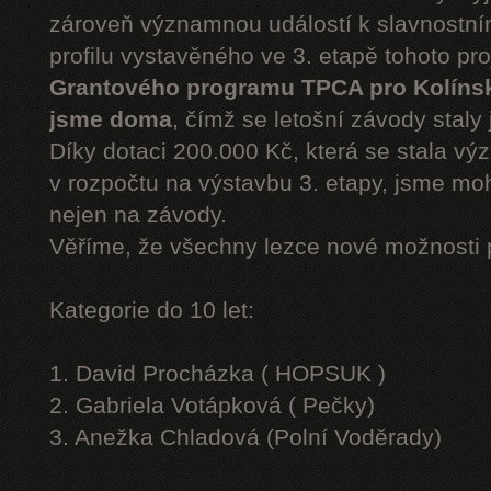
zároveň významnou událostí k slavnostn
profilu vystavěného ve 3. etapě tohoto pr
Grantového programu TPCA pro Kolíns
jsme doma
, čímž se letošní závody staly 
Díky dotaci 200.000 Kč, která se stala v
v rozpočtu na výstavbu 3. etapy, jsme moh
nejen na závody.
Věříme, že všechny lezce nové možnosti 
Kategorie do 10 let:
1. David Procházka ( HOPSUK )
2. Gabriela Votápková ( Pečky)
3. Anežka Chladová (Polní Voděrady)