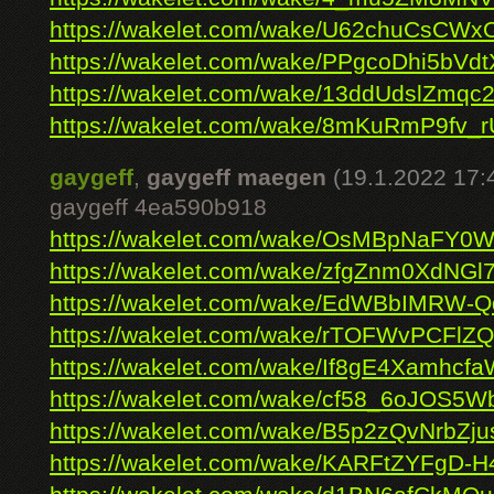
https://wakelet.com/wake/U62chuCsCWxO
https://wakelet.com/wake/PPgcoDhi5bVd
https://wakelet.com/wake/13ddUdslZmq
https://wakelet.com/wake/8mKuRmP9fv_
gaygeff
,
gaygeff maegen
(19.1.2022 17:
gaygeff 4ea590b918
https://wakelet.com/wake/OsMBpNaFY0W
https://wakelet.com/wake/zfgZnm0XdNG
https://wakelet.com/wake/EdWBbIMRW-
https://wakelet.com/wake/rTOFWvPCFl
https://wakelet.com/wake/If8gE4Xamhcfa
https://wakelet.com/wake/cf58_6oJOS5
https://wakelet.com/wake/B5p2zQvNrbZj
https://wakelet.com/wake/KARFtZYFgD-H