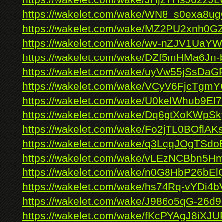
https://wakelet.com/wake/JHjzYHsJ62zJ
https://wakelet.com/wake/WN8_s0exa8ug
https://wakelet.com/wake/MZ2PU2xnh0G
https://wakelet.com/wake/wv-nZJV1UaY
https://wakelet.com/wake/DZf5mHMa6Jn
https://wakelet.com/wake/uyVw55jSsDa
https://wakelet.com/wake/VCyV6FjcTg
https://wakelet.com/wake/U0keIWhub9E
https://wakelet.com/wake/Dq6gtXoKWpS
https://wakelet.com/wake/Fo2jTL0BOflA
https://wakelet.com/wake/q3LqqJOgTSdo
https://wakelet.com/wake/vLEzNCBbn5H
https://wakelet.com/wake/n0G8HbP26bEl
https://wakelet.com/wake/hs74Rq-vYDi4
https://wakelet.com/wake/J986o5qG-26d
https://wakelet.com/wake/fKcPYAgJ8iX