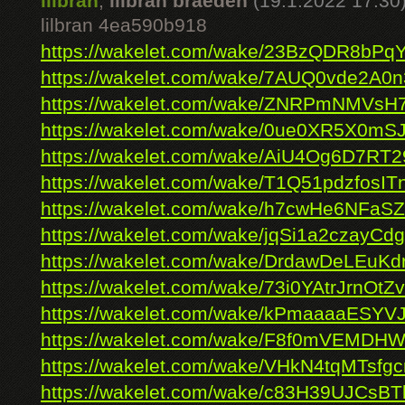
lilbran
,
lilbran braeden
(19.1.2022 17:30
lilbran 4ea590b918
https://wakelet.com/wake/23BzQDR8bPq
https://wakelet.com/wake/7AUQ0vde2A0n
https://wakelet.com/wake/ZNRPmNMVsH
https://wakelet.com/wake/0ue0XR5X0mS
https://wakelet.com/wake/AiU4Og6D7R
https://wakelet.com/wake/T1Q51pdzfosI
https://wakelet.com/wake/h7cwHe6NFa
https://wakelet.com/wake/jqSi1a2czayCd
https://wakelet.com/wake/DrdawDeLEuK
https://wakelet.com/wake/73i0YAtrJrnOt
https://wakelet.com/wake/kPmaaaaESYV
https://wakelet.com/wake/F8f0mVEMDH
https://wakelet.com/wake/VHkN4tqMTsfg
https://wakelet.com/wake/c83H39UJCs