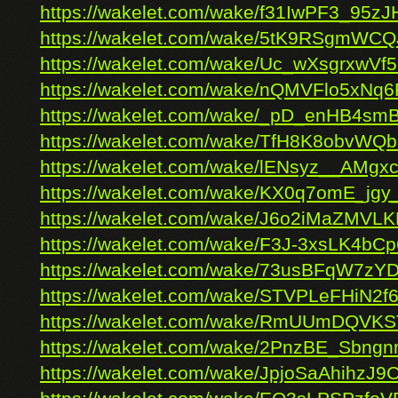
https://wakelet.com/wake/f31IwPF3_95zJ
https://wakelet.com/wake/5tK9RSgmWC
https://wakelet.com/wake/Uc_wXsgrxw
https://wakelet.com/wake/nQMVFlo5xN
https://wakelet.com/wake/_pD_enHB4smB
https://wakelet.com/wake/TfH8K8obvW
https://wakelet.com/wake/lENsyz__AMg
https://wakelet.com/wake/KX0q7omE_jg
https://wakelet.com/wake/J6o2iMaZMVL
https://wakelet.com/wake/F3J-3xsLK4bC
https://wakelet.com/wake/73usBFqW7z
https://wakelet.com/wake/STVPLeFHiN2
https://wakelet.com/wake/RmUUmDQVKS
https://wakelet.com/wake/2PnzBE_Sbn
https://wakelet.com/wake/JpjoSaAhihzJ