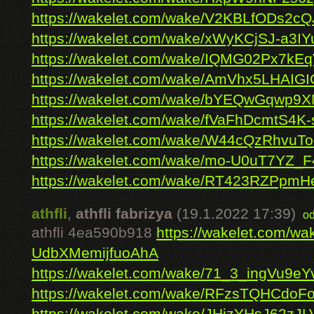
https://wakelet.com/wake/V2KBLfODs2c
https://wakelet.com/wake/xWyKCjSJ-a3
https://wakelet.com/wake/IQMG02Px7k
https://wakelet.com/wake/AmVhx5LHAI
https://wakelet.com/wake/bYEQwGqwp9
https://wakelet.com/wake/fVaFhDcmtS4
https://wakelet.com/wake/W44cQzRhvuT
https://wakelet.com/wake/mo-U0uT7YZ_
https://wakelet.com/wake/RT423RZPpm
athfli
,
athfli fabrizya
(19.1.2022 17:39)
o
athfli 4ea590b918
https://wakelet.com/wa
UdbXMemijfuoAhA
https://wakelet.com/wake/71_3_ingVu9e
https://wakelet.com/wake/RFzsTQHCdo