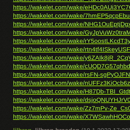
https://wakelet.com/wake/eHDc0AUi3Y
https://wakelet.com/wake/7hmEP5qcpE
https://wakelet.com/wake/NHG1OuEptjD
https://wakelet.com/wake/GyJpVuWz0t
https://wakelet.com/wake/rY5oostLKcdT
https://wakelet.com/wake/rtn4tf4ISkeyU
https://wakelet.com/wake/y6ZAIk8jR_2C
https://wakelet.com/wake/cUQD7G57qh
https://wakelet.com/wake/rsFN-sgPyOJ
https://wakelet.com/wake/nUFFz3KiOcb
https://wakelet.com/wake/H87Db-TBI_Gt
https://wakelet.com/wake/dsjoQNUYHJr
https://wakelet.com/wake/Zz7mPv-Ze_C
https://wakelet.com/wake/X7WSawhHO