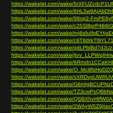
https://wakelet.com/wake/5rXFUZcdcP
https://wakelet.com/wake/6HL5w9AjAbD
https://wakelet.com/wake/98rqi2-FmPE6y
https://wakelet.com/wake/c25Sl8prP46t6
https://wakelet.com/wake/mj6sfuIfqEYtjs
https://wakelet.com/wake/c6T8drkTl9YL7
https://wakelet.com/wake/qdLPblBd7dJ
https://wakelet.com/wake/jtvv_LLPWqIH
https://wakelet.com/wake/6Rmdn1CCaKH
https://wakelet.com/wake/O_Mc8fsHoDZ
https://wakelet.com/wake/sXRDvpUWR
https://wakelet.com/wake/G6mlgBCUPN
https://wakelet.com/wake/TZ3cwPsQB
https://wakelet.com/wake/QSBXhvHIfW0
https://wakelet.com/wake/2WAyW5Z6jta