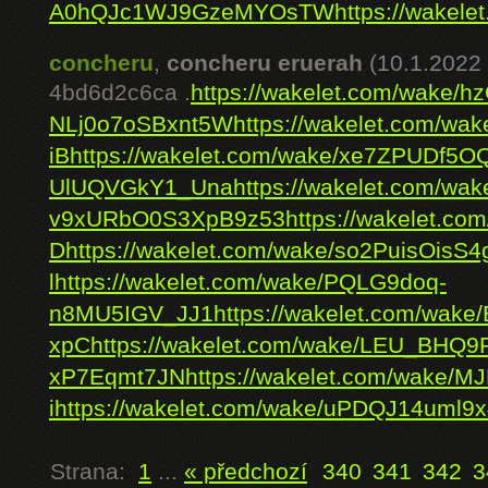
A0hQJc1WJ9GzeMYOsTW
https://wake
concheru
,
concheru eruerah
(10.1.2022 
4bd6d2c6ca .
https://wakelet.com/wake/
NLj0o7oSBxnt5W
https://wakelet.com/w
iB
https://wakelet.com/wake/xe7ZPUDf5
UlUQVGkY1_Una
https://wakelet.com/wak
v9xURbO0S3XpB9z53
https://wakelet.
D
https://wakelet.com/wake/so2PuisOisS4
l
https://wakelet.com/wake/PQLG9doq-
n8MU5IGV_JJ1
https://wakelet.com/wak
xpC
https://wakelet.com/wake/LEU_BHQ9
xP7Eqmt7JN
https://wakelet.com/wake
i
https://wakelet.com/wake/uPDQJ14uml9x
Strana:
1
...
« předchozí
340
341
342
3