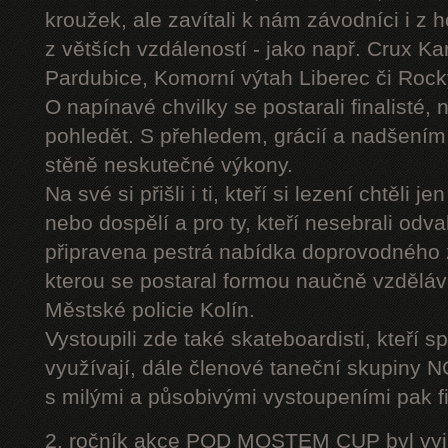
kroužek, ale zavítali k nám závodníci i z 
z větších vzdáleností - jako např. Crux K
Pardubice, Komorní výtah Liberec či Roc
O napínavé chvilky se postarali finalisté, 
pohledět. S přehledem, grácií a nadšením
stěně neskutečné výkony.
Na své si přišli i ti, kteří si lezení chtěli j
nebo dospělí a pro ty, kteří nesebrali odv
připravena pestrá nabídka doprovodného
kterou se postaral formou naučně vzděláv
Městské policie Kolín.
Vystoupili zde také skateboardisti, kteří s
využívají, dále členové taneční skupiny
s milými a působivými vystoupeními pak fi
2. ročník akce POD MOSTEM CUP byl vyjím