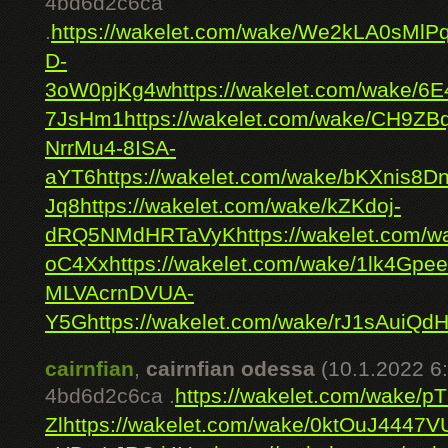
4bd6d2c6ca
.
https://wakelet.com/wake/We2kLA0sMlP
D-
3oW0pjKg4w
https://wakelet.com/wake/
7JsHm1
https://wakelet.com/wake/CH9Z
NrrMu4-8ISA-
aYT6
https://wakelet.com/wake/bKXnis
Jq8
https://wakelet.com/wake/kZKdoj-
dRQ5NMdHRTaVyK
https://wakelet.com
oC4Xx
https://wakelet.com/wake/1lk4G
MLVAcrnDVUA-
Y5G
https://wakelet.com/wake/rJ1sAu
cairnfian
,
cairnfian odessa
(10.1.2022 6
4bd6d2c6ca .
https://wakelet.com/wake/
Zl
https://wakelet.com/wake/0ktOuJ444