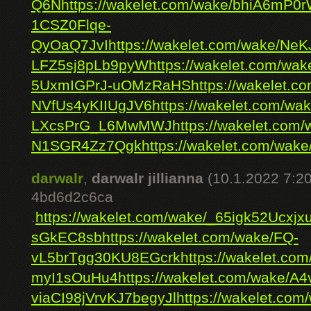
Q6N
https://wakelet.com/wake/bhiA6mP0
1CSZ0Flqe-
QyOaQ7JvI
https://wakelet.com/wake/
LFZ5sj8pLb9pyW
https://wakelet.com/w
5UxmIGPrJ-uOMzRaHS
https://wakelet.
NVfUs4yKIIUgJV6
https://wakelet.com/w
LXcsPrG_L6MwMWJ
https://wakelet.c
N1SGR4Zz7Qgk
https://wakelet.com/wa
darwalr
,
darwalr jillianna
(10.1.2022 7:20
4bd6d2c6ca
.
https://wakelet.com/wake/_65igk52Ucxj
sGkEC8sb
https://wakelet.com/wake/FQ-
vL5brTgg30KU8EGcrk
https://wakelet.c
myI1sOuHu4
https://wakelet.com/wake
viaCI98jVrvKJ7begyJl
https://wakelet.c