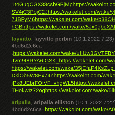
1t4GuqCGX33csbGBjMp
https://wakelet
SV4iC3PojC2J
https://wakelet.com/wak
7JBFyM6
https://wakelet.com/wake/b38
hGB
https://wakelet.com/wake/5Jx0gbc
fayvitto
,
fayvitto perbin
(10.1.2022 7:23)
4bd6d2c6ca
.
https://wakelet.com/wake/uIIUw8GVTFB
Jvm9I8RYA6IGSK_
https://wakelet.com
https://wakelet.com/wake/35jCfaP4KsZL
DklOb5W8Ex74n
https://wakelet.com/wake
jPk8UEbrFOIVF_vhgWL5
https://wakele
THekwIz72og
https://wakelet.com/wake/5
aripalla
,
aripalla elliston
(10.1.2022 7:22
4bd6d2c6ca .
https://wakelet.com/wake/