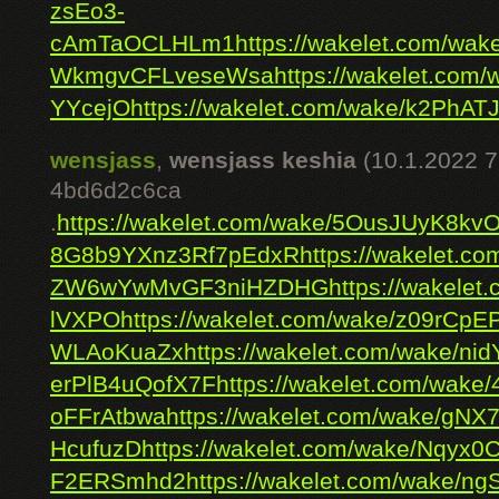
zsEo3-
cAmTaOCLHLm1
https://wakelet.com/w
WkmgvCFLveseWsa
https://wakelet.co
YYcejO
https://wakelet.com/wake/k2PhAT
wensjass
,
wensjass keshia
(10.1.2022 7
4bd6d2c6ca
.
https://wakelet.com/wake/5OusJUyK8kv
8G8b9YXnz3Rf7pEdxR
https://wakelet.
ZW6wYwMvGF3niHZDHG
https://wakel
lVXPO
https://wakelet.com/wake/z09rCpE
WLAoKuaZx
https://wakelet.com/wake/n
erPlB4uQofX7F
https://wakelet.com/wa
oFFrAtbwa
https://wakelet.com/wake/g
HcufuzD
https://wakelet.com/wake/Nqyx0
F2ERSmhd2
https://wakelet.com/wake/n