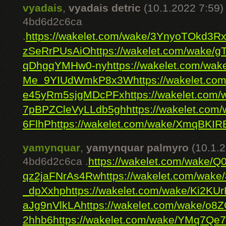
vyadais
,
vyadais detric
(10.1.2022 7:59)
4bd6d2c6ca
.
https://wakelet.com/wake/3YnyoTOkd3R
zSeRrPUsAiO
https://wakelet.com/wak
qDhgqYMHw0-ny
https://wakelet.com/wak
Me_9YIUdWmkP8x3W
https://wakelet.
e45yRm5sjgMDcPFx
https://wakelet.co
7pBPZCleVyLLdb5gh
https://wakelet.c
6FlhP
https://wakelet.com/wake/XmqBK
yamynquar
,
yamynquar palmyro
(10.1.
4bd6d2c6ca .
https://wakelet.com/wake/Q
qz2jaFNrAs4Rw
https://wakelet.com/wa
_dpXxhp
https://wakelet.com/wake/Ki2KU
aJg9nVlkLA
https://wakelet.com/wake/o
2hhb6
https://wakelet.com/wake/YMq7Qe