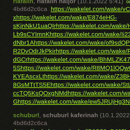
riafalin
,
riafalin naljor
(10.1.2022 5:41)
o
4bd6d2c6ca .
https://wakelet.com/wake/
x
https://wakelet.com/wake/E874eHG-
sKjnNkU1uaQIr
https://wakelet.com/wak
Lb9sCYImnK
https://wakelet.com/wake
dNbr1A
https://wakelet.com/wake/of9sdQP
R2DvOdrJkPkir
https://wakelet.com/wak
dGCr
https://wakelet.com/wake/BhMLZK
5S
https://wakelet.com/wake/R8MQ1lQQw
KYEAscxLt
https://wakelet.com/wake/Z
8GsMTtTS5E
https://wakelet.com/wake/S
ccTQ5KsQOxgNMd
https://wakelet.com
G
https://wakelet.com/wake/ew5JRUjHg
schuburl
,
schuburl kaferinah
(10.1.2022
4bd6d2c6ca