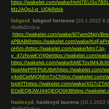
https://wakelet.com/wake/HsN7EUSo7B
MzJAQoJ-q_UQkRdxk
fabgeof
,
fabgeof berteena
(10.1.2022 6:
4bd6d2c6ca
.
https://wakelet.com/wake/6l7wm0NgVB
xPBAB6
https://wakelet.com/wake/KqF
oHVo-i
https://wakelet.com/wake/Mm7Jq-
y_47zhvwKYrIj0e
https://wakelet.com/w
https://wakelet.com/wake/bMETsvIM4JkX
NoeMePPFPidUtbK
https://wakelet.com
y4o6CetMjQNhnTnC
https://wakelet.com
tvpKfT
https://wakelet.com/wake/XG7rZTAh
EOdEQ8JWJ44QEQO0KB
https://wakel
haidesyd
,
haidesyd laurena
(10.1.2022 
4bd6d2c6ca