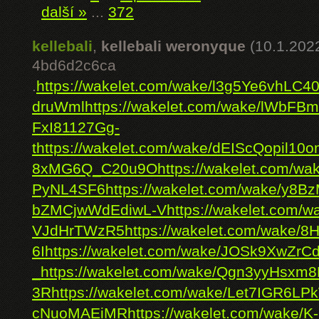
další »
...
372
kellebali
,
kellebali weronyque
(10.1.202
4bd6d2c6ca
.
https://wakelet.com/wake/l3g5Ye6vhLC4
druWml
https://wakelet.com/wake/lWbF
FxI81127Gg-
t
https://wakelet.com/wake/dEIScQopil
8xMG6Q_C20u9O
https://wakelet.com/w
PyNL4SF6
https://wakelet.com/wake/y
bZMCjwWdEdiwL-V
https://wakelet.com/w
VJdHrTWzR5
https://wakelet.com/wake/
6I
https://wakelet.com/wake/JOSk9XwZrC
_
https://wakelet.com/wake/Qgn3yyHsxm8
3R
https://wakelet.com/wake/Let7IGR6L
cNuoMAEiMR
https://wakelet.com/wake/K-