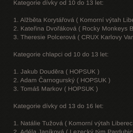
Kategorie dívky od 10 do 13 let:
1. Alžběta Korytářová ( Komorní výtah Lib
2. Kateřina Dvořáková ( Rocky Monkeys B
3. Theresie Polcerová ( CRUX Karlovy Var
Kategorie chlapci od 10 do 13 let:
1. Jakub Douděra ( HOPSUK )
2. Adam Čarnogurský ( HOPSUK )
3. Tomáš Markov ( HOPSUK )
Kategorie dívky od 13 do 16 let:
1. Natálie Tužová ( Komorní výtah Liberec
2. Adéla Janíková ( Lezecký tým Pardubic