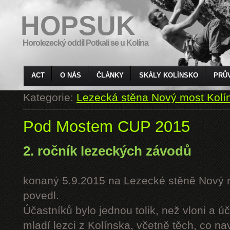
HOPSUK
Horolezecký oddíl Potkali se u Kolína
ACT
O NÁS
ČLÁNKY
SKÁLY KOLÍNSKO
PRŮ
Kategorie:
Lezecká stěna Nový most Kolí
Pod Mostem CUP 2015
2. ročník lezeckých závodů
konaný 5.9.2015 na Lezecké stěně Nový 
povedl.
Účastníků bylo jednou tolik, než vloni a úč
mladí lezci z Kolínska, včetně těch, co n