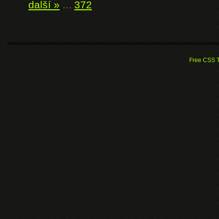
další »
...
372
Free CSS 