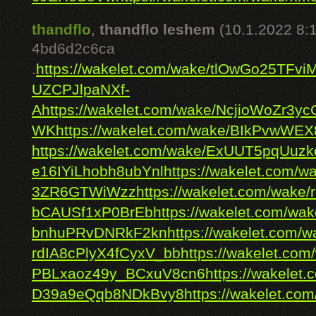
thandflo
,
thandflo leshem
(10.1.2022 8:
4bd6d2c6ca
.
https://wakelet.com/wake/tlOwGo25TFvi
UZCPJlpaNXf-
A
https://wakelet.com/wake/NcjioWoZr3y
WK
https://wakelet.com/wake/BIkPvwW
https://wakelet.com/wake/ExUUT5pqUuz
e16IYiLhobh8ubYnl
https://wakelet.com/w
3ZR6GTWiWzz
https://wakelet.com/wake
bCAUSf1xP0BrEb
https://wakelet.com/wa
bnhuPRvDNRkF2kn
https://wakelet.com/w
rdIA8cPlyX4fCyxV_bb
https://wakelet.com
PBLxaoz49y_BCxuV8cn6
https://wakele
D39a9eQqb8NDkBvy8
https://wakelet.c