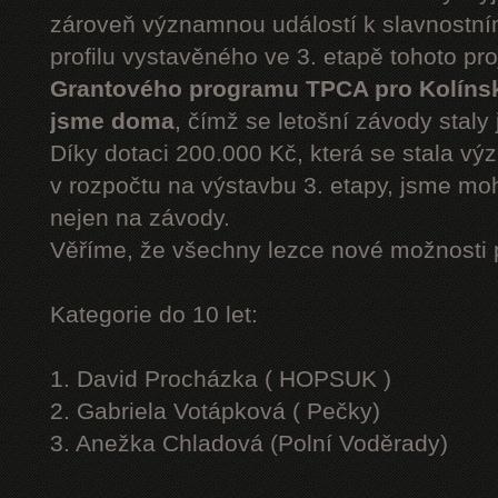
zároveň významnou událostí k slavnostn
profilu vystavěného ve 3. etapě tohoto pr
Grantového programu TPCA pro Kolíns
jsme doma
, čímž se letošní závody staly 
Díky dotaci 200.000 Kč, která se stala v
v rozpočtu na výstavbu 3. etapy, jsme moh
nejen na závody.
Věříme, že všechny lezce nové možnosti 
Kategorie do 10 let:
1. David Procházka ( HOPSUK )
2. Gabriela Votápková ( Pečky)
3. Anežka Chladová (Polní Voděrady)