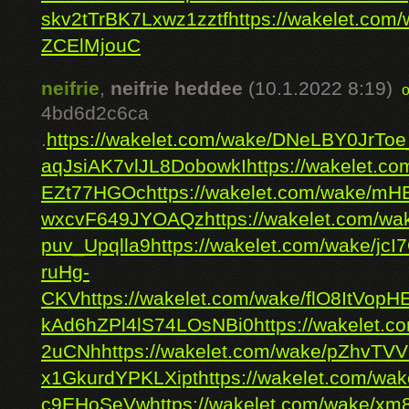
skv2tTrBK7Lxwz1zztf
https://wakelet.c
ZCElMjouC
neifrie
,
neifrie heddee
(10.1.2022 8:19)
4bd6d2c6ca
.
https://wakelet.com/wake/DNeLBY0JrTo
aqJsiAK7vlJL8DobowkI
https://wakelet.
EZt77HGOc
https://wakelet.com/wake/
wxcvF649JYOAQz
https://wakelet.com/wa
puv_Upqlla9
https://wakelet.com/wake/j
ruHg-
CKV
https://wakelet.com/wake/flO8ItVo
kAd6hZPl4lS74LOsNBi0
https://wakelet.
2uCNh
https://wakelet.com/wake/pZhvT
x1GkurdYPKLXipt
https://wakelet.com/w
c9EHoSeVw
https://wakelet.com/wake/