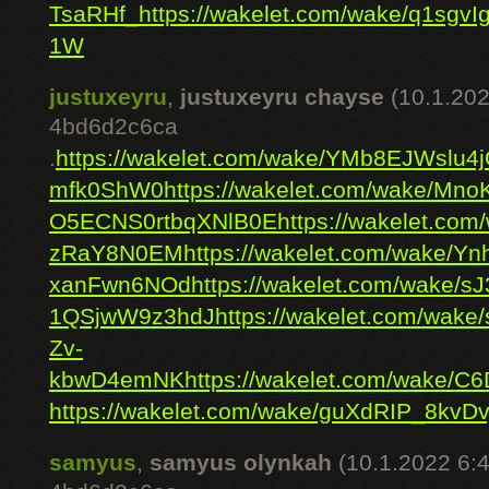
TsaRHf_
https://wakelet.com/wake/q1sg
1W
justuxeyru
,
justuxeyru chayse
(10.1.202
4bd6d2c6ca
.
https://wakelet.com/wake/YMb8EJWslu4
mfk0ShW0
https://wakelet.com/wake/Mn
O5ECNS0rtbqXNlB0E
https://wakelet.c
zRaY8N0EM
https://wakelet.com/wake/Y
xanFwn6NOd
https://wakelet.com/wake
1QSjwW9z3hdJ
https://wakelet.com/wa
Zv-
kbwD4emNK
https://wakelet.com/wake/C
https://wakelet.com/wake/guXdRIP_8kvDv
samyus
,
samyus olynkah
(10.1.2022 6: