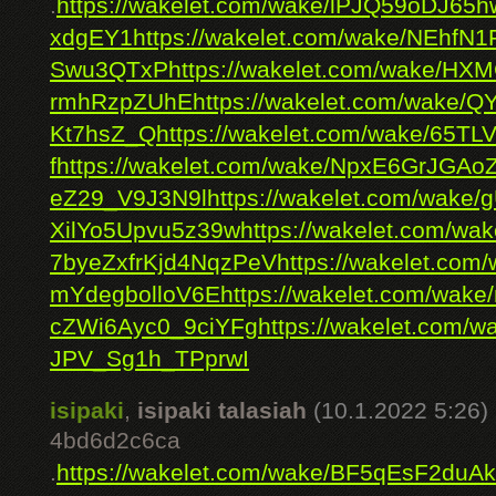
.
https://wakelet.com/wake/lPJQ59oDJ6
xdgEY1
https://wakelet.com/wake/NEhf
Swu3QTxP
https://wakelet.com/wake/HX
rmhRzpZUhE
https://wakelet.com/wak
Kt7hsZ_Q
https://wakelet.com/wake/65T
f
https://wakelet.com/wake/NpxE6GrJGA
eZ29_V9J3N9l
https://wakelet.com/wak
XilYo5Upvu5z39w
https://wakelet.com/
7byeZxfrKjd4NqzPeV
https://wakelet.co
mYdegbolloV6E
https://wakelet.com/wa
cZWi6Ayc0_9ciYFg
https://wakelet.com/w
JPV_Sg1h_TPprwI
isipaki
,
isipaki talasiah
(10.1.2022 5:26)
4bd6d2c6ca
.
https://wakelet.com/wake/BF5qEsF2duA