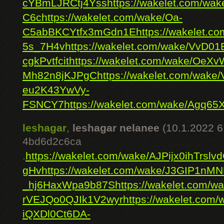
cYBmLJRCtj4Yss
https://wakelet.com/wa
C6c
https://wakelet.com/wake/Oa-
C5abBKCYtfx3mGdn1E
https://wakelet.
5s_7H4v
https://wakelet.com/wake/VvD0
cgkPvtfcit
https://wakelet.com/wake/O
Mh82n8jKJPgC
https://wakelet.com/wa
eu2K43YwVy-
FSNCY7
https://wakelet.com/wake/Agq
leshagar
,
leshagar nelanee
(10.1.2022 6
4bd6d2c6ca
.
https://wakelet.com/wake/AJPijx0ihTrslv
gHv
https://wakelet.com/wake/J3GIP1n
_hj6HaxWpa9b87S
https://wakelet.co
rVEJQo0QJIk1V2wyr
https://wakelet.com/
iQXDl0Ct6DA-