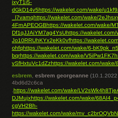
ixyT1i5-
dGkD14v5
https://wakelet.com/wake/u1
_l7vamq
https://wakelet.com/wake/2eJhsx
4FmAPEOGB
https://wakelet.com/wak
Df1qJJAiYM7ag4YsU
https://wakelet.
Jo10RRUhKYx2eKk0vf
https://wakelet.c
ohfq
https://wakelet.com/wake/6-bK9pk_
bqr
https://wakelet.com/wake/V5iPw1FK7
vSfHxtuVc1dZz
https://wakelet.com/wa
esbrem
,
esbrem georgeanne
(10.1.2022
4bd6d2c6ca
.
https://wakelet.com/wake/LV2sWk4h8Tj
DJMujx
https://wakelet.com/wake/68AI4_
cgVH2Bh-
https://wakelet.com/wake/mv_c2brOQVb