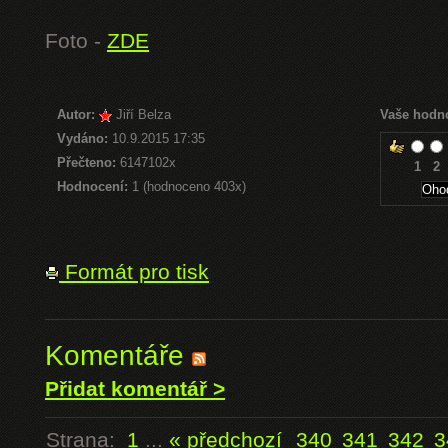
Foto -
ZDE
Autor:
Jiří Belza
Vaše hodn
Vydáno:
10.9.2015 17:35
Přečteno:
6147102x
1
2
Hodnocení:
1 (hodnoceno 403x)
Formát pro tisk
Komentáře
Přidat komentář >
Strana:
1
...
« předchozí
340
341
342
3