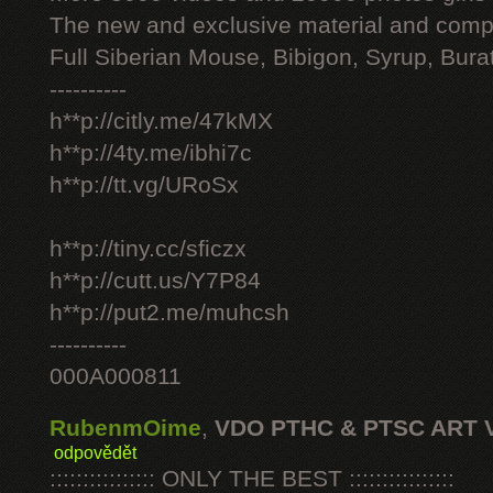
The new and exclusive material and compl
Full Siberian Mouse, Bibigon, Syrup, Bura
----------
h**p://citly.me/47kMX
h**p://4ty.me/ibhi7c
h**p://tt.vg/URoSx
h**p://tiny.cc/sficzx
h**p://cutt.us/Y7P84
h**p://put2.me/muhcsh
----------
000A000811
RubenmOime
,
VDO PTHC & PTSC ART 
odpovědět
:::::::::::::::: ONLY THE BEST ::::::::::::::::