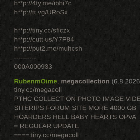
h**p://4ty.me/ibhi7c
h**p://tt.vg/URoSx
h**p://tiny.cc/sficzx
h**p://cutt.us/Y7P84
h**p://put2.me/muhcsh
----------
000A000933
RubenmOime
,
megacollection
(6.8.2026
tiny.cc/megacoll
PTHC COLLECTION PHOTO IMAGE VID
SITERIPS FORUM SITE MORE 4000 GB
HOARDERS HELL BABY HEARTS OPVA
= REGULAR UPDATE
==== tiny.cc/megacoll