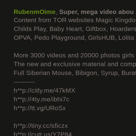
RubenmOime
,
Super, mega video abou
Content from TOR websites Magic Kingdo
Childs Play, Baby Heart, Giftbox, Hoarders
OPVA, Pedo Playground, GirlsHUB, Lolita 
More 3000 videos and 20000 photos girls
The new and exclusive material and compl
Full Siberian Mouse, Bibigon, Syrup, Bura
----------
h**p://citly.me/47kMX
h**p://4ty.me/ibhi7c
h**p://tt.vg/URoSx
h**p://tiny.cc/sficzx
h**p://cutt.us/Y7P84