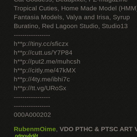
Tropical Cuties, Home Made Model (HMM
Fantasia Models, Valya and Irisa, Syrup
Buratino, Red Lagoon Studio, Studio13
-----------------
h**p://tiny.cc/sficzx
h**p://cutt.us/Y7P84
h**p://put2.me/muhcsh
h**p://citly.me/47kMX
h**p://4ty.me/ibhi7c
h**p://tt.vg/URoSx
-----------------
-----------------
000A000202
RubenmOime
,
VDO PTHC & PTSC ART 
odpovědět