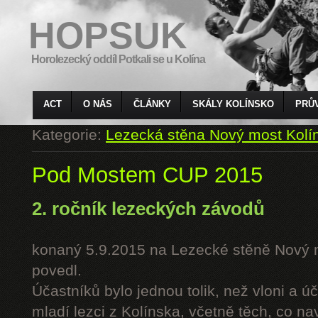
HOPSUK
Horolezecký oddíl Potkali se u Kolína
ACT
O NÁS
ČLÁNKY
SKÁLY KOLÍNSKO
PRŮ
Kategorie:
Lezecká stěna Nový most Kolí
Pod Mostem CUP 2015
2. ročník lezeckých závodů
konaný 5.9.2015 na Lezecké stěně Nový 
povedl.
Účastníků bylo jednou tolik, než vloni a úč
mladí lezci z Kolínska, včetně těch, co n