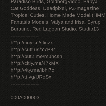
Paradise Birds, GoldbergVideo, BabyJ
Cat Goddess, Deadpixel, PZ-magazine
Tropical Cuties, Home Made Model (HMM
Fantasia Models, Valya and Irisa, Syrup
Buratino, Red Lagoon Studio, Studio13
-----------------
h**p://tiny.cc/sficzx
h**p://cutt.us/Y7P84
h**p://put2.me/muhcsh
h**p://citly.me/47kMX
h**p://4ty.me/ibhi7c
h**p://tt.vg/URoSx
-----------------
-----------------
000A000003