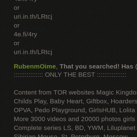
or
uri.in.th/LRtcj
or
4e.fi/4ry
or
uri.in.th/LRtcj
RubenmOime
,
That you searched! Has
:::::::::::::::: ONLY THE BEST ::::::::::::::::
Content from TOR websites Magic Kingdo
Childs Play, Baby Heart, Giftbox, Hoarders
OPVA, Pedo Playground, GirlsHUB, Lolita 
More 3000 videos and 20000 photos girls
Complete series LS, BD, YWM, Liluplanet
Sibirian Mouse, St. Peterburg, Moscow