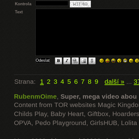
Kontrola
Text
Strana:
1
2
3
4
5
6
7
8
9
další »
...
3
RubenmOime
,
Super, mega video abou
Content from TOR websites Magic Kingdo
Childs Play, Baby Heart, Giftbox, Hoarders
OPVA, Pedo Playground, GirlsHUB, Lolita 