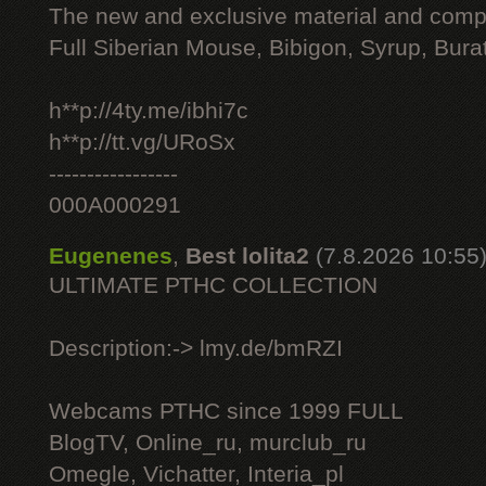
The new and exclusive material and compl
Full Siberian Mouse, Bibigon, Syrup, Bura
h**p://4ty.me/ibhi7c
h**p://tt.vg/URoSx
-----------------
000A000291
Eugenenes
,
Best lolita2
(7.8.2026 10:55
ULTIMATE РТНС COLLECTION
Description:-> lmy.de/bmRZI
Webcams РТНС since 1999 FULL
BlogTV, Online_ru, murclub_ru
Omegle, Vichatter, Interia_pl