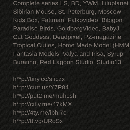
Complete series LS, BD, YWM, Liluplanet
Sibirian Mouse, St. Peterburg, Moscow
Kids Box, Fattman, Falkovideo, Bibigon
Paradise Birds, GoldbergVideo, BabyJ
Cat Goddess, Deadpixel, PZ-magazine
Tropical Cuties, Home Made Model (HMM
Fantasia Models, Valya and Irisa, Syrup
Buratino, Red Lagoon Studio, Studio13
-----------------
h**p://tiny.cc/sficzx
h**p://cutt.us/Y7P84
h**p://put2.me/muhcsh
h**p://citly.me/47kMX
h**p://4ty.me/ibhi7c
h**p://tt.vg/URoSx
-----------------