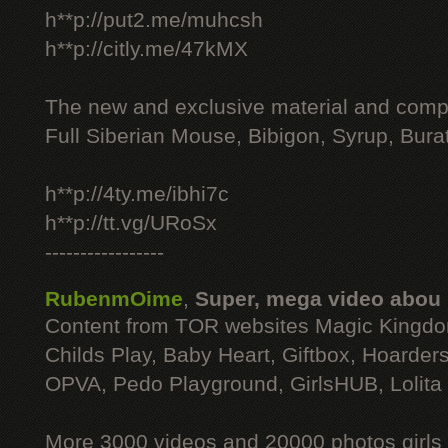
h**p://put2.me/muhcsh
h**p://citly.me/47kMX
The new and exclusive material and compl
Full Siberian Mouse, Bibigon, Syrup, Bura
h**p://4ty.me/ibhi7c
h**p://tt.vg/URoSx
-----------------
RubenmOime
,
Super, mega video abou
Content from TOR websites Magic Kingdo
Childs Play, Baby Heart, Giftbox, Hoarders
OPVA, Pedo Playground, GirlsHUB, Lolita 
More 3000 videos and 20000 photos girls