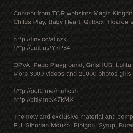
Content from TOR websites Magic Kingdo
Childs Play, Baby Heart, Giftbox, Hoarders
h**p://tiny.cc/sficzx
h**p://cutt.us/Y7P84
OPVA, Pedo Playground, GirlsHUB, Lolita 
More 3000 videos and 20000 photos girls
h**p://put2.me/muhcsh
h**p://citly.me/47kMX
The new and exclusive material and compl
Full Siberian Mouse, Bibigon, Syrup, Bura