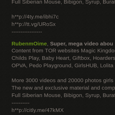
Full Siberian Mouse, Bibigon, Syrup, Bura
h**p://4ty.me/ibhi7c
h**p://tt.vg/URoSx
-----------------
RubenmOime
,
Super, mega video abou
Content from TOR websites Magic Kingdo
Childs Play, Baby Heart, Giftbox, Hoarders
OPVA, Pedo Playground, GirlsHUB, Lolita 
More 3000 videos and 20000 photos girls
The new and exclusive material and compl
Full Siberian Mouse, Bibigon, Syrup, Bura
----------
h**p://citly.me/47kMX