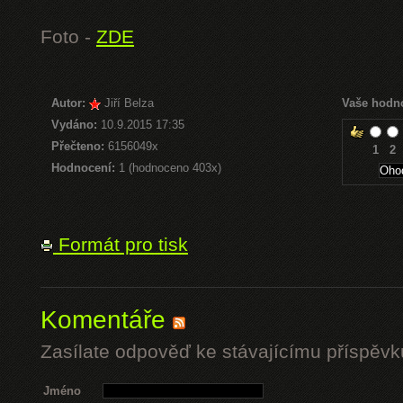
Foto -
ZDE
Autor:
Jiří Belza
Vaše hodn
Vydáno:
10.9.2015 17:35
Přečteno:
6156049x
1
2
Hodnocení:
1 (hodnoceno 403x)
Formát pro tisk
Komentáře
Zasílate odpověď ke stávajícímu příspěvk
Jméno