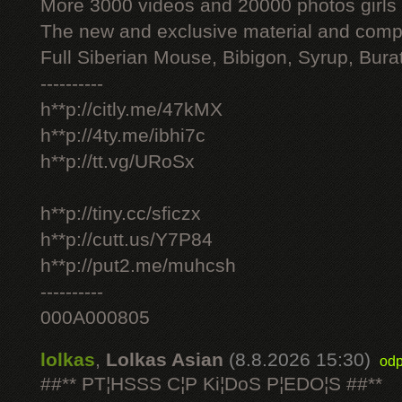
More 3000 videos and 20000 photos girls
The new and exclusive material and compl
Full Siberian Mouse, Bibigon, Syrup, Bura
----------
h**p://citly.me/47kMX
h**p://4ty.me/ibhi7c
h**p://tt.vg/URoSx
h**p://tiny.cc/sficzx
h**p://cutt.us/Y7P84
h**p://put2.me/muhcsh
----------
000A000805
lolkas
,
Lolkas Asian
(8.8.2026 15:30)
odp
##** PT¦HSSS C¦P Ki¦DoS P¦EDO¦S ##**