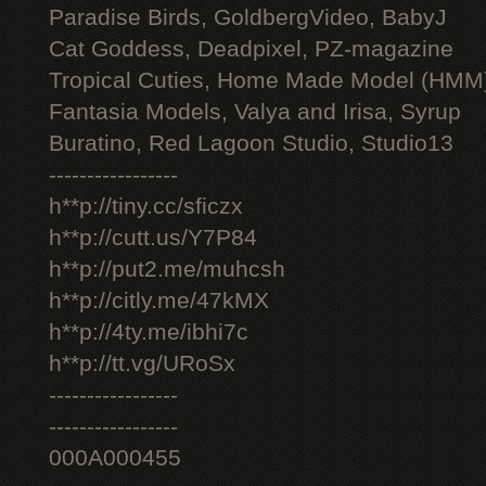
Paradise Birds, GoldbergVideo, BabyJ
Cat Goddess, Deadpixel, PZ-magazine
Tropical Cuties, Home Made Model (HMM
Fantasia Models, Valya and Irisa, Syrup
Buratino, Red Lagoon Studio, Studio13
-----------------
h**p://tiny.cc/sficzx
h**p://cutt.us/Y7P84
h**p://put2.me/muhcsh
h**p://citly.me/47kMX
h**p://4ty.me/ibhi7c
h**p://tt.vg/URoSx
-----------------
-----------------
000A000455