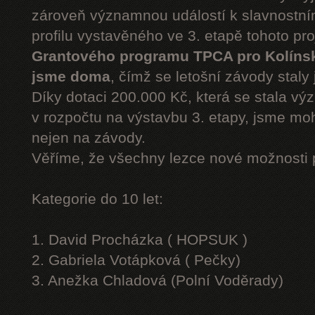
zároveň významnou událostí k slavnostn
profilu vystavěného ve 3. etapě tohoto pr
Grantového programu TPCA pro Kolíns
jsme doma
, čímž se letošní závody staly 
Díky dotaci 200.000 Kč, která se stala v
v rozpočtu na výstavbu 3. etapy, jsme moh
nejen na závody.
Věříme, že všechny lezce nové možnosti 
Kategorie do 10 let:
1. David Procházka ( HOPSUK )
2. Gabriela Votápková ( Pečky)
3. Anežka Chladová (Polní Voděrady)