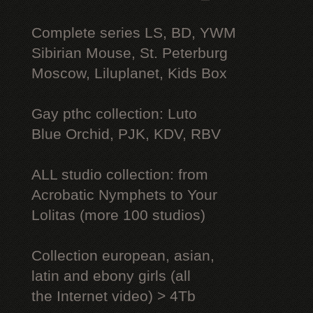
Complete series LS, BD, YWM
Sibirian Mouse, St. Peterburg
Moscow, Liluplanet, Kids Box
Gay рthс collection: Luto
Blue Orchid, PJK, KDV, RBV
ALL studio collection: from
Acrobatic Nymрhеts to Your
Lоlitаs (more 100 studios)
Collection european, asian,
latin and ebony girls (all
the Internet video) > 4Tb