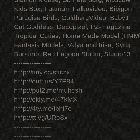
Kids Box, Fattman, Falkovideo, Bibigon
Paradise Birds, GoldbergVideo, BabyJ
Cat Goddess, Deadpixel, PZ-magazine
Tropical Cuties, Home Made Model (HMM
Fantasia Models, Valya and Irisa, Syrup
Buratino, Red Lagoon Studio, Studio13
-----------------
h**p://tiny.cc/sficzx
h**p://cutt.us/Y7P84
h**p://put2.me/muhcsh
h**p://citly.me/47kMX
h**p://4ty.me/ibhi7c
h**p://tt.vg/URoSx
-----------------
-----------------