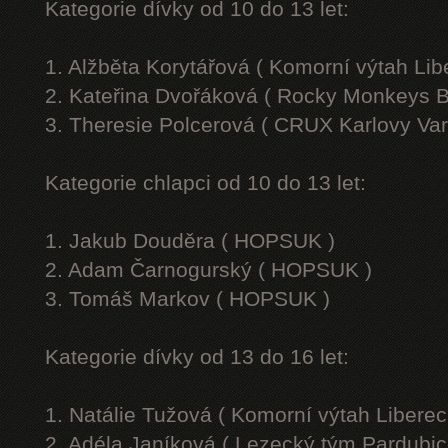
Kategorie dívky od 10 do 13 let:
1. Alžběta Korytářová ( Komorní výtah Lib
2. Kateřina Dvořáková ( Rocky Monkeys B
3. Theresie Polcerová ( CRUX Karlovy Var
Kategorie chlapci od 10 do 13 let:
1. Jakub Douděra ( HOPSUK )
2. Adam Čarnogurský ( HOPSUK )
3. Tomáš Markov ( HOPSUK )
Kategorie dívky od 13 do 16 let:
1. Natálie Tužová ( Komorní výtah Liberec
2. Adéla Janíková ( Lezecký tým Pardubic