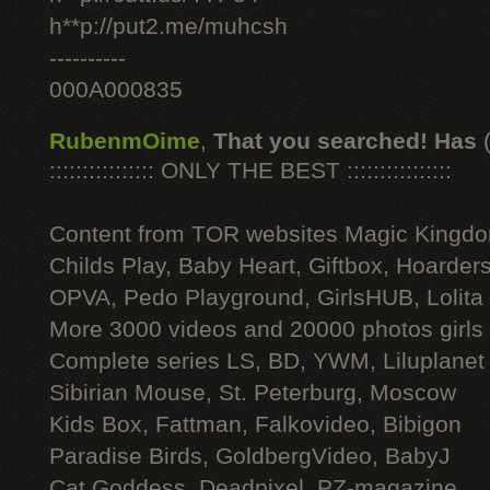
h**p://put2.me/muhcsh
----------
000A000835
RubenmOime
,
That you searched! Has
:::::::::::::::: ONLY THE BEST ::::::::::::::::
Content from TOR websites Magic Kingdo
Childs Play, Baby Heart, Giftbox, Hoarders
OPVA, Pedo Playground, GirlsHUB, Lolita 
More 3000 videos and 20000 photos girls
Complete series LS, BD, YWM, Liluplanet
Sibirian Mouse, St. Peterburg, Moscow
Kids Box, Fattman, Falkovideo, Bibigon
Paradise Birds, GoldbergVideo, BabyJ
Cat Goddess, Deadpixel, PZ-magazine