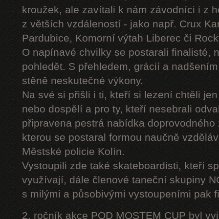
kroužek, ale zavítali k nám závodníci i z 
z větších vzdáleností - jako např. Crux K
Pardubice, Komorní výtah Liberec či Roc
O napínavé chvilky se postarali finalisté, 
pohledět. S přehledem, grácií a nadšením
stěně neskutečné výkony.
Na své si přišli i ti, kteří si lezení chtěli j
nebo dospělí a pro ty, kteří nesebrali odv
připravena pestrá nabídka doprovodného
kterou se postaral formou naučně vzděláv
Městské policie Kolín.
Vystoupili zde také skateboardisti, kteří s
využívají, dále členové taneční skupiny
s milými a působivými vystoupeními pak fi
2. ročník akce POD MOSTEM CUP byl vyjím