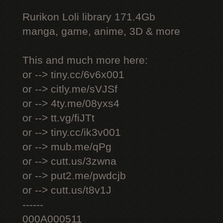
Rurikon Lоli library 171.4Gb
manga, game, anime, 3D & more
This and much more here:
or --> tiny.cc/6v6x001
or --> citly.me/sVJSf
or --> 4ty.me/08yxs4
or --> tt.vg/fiJTt
or --> tiny.cc/ik3v001
or --> mub.me/qPg
or --> cutt.us/3zwna
or --> put2.me/pwdcjb
or --> cutt.us/t8v1J
------
000A000511