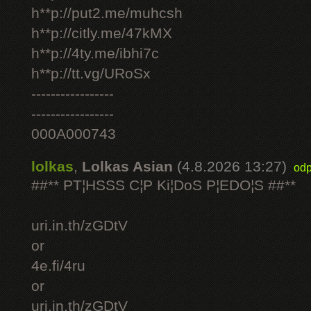
h**p://put2.me/muhcsh
h**p://citly.me/47kMX
h**p://4ty.me/ibhi7c
h**p://tt.vg/URoSx
-----------------
-----------------
000A000743
lolkas
,
Lolkas Asian
(4.8.2026 13:27)
odp
##** PT¦HSSS C¦P Ki¦DoS P¦EDO¦S ##**
uri.in.th/zGDtV
or
4e.fi/4ru
or
uri.in.th/zGDtV