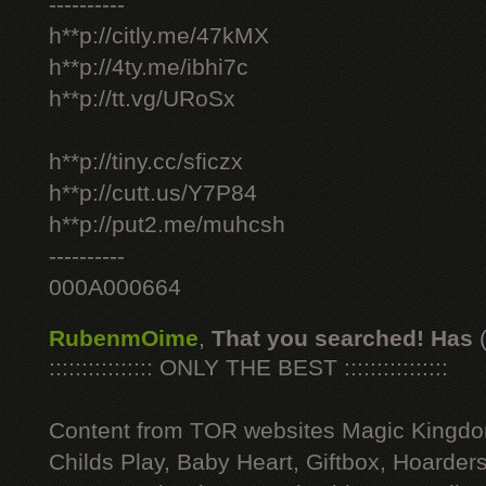
----------
h**p://citly.me/47kMX
h**p://4ty.me/ibhi7c
h**p://tt.vg/URoSx
h**p://tiny.cc/sficzx
h**p://cutt.us/Y7P84
h**p://put2.me/muhcsh
----------
000A000664
RubenmOime
,
That you searched! Has
:::::::::::::::: ONLY THE BEST ::::::::::::::::
Content from TOR websites Magic Kingdo
Childs Play, Baby Heart, Giftbox, Hoarders