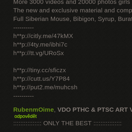
More 3000 videos and 20000 photos girls
The new and exclusive material and compl
Full Siberian Mouse, Bibigon, Syrup, Bura
----------
h**p://citly.me/47kMX
h**p://4ty.me/ibhi7c
h**p://tt.vg/URoSx
h**p://tiny.cc/sficzx
h**p://cutt.us/Y7P84
h**p://put2.me/muhcsh
----------
RubenmOime
,
VDO PTHC & PTSC ART 
odpovědět
:::::::::::::::: ONLY THE BEST ::::::::::::::::