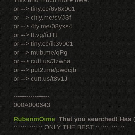
This and much more here:
or --> tiny.cc/6v6x001
or --> citly.me/sVJSf
or --> 4ty.me/08yxs4
or --> tt.vg/fiJTt
or --> tiny.cc/ik3v001
or --> mub.me/qPg
or --> cutt.us/3zwna
or --> put2.me/pwdcjb
or --> cutt.us/t8v1J
-----------------
-----------------
000A000643
RubenmOime
,
That you searched! Has
:::::::::::::::: ONLY THE BEST ::::::::::::::::