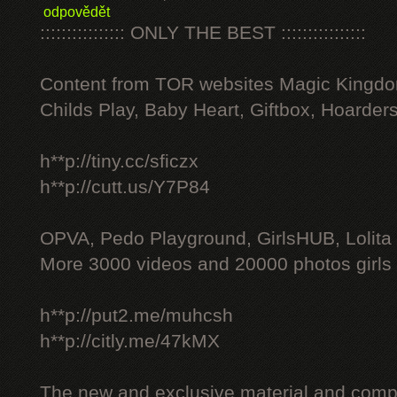
odpovědět
:::::::::::::::: ONLY THE BEST ::::::::::::::::
Content from TOR websites Magic Kingdo
Childs Play, Baby Heart, Giftbox, Hoarders
h**p://tiny.cc/sficzx
h**p://cutt.us/Y7P84
OPVA, Pedo Playground, GirlsHUB, Lolita 
More 3000 videos and 20000 photos girls
h**p://put2.me/muhcsh
h**p://citly.me/47kMX
The new and exclusive material and compl