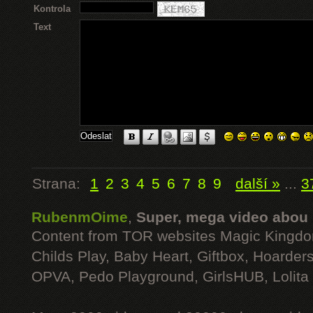
Kontrola
Text
Strana:
1
2
3
4
5
6
7
8
9
další »
...
3
RubenmOime
,
Super, mega video abou
Content from TOR websites Magic Kingdo
Childs Play, Baby Heart, Giftbox, Hoarders
OPVA, Pedo Playground, GirlsHUB, Lolita 