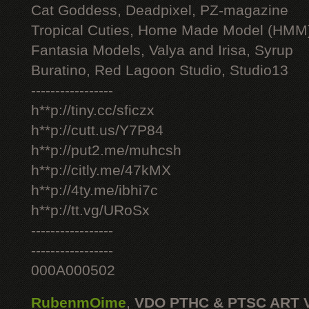
Cat Goddess, Deadpixel, PZ-magazine
Tropical Cuties, Home Made Model (HMM
Fantasia Models, Valya and Irisa, Syrup
Buratino, Red Lagoon Studio, Studio13
-----------------
h**p://tiny.cc/sficzx
h**p://cutt.us/Y7P84
h**p://put2.me/muhcsh
h**p://citly.me/47kMX
h**p://4ty.me/ibhi7c
h**p://tt.vg/URoSx
-----------------
-----------------
000A000502
RubenmOime
,
VDO PTHC & PTSC ART 