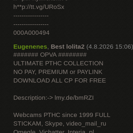
h**p://tt.vg/URoSx
-----------------
-----------------
000A000494
Eugenenes
,
Best lolita2
(4.8.2026 15:06
####### OPVA ########
ULTIMATE РТНС COLLECTION
NO PAY, PREMIUM or PAYLINK
DOWNLOAD ALL СР FOR FREE
Description:-> lmy.de/bmRZI
Webcams РТНС since 1999 FULL
STICKAM, Skype, video_mail_ru
Omegle, Vichatter, Interia_pl