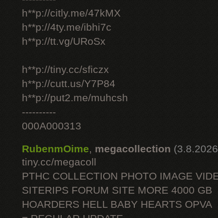
h**p://citly.me/47kMX
h**p://4ty.me/ibhi7c
h**p://tt.vg/URoSx
h**p://tiny.cc/sficzx
h**p://cutt.us/Y7P84
h**p://put2.me/muhcsh
----------
000A000313
RubenmOime
,
megacollection
(3.8.2026
tiny.cc/megacoll
PTHC COLLECTION PHOTO IMAGE VID
SITERIPS FORUM SITE MORE 4000 GB
HOARDERS HELL BABY HEARTS OPVA