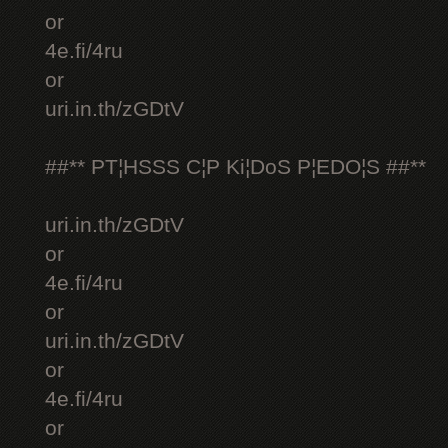
or
4e.fi/4ru
or
uri.in.th/zGDtV
##** PT¦HSSS C¦P Ki¦DoS P¦EDO¦S ##**
uri.in.th/zGDtV
or
4e.fi/4ru
or
uri.in.th/zGDtV
or
4e.fi/4ru
or