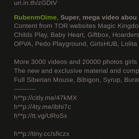
uri.in.th/zGDtV
RubenmOime
,
Super, mega video abou
Content from TOR websites Magic Kingdo
Childs Play, Baby Heart, Giftbox, Hoarders
OPVA, Pedo Playground, GirlsHUB, Lolita 
More 3000 videos and 20000 photos girls
The new and exclusive material and compl
Full Siberian Mouse, Bibigon, Syrup, Bura
----------
h**p://citly.me/47kMX
h**p://4ty.me/ibhi7c
h**p://tt.vg/URoSx
h**p://tiny.cc/sficzx