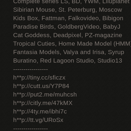
Complete series LS, BD, YWM, Liluplanet
Sibirian Mouse, St. Peterburg, Moscow
Kids Box, Fattman, Falkovideo, Bibigon
Paradise Birds, GoldbergVideo, BabyJ
Cat Goddess, Deadpixel, PZ-magazine
Tropical Cuties, Home Made Model (HMM
Fantasia Models, Valya and Irisa, Syrup
Buratino, Red Lagoon Studio, Studio13
-----------------
h**p://tiny.cc/sficzx
h**p://cutt.us/Y7P84
h**p://put2.me/muhcsh
h**p://citly.me/47kMX
h**p://4ty.me/ibhi7c
h**p://tt.vg/URoSx
-----------------