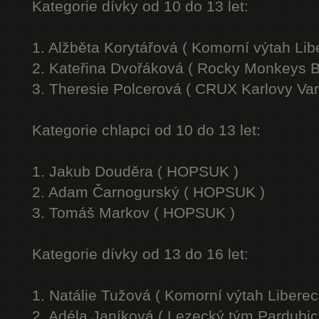
Kategorie dívky od 10 do 13 let:
1. Alžběta Korytářová ( Komorní výtah Lib
2. Kateřina Dvořáková ( Rocky Monkeys B
3. Theresie Polcerová ( CRUX Karlovy Var
Kategorie chlapci od 10 do 13 let:
1. Jakub Douděra ( HOPSUK )
2. Adam Čarnogurský ( HOPSUK )
3. Tomáš Markov ( HOPSUK )
Kategorie dívky od 13 do 16 let:
1. Natálie Tužová ( Komorní výtah Liberec
2. Adéla Janíková ( Lezecký tým Pardubic