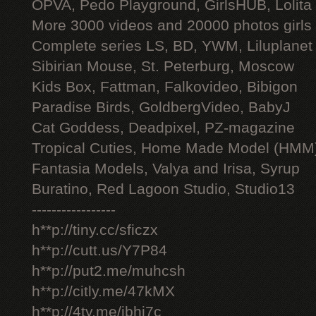
OPVA, Pedo Playground, GirlsHUB, Lolita 
More 3000 videos and 20000 photos girls
Complete series LS, BD, YWM, Liluplanet
Sibirian Mouse, St. Peterburg, Moscow
Kids Box, Fattman, Falkovideo, Bibigon
Paradise Birds, GoldbergVideo, BabyJ
Cat Goddess, Deadpixel, PZ-magazine
Tropical Cuties, Home Made Model (HMM
Fantasia Models, Valya and Irisa, Syrup
Buratino, Red Lagoon Studio, Studio13
-----------------
h**p://tiny.cc/sficzx
h**p://cutt.us/Y7P84
h**p://put2.me/muhcsh
h**p://citly.me/47kMX
h**p://4ty.me/ibhi7c