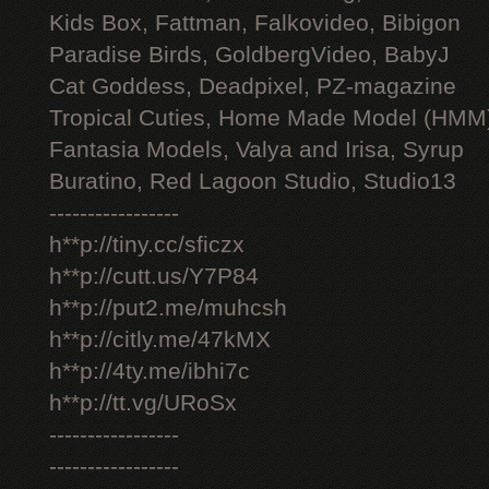
Kids Box, Fattman, Falkovideo, Bibigon
Paradise Birds, GoldbergVideo, BabyJ
Cat Goddess, Deadpixel, PZ-magazine
Tropical Cuties, Home Made Model (HMM
Fantasia Models, Valya and Irisa, Syrup
Buratino, Red Lagoon Studio, Studio13
-----------------
h**p://tiny.cc/sficzx
h**p://cutt.us/Y7P84
h**p://put2.me/muhcsh
h**p://citly.me/47kMX
h**p://4ty.me/ibhi7c
h**p://tt.vg/URoSx
-----------------
-----------------