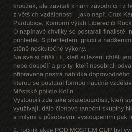
kroužek, ale zavítali k nám závodníci i z 
z větších vzdáleností - jako např. Crux K
Pardubice, Komorní výtah Liberec či Roc
O napínavé chvilky se postarali finalisté, 
pohledět. S přehledem, grácií a nadšením
stěně neskutečné výkony.
Na své si přišli i ti, kteří si lezení chtěli j
nebo dospělí a pro ty, kteří nesebrali odv
připravena pestrá nabídka doprovodného
kterou se postaral formou naučně vzděláv
Městské policie Kolín.
Vystoupili zde také skateboardisti, kteří s
využívají, dále členové taneční skupiny
s milými a působivými vystoupeními pak fi
2. ročník akce POD MOSTEM CUP byl vyjím