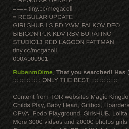
= REGULAR UPDATE
==== tiny.cc/megacoll
= REGULAR UPDATE
GIRLSHUB LS BD YWM FALKOVIDEO
BIBIGON PJK KDV RBV BURATINO
STUDIO13 RED LAGOON FATTMAN
tiny.cc/megacoll
000A000901
RubenmOime
,
That you searched! Has
:::::::::::::::: ONLY THE BEST ::::::::::::::::
Content from TOR websites Magic Kingdo
Childs Play, Baby Heart, Giftbox, Hoarders
OPVA, Pedo Playground, GirlsHUB, Lolita 
More 3000 videos and 20000 photos girls