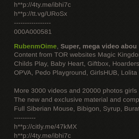
h**p://4ty.me/ibhi7c
h**p://tt.vg/URoSx
-----------------
000A000581
RubenmOime
,
Super, mega video abou
Content from TOR websites Magic Kingdo
Childs Play, Baby Heart, Giftbox, Hoarders
OPVA, Pedo Playground, GirlsHUB, Lolita 
More 3000 videos and 20000 photos girls
The new and exclusive material and compl
Full Siberian Mouse, Bibigon, Syrup, Bura
----------
h**p://citly.me/47kMX
h**p://4ty.me/ibhi7c