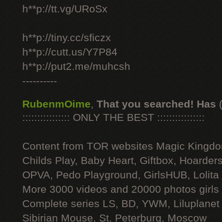
h**p://tt.vg/URoSx
h**p://tiny.cc/sficzx
h**p://cutt.us/Y7P84
h**p://put2.me/muhcsh
----------
RubenmOime
,
That you searched! Has
:::::::::::::::: ONLY THE BEST ::::::::::::::::
Content from TOR websites Magic Kingdo
Childs Play, Baby Heart, Giftbox, Hoarders
OPVA, Pedo Playground, GirlsHUB, Lolita 
More 3000 videos and 20000 photos girls
Complete series LS, BD, YWM, Liluplanet
Sibirian Mouse, St. Peterburg, Moscow