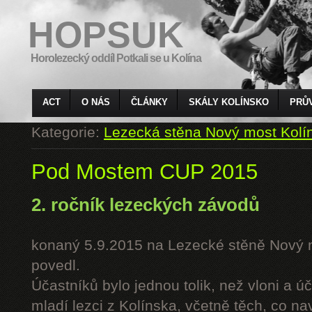
HOPSUK
Horolezecký oddíl Potkali se u Kolína
ACT
O NÁS
ČLÁNKY
SKÁLY KOLÍNSKO
PRŮ
Kategorie:
Lezecká stěna Nový most Kolí
Pod Mostem CUP 2015
2. ročník lezeckých závodů
konaný 5.9.2015 na Lezecké stěně Nový 
povedl.
Účastníků bylo jednou tolik, než vloni a úč
mladí lezci z Kolínska, včetně těch, co n