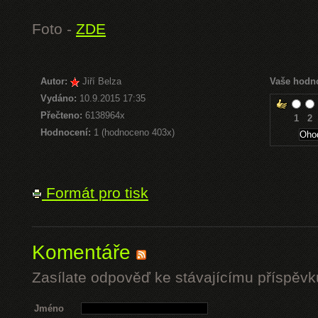
Foto -
ZDE
Autor:
Jiří Belza
Vaše hodn
Vydáno:
10.9.2015 17:35
Přečteno:
6138964x
1
2
Hodnocení:
1 (hodnoceno 403x)
Formát pro tisk
Komentáře
Zasílate odpověď ke stávajícímu příspěvk
Jméno