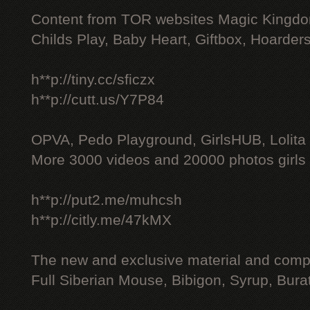
Content from TOR websites Magic Kingdo
Childs Play, Baby Heart, Giftbox, Hoarders
h**p://tiny.cc/sficzx
h**p://cutt.us/Y7P84
OPVA, Pedo Playground, GirlsHUB, Lolita 
More 3000 videos and 20000 photos girls
h**p://put2.me/muhcsh
h**p://citly.me/47kMX
The new and exclusive material and compl
Full Siberian Mouse, Bibigon, Syrup, Bura