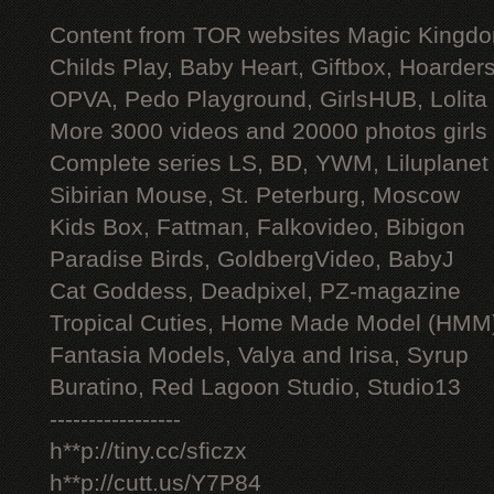
Content from TOR websites Magic Kingdo
Childs Play, Baby Heart, Giftbox, Hoarders
OPVA, Pedo Playground, GirlsHUB, Lolita 
More 3000 videos and 20000 photos girls
Complete series LS, BD, YWM, Liluplanet
Sibirian Mouse, St. Peterburg, Moscow
Kids Box, Fattman, Falkovideo, Bibigon
Paradise Birds, GoldbergVideo, BabyJ
Cat Goddess, Deadpixel, PZ-magazine
Tropical Cuties, Home Made Model (HMM
Fantasia Models, Valya and Irisa, Syrup
Buratino, Red Lagoon Studio, Studio13
-----------------
h**p://tiny.cc/sficzx
h**p://cutt.us/Y7P84