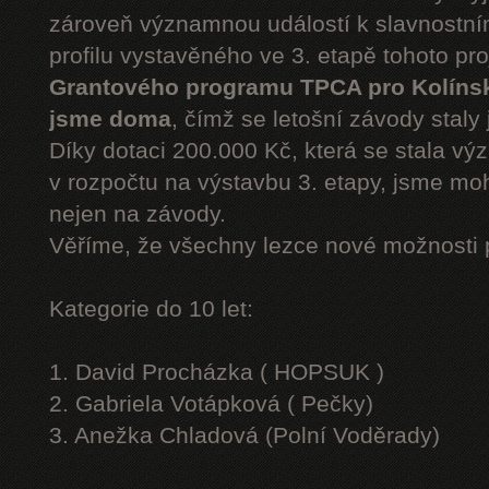
zároveň významnou událostí k slavnostn
profilu vystavěného ve 3. etapě tohoto pr
Grantového programu TPCA pro Kolíns
jsme doma
, čímž se letošní závody staly 
Díky dotaci 200.000 Kč, která se stala v
v rozpočtu na výstavbu 3. etapy, jsme moh
nejen na závody.
Věříme, že všechny lezce nové možnosti 
Kategorie do 10 let:
1. David Procházka ( HOPSUK )
2. Gabriela Votápková ( Pečky)
3. Anežka Chladová (Polní Voděrady)