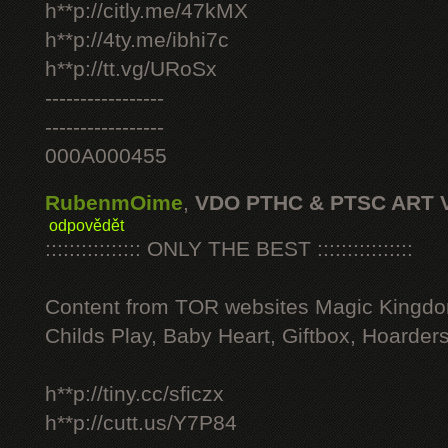
h**p://citly.me/47kMX
h**p://4ty.me/ibhi7c
h**p://tt.vg/URoSx
-----------------
-----------------
000A000455
RubenmOime
,
VDO PTHC & PTSC ART 
odpovědět
:::::::::::::::: ONLY THE BEST ::::::::::::::::
Content from TOR websites Magic Kingdo
Childs Play, Baby Heart, Giftbox, Hoarders
h**p://tiny.cc/sficzx
h**p://cutt.us/Y7P84