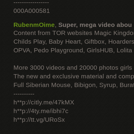
-----------------
000A000581
RubenmOime
,
Super, mega video abou
Content from TOR websites Magic Kingdo
Childs Play, Baby Heart, Giftbox, Hoarders
OPVA, Pedo Playground, GirlsHUB, Lolita 
More 3000 videos and 20000 photos girls
The new and exclusive material and compl
Full Siberian Mouse, Bibigon, Syrup, Bura
----------
h**p://citly.me/47kMX
h**p://4ty.me/ibhi7c
h**p://tt.vg/URoSx