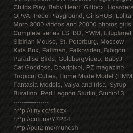
Childs Play, Baby Heart, Giftbox, Hoarders
OPVA, Pedo Playground, GirlsHUB, Lolita 
More 3000 videos and 20000 photos girls
Complete series LS, BD, YWM, Liluplanet
Sibirian Mouse, St. Peterburg, Moscow
Kids Box, Fattman, Falkovideo, Bibigon
Paradise Birds, GoldbergVideo, BabyJ
Cat Goddess, Deadpixel, PZ-magazine
Tropical Cuties, Home Made Model (HMM
Fantasia Models, Valya and Irisa, Syrup
Buratino, Red Lagoon Studio, Studio13
-----------------
h**p://tiny.cc/sficzx
h**p://cutt.us/Y7P84
h**p://put2.me/muhcsh