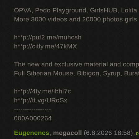
OPVA, Pedo Playground, GirlsHUB, Lolita 
More 3000 videos and 20000 photos girls
h**p://put2.me/muhcsh
h**p://citly.me/47kMX
The new and exclusive material and compl
Full Siberian Mouse, Bibigon, Syrup, Bura
h**p://4ty.me/ibhi7c
h**p://tt.vg/URoSx
-----------------
000A000264
Eugenenes
,
megacoll
(6.8.2026 18:58)
o