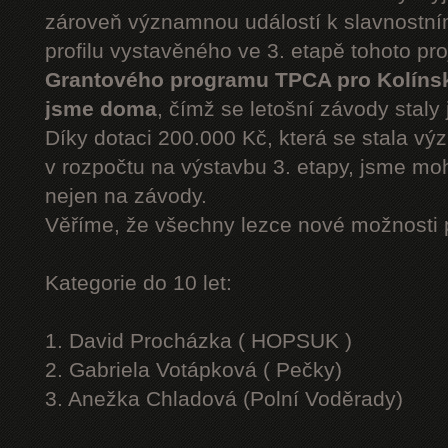
zároveň významnou událostí k slavnostn
profilu vystavěného ve 3. etapě tohoto pr
Grantového programu TPCA pro Kolíns
jsme doma
, čímž se letošní závody staly 
Díky dotaci 200.000 Kč, která se stala v
v rozpočtu na výstavbu 3. etapy, jsme moh
nejen na závody.
Věříme, že všechny lezce nové možnosti 
Kategorie do 10 let:
1. David Procházka ( HOPSUK )
2. Gabriela Votápková ( Pečky)
3. Anežka Chladová (Polní Voděrady)