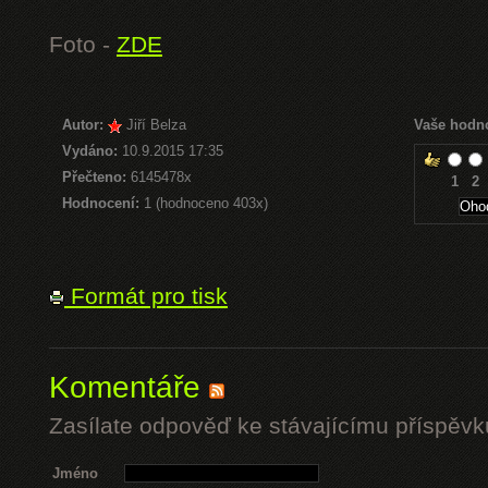
Foto -
ZDE
Autor:
Jiří Belza
Vaše hodn
Vydáno:
10.9.2015 17:35
Přečteno:
6145478x
1
2
Hodnocení:
1 (hodnoceno 403x)
Formát pro tisk
Komentáře
Zasílate odpověď ke stávajícímu příspěvk
Jméno