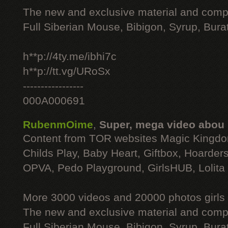
The new and exclusive material and compl
Full Siberian Mouse, Bibigon, Syrup, Bura
h**p://4ty.me/ibhi7c
h**p://tt.vg/URoSx
-----------------
000A000691
RubenmOime
,
Super, mega video abou
Content from TOR websites Magic Kingdo
Childs Play, Baby Heart, Giftbox, Hoarders
OPVA, Pedo Playground, GirlsHUB, Lolita 
More 3000 videos and 20000 photos girls
The new and exclusive material and compl
Full Siberian Mouse, Bibigon, Syrup, Bura