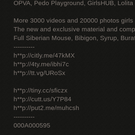
OPVA, Pedo Playground, GirlsHUB, Lolita 
More 3000 videos and 20000 photos girls
The new and exclusive material and compl
Full Siberian Mouse, Bibigon, Syrup, Bura
----------
h**p://citly.me/47kMX
h**p://4ty.me/ibhi7c
h**p://tt.vg/URoSx
h**p://tiny.cc/sficzx
h**p://cutt.us/Y7P84
h**p://put2.me/muhcsh
----------
000A000595