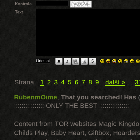
Kontrola
Text
Strana:
1
2
3
4
5
6
7
8
9
další »
...
3
RubenmOime
,
That you searched! Has
:::::::::::::::: ONLY THE BEST ::::::::::::::::
Content from TOR websites Magic Kingdo
Childs Play, Baby Heart, Giftbox, Hoarders