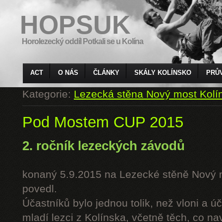
HOPSUK
Horolezecký oddíl Potkali se u Kolína
ACT
O NÁS
ČLÁNKY
SKÁLY KOLÍNSKO
PRŮ
Kategorie:
Lezecká stěna Nový most Kolí
Pod Mostem CUP 2015
2. ročník lezeckých závodů
konaný 5.9.2015 na Lezecké stěně Nový 
povedl.
Účastníků bylo jednou tolik, než vloni a úč
mladí lezci z Kolínska, včetně těch, co n