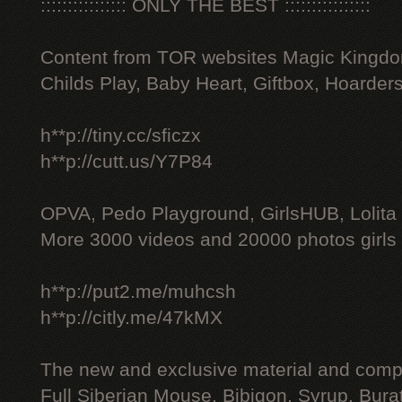
:::::::::::::::: ONLY THE BEST ::::::::::::::::
Content from TOR websites Magic Kingdo
Childs Play, Baby Heart, Giftbox, Hoarders
h**p://tiny.cc/sficzx
h**p://cutt.us/Y7P84
OPVA, Pedo Playground, GirlsHUB, Lolita 
More 3000 videos and 20000 photos girls
h**p://put2.me/muhcsh
h**p://citly.me/47kMX
The new and exclusive material and compl
Full Siberian Mouse, Bibigon, Syrup, Bura