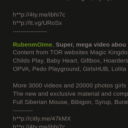
h**p://4ty.me/ibhi7c
h**p://tt.vg/URoSx
-----------------
RubenmOime
,
Super, mega video abou
Content from TOR websites Magic Kingdo
Childs Play, Baby Heart, Giftbox, Hoarders
OPVA, Pedo Playground, GirlsHUB, Lolita 
More 3000 videos and 20000 photos girls
The new and exclusive material and compl
Full Siberian Mouse, Bibigon, Syrup, Bura
----------
h**p://citly.me/47kMX
h**p://4ty.me/ibhi7c