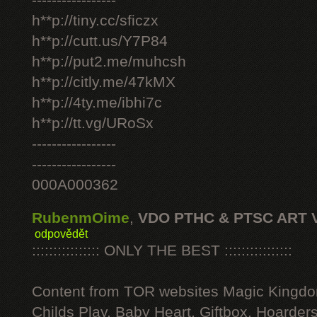
-----------------
h**p://tiny.cc/sficzx
h**p://cutt.us/Y7P84
h**p://put2.me/muhcsh
h**p://citly.me/47kMX
h**p://4ty.me/ibhi7c
h**p://tt.vg/URoSx
-----------------
-----------------
000A000362
RubenmOime
,
VDO PTHC & PTSC ART 
odpovědět
:::::::::::::::: ONLY THE BEST ::::::::::::::::
Content from TOR websites Magic Kingdo
Childs Play, Baby Heart, Giftbox, Hoarders