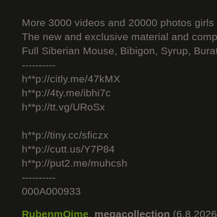
More 3000 videos and 20000 photos girls
The new and exclusive material and compl
Full Siberian Mouse, Bibigon, Syrup, Bura
----------
h**p://citly.me/47kMX
h**p://4ty.me/ibhi7c
h**p://tt.vg/URoSx
h**p://tiny.cc/sficzx
h**p://cutt.us/Y7P84
h**p://put2.me/muhcsh
----------
000A000933
RubenmOime
,
megacollection
(6.8.2026