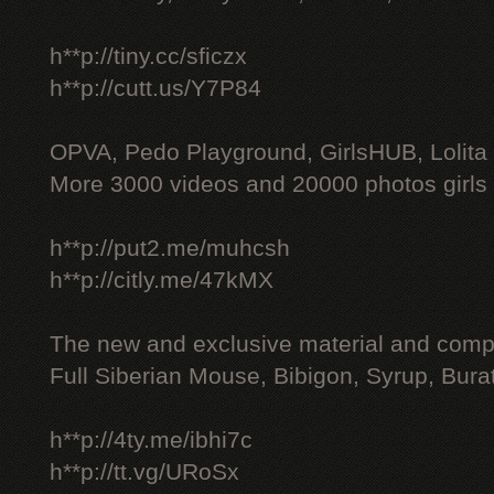
h**p://tiny.cc/sficzx
h**p://cutt.us/Y7P84
OPVA, Pedo Playground, GirlsHUB, Lolita 
More 3000 videos and 20000 photos girls
h**p://put2.me/muhcsh
h**p://citly.me/47kMX
The new and exclusive material and compl
Full Siberian Mouse, Bibigon, Syrup, Bura
h**p://4ty.me/ibhi7c
h**p://tt.vg/URoSx