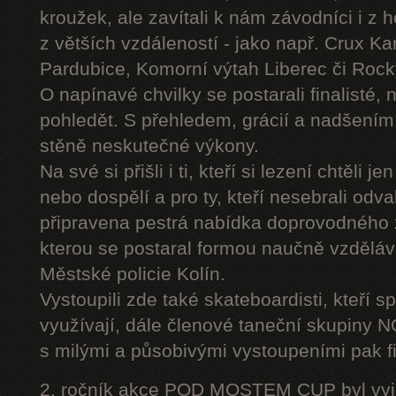
kroužek, ale zavítali k nám závodníci i z 
z větších vzdáleností - jako např. Crux K
Pardubice, Komorní výtah Liberec či Roc
O napínavé chvilky se postarali finalisté, 
pohledět. S přehledem, grácií a nadšením
stěně neskutečné výkony.
Na své si přišli i ti, kteří si lezení chtěli j
nebo dospělí a pro ty, kteří nesebrali odv
připravena pestrá nabídka doprovodného
kterou se postaral formou naučně vzděláv
Městské policie Kolín.
Vystoupili zde také skateboardisti, kteří s
využívají, dále členové taneční skupiny
s milými a působivými vystoupeními pak fi
2. ročník akce POD MOSTEM CUP byl vyjím