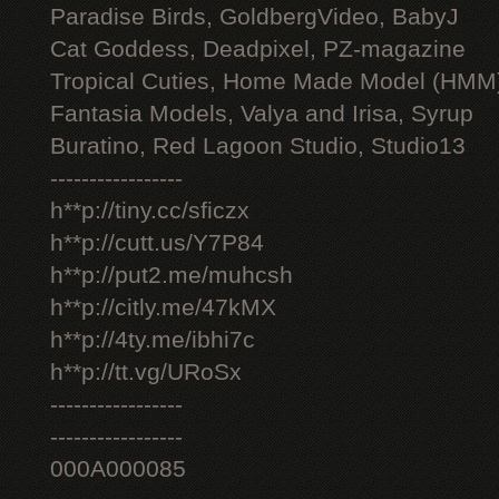
Paradise Birds, GoldbergVideo, BabyJ
Cat Goddess, Deadpixel, PZ-magazine
Tropical Cuties, Home Made Model (HMM
Fantasia Models, Valya and Irisa, Syrup
Buratino, Red Lagoon Studio, Studio13
-----------------
h**p://tiny.cc/sficzx
h**p://cutt.us/Y7P84
h**p://put2.me/muhcsh
h**p://citly.me/47kMX
h**p://4ty.me/ibhi7c
h**p://tt.vg/URoSx
-----------------
-----------------
000A000085