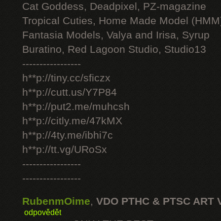
Cat Goddess, Deadpixel, PZ-magazine
Tropical Cuties, Home Made Model (HMM
Fantasia Models, Valya and Irisa, Syrup
Buratino, Red Lagoon Studio, Studio13
-----------------
h**p://tiny.cc/sficzx
h**p://cutt.us/Y7P84
h**p://put2.me/muhcsh
h**p://citly.me/47kMX
h**p://4ty.me/ibhi7c
h**p://tt.vg/URoSx
-----------------
-----------------
RubenmOime
,
VDO PTHC & PTSC ART 
odpovědět