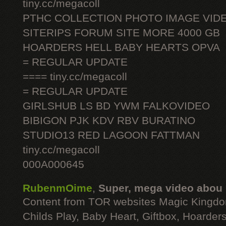
tiny.cc/megacoll
PTHC COLLECTION PHOTO IMAGE VID
SITERIPS FORUM SITE MORE 4000 GB
HOARDERS HELL BABY HEARTS OPVA
= REGULAR UPDATE
==== tiny.cc/megacoll
= REGULAR UPDATE
GIRLSHUB LS BD YWM FALKOVIDEO
BIBIGON PJK KDV RBV BURATINO
STUDIO13 RED LAGOON FATTMAN
tiny.cc/megacoll
000A000645
RubenmOime
,
Super, mega video abou
Content from TOR websites Magic Kingdo
Childs Play, Baby Heart, Giftbox, Hoarders