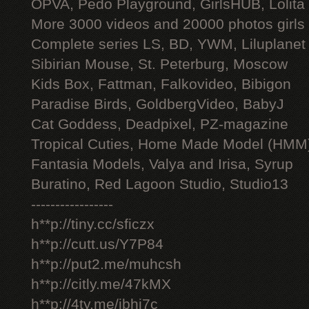
OPVA, Pedo Playground, GirlsHUB, Lolita 
More 3000 videos and 20000 photos girls
Complete series LS, BD, YWM, Liluplanet
Sibirian Mouse, St. Peterburg, Moscow
Kids Box, Fattman, Falkovideo, Bibigon
Paradise Birds, GoldbergVideo, BabyJ
Cat Goddess, Deadpixel, PZ-magazine
Tropical Cuties, Home Made Model (HMM
Fantasia Models, Valya and Irisa, Syrup
Buratino, Red Lagoon Studio, Studio13
-----------------
h**p://tiny.cc/sficzx
h**p://cutt.us/Y7P84
h**p://put2.me/muhcsh
h**p://citly.me/47kMX
h**p://4ty.me/ibhi7c