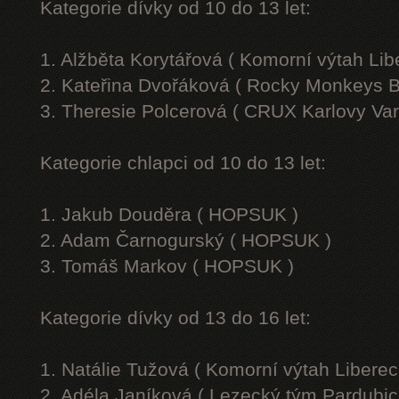
Kategorie dívky od 10 do 13 let:
1. Alžběta Korytářová ( Komorní výtah Lib
2. Kateřina Dvořáková ( Rocky Monkeys B
3. Theresie Polcerová ( CRUX Karlovy Var
Kategorie chlapci od 10 do 13 let:
1. Jakub Douděra ( HOPSUK )
2. Adam Čarnogurský ( HOPSUK )
3. Tomáš Markov ( HOPSUK )
Kategorie dívky od 13 do 16 let:
1. Natálie Tužová ( Komorní výtah Liberec
2. Adéla Janíková ( Lezecký tým Pardubic