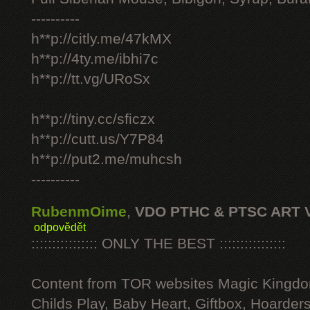
----------
h**p://citly.me/47kMX
h**p://4ty.me/ibhi7c
h**p://tt.vg/URoSx
h**p://tiny.cc/sficzx
h**p://cutt.us/Y7P84
h**p://put2.me/muhcsh
----------
RubenmOime
,
VDO PTHC & PTSC ART 
odpovědět
:::::::::::::::: ONLY THE BEST ::::::::::::::::
Content from TOR websites Magic Kingdo
Childs Play, Baby Heart, Giftbox, Hoarders