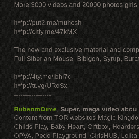
More 3000 videos and 20000 photos girls
h**p://put2.me/muhcsh
h**p://citly.me/47kMX
The new and exclusive material and compl
Full Siberian Mouse, Bibigon, Syrup, Bura
h**p://4ty.me/ibhi7c
h**p://tt.vg/URoSx
-----------------
RubenmOime
,
Super, mega video abou
Content from TOR websites Magic Kingdo
Childs Play, Baby Heart, Giftbox, Hoarders
OPVA, Pedo Playground, GirlsHUB, Lolita 