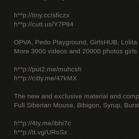
h**p://tiny.cc/sficzx
h**p://cutt.us/Y7P84
OPVA, Pedo Playground, GirlsHUB, Lolita 
More 3000 videos and 20000 photos girls
h**p://put2.me/muhcsh
h**p://citly.me/47kMX
The new and exclusive material and compl
Full Siberian Mouse, Bibigon, Syrup, Bura
h**p://4ty.me/ibhi7c
h**p://tt.vg/URoSx