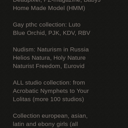
Home Made Model (HMM)
Gay рthс collection: Luto
Blue Orchid, PJK, KDV, RBV
Nudism: Naturism in Russia
Helios Natura, Holy Nature
Naturist Freedom, Eurovid
ALL studio collection: from
Acrobatic Nymрhеts to Your
Lоlitаs (more 100 studios)
Collection european, asian,
latin and ebony girls (all