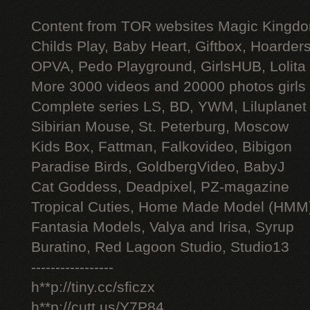
Content from TOR websites Magic Kingdo
Childs Play, Baby Heart, Giftbox, Hoarders
OPVA, Pedo Playground, GirlsHUB, Lolita 
More 3000 videos and 20000 photos girls
Complete series LS, BD, YWM, Liluplanet
Sibirian Mouse, St. Peterburg, Moscow
Kids Box, Fattman, Falkovideo, Bibigon
Paradise Birds, GoldbergVideo, BabyJ
Cat Goddess, Deadpixel, PZ-magazine
Tropical Cuties, Home Made Model (HMM
Fantasia Models, Valya and Irisa, Syrup
Buratino, Red Lagoon Studio, Studio13
-----------------
h**p://tiny.cc/sficzx
h**p://cutt.us/Y7P84