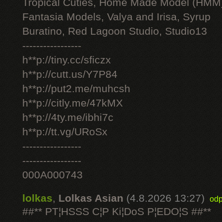
Tropical Cuties, Home Made Model (HMM
Fantasia Models, Valya and Irisa, Syrup
Buratino, Red Lagoon Studio, Studio13
-----------------
h**p://tiny.cc/sficzx
h**p://cutt.us/Y7P84
h**p://put2.me/muhcsh
h**p://citly.me/47kMX
h**p://4ty.me/ibhi7c
h**p://tt.vg/URoSx
-----------------
-----------------
000A000743
lolkas
,
Lolkas Asian
(4.8.2026 13:27)
odp
##** PT¦HSSS C¦P Ki¦DoS P¦EDO¦S ##**