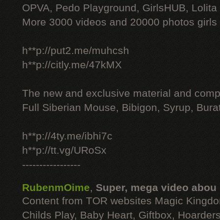
OPVA, Pedo Playground, GirlsHUB, Lolita 
More 3000 videos and 20000 photos girls
h**p://put2.me/muhcsh
h**p://citly.me/47kMX
The new and exclusive material and compl
Full Siberian Mouse, Bibigon, Syrup, Bura
h**p://4ty.me/ibhi7c
h**p://tt.vg/URoSx
-----------------
RubenmOime
,
Super, mega video abou
Content from TOR websites Magic Kingdo
Childs Play, Baby Heart, Giftbox, Hoarders