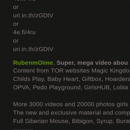
or
uri.in.th/zGDtV
or
4e.fi/4ru
or
uri.in.th/zGDtV
RubenmOime
,
Super, mega video abou
Content from TOR websites Magic Kingdo
Childs Play, Baby Heart, Giftbox, Hoarders
OPVA, Pedo Playground, GirlsHUB, Lolita 
More 3000 videos and 20000 photos girls
The new and exclusive material and compl
Full Siberian Mouse, Bibigon, Syrup, Bura
----------