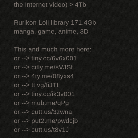
the Internet video) > 4Tb
Rurikon Lоli library 171.4Gb
manga, game, anime, 3D
This and much more here:
or --> tiny.cc/6v6x001
or --> citly.me/sVJSf
or --> 4ty.me/08yxs4
or --> tt.vg/fiJTt
or --> tiny.cc/ik3v001
or --> mub.me/qPg
or --> cutt.us/3zwna
or --> put2.me/pwdcjb
or --> cutt.us/t8v1J