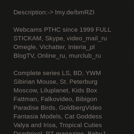
Description:-> lmy.de/bmRZI
Webcams РТНС since 1999 FULL
STICKAM, Skype, video_mail_ru
Omegle, Vichatter, Interia_pl
BlogTV, Online_ru, murclub_ru
Complete series LS, BD, YWM
Sibirian Mouse, St. Peterburg
Moscow, Liluplanet, Kids Box
Fattman, Falkovideo, Bibigon
Paradise Birds, GoldbergVideo
Fantasia Models, Cat Goddess
Valya and Irisa, Tropical Cuties
Deadpixel, PZ-magazine, BabyJ