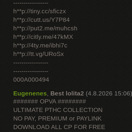
-----------------
h**p://tiny.cc/sficzx
h**p://cutt.us/Y7P84
h**p://put2.me/muhcsh
h**p://citly.me/47kMX
h**p://4ty.me/ibhi7c
h**p://tt.vg/URoSx
-----------------
-----------------
000A000494
Eugenenes
,
Best lolita2
(4.8.2026 15:06
####### OPVA ########
ULTIMATE РТНС COLLECTION
NO PAY, PREMIUM or PAYLINK
DOWNLOAD ALL СР FOR FREE