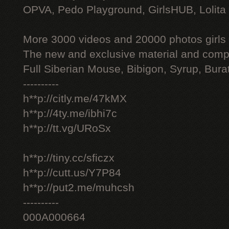
OPVA, Pedo Playground, GirlsHUB, Lolita 
More 3000 videos and 20000 photos girls
The new and exclusive material and compl
Full Siberian Mouse, Bibigon, Syrup, Bura
----------
h**p://citly.me/47kMX
h**p://4ty.me/ibhi7c
h**p://tt.vg/URoSx
h**p://tiny.cc/sficzx
h**p://cutt.us/Y7P84
h**p://put2.me/muhcsh
----------
000A000664