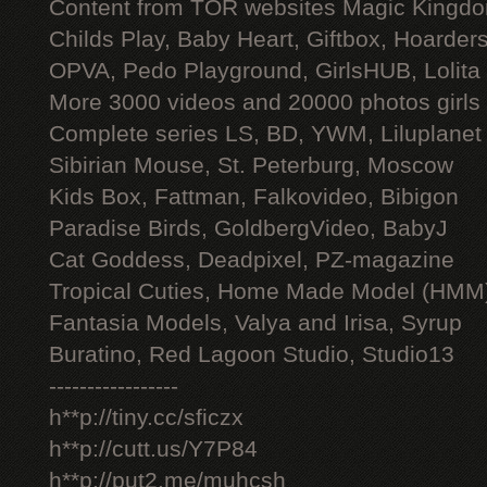
Content from TOR websites Magic Kingdo
Childs Play, Baby Heart, Giftbox, Hoarders
OPVA, Pedo Playground, GirlsHUB, Lolita 
More 3000 videos and 20000 photos girls
Complete series LS, BD, YWM, Liluplanet
Sibirian Mouse, St. Peterburg, Moscow
Kids Box, Fattman, Falkovideo, Bibigon
Paradise Birds, GoldbergVideo, BabyJ
Cat Goddess, Deadpixel, PZ-magazine
Tropical Cuties, Home Made Model (HMM
Fantasia Models, Valya and Irisa, Syrup
Buratino, Red Lagoon Studio, Studio13
-----------------
h**p://tiny.cc/sficzx
h**p://cutt.us/Y7P84
h**p://put2.me/muhcsh