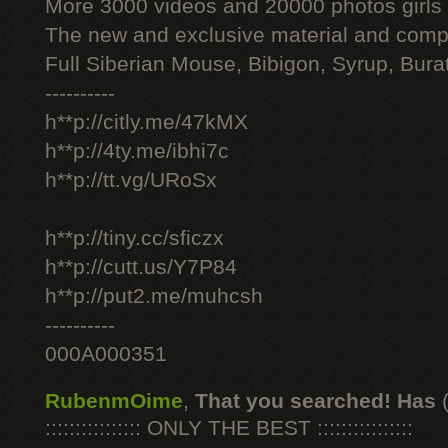
More 3000 videos and 20000 photos girls
The new and exclusive material and compl
Full Siberian Mouse, Bibigon, Syrup, Bura
----------
h**p://citly.me/47kMX
h**p://4ty.me/ibhi7c
h**p://tt.vg/URoSx
h**p://tiny.cc/sficzx
h**p://cutt.us/Y7P84
h**p://put2.me/muhcsh
----------
000A000351
RubenmOime
,
That you searched! Has
:::::::::::::::: ONLY THE BEST ::::::::::::::::