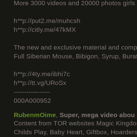
More 3000 videos and 20000 photos girls
h**p://put2.me/muhcsh
h**p://citly.me/47kMX
The new and exclusive material and compl
Full Siberian Mouse, Bibigon, Syrup, Bura
h**p://4ty.me/ibhi7c
h**p://tt.vg/URoSx
-----------------
000A000952
RubenmOime
,
Super, mega video abou
Content from TOR websites Magic Kingdo
Childs Play, Baby Heart, Giftbox, Hoarders