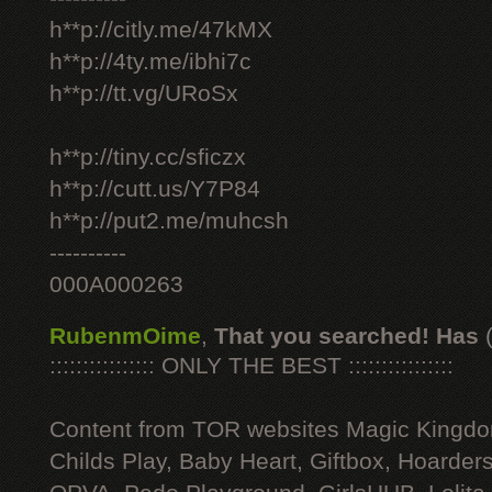
h**p://citly.me/47kMX
h**p://4ty.me/ibhi7c
h**p://tt.vg/URoSx
h**p://tiny.cc/sficzx
h**p://cutt.us/Y7P84
h**p://put2.me/muhcsh
----------
000A000263
RubenmOime
,
That you searched! Has
:::::::::::::::: ONLY THE BEST ::::::::::::::::
Content from TOR websites Magic Kingdo
Childs Play, Baby Heart, Giftbox, Hoarders