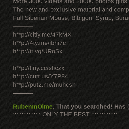
More 3000 videos and 20000 photos girls
The new and exclusive material and compl
Full Siberian Mouse, Bibigon, Syrup, Bura
----------
h**p://citly.me/47kMX
h**p://4ty.me/ibhi7c
h**p://tt.vg/URoSx
h**p://tiny.cc/sficzx
h**p://cutt.us/Y7P84
h**p://put2.me/muhcsh
----------
RubenmOime
,
That you searched! Has
:::::::::::::::: ONLY THE BEST ::::::::::::::::