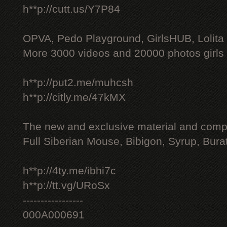
h**p://cutt.us/Y7P84
OPVA, Pedo Playground, GirlsHUB, Lolita 
More 3000 videos and 20000 photos girls
h**p://put2.me/muhcsh
h**p://citly.me/47kMX
The new and exclusive material and compl
Full Siberian Mouse, Bibigon, Syrup, Bura
h**p://4ty.me/ibhi7c
h**p://tt.vg/URoSx
-----------------
000A000691