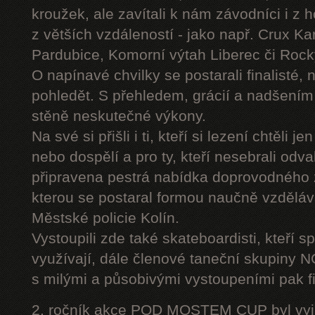
kroužek, ale zavítali k nám závodníci i z 
z větších vzdáleností - jako např. Crux K
Pardubice, Komorní výtah Liberec či Roc
O napínavé chvilky se postarali finalisté, 
pohledět. S přehledem, grácií a nadšením
stěně neskutečné výkony.
Na své si přišli i ti, kteří si lezení chtěli j
nebo dospělí a pro ty, kteří nesebrali odv
připravena pestrá nabídka doprovodného
kterou se postaral formou naučně vzděláv
Městské policie Kolín.
Vystoupili zde také skateboardisti, kteří s
využívají, dále členové taneční skupiny
s milými a působivými vystoupeními pak fi
2. ročník akce POD MOSTEM CUP byl vyjím