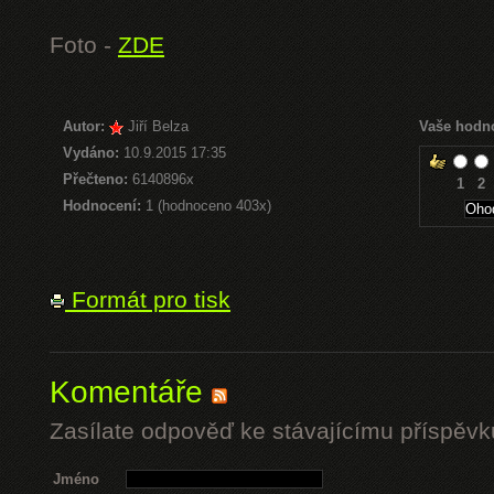
Foto -
ZDE
Autor:
Jiří Belza
Vaše hodn
Vydáno:
10.9.2015 17:35
Přečteno:
6140896x
1
2
Hodnocení:
1 (hodnoceno 403x)
Formát pro tisk
Komentáře
Zasílate odpověď ke stávajícímu příspěvk
Jméno