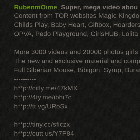
RubenmOime
,
Super, mega video abou
Content from TOR websites Magic Kingdo
Childs Play, Baby Heart, Giftbox, Hoarders
OPVA, Pedo Playground, GirlsHUB, Lolita 
More 3000 videos and 20000 photos girls
The new and exclusive material and compl
Full Siberian Mouse, Bibigon, Syrup, Bura
----------
h**p://citly.me/47kMX
h**p://4ty.me/ibhi7c
h**p://tt.vg/URoSx
h**p://tiny.cc/sficzx
h**p://cutt.us/Y7P84