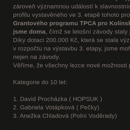
zároveň významnou událostí k slavnostn
profilu vystavěného ve 3. etapě tohoto pr
Grantového programu TPCA pro Kolíns
jsme doma
, čímž se letošní závody staly 
Díky dotaci 200.000 Kč, která se stala v
v rozpočtu na výstavbu 3. etapy, jsme moh
nejen na závody.
Věříme, že všechny lezce nové možnosti 
Kategorie do 10 let:
1. David Procházka ( HOPSUK )
2. Gabriela Votápková ( Pečky)
3. Anežka Chladová (Polní Voděrady)