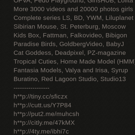
OPVA, Pedo Playground, GirlsHUB, Lolita 
More 3000 videos and 20000 photos girls
Complete series LS, BD, YWM, Liluplanet
Sibirian Mouse, St. Peterburg, Moscow
Kids Box, Fattman, Falkovideo, Bibigon
Paradise Birds, GoldbergVideo, BabyJ
Cat Goddess, Deadpixel, PZ-magazine
Tropical Cuties, Home Made Model (HMM
Fantasia Models, Valya and Irisa, Syrup
Buratino, Red Lagoon Studio, Studio13
-----------------
h**p://tiny.cc/sficzx
h**p://cutt.us/Y7P84
h**p://put2.me/muhcsh
h**p://citly.me/47kMX
h**p://4ty.me/ibhi7c