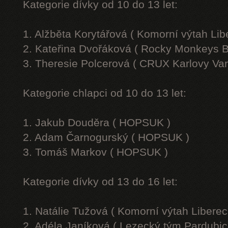
Kategorie dívky od 10 do 13 let:
1. Alžběta Korytářová ( Komorní výtah Lib
2. Kateřina Dvořáková ( Rocky Monkeys B
3. Theresie Polcerová ( CRUX Karlovy Var
Kategorie chlapci od 10 do 13 let:
1. Jakub Douděra ( HOPSUK )
2. Adam Čarnogurský ( HOPSUK )
3. Tomáš Markov ( HOPSUK )
Kategorie dívky od 13 do 16 let:
1. Natálie Tužová ( Komorní výtah Liberec
2. Adéla Janíková ( Lezecký tým Pardubic