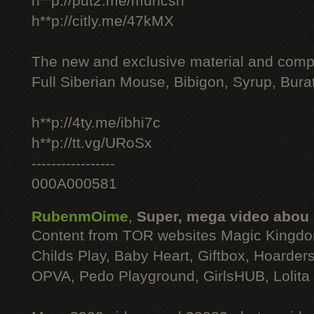
h**p://put2.me/muhcsh
h**p://citly.me/47kMX
The new and exclusive material and compl
Full Siberian Mouse, Bibigon, Syrup, Bura
h**p://4ty.me/ibhi7c
h**p://tt.vg/URoSx
-----------------
000A000581
RubenmOime
,
Super, mega video abou
Content from TOR websites Magic Kingdo
Childs Play, Baby Heart, Giftbox, Hoarders
OPVA, Pedo Playground, GirlsHUB, Lolita 