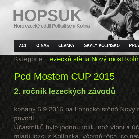
HOPSUK
Horolezecký oddíl Potkali se u Kolína
ACT
O NÁS
ČLÁNKY
SKÁLY KOLÍNSKO
PRŮ
Kategorie:
Lezecká stěna Nový most Kolí
Pod Mostem CUP 2015
2. ročník lezeckých závodů
konaný 5.9.2015 na Lezecké stěně Nový 
povedl.
Účastníků bylo jednou tolik, než vloni a úč
mladí lezci z Kolínska, včetně těch, co n