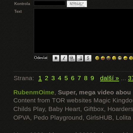
Kontrola
Text
Strana:
1
2
3
4
5
6
7
8
9
další »
...
3
RubenmOime
,
Super, mega video abou
Content from TOR websites Magic Kingdo
Childs Play, Baby Heart, Giftbox, Hoarders
OPVA, Pedo Playground, GirlsHUB, Lolita 