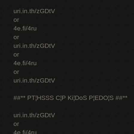
uri.in.th/zGDtV
or
4e.fi/4ru
or
uri.in.th/zGDtV
or
4e.fi/4ru
or
uri.in.th/zGDtV
##** PT¦HSSS C¦P Ki¦DoS P¦EDO¦S ##**
uri.in.th/zGDtV
or
4e.fi/4ru