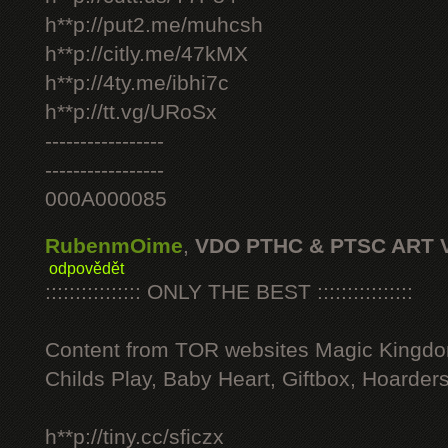
h**p://put2.me/muhcsh
h**p://citly.me/47kMX
h**p://4ty.me/ibhi7c
h**p://tt.vg/URoSx
-----------------
-----------------
000A000085
RubenmOime
,
VDO PTHC & PTSC ART 
odpovědět
:::::::::::::::: ONLY THE BEST ::::::::::::::::
Content from TOR websites Magic Kingdo
Childs Play, Baby Heart, Giftbox, Hoarders
h**p://tiny.cc/sficzx