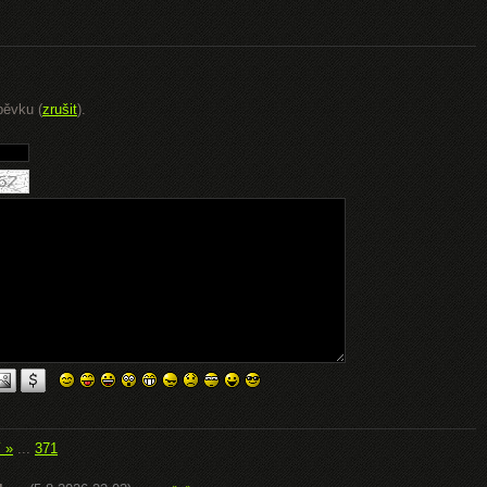
pěvku (
zrušit
).
í »
...
371