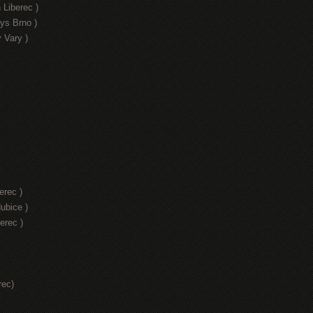
 Liberec )
ys Brno )
 Vary )
erec )
ubice )
erec )
rec)