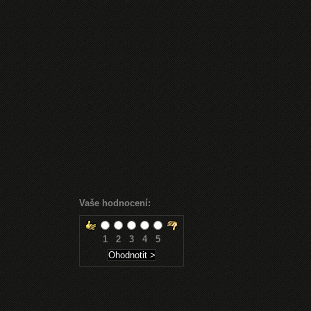
Vaše hodnocení:
1
2
3
4
5