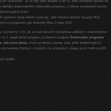
htěli jen vyzkoušet - ať už děti nebo dospělí a pro ty, kteří nesebrali odvahu se
trá nabídka doprovodného zábavného programu, o kterou se postaral formou
stské policie Kolín.
eří sportovní areál taktéž využívají, dále členové taneční skupiny NGS
ými vystoupeními pak finalistky Miss Polabí 2015.
vyjímečný i tím, že se stal zároveň významnou událostí k slavnostnímu
 ve 3. etapě tohoto projektu za finanční podpory
Grantového programu
m, kde jsme doma
, čímž se letošní závody staly ještě atraktivnějšími.
a významnou částkou v rozpočtu na výstavbu 3. etapy, jsme mohli rozšířit
sti potěší.