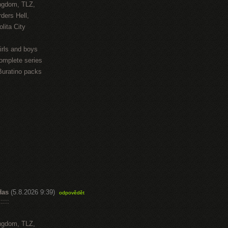
ngdom, TLZ,
ders Hell,
lita City
irls and boys
omplete series
Buratino packs
Has
(5.8.2026 9:39)
odpovědět
::::
ngdom, TLZ,