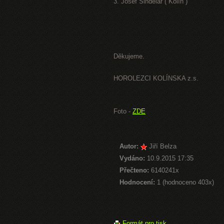
3. Josef Šindelář ( Kolín )
Děkujeme.
HOROLEZCI KOLÍNSKA z.s.
Foto -
ZDE
Autor:
Jiří Belza
Vydáno:
10.9.2015 17:35
Přečteno:
6140241x
Hodnocení:
1 (hodnoceno 403x)
Formát pro tisk