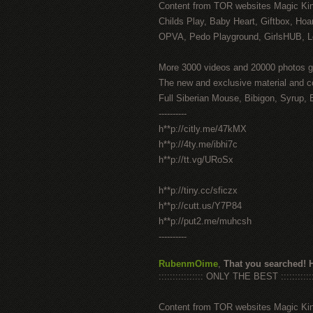
Content from TOR websites Magic Ki
Childs Play, Baby Heart, Giftbox, Hoar
OPVA, Pedo Playground, GirlsHUB, Lo
More 3000 videos and 20000 photos g
The new and exclusive material and c
Full Siberian Mouse, Bibigon, Syrup, 
----------
h**p://citly.me/47kMX
h**p://4ty.me/ibhi7c
h**p://tt.vg/URoSx
h**p://tiny.cc/sficzx
h**p://cutt.us/Y7P84
h**p://put2.me/muhcsh
----------
RubenmOime
,
That you searched! 
:::::::::::::::: ONLY THE BEST ::::::::::::
Content from TOR websites Magic Ki