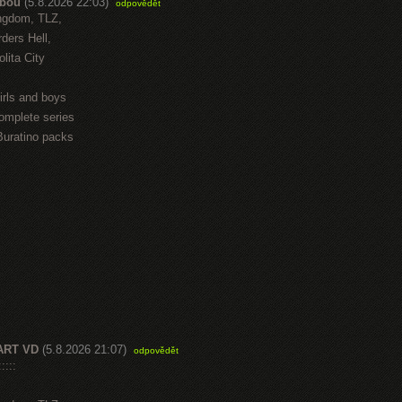
abou
(5.8.2026 22:03)
odpovědět
ngdom, TLZ,
ders Hell,
lita City
irls and boys
omplete series
Buratino packs
ART VD
(5.8.2026 21:07)
odpovědět
::::