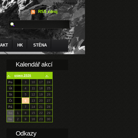
RSS zdroj
AKT
HK
STĚNA
Kalendář akcí
«
srpen 2026
»
Po
3
10
17
24
Út
4
11
18
25
St
5
12
19
26
Čt
6
13
20
27
Pá
7
14
21
28
So
1
8
15
22
29
Ne
2
9
16
23
30
Odkazy