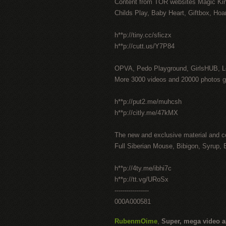
Content from TOR websites Magic Ki
Childs Play, Baby Heart, Giftbox, Hoar
h**p://tiny.cc/sficzx
h**p://cutt.us/Y7P84
OPVA, Pedo Playground, GirlsHUB, Lo
More 3000 videos and 20000 photos g
h**p://put2.me/muhcsh
h**p://citly.me/47kMX
The new and exclusive material and c
Full Siberian Mouse, Bibigon, Syrup, 
h**p://4ty.me/ibhi7c
h**p://tt.vg/URoSx
-----------------
000A000581
RubenmOime
,
Super, mega video 