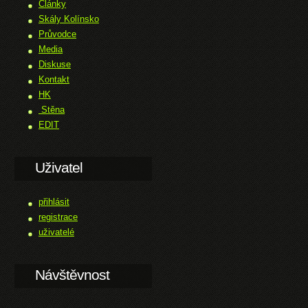
Články
Skály Kolínsko
Průvodce
Media
Diskuse
Kontakt
HK
Stěna
EDIT
Uživatel
přihlásit
registrace
uživatelé
Návštěvnost