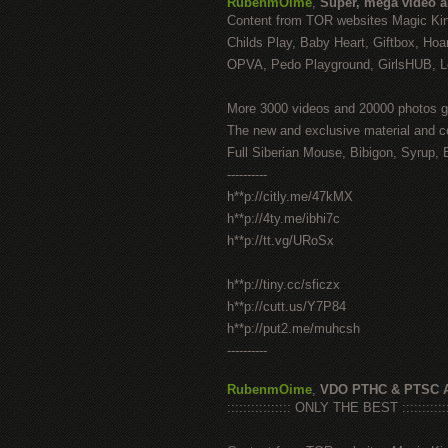
RubenmOime
,
Super, mega video 
Content from TOR websites Magic Ki
Childs Play, Baby Heart, Giftbox, Hoar
OPVA, Pedo Playground, GirlsHUB, Lo
More 3000 videos and 20000 photos g
The new and exclusive material and c
Full Siberian Mouse, Bibigon, Syrup, 
----------
h**p://citly.me/47kMX
h**p://4ty.me/ibhi7c
h**p://tt.vg/URoSx
h**p://tiny.cc/sficzx
h**p://cutt.us/Y7P84
h**p://put2.me/muhcsh
----------
RubenmOime
,
VDO PTHC & PTSC 
:::::::::::::::: ONLY THE BEST ::::::::::::