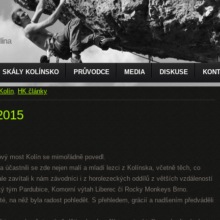
lína
SKÁLY KOLÍNSKO
PRŮVODCE
MEDIA
DISKUSE
KONT
Kolín
,
HK články
2015
ový most Kolín se mimořádně povedl.
 a účastnili se zde nejen malí a mladí lezci z Kolínska, včetně těch, co
le zavítali k nám závodníci i z horolezeckých oddílů z větších vzdáleností
cký tým Pardubice, Komorní výtah Liberec či Rocky Monkeys Brno.
sté, na něž byla radost pohledět. S přehledem, grácií a nadšením předváděli