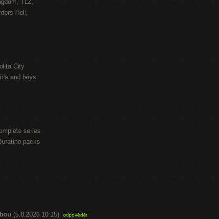
ngdom, TLZ,
ders Hell,
lita City
irls and boys
omplete series
Buratino packs
abou
(5.8.2026 10:15)
odpovědět