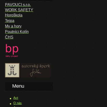
PAVOUCI s.r.o.
WORK SAFETY
Horoškola
Tejpa
My a hory
Poutníci Kolín
ČHS
Menu
Act
O nás