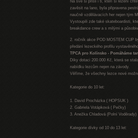
Na své si přišli i ti, kteří si lezení c
zavěsit na lano, byla připravena pes
naučně vzdělávacích her nejen tým Mě
Vystoupili zde také skateboardisti, kt
breakdance crew a s milými a působiv
2. ročník akce POD MOSTEM CUP byl 
předání lezeckého profilu vystavěného
TPCA pro Kolínsko - Pomáháme ta
Díky dotaci 200.000 Kč, která se stal
nabídku lezcům nejen na závody.
Věříme, že všechny lezce nové možno
Kategorie do 10 let:
1. David Procházka ( HOPSUK )
2. Gabriela Votápková ( Pečky)
3. Anežka Chladová (Polní Voděrady)
Kategorie dívky od 10 do 13 let: