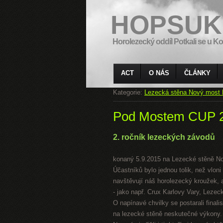
HOPSUK
Horolezecký oddíl Potkali se u Ko
ACT
O NÁS
ČLÁNKY
Kategorie:
Lezecká stěna Nový most 
Pod Mostem CUP 
2. ročník lezeckých závodů
konaný 5.9.2015 na Lezecké stěně N
Účastníků bylo jednou tolik, než vloni
navštěvují náš horolezecký kroužek, a
- jako např. Crux Karlovy Vary, Leze
O napínavé chvilky se postarali finali
na lezecké stěně neskutečné výkony.