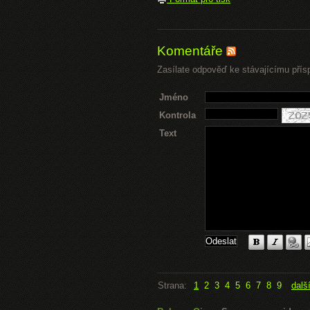
Komentáře
Zasílate odpověď ke stávajícímu přís
Jméno
Kontrola
Text
Strana:
1
2
3
4
5
6
7
8
9
dalš