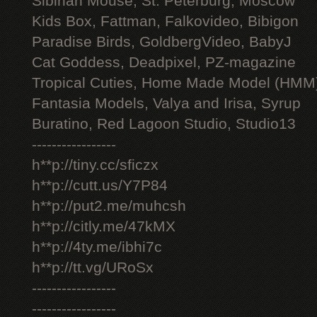
Sibirian Mouse, St. Peterburg, Moscow
Kids Box, Fattman, Falkovideo, Bibigon
Paradise Birds, GoldbergVideo, BabyJ
Cat Goddess, Deadpixel, PZ-magazine
Tropical Cuties, Home Made Model (HMM
Fantasia Models, Valya and Irisa, Syrup
Buratino, Red Lagoon Studio, Studio13
-----------------
h**p://tiny.cc/sficzx
h**p://cutt.us/Y7P84
h**p://put2.me/muhcsh
h**p://citly.me/47kMX
h**p://4ty.me/ibhi7c
h**p://tt.vg/URoSx
-----------------
-----------------