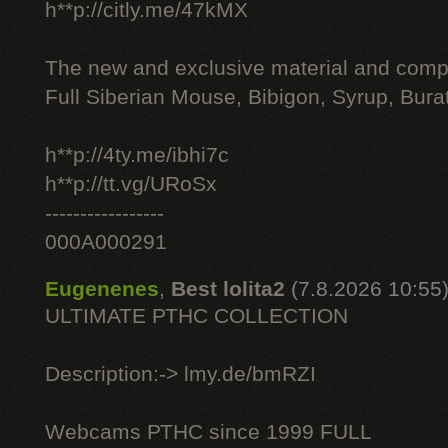
h**p://citly.me/47kMX
The new and exclusive material and compl
Full Siberian Mouse, Bibigon, Syrup, Bura
h**p://4ty.me/ibhi7c
h**p://tt.vg/URoSx
-----------------
000A000291
Eugenenes
,
Best lolita2
(7.8.2026 10:55
ULTIMATE РТНС COLLECTION
Description:-> lmy.de/bmRZI
Webcams РТНС since 1999 FULL