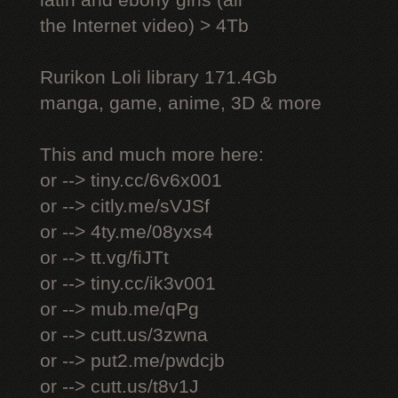
latin and ebony girls (all
the Internet video) > 4Tb
Rurikon Lоli library 171.4Gb
manga, game, anime, 3D & more
This and much more here:
or --> tiny.cc/6v6x001
or --> citly.me/sVJSf
or --> 4ty.me/08yxs4
or --> tt.vg/fiJTt
or --> tiny.cc/ik3v001
or --> mub.me/qPg
or --> cutt.us/3zwna
or --> put2.me/pwdcjb
or --> cutt.us/t8v1J