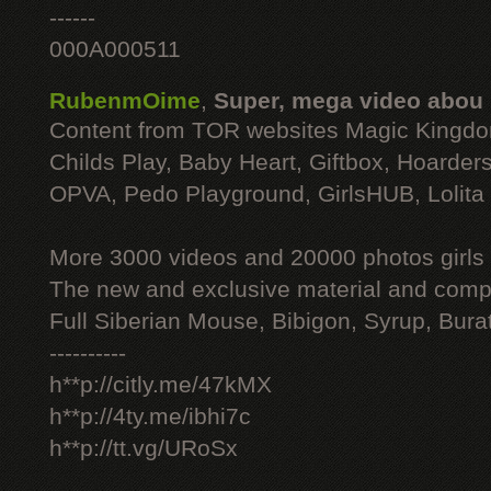
------
000A000511
RubenmOime
,
Super, mega video abou
Content from TOR websites Magic Kingdo
Childs Play, Baby Heart, Giftbox, Hoarders
OPVA, Pedo Playground, GirlsHUB, Lolita 
More 3000 videos and 20000 photos girls
The new and exclusive material and compl
Full Siberian Mouse, Bibigon, Syrup, Bura
----------
h**p://citly.me/47kMX
h**p://4ty.me/ibhi7c
h**p://tt.vg/URoSx