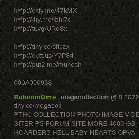
----------
h**p://citly.me/47kMX
h**p://4ty.me/ibhi7c
h**p://tt.vg/URoSx
h**p://tiny.cc/sficzx
h**p://cutt.us/Y7P84
h**p://put2.me/muhcsh
----------
000A000933
RubenmOime
,
megacollection
(6.8.2026
tiny.cc/megacoll
PTHC COLLECTION PHOTO IMAGE VID
SITERIPS FORUM SITE MORE 4000 GB
HOARDERS HELL BABY HEARTS OPVA