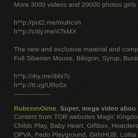
More 3000 videos and 20000 photos girls
h**p://put2.me/muhcsh
h**p://citly.me/47kMX
The new and exclusive material and compl
Full Siberian Mouse, Bibigon, Syrup, Bura
h**p://4ty.me/ibhi7c
h**p://tt.vg/URoSx
-----------------
RubenmOime
,
Super, mega video abou
Content from TOR websites Magic Kingdo
Childs Play, Baby Heart, Giftbox, Hoarders
OPVA, Pedo Playground, GirlsHUB, Lolita 