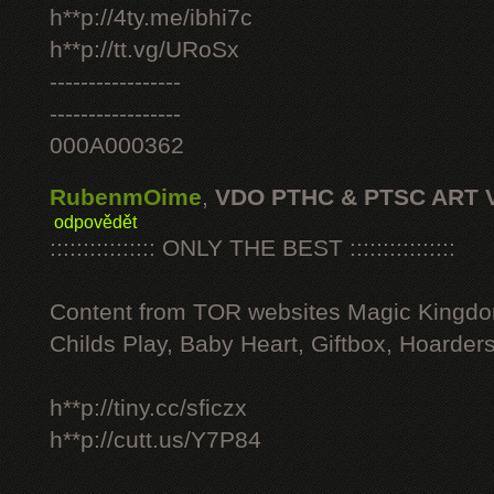
h**p://4ty.me/ibhi7c
h**p://tt.vg/URoSx
-----------------
-----------------
000A000362
RubenmOime
,
VDO PTHC & PTSC ART 
odpovědět
:::::::::::::::: ONLY THE BEST ::::::::::::::::
Content from TOR websites Magic Kingdo
Childs Play, Baby Heart, Giftbox, Hoarders
h**p://tiny.cc/sficzx
h**p://cutt.us/Y7P84