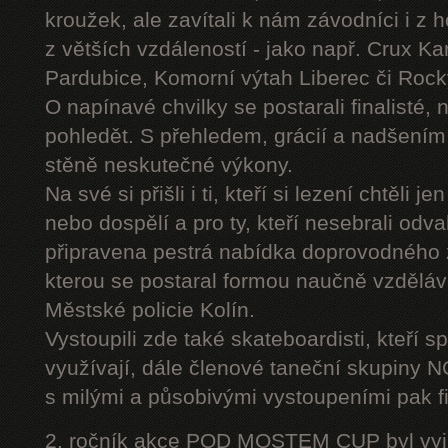
kroužek, ale zavítali k nám závodníci i z 
z větších vzdáleností - jako např. Crux K
Pardubice, Komorní výtah Liberec či Roc
O napínavé chvilky se postarali finalisté, 
pohledět. S přehledem, grácií a nadšením
stěně neskutečné výkony.
Na své si přišli i ti, kteří si lezení chtěli j
nebo dospělí a pro ty, kteří nesebrali odv
připravena pestrá nabídka doprovodného
kterou se postaral formou naučně vzděláv
Městské policie Kolín.
Vystoupili zde také skateboardisti, kteří s
využívají, dále členové taneční skupiny
s milými a působivými vystoupeními pak fi
2. ročník akce POD MOSTEM CUP byl vyjím