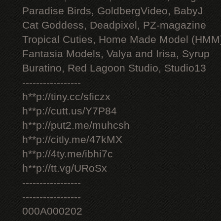
Paradise Birds, GoldbergVideo, BabyJ
Cat Goddess, Deadpixel, PZ-magazine
Tropical Cuties, Home Made Model (HMM
Fantasia Models, Valya and Irisa, Syrup
Buratino, Red Lagoon Studio, Studio13
-----------------
h**p://tiny.cc/sficzx
h**p://cutt.us/Y7P84
h**p://put2.me/muhcsh
h**p://citly.me/47kMX
h**p://4ty.me/ibhi7c
h**p://tt.vg/URoSx
-----------------
-----------------
000A000202