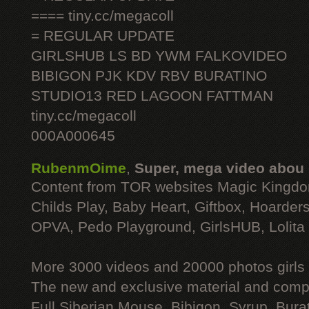
==== tiny.cc/megacoll
= REGULAR UPDATE
GIRLSHUB LS BD YWM FALKOVIDEO
BIBIGON PJK KDV RBV BURATINO
STUDIO13 RED LAGOON FATTMAN
tiny.cc/megacoll
000A000645
RubenmOime
,
Super, mega video abou
Content from TOR websites Magic Kingdo
Childs Play, Baby Heart, Giftbox, Hoarders
OPVA, Pedo Playground, GirlsHUB, Lolita 
More 3000 videos and 20000 photos girls
The new and exclusive material and compl
Full Siberian Mouse, Bibigon, Syrup, Bura