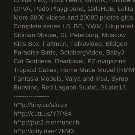
Childs Play, Baby Heart, Giftbox, Hoarders
OPVA, Pedo Playground, GirlsHUB, Lolita 
More 3000 videos and 20000 photos girls
Complete series LS, BD, YWM, Liluplanet
Sibirian Mouse, St. Peterburg, Moscow
Kids Box, Fattman, Falkovideo, Bibigon
Paradise Birds, GoldbergVideo, BabyJ
Cat Goddess, Deadpixel, PZ-magazine
Tropical Cuties, Home Made Model (HMM
Fantasia Models, Valya and Irisa, Syrup
Buratino, Red Lagoon Studio, Studio13
-----------------
h**p://tiny.cc/sficzx
h**p://cutt.us/Y7P84
h**p://put2.me/muhcsh
h**p://citly.me/47kMX