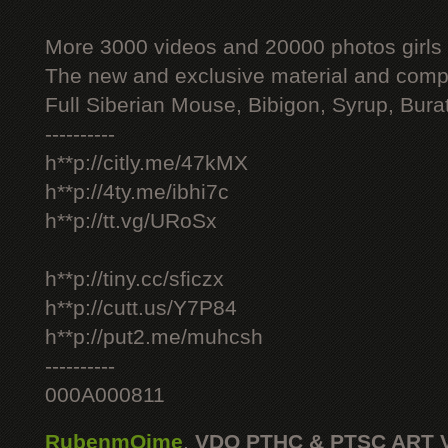
More 3000 videos and 20000 photos girls
The new and exclusive material and compl
Full Siberian Mouse, Bibigon, Syrup, Bura
----------
h**p://citly.me/47kMX
h**p://4ty.me/ibhi7c
h**p://tt.vg/URoSx
h**p://tiny.cc/sficzx
h**p://cutt.us/Y7P84
h**p://put2.me/muhcsh
----------
000A000811
RubenmOime
,
VDO PTHC & PTSC ART 