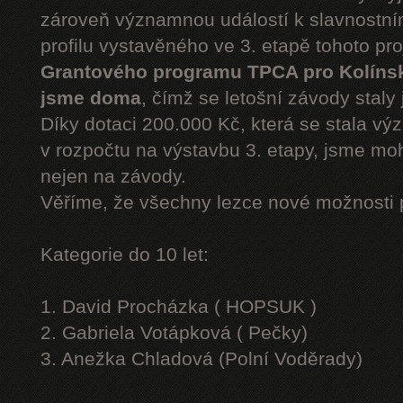
zároveň významnou událostí k slavnostn
profilu vystavěného ve 3. etapě tohoto pr
Grantového programu TPCA pro Kolíns
jsme doma
, čímž se letošní závody staly 
Díky dotaci 200.000 Kč, která se stala v
v rozpočtu na výstavbu 3. etapy, jsme moh
nejen na závody.
Věříme, že všechny lezce nové možnosti 
Kategorie do 10 let:
1. David Procházka ( HOPSUK )
2. Gabriela Votápková ( Pečky)
3. Anežka Chladová (Polní Voděrady)