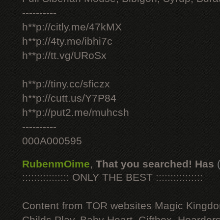
----------
h**p://citly.me/47kMX
h**p://4ty.me/ibhi7c
h**p://tt.vg/URoSx
h**p://tiny.cc/sficzx
h**p://cutt.us/Y7P84
h**p://put2.me/muhcsh
----------
000A000595
RubenmOime
,
That you searched! Has
:::::::::::::::: ONLY THE BEST ::::::::::::::::
Content from TOR websites Magic Kingdo