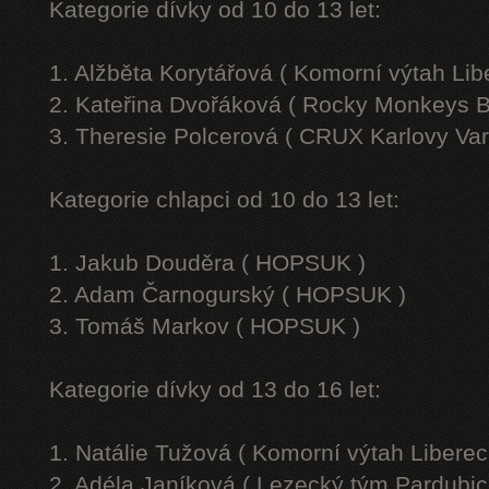
Kategorie dívky od 10 do 13 let:
1. Alžběta Korytářová ( Komorní výtah Lib
2. Kateřina Dvořáková ( Rocky Monkeys B
3. Theresie Polcerová ( CRUX Karlovy Var
Kategorie chlapci od 10 do 13 let:
1. Jakub Douděra ( HOPSUK )
2. Adam Čarnogurský ( HOPSUK )
3. Tomáš Markov ( HOPSUK )
Kategorie dívky od 13 do 16 let:
1. Natálie Tužová ( Komorní výtah Liberec
2. Adéla Janíková ( Lezecký tým Pardubic