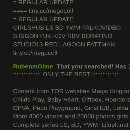
= REGULAR UPDATE
==== tiny.cc/megacoll
= REGULAR UPDATE
GIRLSHUB LS BD YWM FALKOVIDEO
BIBIGON PJK KDV RBV BURATINO
STUDIO13 RED LAGOON FATTMAN
tiny.cc/megacoll
RubenmOime
,
That you searched! Has
:::::::::::::::: ONLY THE BEST ::::::::::::::::
Content from TOR websites Magic Kingdo
Childs Play, Baby Heart, Giftbox, Hoarders
OPVA, Pedo Playground, GirlsHUB, Lolita 
More 3000 videos and 20000 photos girls
Complete series LS, BD, YWM, Liluplanet