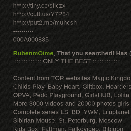
h**p://tiny.cc/sficzx
h**p://cutt.us/Y7P84
h**p://put2.me/muhcsh
----------
000A000835
RubenmOime
,
That you searched! Has
:::::::::::::::: ONLY THE BEST ::::::::::::::::
Content from TOR websites Magic Kingdo
Childs Play, Baby Heart, Giftbox, Hoarders
OPVA, Pedo Playground, GirlsHUB, Lolita 
More 3000 videos and 20000 photos girls
Complete series LS, BD, YWM, Liluplanet
Sibirian Mouse, St. Peterburg, Moscow
Kids Box, Fattman, Falkovideo, Bibigon