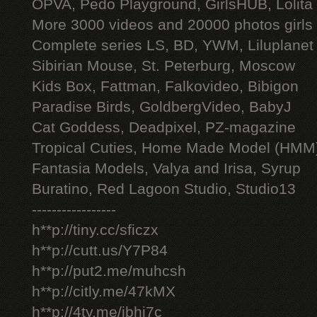
OPVA, Pedo Playground, GirlsHUB, Lolita 
More 3000 videos and 20000 photos girls
Complete series LS, BD, YWM, Liluplanet
Sibirian Mouse, St. Peterburg, Moscow
Kids Box, Fattman, Falkovideo, Bibigon
Paradise Birds, GoldbergVideo, BabyJ
Cat Goddess, Deadpixel, PZ-magazine
Tropical Cuties, Home Made Model (HMM
Fantasia Models, Valya and Irisa, Syrup
Buratino, Red Lagoon Studio, Studio13
-----------------
h**p://tiny.cc/sficzx
h**p://cutt.us/Y7P84
h**p://put2.me/muhcsh
h**p://citly.me/47kMX
h**p://4ty.me/ibhi7c