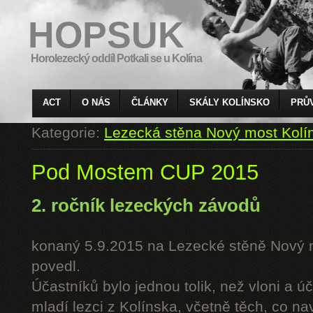
HOPSUK
Horolezecký oddíl Potkali se u Kolína
ACT
O NÁS
ČLÁNKY
SKÁLY KOLÍNSKO
PRŮ
Kategorie:
Lezecká stěna Nový most Kolí
Pod Mostem CUP 2015
2. ročník lezeckých závodů
konaný 5.9.2015 na Lezecké stěně Nový 
povedl.
Účastníků bylo jednou tolik, než vloni a úč
mladí lezci z Kolínska, včetně těch, co n