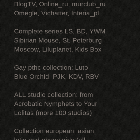
BlogTV, Online_ru, murclub_ru
Omegle, Vichatter, Interia_pl
Complete series LS, BD, YWM
Sibirian Mouse, St. Peterburg
Moscow, Liluplanet, Kids Box
Gay рthс collection: Luto
Blue Orchid, PJK, KDV, RBV
ALL studio collection: from
Acrobatic Nymрhеts to Your
Lоlitаs (more 100 studios)
Collection european, asian,