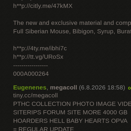
h**p://citly.me/47kMX
The new and exclusive material and compl
Full Siberian Mouse, Bibigon, Syrup, Bura
h**p://4ty.me/ibhi7c
h**p://tt.vg/URoSx
-----------------
000A000264
Eugenenes
,
megacoll
(6.8.2026 18:58)
o
tiny.cc/megacoll
PTHC COLLECTION PHOTO IMAGE VID
SITERIPS FORUM SITE MORE 4000 GB
HOARDERS HELL BABY HEARTS OPVA
= REGULAR UPDATE