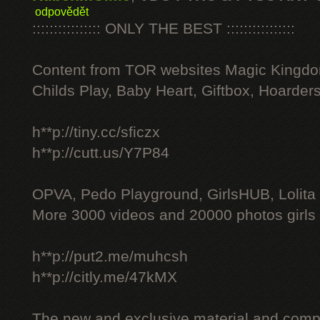
odpovědět
:::::::::::::::: ONLY THE BEST ::::::::::::::::
Content from TOR websites Magic Kingdo
Childs Play, Baby Heart, Giftbox, Hoarders
h**p://tiny.cc/sficzx
h**p://cutt.us/Y7P84
OPVA, Pedo Playground, GirlsHUB, Lolita 
More 3000 videos and 20000 photos girls
h**p://put2.me/muhcsh
h**p://citly.me/47kMX
The new and exclusive material and compl