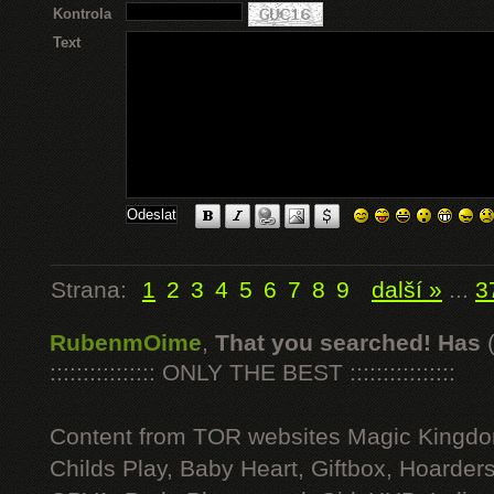
Kontrola
Text
Strana:
1
2
3
4
5
6
7
8
9
další »
...
3
RubenmOime
,
That you searched! Has
:::::::::::::::: ONLY THE BEST ::::::::::::::::
Content from TOR websites Magic Kingdo
Childs Play, Baby Heart, Giftbox, Hoarders