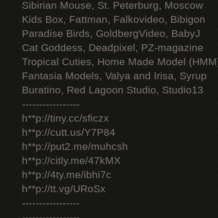
Sibirian Mouse, St. Peterburg, Moscow
Kids Box, Fattman, Falkovideo, Bibigon
Paradise Birds, GoldbergVideo, BabyJ
Cat Goddess, Deadpixel, PZ-magazine
Tropical Cuties, Home Made Model (HMM
Fantasia Models, Valya and Irisa, Syrup
Buratino, Red Lagoon Studio, Studio13
-----------------
h**p://tiny.cc/sficzx
h**p://cutt.us/Y7P84
h**p://put2.me/muhcsh
h**p://citly.me/47kMX
h**p://4ty.me/ibhi7c
h**p://tt.vg/URoSx
-----------------
-----------------