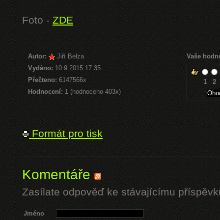
Foto -
ZDE
Autor:
Jiří Belza
Vaše hodn
Vydáno:
10.9.2015 17:35
Přečteno:
6147566x
1
2
Hodnocení:
1 (hodnoceno 403x)
Formát pro tisk
Komentáře
Zasílate odpověď ke stávajícímu příspěvk
Jméno