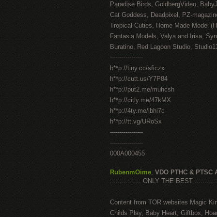
Paradise Birds, GoldbergVideo, Baby
Cat Goddess, Deadpixel, PZ-magazin
Tropical Cuties, Home Made Model (
Fantasia Models, Valya and Irisa, Syr
Buratino, Red Lagoon Studio, Studio1
-----------------
h**p://tiny.cc/sficzx
h**p://cutt.us/Y7P84
h**p://put2.me/muhcsh
h**p://citly.me/47kMX
h**p://4ty.me/ibhi7c
h**p://tt.vg/URoSx
-----------------
-----------------
000A000455
RubenmOime
,
VDO PTHC & PTSC 
:::::::::::::::: ONLY THE BEST ::::::::::::
Content from TOR websites Magic Ki
Childs Play, Baby Heart, Giftbox, Hoar