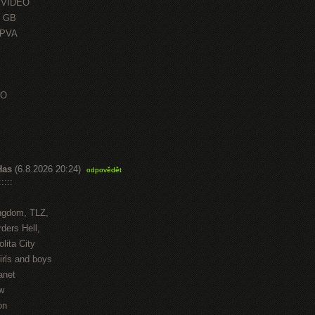
 VIDEO
0 GB
OPVA
EO
Has
(6.8.2026 20:24)
odpovědět
::::
ngdom, TLZ,
ders Hell,
lita City
irls and boys
anet
w
on