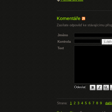
Komentáře
Zasílate odpověď ke stávajícímu přís
Jméno
Kontrola
Text
Strana:
1
2
3
4
5
6
7
8
9
dalš