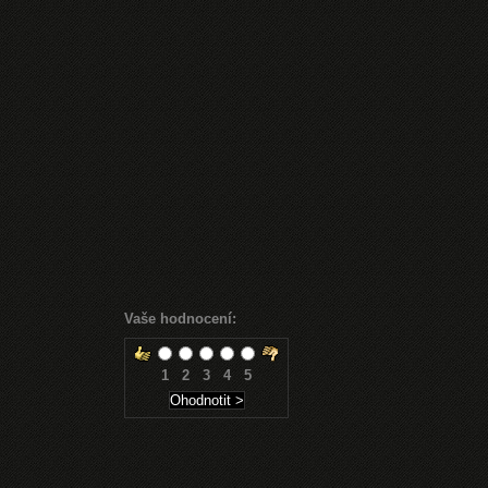
Vaše hodnocení:
1
2
3
4
5