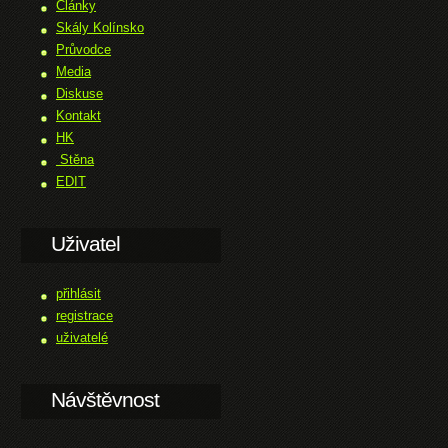
Články
Skály Kolínsko
Průvodce
Media
Diskuse
Kontakt
HK
Stěna
EDIT
Uživatel
přihlásit
registrace
uživatelé
Návštěvnost