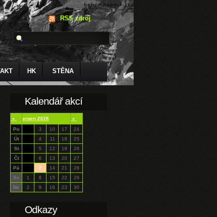
RSS zdroj
AKT
HK
STĚNA
Kalendář akcí
«
srpen 2026
»
Po
3
10
17
24
Út
4
11
18
25
St
5
12
19
26
Čt
6
13
20
27
Pá
7
14
21
28
So
1
8
15
22
29
Ne
2
9
16
23
30
Odkazy