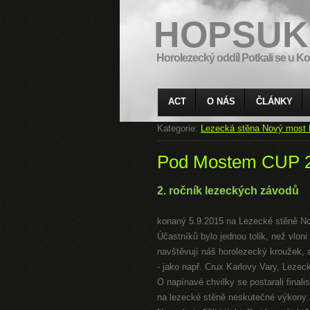
HOPSUK
Horolezecký oddíl Potkali se u Ko
ACT
O NÁS
ČLÁNKY
Kategorie:
Lezecká stěna Nový most 
Pod Mostem CUP 
2. ročník lezeckých závodů
konaný 5.9.2015 na Lezecké stěně N
Účastníků bylo jednou tolik, než vloni
navštěvují náš horolezecký kroužek, a
- jako např. Crux Karlovy Vary, Leze
O napínavé chvilky se postarali finali
na lezecké stěně neskutečné výkony.