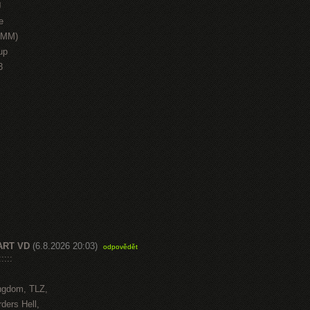
J
e
HMM)
up
3
ART VD
(6.8.2026 20:03)
odpovědět
::::
ngdom, TLZ,
ders Hell,