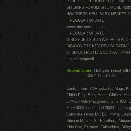
PTHC COLLECTION PHOTO IMAGE
SITERIPS FORUM SITE MORE 400
HOARDERS HELL BABY HEARTS 
= REGULAR UPDATE
==== tiny.cc/megacoll
= REGULAR UPDATE
GIRLSHUB LS BD YWM FALKOVID
BIBIGON PJK KDV RBV BURATINO
STUDIO13 RED LAGOON FATTMAN
tiny.cc/megacoll
RubenmOime
,
That you searched! 
:::::::::::::::: ONLY THE BEST ::::::::::::
Content from TOR websites Magic Ki
Childs Play, Baby Heart, Giftbox, Hoar
OPVA, Pedo Playground, GirlsHUB, Lo
More 3000 videos and 20000 photos g
Complete series LS, BD, YWM, Lilupl
Sibirian Mouse, St. Peterburg, Mosco
Kids Box, Fattman, Falkovideo, Bibig