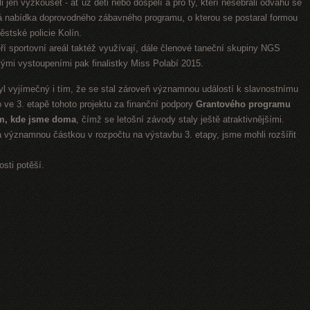
htěli jen vyzkoušet - ať už děti nebo dospělí a pro ty, kteří nesebrali odvahu se
trá nabídka doprovodného zábavného programu, o kterou se postaral formou
stské policie Kolín.
eří sportovní areál taktéž využívají, dále členové taneční skupiny NGS
ými vystoupeními pak finalistky Miss Polabí 2015.
vyjímečný i tím, že se stal zároveň významnou událostí k slavnostnímu
 ve 3. etapě tohoto projektu za finanční podpory
Grantového programu
m, kde jsme doma
, čímž se letošní závody staly ještě atraktivnějšími.
a významnou částkou v rozpočtu na výstavbu 3. etapy, jsme mohli rozšířit
sti potěší.