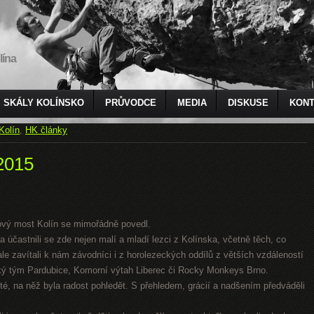
lína
SKÁLY KOLÍNSKO
PRŮVODCE
MEDIA
DISKUSE
KONT
Kolín
,
HK články
2015
ový most Kolín se mimořádně povedl.
 a účastnili se zde nejen malí a mladí lezci z Kolínska, včetně těch, co
le zavítali k nám závodníci i z horolezeckých oddílů z větších vzdáleností
cký tým Pardubice, Komorní výtah Liberec či Rocky Monkeys Brno.
sté, na něž byla radost pohledět. S přehledem, grácií a nadšením předváděli