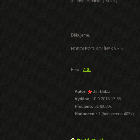
3. Josef Šindelář ( Kolín )
Děkujeme.
HOROLEZCI KOLÍNSKA z.s.
Foto -
ZDE
Autor:
Jiří Belza
Vydáno:
10.9.2015 17:35
Přečteno:
6145080x
Hodnocení:
1 (hodnoceno 403x)
Formát pro tisk