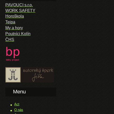
PAVOUCI s.r.o.
WORK SAFETY
Horoškola
Tejpa
My a hory
Poutníci Kolín
ČHS
Menu
Act
O nás