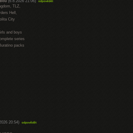
abou
(6.8.2026 21:06)
odpovědět
ngdom, TLZ,
ders Hell,
lita City
irls and boys
omplete series
Buratino packs
.2026 20:54)
odpovědět