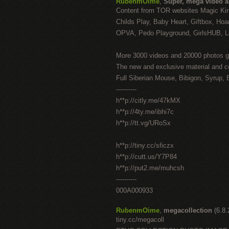
RubenmOime
,
Super, mega video 
Content from TOR websites Magic Ki
Childs Play, Baby Heart, Giftbox, Hoar
OPVA, Pedo Playground, GirlsHUB, Lo
More 3000 videos and 20000 photos g
The new and exclusive material and c
Full Siberian Mouse, Bibigon, Syrup, 
----------
h**p://citly.me/47kMX
h**p://4ty.me/ibhi7c
h**p://tt.vg/URoSx
h**p://tiny.cc/sficzx
h**p://cutt.us/Y7P84
h**p://put2.me/muhcsh
----------
000A000933
RubenmOime
,
megacollection
(6.8
tiny.cc/megacoll