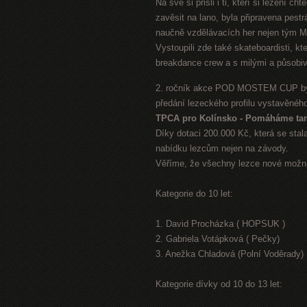
Na své si přišli i ti, kteří si lezení c
zavěsit na lano, byla připravena pes
naučně vzdělávacích her nejen tým Mě
Vystoupili zde také skateboardisti, kt
breakdance crew a s milými a působiv
2. ročník akce POD MOSTEM CUP byl 
předání lezeckého profilu vystavěného
TPCA pro Kolínsko - Pomáháme ta
Díky dotaci 200.000 Kč, která se stal
nabídku lezcům nejen na závody.
Věříme, že všechny lezce nové možno
Kategorie do 10 let:
1. David Procházka ( HOPSUK )
2. Gabriela Votápková ( Pečky)
3. Anežka Chladová (Polní Voděrady)
Kategorie dívky od 10 do 13 let: