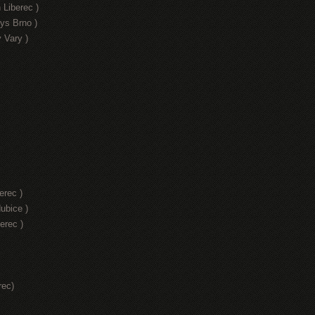
 Liberec )
ys Brno )
 Vary )
erec )
ubice )
erec )
rec)