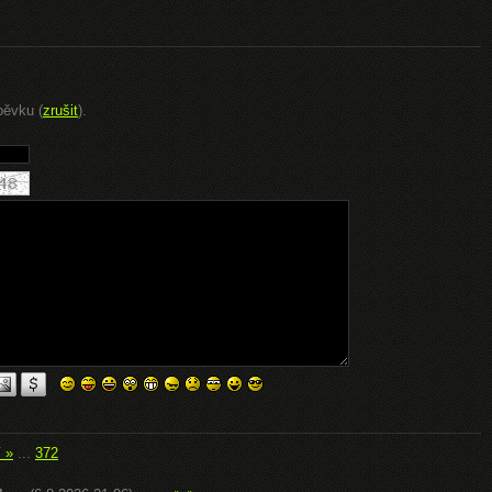
pěvku (
zrušit
).
í »
...
372