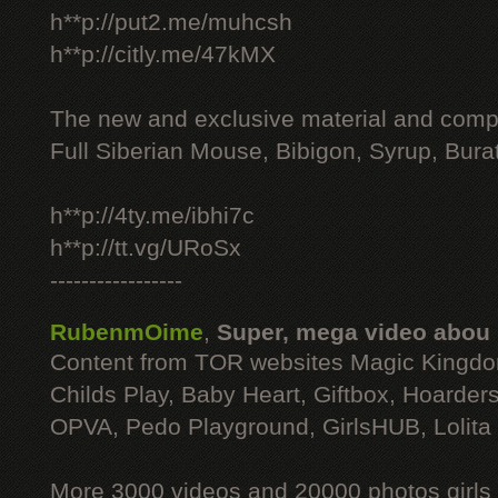
h**p://put2.me/muhcsh
h**p://citly.me/47kMX
The new and exclusive material and compl
Full Siberian Mouse, Bibigon, Syrup, Bura
h**p://4ty.me/ibhi7c
h**p://tt.vg/URoSx
-----------------
RubenmOime
,
Super, mega video abou
Content from TOR websites Magic Kingdo
Childs Play, Baby Heart, Giftbox, Hoarders
OPVA, Pedo Playground, GirlsHUB, Lolita 
More 3000 videos and 20000 photos girls