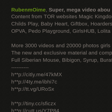
RubenmOime
,
Super, mega video abou
Content from TOR websites Magic Kingdo
Childs Play, Baby Heart, Giftbox, Hoarders
OPVA, Pedo Playground, GirlsHUB, Lolita 
More 3000 videos and 20000 photos girls
The new and exclusive material and compl
Full Siberian Mouse, Bibigon, Syrup, Bura
----------
h**p://citly.me/47kMX
h**p://4ty.me/ibhi7c
h**p://tt.vg/URoSx
h**p://tiny.cc/sficzx
h**p://cutt.us/Y7P84