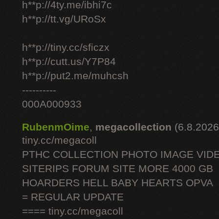
h**p://4ty.me/ibhi7c
h**p://tt.vg/URoSx
h**p://tiny.cc/sficzx
h**p://cutt.us/Y7P84
h**p://put2.me/muhcsh
----------
000A000933
RubenmOime
,
megacollection
(6.8.2026
tiny.cc/megacoll
PTHC COLLECTION PHOTO IMAGE VID
SITERIPS FORUM SITE MORE 4000 GB
HOARDERS HELL BABY HEARTS OPVA
= REGULAR UPDATE
==== tiny.cc/megacoll