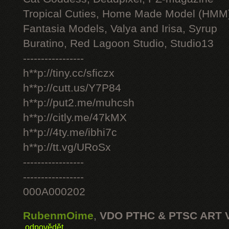
Tropical Cuties, Home Made Model (HMM
Fantasia Models, Valya and Irisa, Syrup
Buratino, Red Lagoon Studio, Studio13
-----------------
h**p://tiny.cc/sficzx
h**p://cutt.us/Y7P84
h**p://put2.me/muhcsh
h**p://citly.me/47kMX
h**p://4ty.me/ibhi7c
h**p://tt.vg/URoSx
-----------------
-----------------
000A000202
RubenmOime
,
VDO PTHC & PTSC ART 
odpovědět