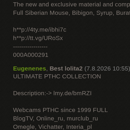
The new and exclusive material and compl
Full Siberian Mouse, Bibigon, Syrup, Bura
h**p://4ty.me/ibhi7c
h**p://tt.vg/URoSx
-----------------
000A000291
Eugenenes
,
Best lolita2
(7.8.2026 10:55
ULTIMATE РТНС COLLECTION
Description:-> lmy.de/bmRZI
Webcams РТНС since 1999 FULL
BlogTV, Online_ru, murclub_ru
Omegle, Vichatter, Interia_pl