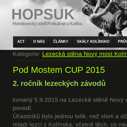
HOPSUK
Horolezecký oddíl Potkali se u Kolína
ACT
O NÁS
ČLÁNKY
SKÁLY KOLÍNSKO
PRŮ
Kategorie:
Lezecká stěna Nový most Kolí
Pod Mostem CUP 2015
2. ročník lezeckých závodů
konaný 5.9.2015 na Lezecké stěně Nový 
povedl.
Účastníků bylo jednou tolik, než vloni a úč
mladí lezci z Kolínska, včetně těch, co n