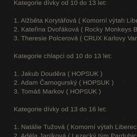
Kategorie dívky od 10 do 13 let:
1. Alžběta Korytářová ( Komorní výtah Lib
2. Kateřina Dvořáková ( Rocky Monkeys B
3. Theresie Polcerová ( CRUX Karlovy Var
Kategorie chlapci od 10 do 13 let:
1. Jakub Douděra ( HOPSUK )
2. Adam Čarnogurský ( HOPSUK )
3. Tomáš Markov ( HOPSUK )
Kategorie dívky od 13 do 16 let:
1. Natálie Tužová ( Komorní výtah Liberec
2. Adéla Janíková ( Lezecký tým Pardubic