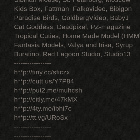
Kids Box, Fattman, Falkovideo, Bibigon
Paradise Birds, GoldbergVideo, BabyJ
Cat Goddess, Deadpixel, PZ-magazine
Tropical Cuties, Home Made Model (HMM
Fantasia Models, Valya and Irisa, Syrup
Buratino, Red Lagoon Studio, Studio13
-----------------
h**p://tiny.cc/sficzx
h**p://cutt.us/Y7P84
h**p://put2.me/muhcsh
h**p://citly.me/47kMX
h**p://4ty.me/ibhi7c
h**p://tt.vg/URoSx
-----------------
-----------------