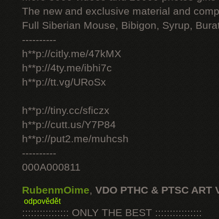
The new and exclusive material and compl
Full Siberian Mouse, Bibigon, Syrup, Bura
----------
h**p://citly.me/47kMX
h**p://4ty.me/ibhi7c
h**p://tt.vg/URoSx
h**p://tiny.cc/sficzx
h**p://cutt.us/Y7P84
h**p://put2.me/muhcsh
----------
000A000811
RubenmOime
,
VDO PTHC & PTSC ART 
odpovědět
:::::::::::::::: ONLY THE BEST ::::::::::::::::