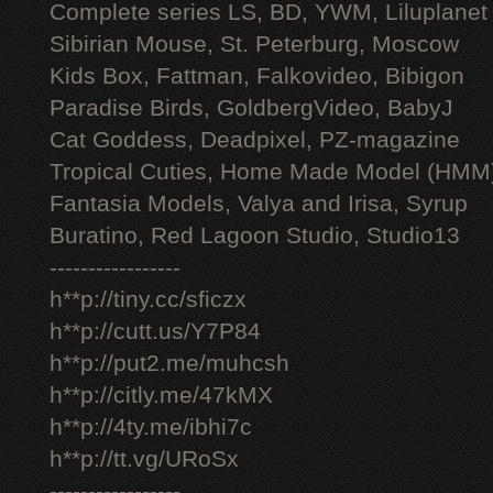
Complete series LS, BD, YWM, Liluplanet
Sibirian Mouse, St. Peterburg, Moscow
Kids Box, Fattman, Falkovideo, Bibigon
Paradise Birds, GoldbergVideo, BabyJ
Cat Goddess, Deadpixel, PZ-magazine
Tropical Cuties, Home Made Model (HMM
Fantasia Models, Valya and Irisa, Syrup
Buratino, Red Lagoon Studio, Studio13
-----------------
h**p://tiny.cc/sficzx
h**p://cutt.us/Y7P84
h**p://put2.me/muhcsh
h**p://citly.me/47kMX
h**p://4ty.me/ibhi7c
h**p://tt.vg/URoSx
-----------------