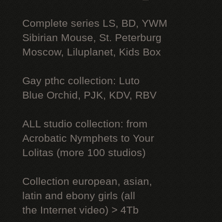
Complete series LS, BD, YWM
Sibirian Mouse, St. Peterburg
Moscow, Liluplanet, Kids Box
Gay рthс collection: Luto
Blue Orchid, PJK, KDV, RBV
ALL studio collection: from
Acrobatic Nymрhеts to Your
Lоlitаs (more 100 studios)
Collection european, asian,
latin and ebony girls (all
the Internet video) > 4Tb