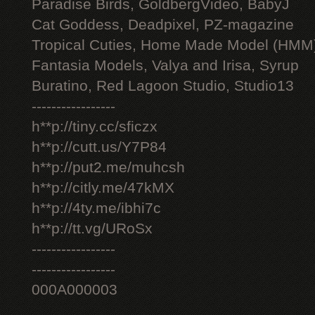
Paradise Birds, GoldbergVideo, BabyJ
Cat Goddess, Deadpixel, PZ-magazine
Tropical Cuties, Home Made Model (HMM
Fantasia Models, Valya and Irisa, Syrup
Buratino, Red Lagoon Studio, Studio13
-----------------
h**p://tiny.cc/sficzx
h**p://cutt.us/Y7P84
h**p://put2.me/muhcsh
h**p://citly.me/47kMX
h**p://4ty.me/ibhi7c
h**p://tt.vg/URoSx
-----------------
-----------------
000A000003