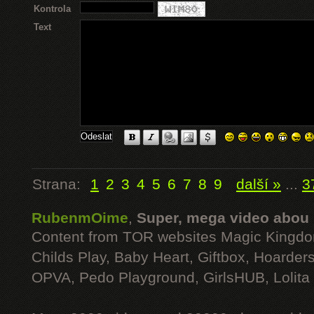
Kontrola
Text
Strana:
1
2
3
4
5
6
7
8
9
další »
...
3
RubenmOime
,
Super, mega video abou
Content from TOR websites Magic Kingdo
Childs Play, Baby Heart, Giftbox, Hoarders
OPVA, Pedo Playground, GirlsHUB, Lolita 