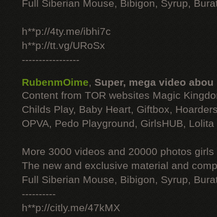
Full Siberian Mouse, Bibigon, Syrup, Bura
h**p://4ty.me/ibhi7c
h**p://tt.vg/URoSx
-----------------
RubenmOime
,
Super, mega video abou
Content from TOR websites Magic Kingdo
Childs Play, Baby Heart, Giftbox, Hoarders
OPVA, Pedo Playground, GirlsHUB, Lolita 
More 3000 videos and 20000 photos girls
The new and exclusive material and compl
Full Siberian Mouse, Bibigon, Syrup, Bura
----------
h**p://citly.me/47kMX