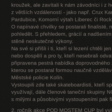
kroužek, ale zavítali k nám závodníci i z 
z větších vzdáleností - jako např. Crux K
Pardubice, Komorní výtah Liberec či Roc
O napínavé chvilky se postarali finalisté, 
pohledět. S přehledem, grácií a nadšením
stěně neskutečné výkony.
Na své si přišli i ti, kteří si lezení chtěli j
nebo dospělí a pro ty, kteří nesebrali odv
připravena pestrá nabídka doprovodného
kterou se postaral formou naučně vzděláv
Městské policie Kolín.
Vystoupili zde také skateboardisti, kteří s
využívají, dále členové taneční skupiny
s milými a působivými vystoupeními pak fi
2. ročník akce POD MOSTEM CUP byl vyjím