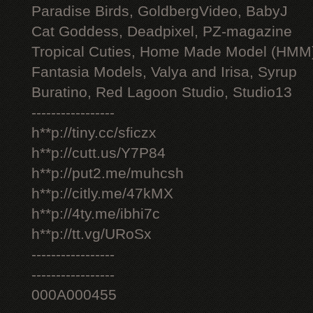
Paradise Birds, GoldbergVideo, BabyJ
Cat Goddess, Deadpixel, PZ-magazine
Tropical Cuties, Home Made Model (HMM
Fantasia Models, Valya and Irisa, Syrup
Buratino, Red Lagoon Studio, Studio13
-----------------
h**p://tiny.cc/sficzx
h**p://cutt.us/Y7P84
h**p://put2.me/muhcsh
h**p://citly.me/47kMX
h**p://4ty.me/ibhi7c
h**p://tt.vg/URoSx
-----------------
-----------------
000A000455