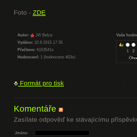
Foto -
ZDE
Autor:
Jiří Belza
Vaše hodn
Vydáno:
10.9.2015 17:35
Přečteno:
6153541x
1
2
Hodnocení:
1 (hodnoceno 403x)
Formát pro tisk
Komentáře
Zasílate odpověď ke stávajícímu příspěvk
Jméno