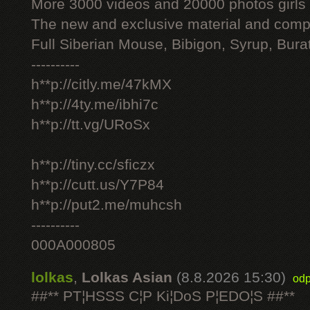
More 3000 videos and 20000 photos girls
The new and exclusive material and compl
Full Siberian Mouse, Bibigon, Syrup, Bura
----------
h**p://citly.me/47kMX
h**p://4ty.me/ibhi7c
h**p://tt.vg/URoSx
h**p://tiny.cc/sficzx
h**p://cutt.us/Y7P84
h**p://put2.me/muhcsh
----------
000A000805
lolkas
,
Lolkas Asian
(8.8.2026 15:30)
odp
##** PT¦HSSS C¦P Ki¦DoS P¦EDO¦S ##**