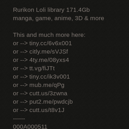
Rurikon Lоli library 171.4Gb
manga, game, anime, 3D & more
This and much more here:
or --> tiny.cc/6v6x001
or --> citly.me/sVJSf
or --> 4ty.me/08yxs4
or --> tt.vg/fiJTt
or --> tiny.cc/ik3v001
or --> mub.me/qPg
or --> cutt.us/3zwna
or --> put2.me/pwdcjb
or --> cutt.us/t8v1J
------
000A000511