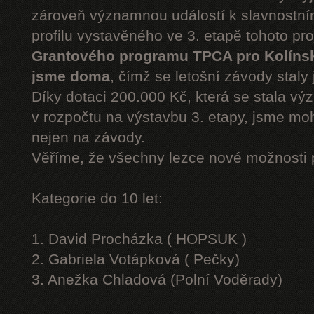
zároveň významnou událostí k slavnostn
profilu vystavěného ve 3. etapě tohoto pr
Grantového programu TPCA pro Kolíns
jsme doma
, čímž se letošní závody staly 
Díky dotaci 200.000 Kč, která se stala v
v rozpočtu na výstavbu 3. etapy, jsme moh
nejen na závody.
Věříme, že všechny lezce nové možnosti 
Kategorie do 10 let:
1. David Procházka ( HOPSUK )
2. Gabriela Votápková ( Pečky)
3. Anežka Chladová (Polní Voděrady)