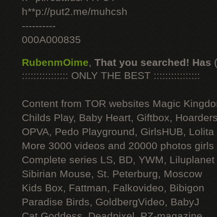
h**p://put2.me/muhcsh
----------
000A000835
RubenmOime
,
That you searched! Has
:::::::::::::::: ONLY THE BEST ::::::::::::::::
Content from TOR websites Magic Kingdo
Childs Play, Baby Heart, Giftbox, Hoarders
OPVA, Pedo Playground, GirlsHUB, Lolita 
More 3000 videos and 20000 photos girls
Complete series LS, BD, YWM, Liluplanet
Sibirian Mouse, St. Peterburg, Moscow
Kids Box, Fattman, Falkovideo, Bibigon
Paradise Birds, GoldbergVideo, BabyJ
Cat Goddess, Deadpixel, PZ-magazine