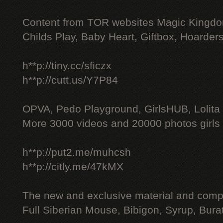
Content from TOR websites Magic Kingdo
Childs Play, Baby Heart, Giftbox, Hoarders
h**p://tiny.cc/sficzx
h**p://cutt.us/Y7P84
OPVA, Pedo Playground, GirlsHUB, Lolita 
More 3000 videos and 20000 photos girls
h**p://put2.me/muhcsh
h**p://citly.me/47kMX
The new and exclusive material and compl
Full Siberian Mouse, Bibigon, Syrup, Bura