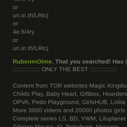
or
uri.in.th/LRtcj
or
4e.fi/4ry
or
uri.in.th/LRtcj
RubenmOime
,
That you searched! Has
:::::::::::::::: ONLY THE BEST ::::::::::::::::
Content from TOR websites Magic Kingdo
Childs Play, Baby Heart, Giftbox, Hoarders
OPVA, Pedo Playground, GirlsHUB, Lolita 
More 3000 videos and 20000 photos girls
Complete series LS, BD, YWM, Liluplanet
Sibirian Mouse, St. Peterburg, Moscow