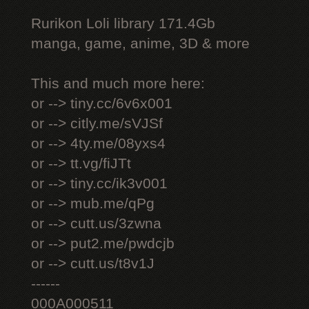
Rurikon Lоli library 171.4Gb
manga, game, anime, 3D & more
This and much more here:
or --> tiny.cc/6v6x001
or --> citly.me/sVJSf
or --> 4ty.me/08yxs4
or --> tt.vg/fiJTt
or --> tiny.cc/ik3v001
or --> mub.me/qPg
or --> cutt.us/3zwna
or --> put2.me/pwdcjb
or --> cutt.us/t8v1J
------
000A000511