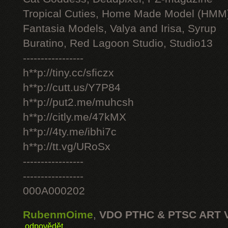
Tropical Cuties, Home Made Model (HMM
Fantasia Models, Valya and Irisa, Syrup
Buratino, Red Lagoon Studio, Studio13
-----------------
h**p://tiny.cc/sficzx
h**p://cutt.us/Y7P84
h**p://put2.me/muhcsh
h**p://citly.me/47kMX
h**p://4ty.me/ibhi7c
h**p://tt.vg/URoSx
-----------------
-----------------
000A000202
RubenmOime
,
VDO PTHC & PTSC ART 
odpovědět