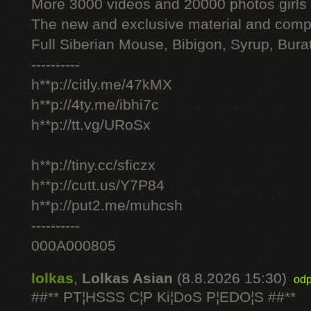
More 3000 videos and 20000 photos girls
The new and exclusive material and compl
Full Siberian Mouse, Bibigon, Syrup, Bura
----------
h**p://citly.me/47kMX
h**p://4ty.me/ibhi7c
h**p://tt.vg/URoSx
h**p://tiny.cc/sficzx
h**p://cutt.us/Y7P84
h**p://put2.me/muhcsh
----------
000A000805
lolkas
,
Lolkas Asian
(8.8.2026 15:30)
odp
##** PT¦HSSS C¦P Ki¦DoS P¦EDO¦S ##**