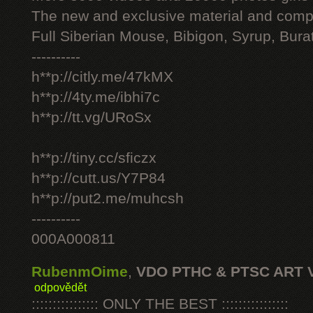
The new and exclusive material and compl
Full Siberian Mouse, Bibigon, Syrup, Bura
----------
h**p://citly.me/47kMX
h**p://4ty.me/ibhi7c
h**p://tt.vg/URoSx
h**p://tiny.cc/sficzx
h**p://cutt.us/Y7P84
h**p://put2.me/muhcsh
----------
000A000811
RubenmOime
,
VDO PTHC & PTSC ART 
odpovědět
:::::::::::::::: ONLY THE BEST ::::::::::::::::