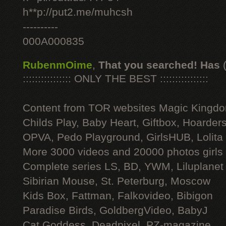
h**p://put2.me/muhcsh
----------
000A000835
RubenmOime
,
That you searched! Has
:::::::::::::::: ONLY THE BEST ::::::::::::::::
Content from TOR websites Magic Kingdo
Childs Play, Baby Heart, Giftbox, Hoarders
OPVA, Pedo Playground, GirlsHUB, Lolita 
More 3000 videos and 20000 photos girls
Complete series LS, BD, YWM, Liluplanet
Sibirian Mouse, St. Peterburg, Moscow
Kids Box, Fattman, Falkovideo, Bibigon
Paradise Birds, GoldbergVideo, BabyJ
Cat Goddess, Deadpixel, PZ-magazine