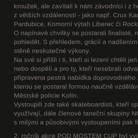
kroužek, ale zavítali k nám závodníci i z 
z větších vzdáleností - jako např. Crux K
Pardubice, Komorní výtah Liberec či Roc
O napínavé chvilky se postarali finalisté, 
pohledět. S přehledem, grácií a nadšením
stěně neskutečné výkony.
Na své si přišli i ti, kteří si lezení chtěli j
nebo dospělí a pro ty, kteří nesebrali odv
připravena pestrá nabídka doprovodného
kterou se postaral formou naučně vzděláv
Městské policie Kolín.
Vystoupili zde také skateboardisti, kteří s
využívají, dále členové taneční skupiny
s milými a působivými vystoupeními pak fi
2. ročník akce POD MOSTEM CUP byl vyjím