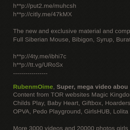
h**p://put2.me/muhcsh
h**p://citly.me/47kMX
The new and exclusive material and compl
Full Siberian Mouse, Bibigon, Syrup, Bura
h**p://4ty.me/ibhi7c
h**p://tt.vg/URoSx
-----------------
RubenmOime
,
Super, mega video abou
Content from TOR websites Magic Kingdo
Childs Play, Baby Heart, Giftbox, Hoarders
OPVA, Pedo Playground, GirlsHUB, Lolita 
More 3000 videos and 20000 photos girls