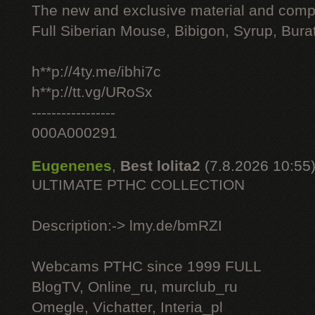
The new and exclusive material and compl
Full Siberian Mouse, Bibigon, Syrup, Bura
h**p://4ty.me/ibhi7c
h**p://tt.vg/URoSx
-----------------
000A000291
Eugenenes
,
Best lolita2
(7.8.2026 10:55
ULTIMATE РТНС COLLECTION
Description:-> lmy.de/bmRZI
Webcams РТНС since 1999 FULL
BlogTV, Online_ru, murclub_ru
Omegle, Vichatter, Interia_pl