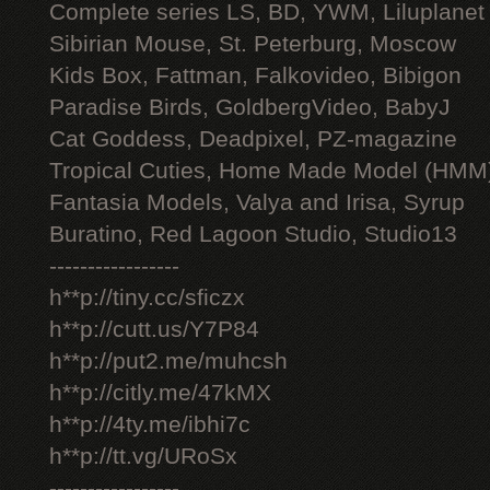
Complete series LS, BD, YWM, Liluplanet
Sibirian Mouse, St. Peterburg, Moscow
Kids Box, Fattman, Falkovideo, Bibigon
Paradise Birds, GoldbergVideo, BabyJ
Cat Goddess, Deadpixel, PZ-magazine
Tropical Cuties, Home Made Model (HMM
Fantasia Models, Valya and Irisa, Syrup
Buratino, Red Lagoon Studio, Studio13
-----------------
h**p://tiny.cc/sficzx
h**p://cutt.us/Y7P84
h**p://put2.me/muhcsh
h**p://citly.me/47kMX
h**p://4ty.me/ibhi7c
h**p://tt.vg/URoSx
-----------------