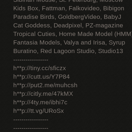
Kids Box, Fattman, Falkovideo, Bibigon
Paradise Birds, GoldbergVideo, BabyJ
Cat Goddess, Deadpixel, PZ-magazine
Tropical Cuties, Home Made Model (HMM
Fantasia Models, Valya and Irisa, Syrup
Buratino, Red Lagoon Studio, Studio13
-----------------
h**p://tiny.cc/sficzx
h**p://cutt.us/Y7P84
h**p://put2.me/muhcsh
h**p://citly.me/47kMX
h**p://4ty.me/ibhi7c
h**p://tt.vg/URoSx
-----------------
-----------------