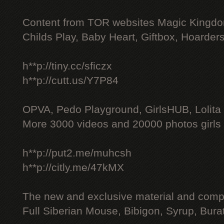
Content from TOR websites Magic Kingdo
Childs Play, Baby Heart, Giftbox, Hoarders
h**p://tiny.cc/sficzx
h**p://cutt.us/Y7P84
OPVA, Pedo Playground, GirlsHUB, Lolita 
More 3000 videos and 20000 photos girls
h**p://put2.me/muhcsh
h**p://citly.me/47kMX
The new and exclusive material and compl
Full Siberian Mouse, Bibigon, Syrup, Bura