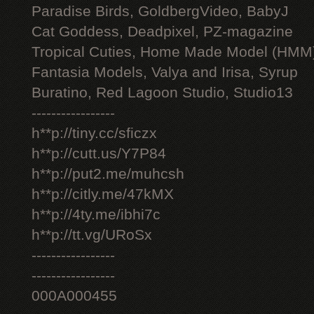
Paradise Birds, GoldbergVideo, BabyJ
Cat Goddess, Deadpixel, PZ-magazine
Tropical Cuties, Home Made Model (HMM
Fantasia Models, Valya and Irisa, Syrup
Buratino, Red Lagoon Studio, Studio13
-----------------
h**p://tiny.cc/sficzx
h**p://cutt.us/Y7P84
h**p://put2.me/muhcsh
h**p://citly.me/47kMX
h**p://4ty.me/ibhi7c
h**p://tt.vg/URoSx
-----------------
-----------------
000A000455