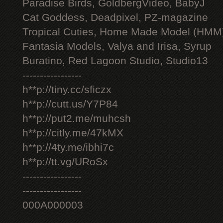
Paradise Birds, GoldbergVideo, BabyJ
Cat Goddess, Deadpixel, PZ-magazine
Tropical Cuties, Home Made Model (HMM
Fantasia Models, Valya and Irisa, Syrup
Buratino, Red Lagoon Studio, Studio13
-----------------
h**p://tiny.cc/sficzx
h**p://cutt.us/Y7P84
h**p://put2.me/muhcsh
h**p://citly.me/47kMX
h**p://4ty.me/ibhi7c
h**p://tt.vg/URoSx
-----------------
-----------------
000A000003