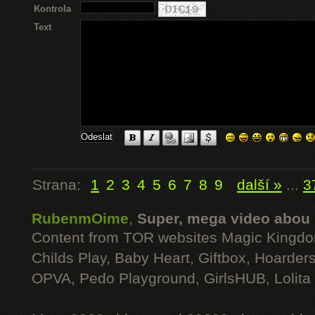
Kontrola
Text
Strana:
1
2
3
4
5
6
7
8
9
další »
...
3
RubenmOime
,
Super, mega video abou
Content from TOR websites Magic Kingdo
Childs Play, Baby Heart, Giftbox, Hoarders
OPVA, Pedo Playground, GirlsHUB, Lolita 