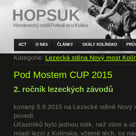
HOPSUK
Horolezecký oddíl Potkali se u Kolína
ACT
O NÁS
ČLÁNKY
SKÁLY KOLÍNSKO
PRŮ
Kategorie:
Lezecká stěna Nový most Kolí
Pod Mostem CUP 2015
2. ročník lezeckých závodů
konaný 5.9.2015 na Lezecké stěně Nový 
povedl.
Účastníků bylo jednou tolik, než vloni a úč
mladí lezci z Kolínska, včetně těch, co n