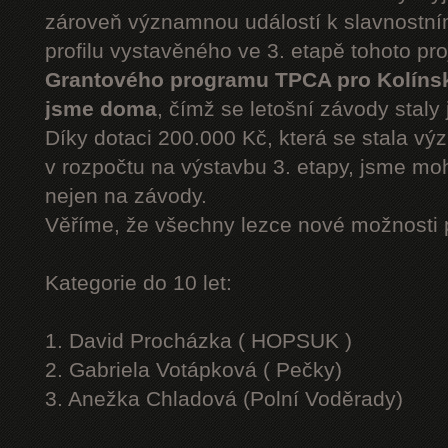
zároveň významnou událostí k slavnostn
profilu vystavěného ve 3. etapě tohoto pr
Grantového programu TPCA pro Kolíns
jsme doma
, čímž se letošní závody staly 
Díky dotaci 200.000 Kč, která se stala v
v rozpočtu na výstavbu 3. etapy, jsme moh
nejen na závody.
Věříme, že všechny lezce nové možnosti 
Kategorie do 10 let:
1. David Procházka ( HOPSUK )
2. Gabriela Votápková ( Pečky)
3. Anežka Chladová (Polní Voděrady)