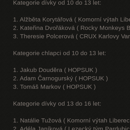
Kategorie dívky od 10 do 13 let:
1. Alžběta Korytářová ( Komorní výtah Lib
2. Kateřina Dvořáková ( Rocky Monkeys B
3. Theresie Polcerová ( CRUX Karlovy Var
Kategorie chlapci od 10 do 13 let:
1. Jakub Douděra ( HOPSUK )
2. Adam Čarnogurský ( HOPSUK )
3. Tomáš Markov ( HOPSUK )
Kategorie dívky od 13 do 16 let:
1. Natálie Tužová ( Komorní výtah Liberec
2. Adéla Janíková ( Lezecký tým Pardubic