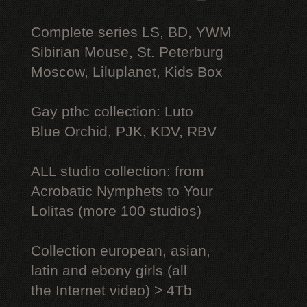
Complete series LS, BD, YWM
Sibirian Mouse, St. Peterburg
Moscow, Liluplanet, Kids Box
Gay рthс collection: Luto
Blue Orchid, PJK, KDV, RBV
ALL studio collection: from
Acrobatic Nymрhеts to Your
Lоlitаs (more 100 studios)
Collection european, asian,
latin and ebony girls (all
the Internet video) > 4Tb