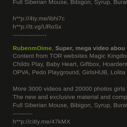
Full Siberian Mouse, Bibigon, Syrup, Bura
h**p://4ty.me/ibhi7c
h**p://tt.vg/URoSx
-----------------
RubenmOime
,
Super, mega video abou
Content from TOR websites Magic Kingdo
Childs Play, Baby Heart, Giftbox, Hoarders
OPVA, Pedo Playground, GirlsHUB, Lolita 
More 3000 videos and 20000 photos girls
The new and exclusive material and compl
Full Siberian Mouse, Bibigon, Syrup, Bura
----------
h**p://citly.me/47kMX