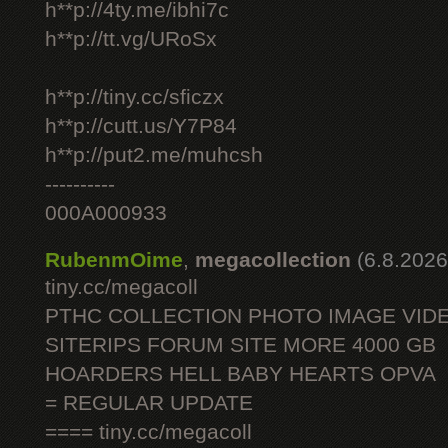
h**p://4ty.me/ibhi7c
h**p://tt.vg/URoSx
h**p://tiny.cc/sficzx
h**p://cutt.us/Y7P84
h**p://put2.me/muhcsh
----------
000A000933
RubenmOime
,
megacollection
(6.8.2026
tiny.cc/megacoll
PTHC COLLECTION PHOTO IMAGE VID
SITERIPS FORUM SITE MORE 4000 GB
HOARDERS HELL BABY HEARTS OPVA
= REGULAR UPDATE
==== tiny.cc/megacoll