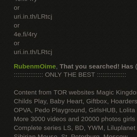
or
uri.in.th/LRtcj
or
4e.fi/4ry
or
uri.in.th/LRtcj
RubenmOime
,
That you searched! Has
:::::::::::::::: ONLY THE BEST ::::::::::::::::
Content from TOR websites Magic Kingdo
Childs Play, Baby Heart, Giftbox, Hoarders
OPVA, Pedo Playground, GirlsHUB, Lolita 
More 3000 videos and 20000 photos girls
Complete series LS, BD, YWM, Liluplanet
Sibirian Mouse, St. Peterburg, Moscow