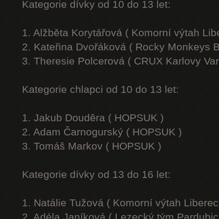
Kategorie dívky od 10 do 13 let:
1. Alžběta Korytářová ( Komorní výtah Lib
2. Kateřina Dvořáková ( Rocky Monkeys B
3. Theresie Polcerová ( CRUX Karlovy Var
Kategorie chlapci od 10 do 13 let:
1. Jakub Douděra ( HOPSUK )
2. Adam Čarnogurský ( HOPSUK )
3. Tomáš Markov ( HOPSUK )
Kategorie dívky od 13 do 16 let:
1. Natálie Tužová ( Komorní výtah Liberec
2. Adéla Janíková ( Lezecký tým Pardubic