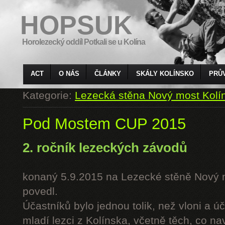
HOPSUK
Horolezecký oddíl Potkali se u Kolína
ACT
O NÁS
ČLÁNKY
SKÁLY KOLÍNSKO
PRŮ
Kategorie:
Lezecká stěna Nový most Kolí
Pod Mostem CUP 2015
2. ročník lezeckých závodů
konaný 5.9.2015 na Lezecké stěně Nový 
povedl.
Účastníků bylo jednou tolik, než vloni a úč
mladí lezci z Kolínska, včetně těch, co n