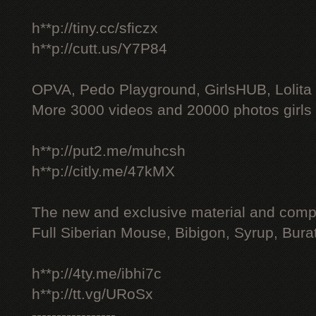
h**p://tiny.cc/sficzx
h**p://cutt.us/Y7P84
OPVA, Pedo Playground, GirlsHUB, Lolita 
More 3000 videos and 20000 photos girls
h**p://put2.me/muhcsh
h**p://citly.me/47kMX
The new and exclusive material and compl
Full Siberian Mouse, Bibigon, Syrup, Bura
h**p://4ty.me/ibhi7c
h**p://tt.vg/URoSx
-----------------