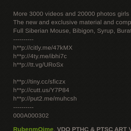
More 3000 videos and 20000 photos girls
The new and exclusive material and compl
Full Siberian Mouse, Bibigon, Syrup, Bura
----------
h**p://citly.me/47kMX
h**p://4ty.me/ibhi7c
h**p://tt.vg/URoSx
h**p://tiny.cc/sficzx
h**p://cutt.us/Y7P84
h**p://put2.me/muhcsh
----------
000A000302
RubenmOime
,
VDO PTHC & PTSC ART 