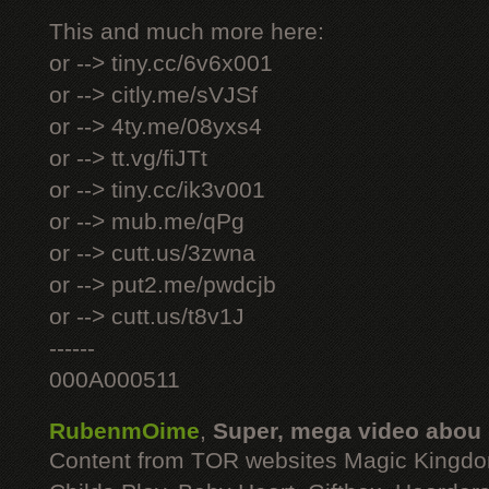
This and much more here:
or --> tiny.cc/6v6x001
or --> citly.me/sVJSf
or --> 4ty.me/08yxs4
or --> tt.vg/fiJTt
or --> tiny.cc/ik3v001
or --> mub.me/qPg
or --> cutt.us/3zwna
or --> put2.me/pwdcjb
or --> cutt.us/t8v1J
------
000A000511
RubenmOime
,
Super, mega video abou
Content from TOR websites Magic Kingdo