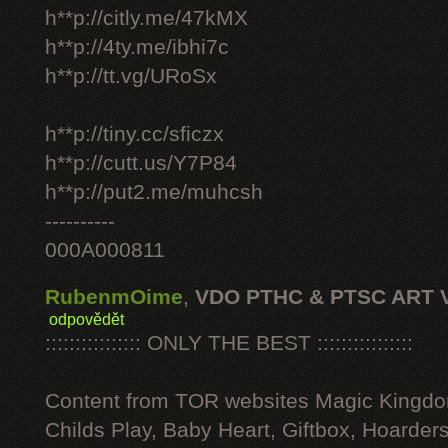
h**p://citly.me/47kMX
h**p://4ty.me/ibhi7c
h**p://tt.vg/URoSx
h**p://tiny.cc/sficzx
h**p://cutt.us/Y7P84
h**p://put2.me/muhcsh
----------
000A000811
RubenmOime
,
VDO PTHC & PTSC ART 
odpovědět
:::::::::::::::: ONLY THE BEST ::::::::::::::::
Content from TOR websites Magic Kingdo
Childs Play, Baby Heart, Giftbox, Hoarders