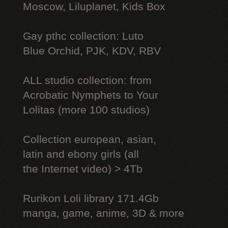
Moscow, Liluplanet, Kids Box
Gay рthс collection: Luto
Blue Orchid, PJK, KDV, RBV
ALL studio collection: from
Acrobatic Nymрhеts to Your
Lоlitаs (more 100 studios)
Collection european, asian,
latin and ebony girls (all
the Internet video) > 4Tb
Rurikon Lоli library 171.4Gb
manga, game, anime, 3D & more