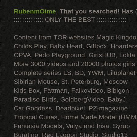
RubenmOime
,
That you searched! Has
:::::::::::::::: ONLY THE BEST ::::::::::::::::
Content from TOR websites Magic Kingdo
Childs Play, Baby Heart, Giftbox, Hoarders
OPVA, Pedo Playground, GirlsHUB, Lolita 
More 3000 videos and 20000 photos girls
Complete series LS, BD, YWM, Liluplanet
Sibirian Mouse, St. Peterburg, Moscow
Kids Box, Fattman, Falkovideo, Bibigon
Paradise Birds, GoldbergVideo, BabyJ
Cat Goddess, Deadpixel, PZ-magazine
Tropical Cuties, Home Made Model (HMM
Fantasia Models, Valya and Irisa, Syrup
Buratino, Red Lagoon Studio, Studio13