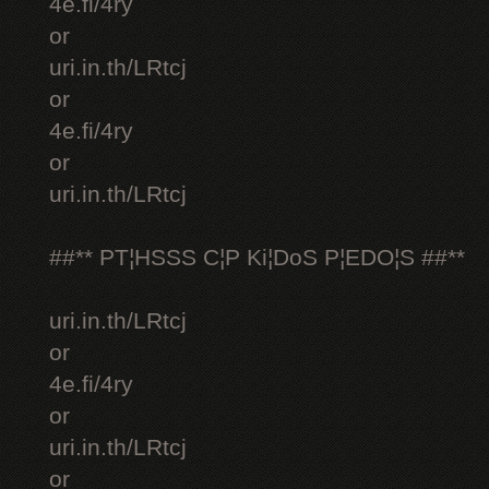
4e.fi/4ry
or
uri.in.th/LRtcj
or
4e.fi/4ry
or
uri.in.th/LRtcj
##** PT¦HSSS C¦P Ki¦DoS P¦EDO¦S ##**
uri.in.th/LRtcj
or
4e.fi/4ry
or
uri.in.th/LRtcj
or