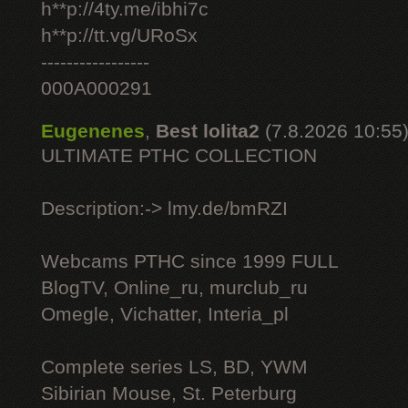
h**p://4ty.me/ibhi7c
h**p://tt.vg/URoSx
-----------------
000A000291
Eugenenes
,
Best lolita2
(7.8.2026 10:55
ULTIMATE РТНС COLLECTION
Description:-> lmy.de/bmRZI
Webcams РТНС since 1999 FULL
BlogTV, Online_ru, murclub_ru
Omegle, Vichatter, Interia_pl
Complete series LS, BD, YWM
Sibirian Mouse, St. Peterburg