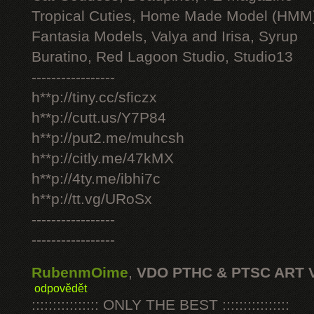
Tropical Cuties, Home Made Model (HMM
Fantasia Models, Valya and Irisa, Syrup
Buratino, Red Lagoon Studio, Studio13
-----------------
h**p://tiny.cc/sficzx
h**p://cutt.us/Y7P84
h**p://put2.me/muhcsh
h**p://citly.me/47kMX
h**p://4ty.me/ibhi7c
h**p://tt.vg/URoSx
-----------------
-----------------
RubenmOime
,
VDO PTHC & PTSC ART 
odpovědět
:::::::::::::::: ONLY THE BEST ::::::::::::::::