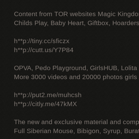
Content from TOR websites Magic Kingdo
Childs Play, Baby Heart, Giftbox, Hoarders
h**p://tiny.cc/sficzx
h**p://cutt.us/Y7P84
OPVA, Pedo Playground, GirlsHUB, Lolita 
More 3000 videos and 20000 photos girls
h**p://put2.me/muhcsh
h**p://citly.me/47kMX
The new and exclusive material and compl
Full Siberian Mouse, Bibigon, Syrup, Bura