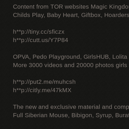
Content from TOR websites Magic Kingdo
Childs Play, Baby Heart, Giftbox, Hoarders
h**p://tiny.cc/sficzx
h**p://cutt.us/Y7P84
OPVA, Pedo Playground, GirlsHUB, Lolita 
More 3000 videos and 20000 photos girls
h**p://put2.me/muhcsh
h**p://citly.me/47kMX
The new and exclusive material and compl
Full Siberian Mouse, Bibigon, Syrup, Bura