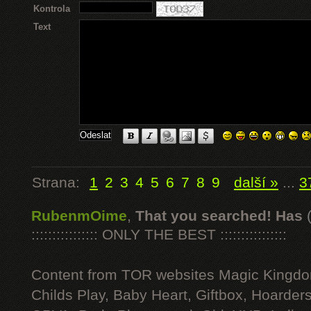
Kontrola
Text
Strana:
1
2
3
4
5
6
7
8
9
další »
...
3
RubenmOime
,
That you searched! Has
:::::::::::::::: ONLY THE BEST ::::::::::::::::
Content from TOR websites Magic Kingdo
Childs Play, Baby Heart, Giftbox, Hoarders