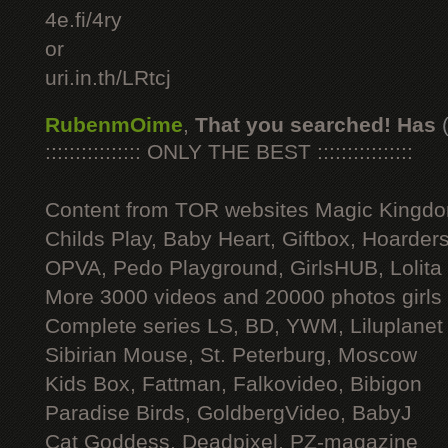
4e.fi/4ry
or
uri.in.th/LRtcj
RubenmOime
,
That you searched! Has
:::::::::::::::: ONLY THE BEST ::::::::::::::::
Content from TOR websites Magic Kingdo
Childs Play, Baby Heart, Giftbox, Hoarders
OPVA, Pedo Playground, GirlsHUB, Lolita 
More 3000 videos and 20000 photos girls
Complete series LS, BD, YWM, Liluplanet
Sibirian Mouse, St. Peterburg, Moscow
Kids Box, Fattman, Falkovideo, Bibigon
Paradise Birds, GoldbergVideo, BabyJ
Cat Goddess, Deadpixel, PZ-magazine