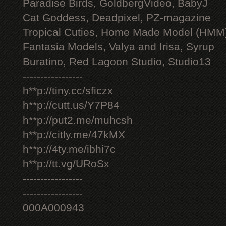
Paradise Birds, GoldbergVideo, BabyJ
Cat Goddess, Deadpixel, PZ-magazine
Tropical Cuties, Home Made Model (HMM
Fantasia Models, Valya and Irisa, Syrup
Buratino, Red Lagoon Studio, Studio13
-----------------
h**p://tiny.cc/sficzx
h**p://cutt.us/Y7P84
h**p://put2.me/muhcsh
h**p://citly.me/47kMX
h**p://4ty.me/ibhi7c
h**p://tt.vg/URoSx
-----------------
-----------------
000A000943