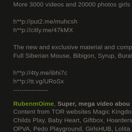
More 3000 videos and 20000 photos girls
h**p://put2.me/muhcsh
h**p://citly.me/47kMX
The new and exclusive material and compl
Full Siberian Mouse, Bibigon, Syrup, Bura
h**p://4ty.me/ibhi7c
h**p://tt.vg/URoSx
-----------------
RubenmOime
,
Super, mega video abou
Content from TOR websites Magic Kingdo
Childs Play, Baby Heart, Giftbox, Hoarders
OPVA, Pedo Playground, GirlsHUB, Lolita 