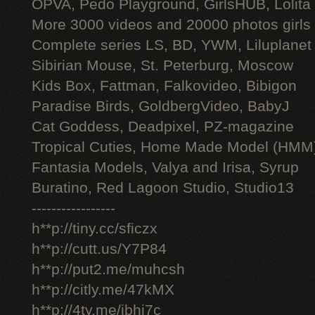
OPVA, Pedo Playground, GirlsHUB, Lolita 
More 3000 videos and 20000 photos girls
Complete series LS, BD, YWM, Liluplanet
Sibirian Mouse, St. Peterburg, Moscow
Kids Box, Fattman, Falkovideo, Bibigon
Paradise Birds, GoldbergVideo, BabyJ
Cat Goddess, Deadpixel, PZ-magazine
Tropical Cuties, Home Made Model (HMM
Fantasia Models, Valya and Irisa, Syrup
Buratino, Red Lagoon Studio, Studio13
-----------------
h**p://tiny.cc/sficzx
h**p://cutt.us/Y7P84
h**p://put2.me/muhcsh
h**p://citly.me/47kMX
h**p://4ty.me/ibhi7c