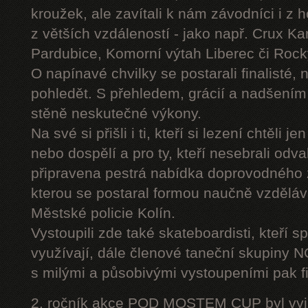
kroužek, ale zavítali k nám závodníci i z 
z větších vzdáleností - jako např. Crux K
Pardubice, Komorní výtah Liberec či Roc
O napínavé chvilky se postarali finalisté, 
pohledět. S přehledem, grácií a nadšením
stěně neskutečné výkony.
Na své si přišli i ti, kteří si lezení chtěli j
nebo dospělí a pro ty, kteří nesebrali odv
připravena pestrá nabídka doprovodného
kterou se postaral formou naučně vzděláv
Městské policie Kolín.
Vystoupili zde také skateboardisti, kteří s
využívají, dále členové taneční skupiny
s milými a působivými vystoupeními pak fi
2. ročník akce POD MOSTEM CUP byl vyjím