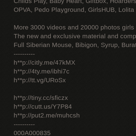
Childs Play, Baby Heart, Giftbox, Hoarders
OPVA, Pedo Playground, GirlsHUB, Lolita 
More 3000 videos and 20000 photos girls
The new and exclusive material and compl
Full Siberian Mouse, Bibigon, Syrup, Bura
----------
h**p://citly.me/47kMX
h**p://4ty.me/ibhi7c
h**p://tt.vg/URoSx
h**p://tiny.cc/sficzx
h**p://cutt.us/Y7P84
h**p://put2.me/muhcsh
----------
000A000835