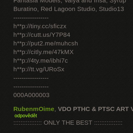
Fantasia Models, Valya and Irisa, Syrup
Buratino, Red Lagoon Studio, Studio13
-----------------
h**p://tiny.cc/sficzx
h**p://cutt.us/Y7P84
h**p://put2.me/muhcsh
h**p://citly.me/47kMX
h**p://4ty.me/ibhi7c
h**p://tt.vg/URoSx
-----------------
-----------------
000A000003
RubenmOime
,
VDO PTHC & PTSC ART 
odpovědět
:::::::::::::::: ONLY THE BEST ::::::::::::::::