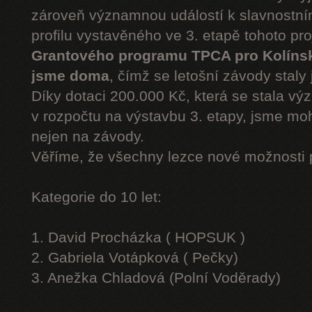
zároveň významnou událostí k slavnostn
profilu vystavěného ve 3. etapě tohoto pr
Grantového programu TPCA pro Kolíns
jsme doma
, čímž se letošní závody staly 
Díky dotaci 200.000 Kč, která se stala v
v rozpočtu na výstavbu 3. etapy, jsme moh
nejen na závody.
Věříme, že všechny lezce nové možnosti 
Kategorie do 10 let:
1. David Procházka ( HOPSUK )
2. Gabriela Votápková ( Pečky)
3. Anežka Chladová (Polní Voděrady)