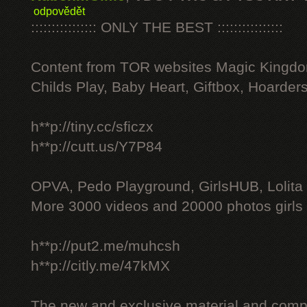
odpovědět
:::::::::::::::: ONLY THE BEST ::::::::::::::::
Content from TOR websites Magic Kingdo
Childs Play, Baby Heart, Giftbox, Hoarders
h**p://tiny.cc/sficzx
h**p://cutt.us/Y7P84
OPVA, Pedo Playground, GirlsHUB, Lolita 
More 3000 videos and 20000 photos girls
h**p://put2.me/muhcsh
h**p://citly.me/47kMX
The new and exclusive material and compl