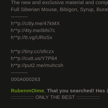
The new and exclusive material and compl
Full Siberian Mouse, Bibigon, Syrup, Bura
----------
h**p://citly.me/47kMX
h**p://4ty.me/ibhi7c
h**p://tt.vg/URoSx
h**p://tiny.cc/sficzx
h**p://cutt.us/Y7P84
h**p://put2.me/muhcsh
----------
000A000263
RubenmOime
,
That you searched! Has
:::::::::::::::: ONLY THE BEST ::::::::::::::::