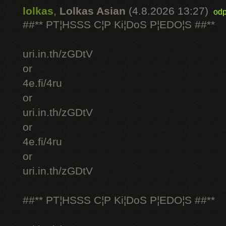
lolkas
,
Lolkas Asian
(4.8.2026 13:27)
odp
##** PT¦HSSS C¦P Ki¦DoS P¦EDO¦S ##**
uri.in.th/zGDtV
or
4e.fi/4ru
or
uri.in.th/zGDtV
or
4e.fi/4ru
or
uri.in.th/zGDtV
##** PT¦HSSS C¦P Ki¦DoS P¦EDO¦S ##**