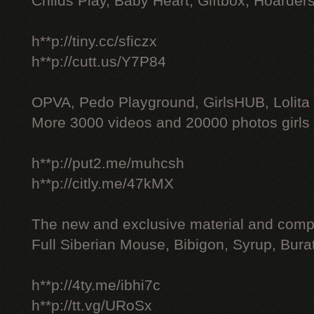
Childs Play, Baby Heart, Giftbox, Hoarders
h**p://tiny.cc/sficzx
h**p://cutt.us/Y7P84
OPVA, Pedo Playground, GirlsHUB, Lolita 
More 3000 videos and 20000 photos girls
h**p://put2.me/muhcsh
h**p://citly.me/47kMX
The new and exclusive material and compl
Full Siberian Mouse, Bibigon, Syrup, Bura
h**p://4ty.me/ibhi7c
h**p://tt.vg/URoSx