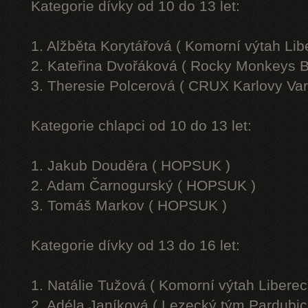
Kategorie dívky od 10 do 13 let:
1. Alžběta Korytářová ( Komorní výtah Lib
2. Kateřina Dvořáková ( Rocky Monkeys B
3. Theresie Polcerová ( CRUX Karlovy Var
Kategorie chlapci od 10 do 13 let:
1. Jakub Douděra ( HOPSUK )
2. Adam Čarnogurský ( HOPSUK )
3. Tomáš Markov ( HOPSUK )
Kategorie dívky od 13 do 16 let:
1. Natálie Tužová ( Komorní výtah Liberec
2. Adéla Janíková ( Lezecký tým Pardubic