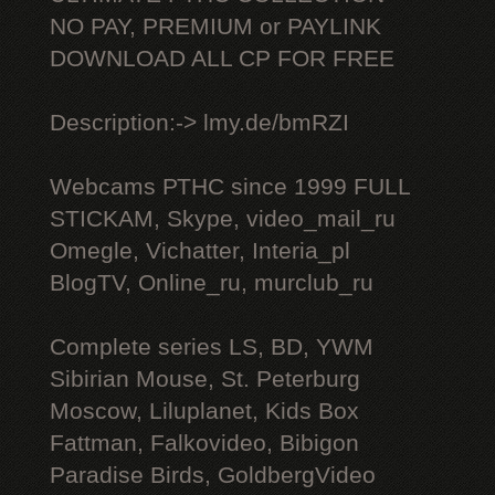
NO PAY, PREMIUM or PAYLINK
DOWNLOAD ALL СР FOR FREE
Description:-> lmy.de/bmRZI
Webcams РТНС since 1999 FULL
STICKAM, Skype, video_mail_ru
Omegle, Vichatter, Interia_pl
BlogTV, Online_ru, murclub_ru
Complete series LS, BD, YWM
Sibirian Mouse, St. Peterburg
Moscow, Liluplanet, Kids Box
Fattman, Falkovideo, Bibigon
Paradise Birds, GoldbergVideo