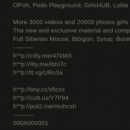
OPVA, Pedo Playground, GirlsHUB, Lolita 
More 3000 videos and 20000 photos girls
The new and exclusive material and compl
Full Siberian Mouse, Bibigon, Syrup, Bura
----------
h**p://citly.me/47kMX
h**p://4ty.me/ibhi7c
h**p://tt.vg/URoSx
h**p://tiny.cc/sficzx
h**p://cutt.us/Y7P84
h**p://put2.me/muhcsh
----------
000A000351