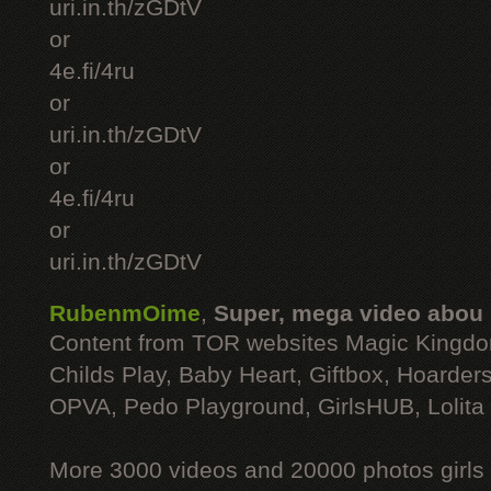
uri.in.th/zGDtV
or
4e.fi/4ru
or
uri.in.th/zGDtV
or
4e.fi/4ru
or
uri.in.th/zGDtV
RubenmOime
,
Super, mega video abou
Content from TOR websites Magic Kingdo
Childs Play, Baby Heart, Giftbox, Hoarders
OPVA, Pedo Playground, GirlsHUB, Lolita 
More 3000 videos and 20000 photos girls