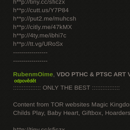
h**p://tiny.cc/sficzx
h**p://cutt.us/Y7P84
h**p://put2.me/muhcsh
h**p://citly.me/47kMX
h**p://4ty.me/ibhi7c
h**p://tt.vg/URoSx
-----------------
-----------------
RubenmOime
,
VDO PTHC & PTSC ART 
odpovědět
:::::::::::::::: ONLY THE BEST ::::::::::::::::
Content from TOR websites Magic Kingdo
Childs Play, Baby Heart, Giftbox, Hoarders
h**p://tiny.cc/sficzx