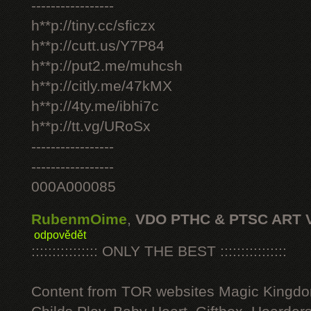
-----------------
h**p://tiny.cc/sficzx
h**p://cutt.us/Y7P84
h**p://put2.me/muhcsh
h**p://citly.me/47kMX
h**p://4ty.me/ibhi7c
h**p://tt.vg/URoSx
-----------------
-----------------
000A000085
RubenmOime
,
VDO PTHC & PTSC ART 
odpovědět
:::::::::::::::: ONLY THE BEST ::::::::::::::::
Content from TOR websites Magic Kingdo