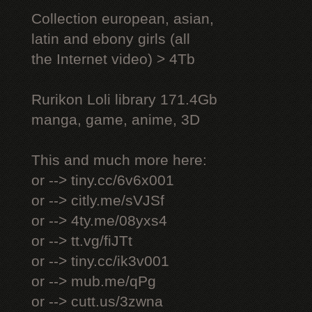
Collection european, asian,
latin and ebony girls (all
the Internet video) > 4Tb
Rurikon Lоli library 171.4Gb
manga, game, anime, 3D
This and much more here:
or --> tiny.cc/6v6x001
or --> citly.me/sVJSf
or --> 4ty.me/08yxs4
or --> tt.vg/fiJTt
or --> tiny.cc/ik3v001
or --> mub.me/qPg
or --> cutt.us/3zwna