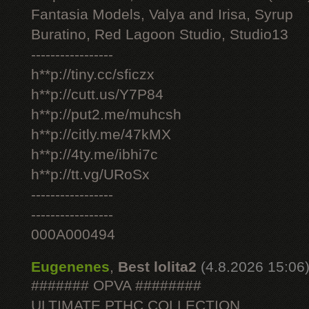
Fantasia Models, Valya and Irisa, Syrup
Buratino, Red Lagoon Studio, Studio13
-----------------
h**p://tiny.cc/sficzx
h**p://cutt.us/Y7P84
h**p://put2.me/muhcsh
h**p://citly.me/47kMX
h**p://4ty.me/ibhi7c
h**p://tt.vg/URoSx
-----------------
-----------------
000A000494
Eugenenes
,
Best lolita2
(4.8.2026 15:06
####### OPVA ########
ULTIMATE РТНС COLLECTION