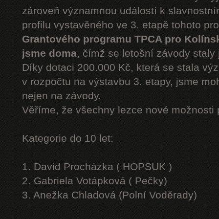
zároveň významnou událostí k slavnostn
profilu vystavěného ve 3. etapě tohoto pr
Grantového programu TPCA pro Kolíns
jsme doma
, čímž se letošní závody staly 
Díky dotaci 200.000 Kč, která se stala v
v rozpočtu na výstavbu 3. etapy, jsme moh
nejen na závody.
Věříme, že všechny lezce nové možnosti 
Kategorie do 10 let:
1. David Procházka ( HOPSUK )
2. Gabriela Votápková ( Pečky)
3. Anežka Chladová (Polní Voděrady)