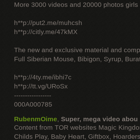
More 3000 videos and 20000 photos girls
h**p://put2.me/muhcsh
h**p://citly.me/47kMX
The new and exclusive material and compl
Full Siberian Mouse, Bibigon, Syrup, Bura
h**p://4ty.me/ibhi7c
h**p://tt.vg/URoSx
-----------------
000A000785
RubenmOime
,
Super, mega video abou
Content from TOR websites Magic Kingdo
Childs Play, Baby Heart, Giftbox, Hoarders