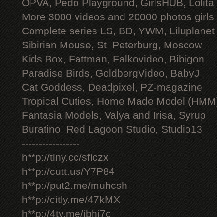
OPVA, Pedo Playground, GirlsHUB, Lolita 
More 3000 videos and 20000 photos girls
Complete series LS, BD, YWM, Liluplanet
Sibirian Mouse, St. Peterburg, Moscow
Kids Box, Fattman, Falkovideo, Bibigon
Paradise Birds, GoldbergVideo, BabyJ
Cat Goddess, Deadpixel, PZ-magazine
Tropical Cuties, Home Made Model (HMM
Fantasia Models, Valya and Irisa, Syrup
Buratino, Red Lagoon Studio, Studio13
-----------------
h**p://tiny.cc/sficzx
h**p://cutt.us/Y7P84
h**p://put2.me/muhcsh
h**p://citly.me/47kMX
h**p://4ty.me/ibhi7c