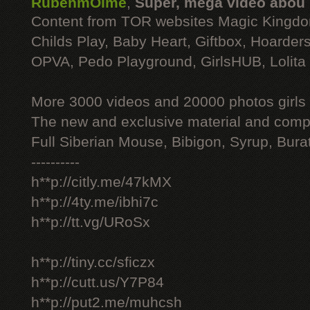
RubenmOime
,
Super, mega video abou
Content from TOR websites Magic Kingdo
Childs Play, Baby Heart, Giftbox, Hoarders
OPVA, Pedo Playground, GirlsHUB, Lolita 
More 3000 videos and 20000 photos girls
The new and exclusive material and compl
Full Siberian Mouse, Bibigon, Syrup, Bura
----------
h**p://citly.me/47kMX
h**p://4ty.me/ibhi7c
h**p://tt.vg/URoSx
h**p://tiny.cc/sficzx
h**p://cutt.us/Y7P84
h**p://put2.me/muhcsh