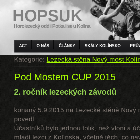
HOPSUK
Horolezecký oddíl Potkali se u Kolína
ACT
O NÁS
ČLÁNKY
SKÁLY KOLÍNSKO
PRŮ
Kategorie:
Lezecká stěna Nový most Kolí
Pod Mostem CUP 2015
2. ročník lezeckých závodů
konaný 5.9.2015 na Lezecké stěně Nový 
povedl.
Účastníků bylo jednou tolik, než vloni a úč
mladí lezci z Kolínska, včetně těch, co n