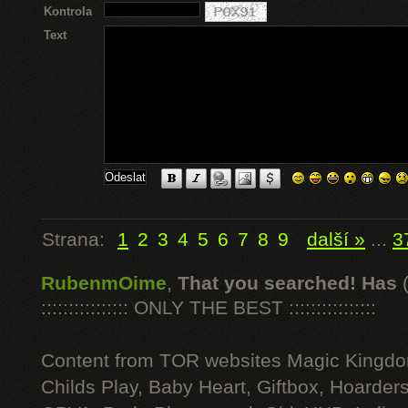
Kontrola
Text
Strana:
1
2
3
4
5
6
7
8
9
další »
...
3
RubenmOime
,
That you searched! Has
:::::::::::::::: ONLY THE BEST ::::::::::::::::
Content from TOR websites Magic Kingdo
Childs Play, Baby Heart, Giftbox, Hoarders