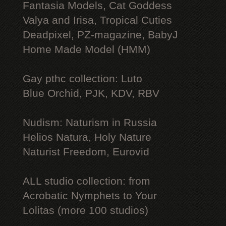
Fantasia Models, Cat Goddess
Valya and Irisa, Tropical Cuties
Deadpixel, PZ-magazine, BabyJ
Home Made Model (HMM)
Gay рthс collection: Luto
Blue Orchid, PJK, KDV, RBV
Nudism: Naturism in Russia
Helios Natura, Holy Nature
Naturist Freedom, Eurovid
ALL studio collection: from
Acrobatic Nymрhеts to Your
Lоlitаs (more 100 studios)