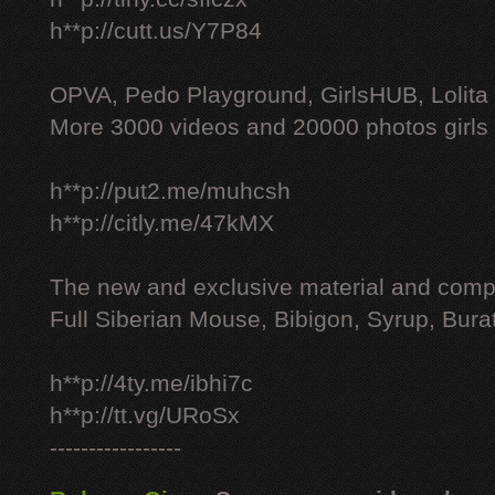
h**p://cutt.us/Y7P84
OPVA, Pedo Playground, GirlsHUB, Lolita 
More 3000 videos and 20000 photos girls
h**p://put2.me/muhcsh
h**p://citly.me/47kMX
The new and exclusive material and compl
Full Siberian Mouse, Bibigon, Syrup, Bura
h**p://4ty.me/ibhi7c
h**p://tt.vg/URoSx
-----------------