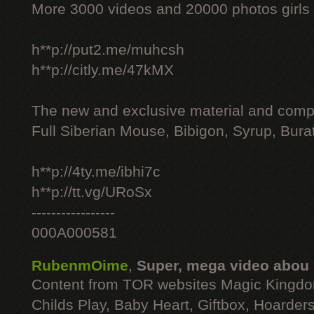
More 3000 videos and 20000 photos girls
h**p://put2.me/muhcsh
h**p://citly.me/47kMX
The new and exclusive material and compl
Full Siberian Mouse, Bibigon, Syrup, Bura
h**p://4ty.me/ibhi7c
h**p://tt.vg/URoSx
-----------------
000A000581
RubenmOime
,
Super, mega video abou
Content from TOR websites Magic Kingdo
Childs Play, Baby Heart, Giftbox, Hoarders