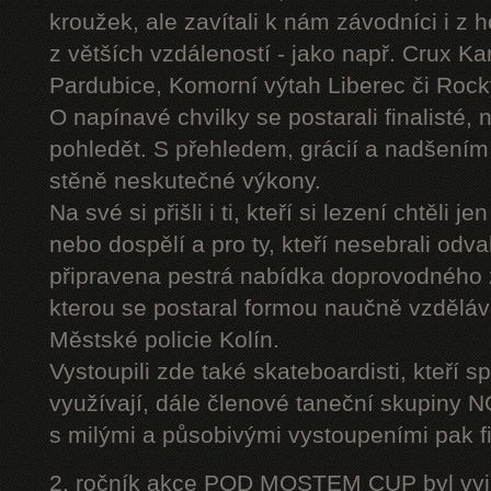
kroužek, ale zavítali k nám závodníci i z 
z větších vzdáleností - jako např. Crux K
Pardubice, Komorní výtah Liberec či Roc
O napínavé chvilky se postarali finalisté, 
pohledět. S přehledem, grácií a nadšením
stěně neskutečné výkony.
Na své si přišli i ti, kteří si lezení chtěli j
nebo dospělí a pro ty, kteří nesebrali odv
připravena pestrá nabídka doprovodného
kterou se postaral formou naučně vzděláv
Městské policie Kolín.
Vystoupili zde také skateboardisti, kteří s
využívají, dále členové taneční skupiny
s milými a působivými vystoupeními pak fi
2. ročník akce POD MOSTEM CUP byl vyjím