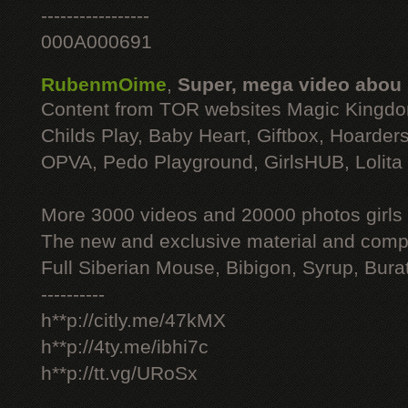
-----------------
000A000691
RubenmOime
,
Super, mega video abou
Content from TOR websites Magic Kingdo
Childs Play, Baby Heart, Giftbox, Hoarders
OPVA, Pedo Playground, GirlsHUB, Lolita 
More 3000 videos and 20000 photos girls
The new and exclusive material and compl
Full Siberian Mouse, Bibigon, Syrup, Bura
----------
h**p://citly.me/47kMX
h**p://4ty.me/ibhi7c
h**p://tt.vg/URoSx