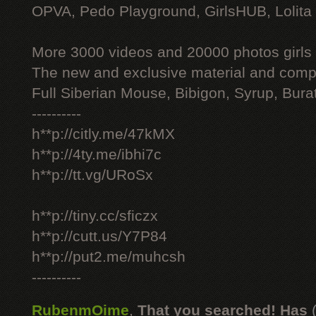
OPVA, Pedo Playground, GirlsHUB, Lolita 
More 3000 videos and 20000 photos girls
The new and exclusive material and compl
Full Siberian Mouse, Bibigon, Syrup, Bura
----------
h**p://citly.me/47kMX
h**p://4ty.me/ibhi7c
h**p://tt.vg/URoSx
h**p://tiny.cc/sficzx
h**p://cutt.us/Y7P84
h**p://put2.me/muhcsh
----------
RubenmOime
,
That you searched! Has