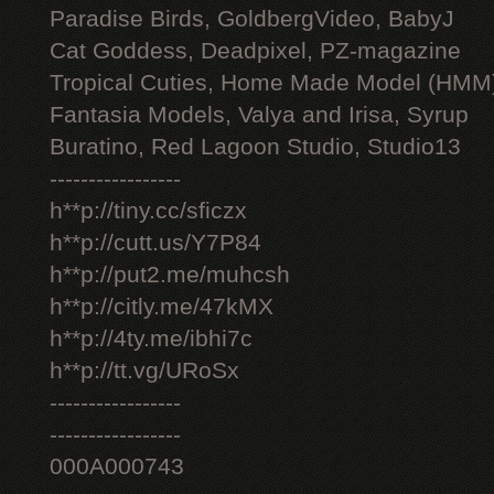
Paradise Birds, GoldbergVideo, BabyJ
Cat Goddess, Deadpixel, PZ-magazine
Tropical Cuties, Home Made Model (HMM
Fantasia Models, Valya and Irisa, Syrup
Buratino, Red Lagoon Studio, Studio13
-----------------
h**p://tiny.cc/sficzx
h**p://cutt.us/Y7P84
h**p://put2.me/muhcsh
h**p://citly.me/47kMX
h**p://4ty.me/ibhi7c
h**p://tt.vg/URoSx
-----------------
-----------------
000A000743