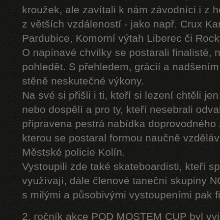
kroužek, ale zavítali k nám závodníci i z 
z větších vzdáleností - jako např. Crux K
Pardubice, Komorní výtah Liberec či Roc
O napínavé chvilky se postarali finalisté, 
pohledět. S přehledem, grácií a nadšením
stěně neskutečné výkony.
Na své si přišli i ti, kteří si lezení chtěli j
nebo dospělí a pro ty, kteří nesebrali odv
připravena pestrá nabídka doprovodného
kterou se postaral formou naučně vzděláv
Městské policie Kolín.
Vystoupili zde také skateboardisti, kteří s
využívají, dále členové taneční skupiny
s milými a působivými vystoupeními pak fi
2. ročník akce POD MOSTEM CUP byl vyjím