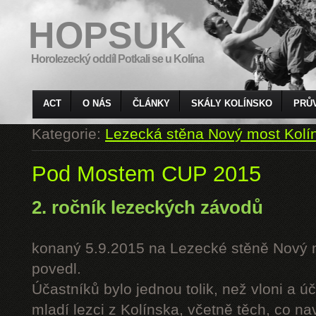
HOPSUK
Horolezecký oddíl Potkali se u Kolína
ACT
O NÁS
ČLÁNKY
SKÁLY KOLÍNSKO
PRŮ
Kategorie:
Lezecká stěna Nový most Kolí
Pod Mostem CUP 2015
2. ročník lezeckých závodů
konaný 5.9.2015 na Lezecké stěně Nový 
povedl.
Účastníků bylo jednou tolik, než vloni a úč
mladí lezci z Kolínska, včetně těch, co n