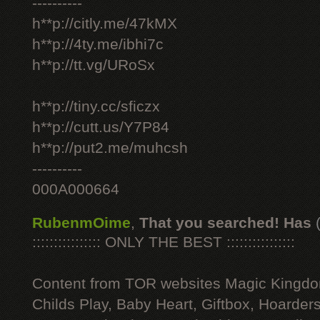
----------
h**p://citly.me/47kMX
h**p://4ty.me/ibhi7c
h**p://tt.vg/URoSx
h**p://tiny.cc/sficzx
h**p://cutt.us/Y7P84
h**p://put2.me/muhcsh
----------
000A000664
RubenmOime
,
That you searched! Has
:::::::::::::::: ONLY THE BEST ::::::::::::::::
Content from TOR websites Magic Kingdo
Childs Play, Baby Heart, Giftbox, Hoarders