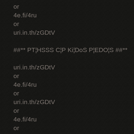
or
4e.fi/4ru
or
uri.in.th/zGDtV
##** PT¦HSSS C¦P Ki¦DoS P¦EDO¦S ##**
uri.in.th/zGDtV
or
4e.fi/4ru
or
uri.in.th/zGDtV
or
4e.fi/4ru
or