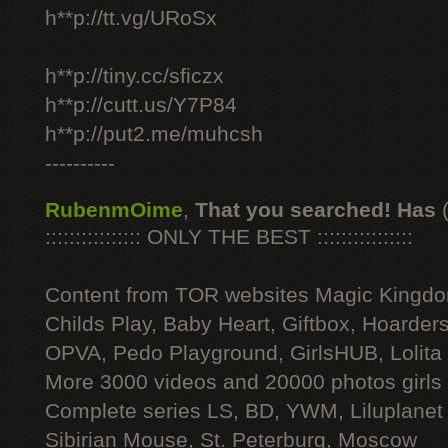
h**p://tt.vg/URoSx
h**p://tiny.cc/sficzx
h**p://cutt.us/Y7P84
h**p://put2.me/muhcsh
----------
RubenmOime
,
That you searched! Has
:::::::::::::::: ONLY THE BEST ::::::::::::::::
Content from TOR websites Magic Kingdo
Childs Play, Baby Heart, Giftbox, Hoarders
OPVA, Pedo Playground, GirlsHUB, Lolita 
More 3000 videos and 20000 photos girls
Complete series LS, BD, YWM, Liluplanet
Sibirian Mouse, St. Peterburg, Moscow