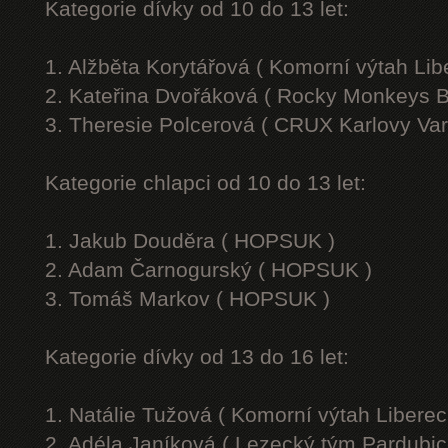
Kategorie dívky od 10 do 13 let:
1. Alžběta Korytářová ( Komorní výtah Lib
2. Kateřina Dvořáková ( Rocky Monkeys B
3. Theresie Polcerová ( CRUX Karlovy Var
Kategorie chlapci od 10 do 13 let:
1. Jakub Douděra ( HOPSUK )
2. Adam Čarnogurský ( HOPSUK )
3. Tomáš Markov ( HOPSUK )
Kategorie dívky od 13 do 16 let:
1. Natálie Tužová ( Komorní výtah Liberec
2. Adéla Janíková ( Lezecký tým Pardubic