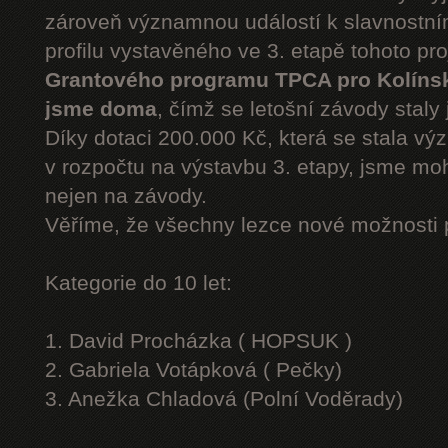
zároveň významnou událostí k slavnostn
profilu vystavěného ve 3. etapě tohoto pr
Grantového programu TPCA pro Kolíns
jsme doma
, čímž se letošní závody staly 
Díky dotaci 200.000 Kč, která se stala v
v rozpočtu na výstavbu 3. etapy, jsme moh
nejen na závody.
Věříme, že všechny lezce nové možnosti 
Kategorie do 10 let:
1. David Procházka ( HOPSUK )
2. Gabriela Votápková ( Pečky)
3. Anežka Chladová (Polní Voděrady)