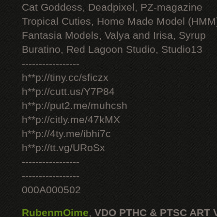
Cat Goddess, Deadpixel, PZ-magazine
Tropical Cuties, Home Made Model (HMM
Fantasia Models, Valya and Irisa, Syrup
Buratino, Red Lagoon Studio, Studio13
-----------------
h**p://tiny.cc/sficzx
h**p://cutt.us/Y7P84
h**p://put2.me/muhcsh
h**p://citly.me/47kMX
h**p://4ty.me/ibhi7c
h**p://tt.vg/URoSx
-----------------
-----------------
000A000502
RubenmOime
,
VDO PTHC & PTSC ART 