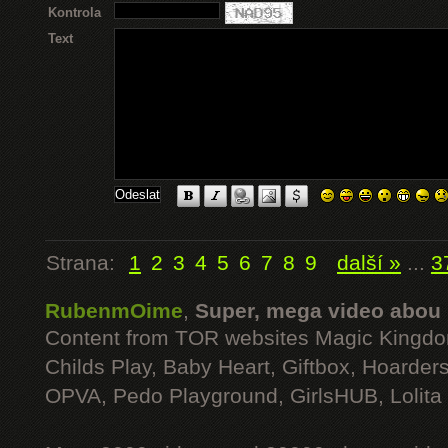
Kontrola
Text
Strana:
1
2
3
4
5
6
7
8
9
další »
...
3
RubenmOime
,
Super, mega video abou
Content from TOR websites Magic Kingdo
Childs Play, Baby Heart, Giftbox, Hoarders
OPVA, Pedo Playground, GirlsHUB, Lolita 