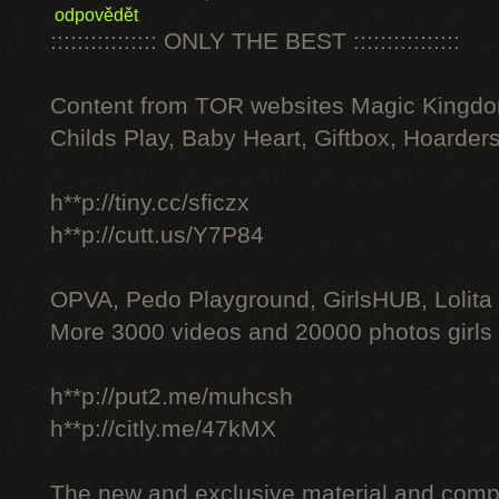
odpovědět
:::::::::::::::: ONLY THE BEST ::::::::::::::::
Content from TOR websites Magic Kingdo
Childs Play, Baby Heart, Giftbox, Hoarders
h**p://tiny.cc/sficzx
h**p://cutt.us/Y7P84
OPVA, Pedo Playground, GirlsHUB, Lolita 
More 3000 videos and 20000 photos girls
h**p://put2.me/muhcsh
h**p://citly.me/47kMX
The new and exclusive material and compl