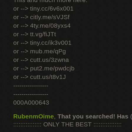
This and much more here:
or --> tiny.cc/6v6x001
or --> citly.me/sVJSf
or --> 4ty.me/08yxs4
or --> tt.vg/fiJTt
or --> tiny.cc/ik3v001
or --> mub.me/qPg
or --> cutt.us/3zwna
or --> put2.me/pwdcjb
or --> cutt.us/t8v1J
-----------------
-----------------
000A000643
RubenmOime
,
That you searched! Has
:::::::::::::::: ONLY THE BEST ::::::::::::::::