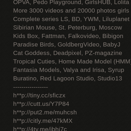
OPVA, Pedo Playground, GirlsHUB, Lolita 
More 3000 videos and 20000 photos girls
Complete series LS, BD, YWM, Liluplanet
Sibirian Mouse, St. Peterburg, Moscow
Kids Box, Fattman, Falkovideo, Bibigon
Paradise Birds, GoldbergVideo, BabyJ
Cat Goddess, Deadpixel, PZ-magazine
Tropical Cuties, Home Made Model (HMM
Fantasia Models, Valya and Irisa, Syrup
Buratino, Red Lagoon Studio, Studio13
-----------------
h**p://tiny.cc/sficzx
h**p://cutt.us/Y7P84
h**p://put2.me/muhcsh
h**p://citly.me/47kMX
h**p://4ty.me/ibhi7c