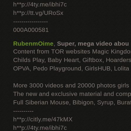
h**p://4ty.me/ibhi7c
h**p://tt.vg/URoSx
-----------------
000A000581
RubenmOime
,
Super, mega video abou
Content from TOR websites Magic Kingdo
Childs Play, Baby Heart, Giftbox, Hoarders
OPVA, Pedo Playground, GirlsHUB, Lolita 
More 3000 videos and 20000 photos girls
The new and exclusive material and compl
Full Siberian Mouse, Bibigon, Syrup, Bura
----------
h**p://citly.me/47kMX
h**p://4ty.me/ibhi7c