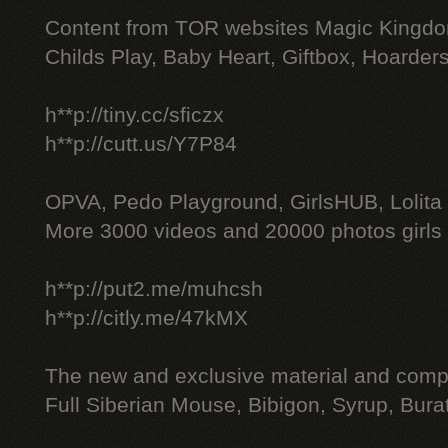
Content from TOR websites Magic Kingdo
Childs Play, Baby Heart, Giftbox, Hoarders
h**p://tiny.cc/sficzx
h**p://cutt.us/Y7P84
OPVA, Pedo Playground, GirlsHUB, Lolita 
More 3000 videos and 20000 photos girls
h**p://put2.me/muhcsh
h**p://citly.me/47kMX
The new and exclusive material and compl
Full Siberian Mouse, Bibigon, Syrup, Bura