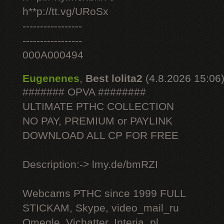
h**p://tt.vg/URoSx
-----------------
-----------------
000A000494
Eugenenes
,
Best lolita2
(4.8.2026 15:06
####### OPVA ########
ULTIMATE РТНС COLLECTION
NO PAY, PREMIUM or PAYLINK
DOWNLOAD ALL СР FOR FREE
Description:-> lmy.de/bmRZI
Webcams РТНС since 1999 FULL
STICKAM, Skype, video_mail_ru
Omegle, Vichatter, Interia_pl