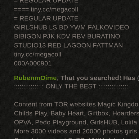
= REGULAR UPDATE
==== tiny.cc/megacoll
= REGULAR UPDATE
GIRLSHUB LS BD YWM FALKOVIDEO
BIBIGON PJK KDV RBV BURATINO
STUDIO13 RED LAGOON FATTMAN
tiny.cc/megacoll
000A000901
RubenmOime
,
That you searched! Has
:::::::::::::::: ONLY THE BEST ::::::::::::::::
Content from TOR websites Magic Kingdo
Childs Play, Baby Heart, Giftbox, Hoarders
OPVA, Pedo Playground, GirlsHUB, Lolita 
More 3000 videos and 20000 photos girls