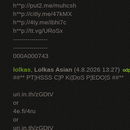
h**p://put2.me/muhcsh
h**p://citly.me/47kMX
h**p://4ty.me/ibhi7c
h**p://tt.vg/URoSx
-----------------
-----------------
000A000743
lolkas
,
Lolkas Asian
(4.8.2026 13:27)
odp
##** PT¦HSSS C¦P Ki¦DoS P¦EDO¦S ##**
uri.in.th/zGDtV
or
4e.fi/4ru
or
uri.in.th/zGDtV