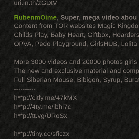
uri.in.th/zGDtV
RubenmOime
,
Super, mega video abou
Content from TOR websites Magic Kingdo
Childs Play, Baby Heart, Giftbox, Hoarders
OPVA, Pedo Playground, GirlsHUB, Lolita 
More 3000 videos and 20000 photos girls
The new and exclusive material and compl
Full Siberian Mouse, Bibigon, Syrup, Bura
----------
h**p://citly.me/47kMX
h**p://4ty.me/ibhi7c
h**p://tt.vg/URoSx
h**p://tiny.cc/sficzx