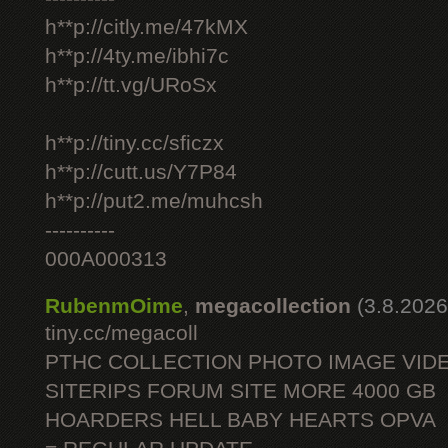
h**p://citly.me/47kMX
h**p://4ty.me/ibhi7c
h**p://tt.vg/URoSx
h**p://tiny.cc/sficzx
h**p://cutt.us/Y7P84
h**p://put2.me/muhcsh
----------
000A000313
RubenmOime
,
megacollection
(3.8.2026
tiny.cc/megacoll
PTHC COLLECTION PHOTO IMAGE VID
SITERIPS FORUM SITE MORE 4000 GB
HOARDERS HELL BABY HEARTS OPVA