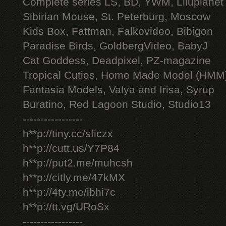
Complete series LS, BD, YWM, Liluplanet
Sibirian Mouse, St. Peterburg, Moscow
Kids Box, Fattman, Falkovideo, Bibigon
Paradise Birds, GoldbergVideo, BabyJ
Cat Goddess, Deadpixel, PZ-magazine
Tropical Cuties, Home Made Model (HMM
Fantasia Models, Valya and Irisa, Syrup
Buratino, Red Lagoon Studio, Studio13
-----------------
h**p://tiny.cc/sficzx
h**p://cutt.us/Y7P84
h**p://put2.me/muhcsh
h**p://citly.me/47kMX
h**p://4ty.me/ibhi7c
h**p://tt.vg/URoSx
-----------------