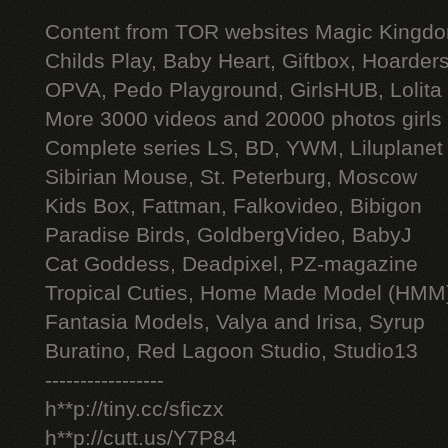
Content from TOR websites Magic Kingdo
Childs Play, Baby Heart, Giftbox, Hoarders
OPVA, Pedo Playground, GirlsHUB, Lolita 
More 3000 videos and 20000 photos girls
Complete series LS, BD, YWM, Liluplanet
Sibirian Mouse, St. Peterburg, Moscow
Kids Box, Fattman, Falkovideo, Bibigon
Paradise Birds, GoldbergVideo, BabyJ
Cat Goddess, Deadpixel, PZ-magazine
Tropical Cuties, Home Made Model (HMM
Fantasia Models, Valya and Irisa, Syrup
Buratino, Red Lagoon Studio, Studio13
-----------------
h**p://tiny.cc/sficzx
h**p://cutt.us/Y7P84