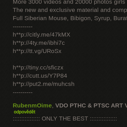
More 3000 videos and 20000 photos girls
The new and exclusive material and compl
Full Siberian Mouse, Bibigon, Syrup, Bura
----------
h**p://citly.me/47kMX
h**p://4ty.me/ibhi7c
h**p://tt.vg/URoSx
h**p://tiny.cc/sficzx
h**p://cutt.us/Y7P84
h**p://put2.me/muhcsh
----------
RubenmOime
,
VDO PTHC & PTSC ART 
odpovědět
:::::::::::::::: ONLY THE BEST ::::::::::::::::