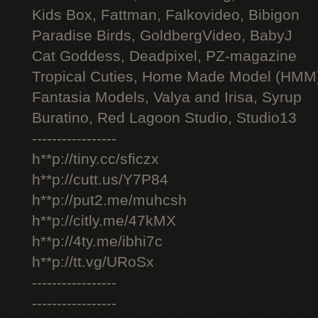
Kids Box, Fattman, Falkovideo, Bibigon
Paradise Birds, GoldbergVideo, BabyJ
Cat Goddess, Deadpixel, PZ-magazine
Tropical Cuties, Home Made Model (HMM
Fantasia Models, Valya and Irisa, Syrup
Buratino, Red Lagoon Studio, Studio13
-----------------
h**p://tiny.cc/sficzx
h**p://cutt.us/Y7P84
h**p://put2.me/muhcsh
h**p://citly.me/47kMX
h**p://4ty.me/ibhi7c
h**p://tt.vg/URoSx
-----------------
-----------------