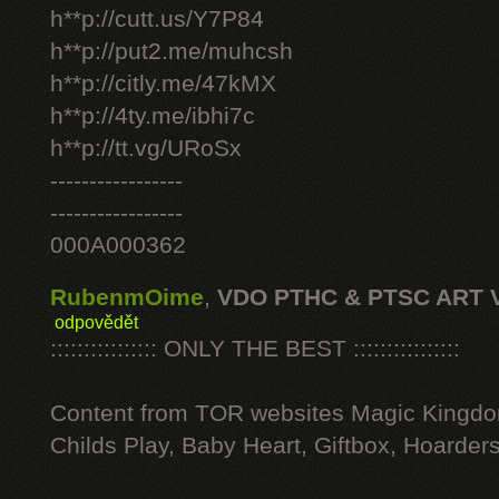
h**p://cutt.us/Y7P84
h**p://put2.me/muhcsh
h**p://citly.me/47kMX
h**p://4ty.me/ibhi7c
h**p://tt.vg/URoSx
-----------------
-----------------
000A000362
RubenmOime
,
VDO PTHC & PTSC ART 
odpovědět
:::::::::::::::: ONLY THE BEST ::::::::::::::::
Content from TOR websites Magic Kingdo
Childs Play, Baby Heart, Giftbox, Hoarders