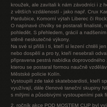
kroužek, ale zavítali k nám závodníci i z 
z větších vzdáleností - jako např. Crux K
Pardubice, Komorní výtah Liberec či Roc
O napínavé chvilky se postarali finalisté, 
pohledět. S přehledem, grácií a nadšením
stěně neskutečné výkony.
Na své si přišli i ti, kteří si lezení chtěli j
nebo dospělí a pro ty, kteří nesebrali odv
připravena pestrá nabídka doprovodného
kterou se postaral formou naučně vzděláv
Městské policie Kolín.
Vystoupili zde také skateboardisti, kteří s
využívají, dále členové taneční skupiny
s milými a působivými vystoupeními pak fi
2. ročník akce POD MOSTEM CUP byl vyjím