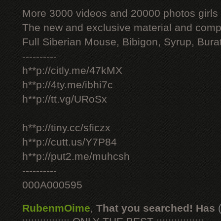
More 3000 videos and 20000 photos girls
The new and exclusive material and compl
Full Siberian Mouse, Bibigon, Syrup, Bura
----------
h**p://citly.me/47kMX
h**p://4ty.me/ibhi7c
h**p://tt.vg/URoSx
h**p://tiny.cc/sficzx
h**p://cutt.us/Y7P84
h**p://put2.me/muhcsh
----------
000A000595
RubenmOime
,
That you searched! Has