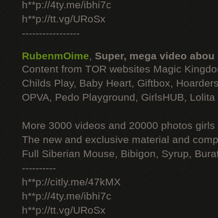
h**p://4ty.me/ibhi7c
h**p://tt.vg/URoSx
-----------------
RubenmOime
,
Super, mega video abou
Content from TOR websites Magic Kingdo
Childs Play, Baby Heart, Giftbox, Hoarders
OPVA, Pedo Playground, GirlsHUB, Lolita 
More 3000 videos and 20000 photos girls
The new and exclusive material and compl
Full Siberian Mouse, Bibigon, Syrup, Bura
----------
h**p://citly.me/47kMX
h**p://4ty.me/ibhi7c
h**p://tt.vg/URoSx