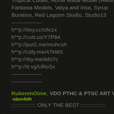
Tropical Cuties, Home Made Model (HMM
Fantasia Models, Valya and Irisa, Syrup
Buratino, Red Lagoon Studio, Studio13
-----------------
h**p://tiny.cc/sficzx
h**p://cutt.us/Y7P84
h**p://put2.me/muhcsh
h**p://citly.me/47kMX
h**p://4ty.me/ibhi7c
h**p://tt.vg/URoSx
-----------------
-----------------
RubenmOime
,
VDO PTHC & PTSC ART 
odpovědět
:::::::::::::::: ONLY THE BEST ::::::::::::::::