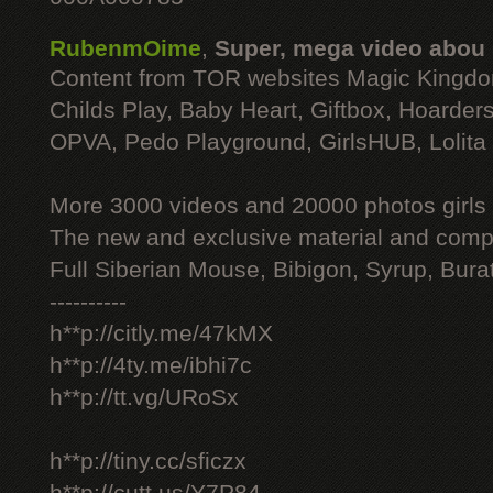
RubenmOime
,
Super, mega video abou
Content from TOR websites Magic Kingdo
Childs Play, Baby Heart, Giftbox, Hoarders
OPVA, Pedo Playground, GirlsHUB, Lolita 
More 3000 videos and 20000 photos girls
The new and exclusive material and compl
Full Siberian Mouse, Bibigon, Syrup, Bura
----------
h**p://citly.me/47kMX
h**p://4ty.me/ibhi7c
h**p://tt.vg/URoSx
h**p://tiny.cc/sficzx