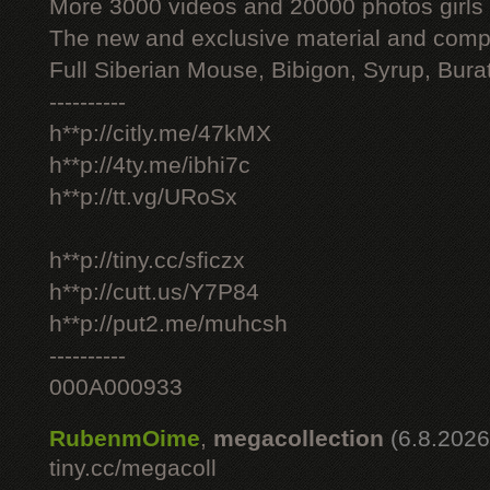
More 3000 videos and 20000 photos girls
The new and exclusive material and compl
Full Siberian Mouse, Bibigon, Syrup, Bura
----------
h**p://citly.me/47kMX
h**p://4ty.me/ibhi7c
h**p://tt.vg/URoSx
h**p://tiny.cc/sficzx
h**p://cutt.us/Y7P84
h**p://put2.me/muhcsh
----------
000A000933
RubenmOime
,
megacollection
(6.8.2026
tiny.cc/megacoll