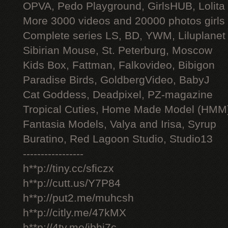
OPVA, Pedo Playground, GirlsHUB, Lolita 
More 3000 videos and 20000 photos girls
Complete series LS, BD, YWM, Liluplanet
Sibirian Mouse, St. Peterburg, Moscow
Kids Box, Fattman, Falkovideo, Bibigon
Paradise Birds, GoldbergVideo, BabyJ
Cat Goddess, Deadpixel, PZ-magazine
Tropical Cuties, Home Made Model (HMM
Fantasia Models, Valya and Irisa, Syrup
Buratino, Red Lagoon Studio, Studio13
-----------------
h**p://tiny.cc/sficzx
h**p://cutt.us/Y7P84
h**p://put2.me/muhcsh
h**p://citly.me/47kMX
h**p://4ty.me/ibhi7c