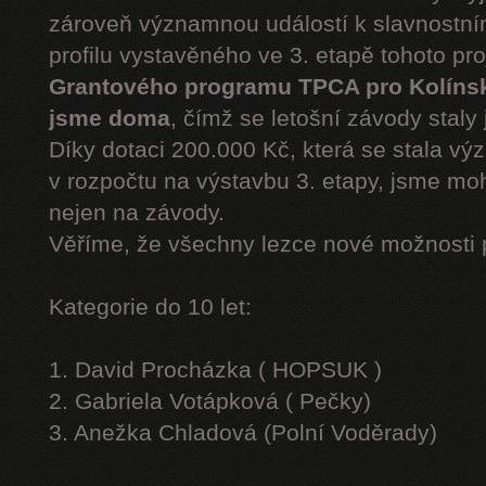
zároveň významnou událostí k slavnostn
profilu vystavěného ve 3. etapě tohoto pr
Grantového programu TPCA pro Kolíns
jsme doma
, čímž se letošní závody staly 
Díky dotaci 200.000 Kč, která se stala v
v rozpočtu na výstavbu 3. etapy, jsme moh
nejen na závody.
Věříme, že všechny lezce nové možnosti 
Kategorie do 10 let:
1. David Procházka ( HOPSUK )
2. Gabriela Votápková ( Pečky)
3. Anežka Chladová (Polní Voděrady)