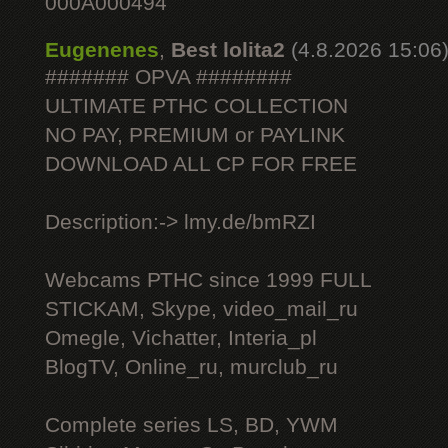
000A000494
Eugenenes
,
Best lolita2
(4.8.2026 15:06
####### OPVA ########
ULTIMATE РТНС COLLECTION
NO PAY, PREMIUM or PAYLINK
DOWNLOAD ALL СР FOR FREE
Description:-> lmy.de/bmRZI
Webcams РТНС since 1999 FULL
STICKAM, Skype, video_mail_ru
Omegle, Vichatter, Interia_pl
BlogTV, Online_ru, murclub_ru
Complete series LS, BD, YWM