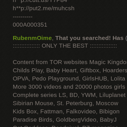
h**p://cutt.us/Y7P84
h**p://put2.me/muhcsh
----------
000A000351
RubenmOime
,
That you searched! Has
:::::::::::::::: ONLY THE BEST ::::::::::::::::
Content from TOR websites Magic Kingdo
Childs Play, Baby Heart, Giftbox, Hoarders
OPVA, Pedo Playground, GirlsHUB, Lolita 
More 3000 videos and 20000 photos girls
Complete series LS, BD, YWM, Liluplanet
Sibirian Mouse, St. Peterburg, Moscow
Kids Box, Fattman, Falkovideo, Bibigon
Paradise Birds, GoldbergVideo, BabyJ