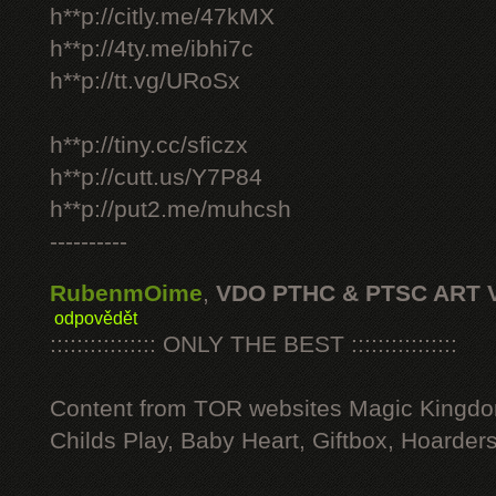
h**p://citly.me/47kMX
h**p://4ty.me/ibhi7c
h**p://tt.vg/URoSx
h**p://tiny.cc/sficzx
h**p://cutt.us/Y7P84
h**p://put2.me/muhcsh
----------
RubenmOime
,
VDO PTHC & PTSC ART 
odpovědět
:::::::::::::::: ONLY THE BEST ::::::::::::::::
Content from TOR websites Magic Kingdo
Childs Play, Baby Heart, Giftbox, Hoarders