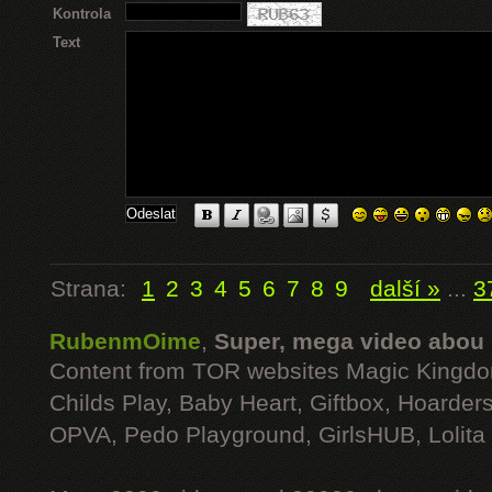
Kontrola
Text
Strana:
1
2
3
4
5
6
7
8
9
další »
...
3
RubenmOime
,
Super, mega video abou
Content from TOR websites Magic Kingdo
Childs Play, Baby Heart, Giftbox, Hoarders
OPVA, Pedo Playground, GirlsHUB, Lolita 