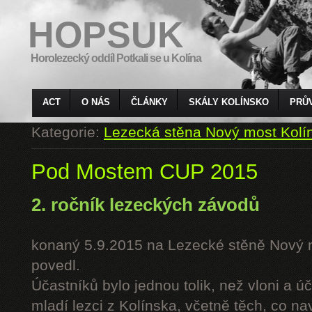
HOPSUK
Horolezecký oddíl Potkali se u Kolína
ACT
O NÁS
ČLÁNKY
SKÁLY KOLÍNSKO
PRŮ
Kategorie:
Lezecká stěna Nový most Kolí
Pod Mostem CUP 2015
2. ročník lezeckých závodů
konaný 5.9.2015 na Lezecké stěně Nový 
povedl.
Účastníků bylo jednou tolik, než vloni a úč
mladí lezci z Kolínska, včetně těch, co n