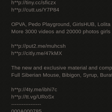
h**p://tiny.cc/sficzx
h**p://cutt.us/Y7P84
OPVA, Pedo Playground, GirlsHUB, Lolita 
More 3000 videos and 20000 photos girls
h**p://put2.me/muhcsh
h**p://citly.me/47kMX
The new and exclusive material and compl
Full Siberian Mouse, Bibigon, Syrup, Bura
h**p://4ty.me/ibhi7c
h**p://tt.vg/URoSx
-----------------
000A000785