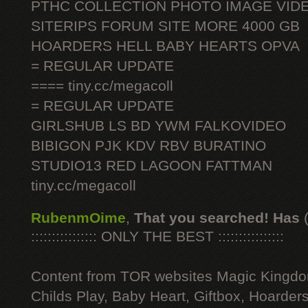
PTHC COLLECTION PHOTO IMAGE VID
SITERIPS FORUM SITE MORE 4000 GB
HOARDERS HELL BABY HEARTS OPVA
= REGULAR UPDATE
==== tiny.cc/megacoll
= REGULAR UPDATE
GIRLSHUB LS BD YWM FALKOVIDEO
BIBIGON PJK KDV RBV BURATINO
STUDIO13 RED LAGOON FATTMAN
tiny.cc/megacoll
RubenmOime
,
That you searched! Has
:::::::::::::::: ONLY THE BEST ::::::::::::::::
Content from TOR websites Magic Kingdo
Childs Play, Baby Heart, Giftbox, Hoarders