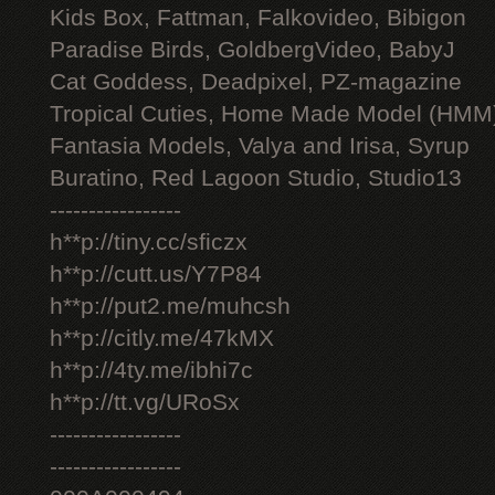
Kids Box, Fattman, Falkovideo, Bibigon
Paradise Birds, GoldbergVideo, BabyJ
Cat Goddess, Deadpixel, PZ-magazine
Tropical Cuties, Home Made Model (HMM
Fantasia Models, Valya and Irisa, Syrup
Buratino, Red Lagoon Studio, Studio13
-----------------
h**p://tiny.cc/sficzx
h**p://cutt.us/Y7P84
h**p://put2.me/muhcsh
h**p://citly.me/47kMX
h**p://4ty.me/ibhi7c
h**p://tt.vg/URoSx
-----------------
-----------------