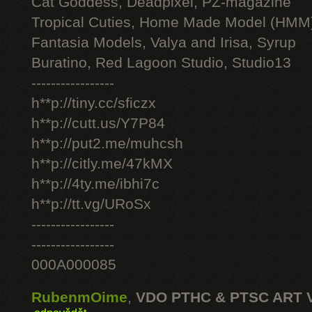
Cat Goddess, Deadpixel, PZ-magazine
Tropical Cuties, Home Made Model (HMM
Fantasia Models, Valya and Irisa, Syrup
Buratino, Red Lagoon Studio, Studio13
-----------------
h**p://tiny.cc/sficzx
h**p://cutt.us/Y7P84
h**p://put2.me/muhcsh
h**p://citly.me/47kMX
h**p://4ty.me/ibhi7c
h**p://tt.vg/URoSx
-----------------
-----------------
000A000085
RubenmOime
,
VDO PTHC & PTSC ART 