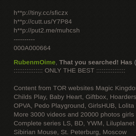
h**p://tiny.cc/sficzx
h**p://cutt.us/Y7P84
h**p://put2.me/muhcsh
----------
000A000664
RubenmOime
,
That you searched! Has
:::::::::::::::: ONLY THE BEST ::::::::::::::::
Content from TOR websites Magic Kingdo
Childs Play, Baby Heart, Giftbox, Hoarders
OPVA, Pedo Playground, GirlsHUB, Lolita 
More 3000 videos and 20000 photos girls
Complete series LS, BD, YWM, Liluplanet
Sibirian Mouse, St. Peterburg, Moscow