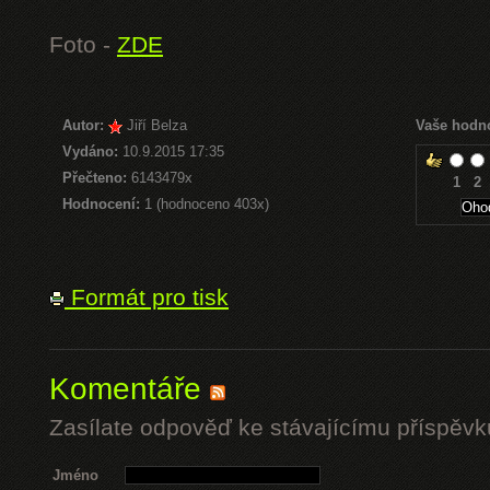
Foto -
ZDE
Autor:
Jiří Belza
Vaše hodn
Vydáno:
10.9.2015 17:35
Přečteno:
6143479x
1
2
Hodnocení:
1 (hodnoceno 403x)
Formát pro tisk
Komentáře
Zasílate odpověď ke stávajícímu příspěvk
Jméno