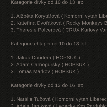
Kategorie dívky od 10 do 13 let:
1. Alžběta Korytářová ( Komorní výtah Lib
2. Kateřina Dvořáková ( Rocky Monkeys B
3. Theresie Polcerová ( CRUX Karlovy Var
Kategorie chlapci od 10 do 13 let:
1. Jakub Douděra ( HOPSUK )
2. Adam Čarnogurský ( HOPSUK )
3. Tomáš Markov ( HOPSUK )
Kategorie dívky od 13 do 16 let:
1. Natálie Tužová ( Komorní výtah Liberec
2. Adéla Janíková ( Lezecký tým Pardubic