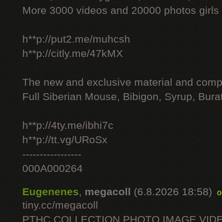
More 3000 videos and 20000 photos girls
h**p://put2.me/muhcsh
h**p://citly.me/47kMX
The new and exclusive material and compl
Full Siberian Mouse, Bibigon, Syrup, Bura
h**p://4ty.me/ibhi7c
h**p://tt.vg/URoSx
-----------------
000A000264
Eugenenes
,
megacoll
(6.8.2026 18:58)
o
tiny.cc/megacoll
PTHC COLLECTION PHOTO IMAGE VID