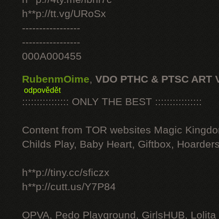
h**p://tt.vg/URoSx
-----------------
-----------------
000A000455
RubenmOime
,
VDO PTHC & PTSC ART 
odpovědět
:::::::::::::::: ONLY THE BEST ::::::::::::::::
Content from TOR websites Magic Kingdo
Childs Play, Baby Heart, Giftbox, Hoarders
h**p://tiny.cc/sficzx
h**p://cutt.us/Y7P84
OPVA, Pedo Playground, GirlsHUB, Lolita 