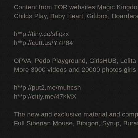
Content from TOR websites Magic Kingdo
Childs Play, Baby Heart, Giftbox, Hoarders
h**p://tiny.cc/sficzx
h**p://cutt.us/Y7P84
OPVA, Pedo Playground, GirlsHUB, Lolita 
More 3000 videos and 20000 photos girls
h**p://put2.me/muhcsh
h**p://citly.me/47kMX
The new and exclusive material and compl
Full Siberian Mouse, Bibigon, Syrup, Bura