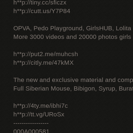
h**p://tiny.cc/sficzx
h**p://cutt.us/Y7P84
OPVA, Pedo Playground, GirlsHUB, Lolita 
More 3000 videos and 20000 photos girls
h**p://put2.me/muhcsh
h**p://citly.me/47kMX
The new and exclusive material and compl
Full Siberian Mouse, Bibigon, Syrup, Bura
h**p://4ty.me/ibhi7c
h**p://tt.vg/URoSx
-----------------
000A000581