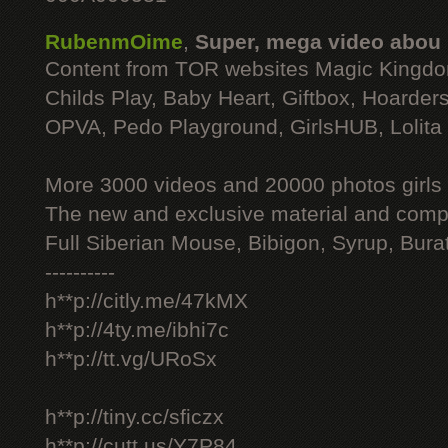
RubenmOime
,
Super, mega video abou
Content from TOR websites Magic Kingdo
Childs Play, Baby Heart, Giftbox, Hoarders
OPVA, Pedo Playground, GirlsHUB, Lolita 
More 3000 videos and 20000 photos girls
The new and exclusive material and compl
Full Siberian Mouse, Bibigon, Syrup, Bura
----------
h**p://citly.me/47kMX
h**p://4ty.me/ibhi7c
h**p://tt.vg/URoSx
h**p://tiny.cc/sficzx
h**p://cutt.us/Y7P84