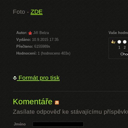
Foto -
ZDE
Autor:
Jiří Belza
Vaše hodn
Vydáno:
10.9.2015 17:35
Přečteno:
6155989x
1
2
Hodnocení:
1 (hodnoceno 403x)
Formát pro tisk
Komentáře
Zasílate odpověď ke stávajícímu příspěvk
Jméno