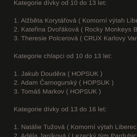
Kategorie dívky od 10 do 13 let:
1. Alžběta Korytářová ( Komorní výtah Lib
2. Kateřina Dvořáková ( Rocky Monkeys B
3. Theresie Polcerová ( CRUX Karlovy Var
Kategorie chlapci od 10 do 13 let:
1. Jakub Douděra ( HOPSUK )
2. Adam Čarnogurský ( HOPSUK )
3. Tomáš Markov ( HOPSUK )
Kategorie dívky od 13 do 16 let:
1. Natálie Tužová ( Komorní výtah Liberec
2. Adéla Janíková ( Lezecký tým Pardubic