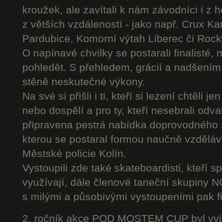
kroužek, ale zavítali k nám závodníci i z 
z větších vzdáleností - jako např. Crux K
Pardubice, Komorní výtah Liberec či Roc
O napínavé chvilky se postarali finalisté, 
pohledět. S přehledem, grácií a nadšením
stěně neskutečné výkony.
Na své si přišli i ti, kteří si lezení chtěli j
nebo dospělí a pro ty, kteří nesebrali odv
připravena pestrá nabídka doprovodného
kterou se postaral formou naučně vzděláv
Městské policie Kolín.
Vystoupili zde také skateboardisti, kteří s
využívají, dále členové taneční skupiny
s milými a působivými vystoupeními pak fi
2. ročník akce POD MOSTEM CUP byl vyjím