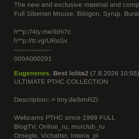
The new and exclusive material and compl
Full Siberian Mouse, Bibigon, Syrup, Bura
h**p://4ty.me/ibhi7c
h**p://tt.vg/URoSx
-----------------
000A000291
Eugenenes
,
Best lolita2
(7.8.2026 10:55
ULTIMATE РТНС COLLECTION
Description:-> lmy.de/bmRZI
Webcams РТНС since 1999 FULL
BlogTV, Online_ru, murclub_ru
Omegle, Vichatter, Interia_pl