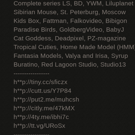
Complete series LS, BD, YWM, Liluplanet
Sibirian Mouse, St. Peterburg, Moscow
Kids Box, Fattman, Falkovideo, Bibigon
Paradise Birds, GoldbergVideo, BabyJ
Cat Goddess, Deadpixel, PZ-magazine
Tropical Cuties, Home Made Model (HMM
Fantasia Models, Valya and Irisa, Syrup
Buratino, Red Lagoon Studio, Studio13
-----------------
h**p://tiny.cc/sficzx
h**p://cutt.us/Y7P84
h**p://put2.me/muhcsh
h**p://citly.me/47kMX
h**p://4ty.me/ibhi7c
h**p://tt.vg/URoSx
-----------------