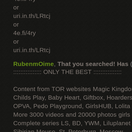
or
uri.in.th/LRtcj
or
4e.fi/4ry
or
uri.in.th/LRtcj
RubenmOime
,
That you searched! Has
:::::::::::::::: ONLY THE BEST ::::::::::::::::
Content from TOR websites Magic Kingdo
Childs Play, Baby Heart, Giftbox, Hoarders
OPVA, Pedo Playground, GirlsHUB, Lolita 
More 3000 videos and 20000 photos girls
Complete series LS, BD, YWM, Liluplanet
Sibirian Mouse, St. Peterburg, Moscow