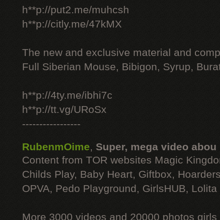
h**p://put2.me/muhcsh
h**p://citly.me/47kMX
The new and exclusive material and compl
Full Siberian Mouse, Bibigon, Syrup, Bura
h**p://4ty.me/ibhi7c
h**p://tt.vg/URoSx
-----------------
RubenmOime
,
Super, mega video abou
Content from TOR websites Magic Kingdo
Childs Play, Baby Heart, Giftbox, Hoarders
OPVA, Pedo Playground, GirlsHUB, Lolita 
More 3000 videos and 20000 photos girls