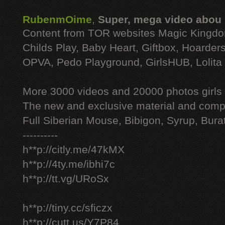
RubenmOime
,
Super, mega video abou
Content from TOR websites Magic Kingdo
Childs Play, Baby Heart, Giftbox, Hoarders
OPVA, Pedo Playground, GirlsHUB, Lolita 
More 3000 videos and 20000 photos girls
The new and exclusive material and compl
Full Siberian Mouse, Bibigon, Syrup, Bura
----------
h**p://citly.me/47kMX
h**p://4ty.me/ibhi7c
h**p://tt.vg/URoSx
h**p://tiny.cc/sficzx
h**p://cutt.us/Y7P84