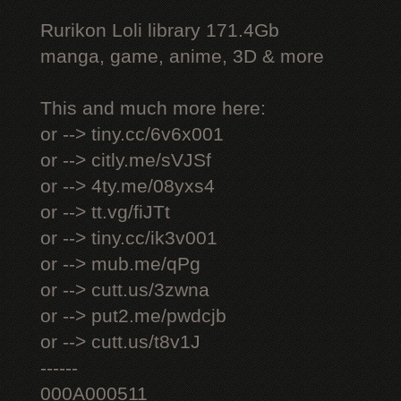
Rurikon Lоli library 171.4Gb
manga, game, anime, 3D & more
This and much more here:
or --> tiny.cc/6v6x001
or --> citly.me/sVJSf
or --> 4ty.me/08yxs4
or --> tt.vg/fiJTt
or --> tiny.cc/ik3v001
or --> mub.me/qPg
or --> cutt.us/3zwna
or --> put2.me/pwdcjb
or --> cutt.us/t8v1J
------
000A000511