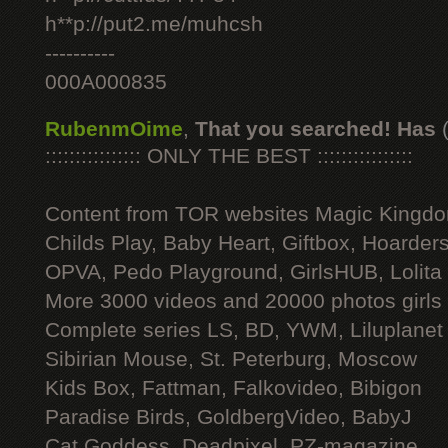
h**p://put2.me/muhcsh
----------
000A000835
RubenmOime
,
That you searched! Has
:::::::::::::::: ONLY THE BEST ::::::::::::::::
Content from TOR websites Magic Kingdo
Childs Play, Baby Heart, Giftbox, Hoarders
OPVA, Pedo Playground, GirlsHUB, Lolita 
More 3000 videos and 20000 photos girls
Complete series LS, BD, YWM, Liluplanet
Sibirian Mouse, St. Peterburg, Moscow
Kids Box, Fattman, Falkovideo, Bibigon
Paradise Birds, GoldbergVideo, BabyJ
Cat Goddess, Deadpixel, PZ-magazine