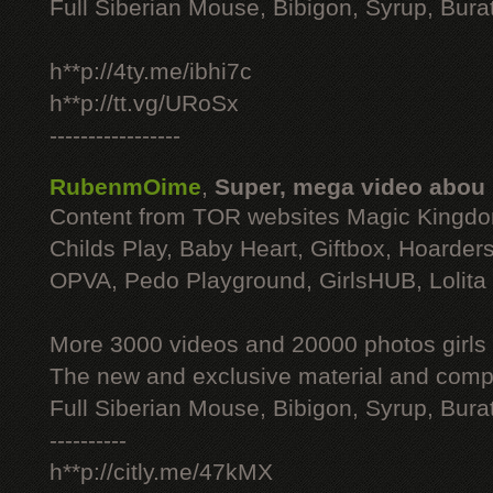
Full Siberian Mouse, Bibigon, Syrup, Bura
h**p://4ty.me/ibhi7c
h**p://tt.vg/URoSx
-----------------
RubenmOime
,
Super, mega video abou
Content from TOR websites Magic Kingdo
Childs Play, Baby Heart, Giftbox, Hoarders
OPVA, Pedo Playground, GirlsHUB, Lolita 
More 3000 videos and 20000 photos girls
The new and exclusive material and compl
Full Siberian Mouse, Bibigon, Syrup, Bura
----------
h**p://citly.me/47kMX