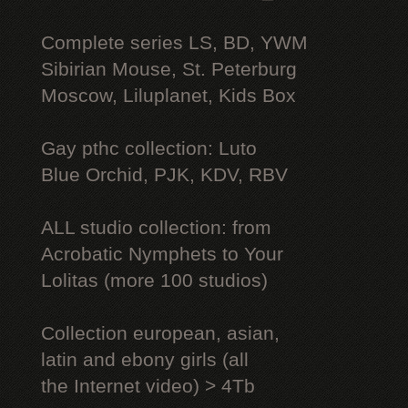
Complete series LS, BD, YWM
Sibirian Mouse, St. Peterburg
Moscow, Liluplanet, Kids Box
Gay рthс collection: Luto
Blue Orchid, PJK, KDV, RBV
ALL studio collection: from
Acrobatic Nymрhеts to Your
Lоlitаs (more 100 studios)
Collection european, asian,
latin and ebony girls (all
the Internet video) > 4Tb