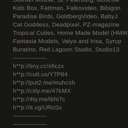
Kids Box, Fattman, Falkovideo, Bibigon
Paradise Birds, GoldbergVideo, BabyJ
Cat Goddess, Deadpixel, PZ-magazine
Tropical Cuties, Home Made Model (HMM
Fantasia Models, Valya and Irisa, Syrup
Buratino, Red Lagoon Studio, Studio13
-----------------
h**p://tiny.cc/sficzx
h**p://cutt.us/Y7P84
h**p://put2.me/muhcsh
h**p://citly.me/47kMX
h**p://4ty.me/ibhi7c
h**p://tt.vg/URoSx
-----------------
-----------------