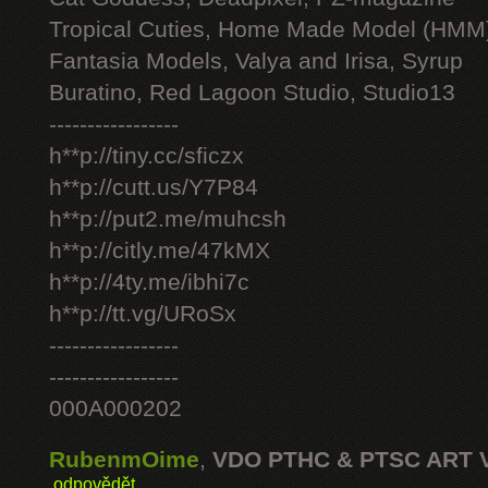
Tropical Cuties, Home Made Model (HMM
Fantasia Models, Valya and Irisa, Syrup
Buratino, Red Lagoon Studio, Studio13
-----------------
h**p://tiny.cc/sficzx
h**p://cutt.us/Y7P84
h**p://put2.me/muhcsh
h**p://citly.me/47kMX
h**p://4ty.me/ibhi7c
h**p://tt.vg/URoSx
-----------------
-----------------
000A000202
RubenmOime
,
VDO PTHC & PTSC ART 
odpovědět