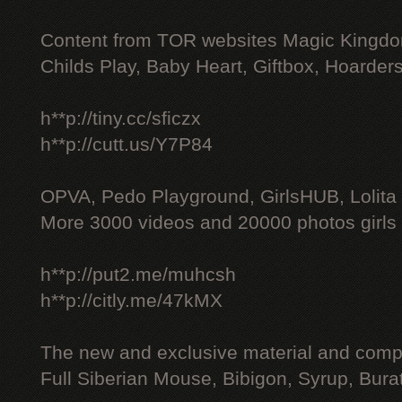
Content from TOR websites Magic Kingdo
Childs Play, Baby Heart, Giftbox, Hoarders
h**p://tiny.cc/sficzx
h**p://cutt.us/Y7P84
OPVA, Pedo Playground, GirlsHUB, Lolita 
More 3000 videos and 20000 photos girls
h**p://put2.me/muhcsh
h**p://citly.me/47kMX
The new and exclusive material and compl
Full Siberian Mouse, Bibigon, Syrup, Bura