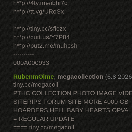
h**p://4ty.me/ibhi7c
h**p://tt.vg/URoSx
h**p://tiny.cc/sficzx
h**p://cutt.us/Y7P84
h**p://put2.me/muhcsh
----------
000A000933
RubenmOime
,
megacollection
(6.8.2026
tiny.cc/megacoll
PTHC COLLECTION PHOTO IMAGE VID
SITERIPS FORUM SITE MORE 4000 GB
HOARDERS HELL BABY HEARTS OPVA
= REGULAR UPDATE
==== tiny.cc/megacoll