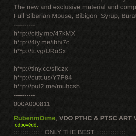
The new and exclusive material and compl
Full Siberian Mouse, Bibigon, Syrup, Bura
----------
h**p://citly.me/47kMX
h**p://4ty.me/ibhi7c
h**p://tt.vg/URoSx
h**p://tiny.cc/sficzx
h**p://cutt.us/Y7P84
h**p://put2.me/muhcsh
----------
000A000811
RubenmOime
,
VDO PTHC & PTSC ART 
odpovědět
:::::::::::::::: ONLY THE BEST ::::::::::::::::