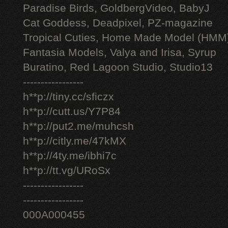
Paradise Birds, GoldbergVideo, BabyJ
Cat Goddess, Deadpixel, PZ-magazine
Tropical Cuties, Home Made Model (HMM
Fantasia Models, Valya and Irisa, Syrup
Buratino, Red Lagoon Studio, Studio13
-----------------
h**p://tiny.cc/sficzx
h**p://cutt.us/Y7P84
h**p://put2.me/muhcsh
h**p://citly.me/47kMX
h**p://4ty.me/ibhi7c
h**p://tt.vg/URoSx
-----------------
-----------------
000A000455