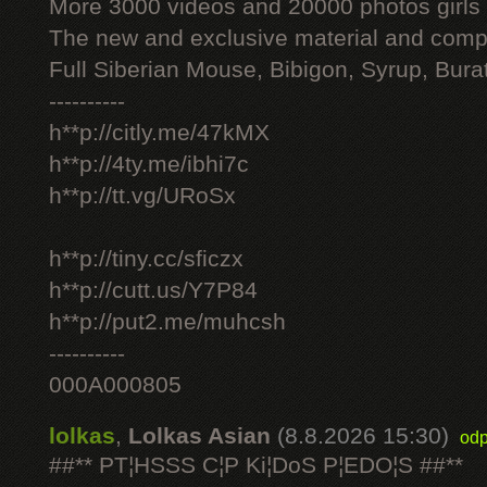
More 3000 videos and 20000 photos girls
The new and exclusive material and compl
Full Siberian Mouse, Bibigon, Syrup, Bura
----------
h**p://citly.me/47kMX
h**p://4ty.me/ibhi7c
h**p://tt.vg/URoSx
h**p://tiny.cc/sficzx
h**p://cutt.us/Y7P84
h**p://put2.me/muhcsh
----------
000A000805
lolkas
,
Lolkas Asian
(8.8.2026 15:30)
odp
##** PT¦HSSS C¦P Ki¦DoS P¦EDO¦S ##**