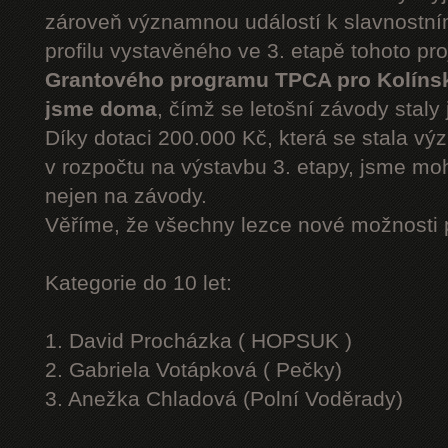
zároveň významnou událostí k slavnostn
profilu vystavěného ve 3. etapě tohoto pr
Grantového programu TPCA pro Kolíns
jsme doma
, čímž se letošní závody staly 
Díky dotaci 200.000 Kč, která se stala v
v rozpočtu na výstavbu 3. etapy, jsme moh
nejen na závody.
Věříme, že všechny lezce nové možnosti 
Kategorie do 10 let:
1. David Procházka ( HOPSUK )
2. Gabriela Votápková ( Pečky)
3. Anežka Chladová (Polní Voděrady)