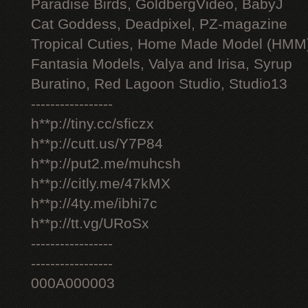
Paradise Birds, GoldbergVideo, BabyJ
Cat Goddess, Deadpixel, PZ-magazine
Tropical Cuties, Home Made Model (HMM
Fantasia Models, Valya and Irisa, Syrup
Buratino, Red Lagoon Studio, Studio13
-----------------
h**p://tiny.cc/sficzx
h**p://cutt.us/Y7P84
h**p://put2.me/muhcsh
h**p://citly.me/47kMX
h**p://4ty.me/ibhi7c
h**p://tt.vg/URoSx
-----------------
-----------------
000A000003