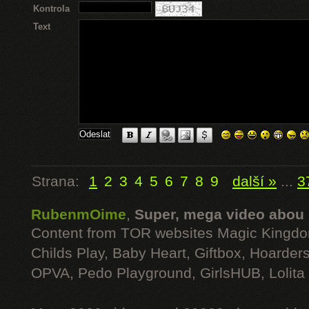
Kontrola
Text
Strana:
1
2
3
4
5
6
7
8
9
další »
...
3
RubenmOime
,
Super, mega video abou
Content from TOR websites Magic Kingdo
Childs Play, Baby Heart, Giftbox, Hoarders
OPVA, Pedo Playground, GirlsHUB, Lolita 