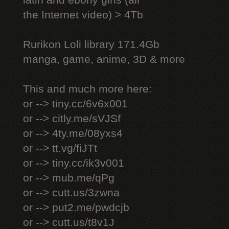
latin and ebony girls (all
the Internet video) > 4Tb
Rurikon Lоli library 171.4Gb
manga, game, anime, 3D & more
This and much more here:
or --> tiny.cc/6v6x001
or --> citly.me/sVJSf
or --> 4ty.me/08yxs4
or --> tt.vg/fiJTt
or --> tiny.cc/ik3v001
or --> mub.me/qPg
or --> cutt.us/3zwna
or --> put2.me/pwdcjb
or --> cutt.us/t8v1J