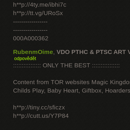
h**p://4ty.me/ibhi7c
h**p://tt.vg/URoSx
-----------------
-----------------
000A000362
RubenmOime
,
VDO PTHC & PTSC ART 
odpovědět
:::::::::::::::: ONLY THE BEST ::::::::::::::::
Content from TOR websites Magic Kingdo
Childs Play, Baby Heart, Giftbox, Hoarders
h**p://tiny.cc/sficzx
h**p://cutt.us/Y7P84