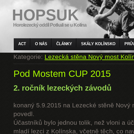
HOPSUK
Horolezecký oddíl Potkali se u Kolína
ACT
O NÁS
ČLÁNKY
SKÁLY KOLÍNSKO
PRŮ
Kategorie:
Lezecká stěna Nový most Kolí
Pod Mostem CUP 2015
2. ročník lezeckých závodů
konaný 5.9.2015 na Lezecké stěně Nový 
povedl.
Účastníků bylo jednou tolik, než vloni a úč
mladí lezci z Kolínska, včetně těch, co n