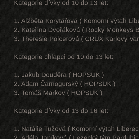
Kategorie dívky od 10 do 13 let:
1. Alžběta Korytářová ( Komorní výtah Lib
2. Kateřina Dvořáková ( Rocky Monkeys B
3. Theresie Polcerová ( CRUX Karlovy Var
Kategorie chlapci od 10 do 13 let:
1. Jakub Douděra ( HOPSUK )
2. Adam Čarnogurský ( HOPSUK )
3. Tomáš Markov ( HOPSUK )
Kategorie dívky od 13 do 16 let:
1. Natálie Tužová ( Komorní výtah Liberec
2. Adéla Janíková ( Lezecký tým Pardubic