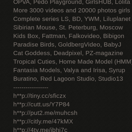
OPVA, Pedo Playground, GirlsHUB, Lolita 
More 3000 videos and 20000 photos girls
Complete series LS, BD, YWM, Liluplanet
Sibirian Mouse, St. Peterburg, Moscow
Kids Box, Fattman, Falkovideo, Bibigon
Paradise Birds, GoldbergVideo, BabyJ
Cat Goddess, Deadpixel, PZ-magazine
Tropical Cuties, Home Made Model (HMM
Fantasia Models, Valya and Irisa, Syrup
Buratino, Red Lagoon Studio, Studio13
-----------------
h**p://tiny.cc/sficzx
h**p://cutt.us/Y7P84
h**p://put2.me/muhcsh
h**p://citly.me/47kMX
h**p://4ty.me/ibhi7c