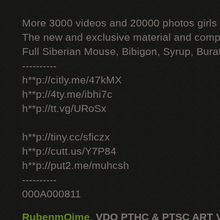
More 3000 videos and 20000 photos girls
The new and exclusive material and compl
Full Siberian Mouse, Bibigon, Syrup, Bura
----------
h**p://citly.me/47kMX
h**p://4ty.me/ibhi7c
h**p://tt.vg/URoSx
h**p://tiny.cc/sficzx
h**p://cutt.us/Y7P84
h**p://put2.me/muhcsh
----------
000A000811
RubenmOime
,
VDO PTHC & PTSC ART 