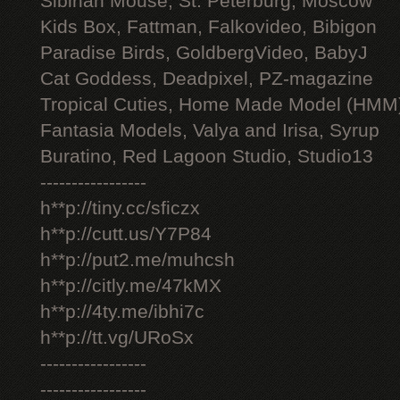
Sibirian Mouse, St. Peterburg, Moscow
Kids Box, Fattman, Falkovideo, Bibigon
Paradise Birds, GoldbergVideo, BabyJ
Cat Goddess, Deadpixel, PZ-magazine
Tropical Cuties, Home Made Model (HMM
Fantasia Models, Valya and Irisa, Syrup
Buratino, Red Lagoon Studio, Studio13
-----------------
h**p://tiny.cc/sficzx
h**p://cutt.us/Y7P84
h**p://put2.me/muhcsh
h**p://citly.me/47kMX
h**p://4ty.me/ibhi7c
h**p://tt.vg/URoSx
-----------------
-----------------