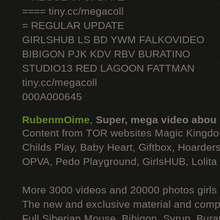
==== tiny.cc/megacoll
= REGULAR UPDATE
GIRLSHUB LS BD YWM FALKOVIDEO
BIBIGON PJK KDV RBV BURATINO
STUDIO13 RED LAGOON FATTMAN
tiny.cc/megacoll
000A000645
RubenmOime
,
Super, mega video abou
Content from TOR websites Magic Kingdo
Childs Play, Baby Heart, Giftbox, Hoarders
OPVA, Pedo Playground, GirlsHUB, Lolita 
More 3000 videos and 20000 photos girls
The new and exclusive material and compl
Full Siberian Mouse, Bibigon, Syrup, Bura