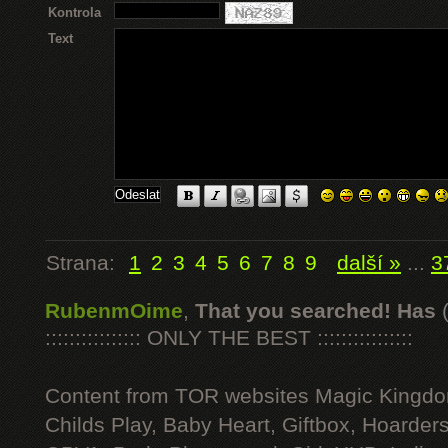
Kontrola
Text
Strana:
1
2
3
4
5
6
7
8
9
další »
...
3
RubenmOime
,
That you searched! Has
:::::::::::::::: ONLY THE BEST ::::::::::::::::
Content from TOR websites Magic Kingdo
Childs Play, Baby Heart, Giftbox, Hoarders