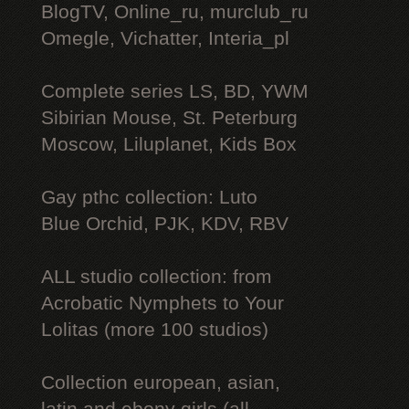
BlogTV, Online_ru, murclub_ru
Omegle, Vichatter, Interia_pl
Complete series LS, BD, YWM
Sibirian Mouse, St. Peterburg
Moscow, Liluplanet, Kids Box
Gay рthс collection: Luto
Blue Orchid, PJK, KDV, RBV
ALL studio collection: from
Acrobatic Nymрhеts to Your
Lоlitаs (more 100 studios)
Collection european, asian,