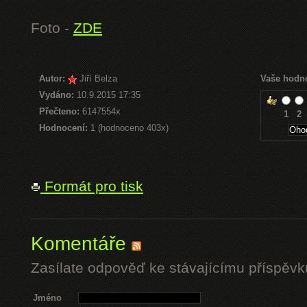
Foto -
ZDE
Autor:
Jiří Belza
Vaše hodn
Vydáno:
10.9.2015 17:35
Přečteno:
6147554x
1
2
Hodnocení:
1 (hodnoceno 403x)
Formát pro tisk
Komentáře
Zasílate odpověď ke stávajícímu příspěvk
Jméno