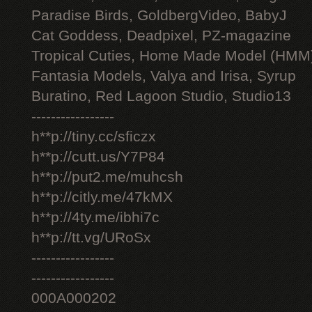
Paradise Birds, GoldbergVideo, BabyJ
Cat Goddess, Deadpixel, PZ-magazine
Tropical Cuties, Home Made Model (HMM
Fantasia Models, Valya and Irisa, Syrup
Buratino, Red Lagoon Studio, Studio13
-----------------
h**p://tiny.cc/sficzx
h**p://cutt.us/Y7P84
h**p://put2.me/muhcsh
h**p://citly.me/47kMX
h**p://4ty.me/ibhi7c
h**p://tt.vg/URoSx
-----------------
-----------------
000A000202