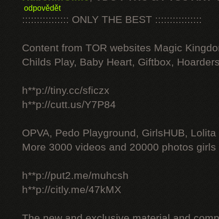
odpovědět
:::::::::::::::: ONLY THE BEST ::::::::::::::::
Content from TOR websites Magic Kingdo
Childs Play, Baby Heart, Giftbox, Hoarders
h**p://tiny.cc/sficzx
h**p://cutt.us/Y7P84
OPVA, Pedo Playground, GirlsHUB, Lolita 
More 3000 videos and 20000 photos girls
h**p://put2.me/muhcsh
h**p://citly.me/47kMX
The new and exclusive material and compl