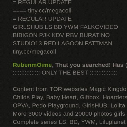
= REGULAR UPDATE
==== tiny.cc/megacoll
= REGULAR UPDATE
GIRLSHUB LS BD YWM FALKOVIDEO
BIBIGON PJK KDV RBV BURATINO
STUDIO13 RED LAGOON FATTMAN
tiny.cc/megacoll
RubenmOime
,
That you searched! Has
:::::::::::::::: ONLY THE BEST ::::::::::::::::
Content from TOR websites Magic Kingdo
Childs Play, Baby Heart, Giftbox, Hoarders
OPVA, Pedo Playground, GirlsHUB, Lolita 
More 3000 videos and 20000 photos girls
Complete series LS, BD, YWM, Liluplanet