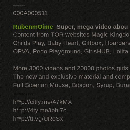
------
000A000511
RubenmOime
,
Super, mega video abou
Content from TOR websites Magic Kingdo
Childs Play, Baby Heart, Giftbox, Hoarders
OPVA, Pedo Playground, GirlsHUB, Lolita 
More 3000 videos and 20000 photos girls
The new and exclusive material and compl
Full Siberian Mouse, Bibigon, Syrup, Bura
----------
h**p://citly.me/47kMX
h**p://4ty.me/ibhi7c
h**p://tt.vg/URoSx