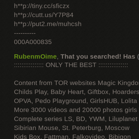
h**p://tiny.cc/sficzx
h**p://cutt.us/Y7P84
h**p://put2.me/muhcsh
----------
000A000835
RubenmOime
,
That you searched! Has
:::::::::::::::: ONLY THE BEST ::::::::::::::::
Content from TOR websites Magic Kingdo
Childs Play, Baby Heart, Giftbox, Hoarders
OPVA, Pedo Playground, GirlsHUB, Lolita 
More 3000 videos and 20000 photos girls
Complete series LS, BD, YWM, Liluplanet
Sibirian Mouse, St. Peterburg, Moscow
Kids Box, Fattman, Falkovideo, Bibigon