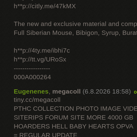
h**p://citly.me/47kMX
The new and exclusive material and compl
Full Siberian Mouse, Bibigon, Syrup, Bura
h**p://4ty.me/ibhi7c
h**p://tt.vg/URoSx
-----------------
000A000264
Eugenenes
,
megacoll
(6.8.2026 18:58)
o
tiny.cc/megacoll
PTHC COLLECTION PHOTO IMAGE VID
SITERIPS FORUM SITE MORE 4000 GB
HOARDERS HELL BABY HEARTS OPVA
= REGULAR UPDATE