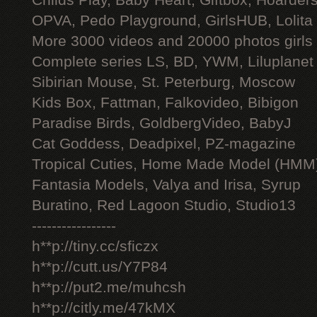
Childs Play, Baby Heart, Giftbox, Hoarders
OPVA, Pedo Playground, GirlsHUB, Lolita 
More 3000 videos and 20000 photos girls
Complete series LS, BD, YWM, Liluplanet
Sibirian Mouse, St. Peterburg, Moscow
Kids Box, Fattman, Falkovideo, Bibigon
Paradise Birds, GoldbergVideo, BabyJ
Cat Goddess, Deadpixel, PZ-magazine
Tropical Cuties, Home Made Model (HMM
Fantasia Models, Valya and Irisa, Syrup
Buratino, Red Lagoon Studio, Studio13
-----------------
h**p://tiny.cc/sficzx
h**p://cutt.us/Y7P84
h**p://put2.me/muhcsh
h**p://citly.me/47kMX