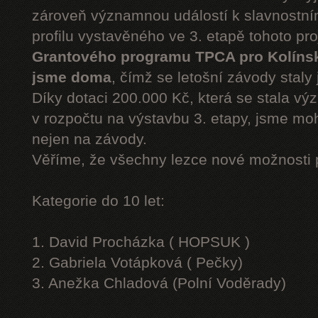
zároveň významnou událostí k slavnostn
profilu vystavěného ve 3. etapě tohoto pr
Grantového programu TPCA pro Kolíns
jsme doma
, čímž se letošní závody staly 
Díky dotaci 200.000 Kč, která se stala v
v rozpočtu na výstavbu 3. etapy, jsme moh
nejen na závody.
Věříme, že všechny lezce nové možnosti 
Kategorie do 10 let:
1. David Procházka ( HOPSUK )
2. Gabriela Votápková ( Pečky)
3. Anežka Chladová (Polní Voděrady)