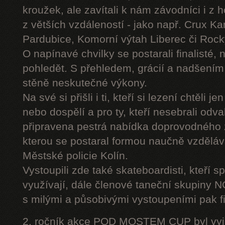
kroužek, ale zavítali k nám závodníci i z 
z větších vzdáleností - jako např. Crux K
Pardubice, Komorní výtah Liberec či Roc
O napínavé chvilky se postarali finalisté, 
pohledět. S přehledem, grácií a nadšením
stěně neskutečné výkony.
Na své si přišli i ti, kteří si lezení chtěli j
nebo dospělí a pro ty, kteří nesebrali odv
připravena pestrá nabídka doprovodného
kterou se postaral formou naučně vzděláv
Městské policie Kolín.
Vystoupili zde také skateboardisti, kteří s
využívají, dále členové taneční skupiny
s milými a působivými vystoupeními pak fi
2. ročník akce POD MOSTEM CUP byl vyjím