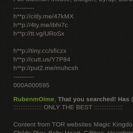
----------
h**p://citly.me/47kMX
h**p://4ty.me/ibhi7c
h**p://tt.vg/URoSx
h**p://tiny.cc/sficzx
h**p://cutt.us/Y7P84
h**p://put2.me/muhcsh
----------
000A000595
RubenmOime
,
That you searched! Has
:::::::::::::::: ONLY THE BEST ::::::::::::::::
Content from TOR websites Magic Kingdo