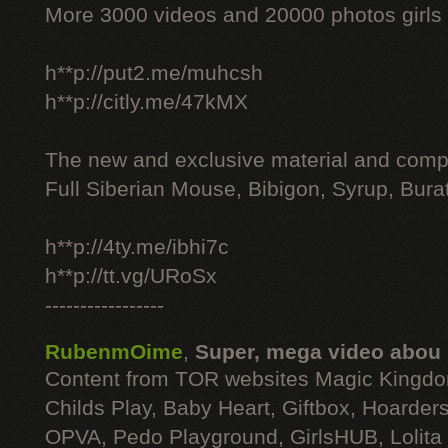
More 3000 videos and 20000 photos girls
h**p://put2.me/muhcsh
h**p://citly.me/47kMX
The new and exclusive material and compl
Full Siberian Mouse, Bibigon, Syrup, Bura
h**p://4ty.me/ibhi7c
h**p://tt.vg/URoSx
-----------------
RubenmOime
,
Super, mega video abou
Content from TOR websites Magic Kingdo
Childs Play, Baby Heart, Giftbox, Hoarders
OPVA, Pedo Playground, GirlsHUB, Lolita 