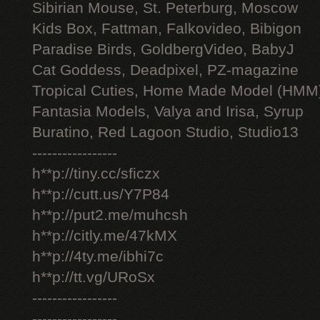
Sibirian Mouse, St. Peterburg, Moscow
Kids Box, Fattman, Falkovideo, Bibigon
Paradise Birds, GoldbergVideo, BabyJ
Cat Goddess, Deadpixel, PZ-magazine
Tropical Cuties, Home Made Model (HMM
Fantasia Models, Valya and Irisa, Syrup
Buratino, Red Lagoon Studio, Studio13
-----------------
h**p://tiny.cc/sficzx
h**p://cutt.us/Y7P84
h**p://put2.me/muhcsh
h**p://citly.me/47kMX
h**p://4ty.me/ibhi7c
h**p://tt.vg/URoSx
-----------------
-----------------