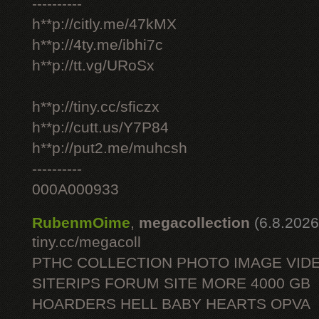
----------
h**p://citly.me/47kMX
h**p://4ty.me/ibhi7c
h**p://tt.vg/URoSx
h**p://tiny.cc/sficzx
h**p://cutt.us/Y7P84
h**p://put2.me/muhcsh
----------
000A000933
RubenmOime
,
megacollection
(6.8.2026
tiny.cc/megacoll
PTHC COLLECTION PHOTO IMAGE VID
SITERIPS FORUM SITE MORE 4000 GB
HOARDERS HELL BABY HEARTS OPVA