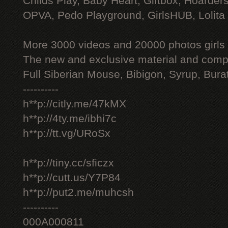
Childs Play, Baby Heart, Giftbox, Hoarders
OPVA, Pedo Playground, GirlsHUB, Lolita 
More 3000 videos and 20000 photos girls
The new and exclusive material and compl
Full Siberian Mouse, Bibigon, Syrup, Bura
----------
h**p://citly.me/47kMX
h**p://4ty.me/ibhi7c
h**p://tt.vg/URoSx
h**p://tiny.cc/sficzx
h**p://cutt.us/Y7P84
h**p://put2.me/muhcsh
----------
000A000811