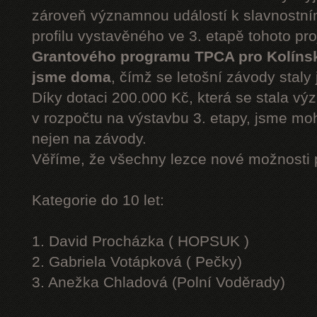
zároveň významnou událostí k slavnostn
profilu vystavěného ve 3. etapě tohoto pr
Grantového programu TPCA pro Kolíns
jsme doma
, čímž se letošní závody staly 
Díky dotaci 200.000 Kč, která se stala v
v rozpočtu na výstavbu 3. etapy, jsme moh
nejen na závody.
Věříme, že všechny lezce nové možnosti 
Kategorie do 10 let:
1. David Procházka ( HOPSUK )
2. Gabriela Votápková ( Pečky)
3. Anežka Chladová (Polní Voděrady)