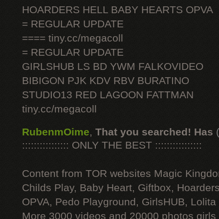
HOARDERS HELL BABY HEARTS OPVA
= REGULAR UPDATE
==== tiny.cc/megacoll
= REGULAR UPDATE
GIRLSHUB LS BD YWM FALKOVIDEO
BIBIGON PJK KDV RBV BURATINO
STUDIO13 RED LAGOON FATTMAN
tiny.cc/megacoll
RubenmOime
,
That you searched! Has
:::::::::::::::: ONLY THE BEST ::::::::::::::::
Content from TOR websites Magic Kingdo
Childs Play, Baby Heart, Giftbox, Hoarders
OPVA, Pedo Playground, GirlsHUB, Lolita 
More 3000 videos and 20000 photos girls