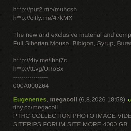
h**p://put2.me/muhcsh
h**p://citly.me/47kMX
The new and exclusive material and compl
Full Siberian Mouse, Bibigon, Syrup, Bura
h**p://4ty.me/ibhi7c
h**p://tt.vg/URoSx
-----------------
000A000264
Eugenenes
,
megacoll
(6.8.2026 18:58)
o
tiny.cc/megacoll
PTHC COLLECTION PHOTO IMAGE VID
SITERIPS FORUM SITE MORE 4000 GB