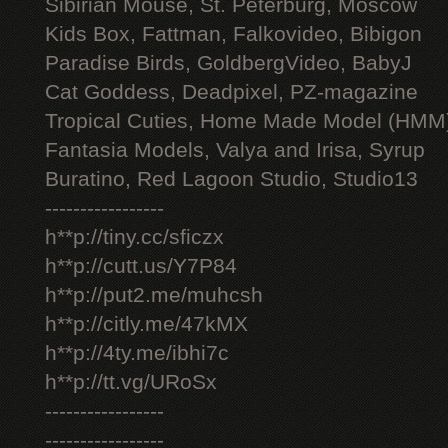
Sibirian Mouse, St. Peterburg, Moscow
Kids Box, Fattman, Falkovideo, Bibigon
Paradise Birds, GoldbergVideo, BabyJ
Cat Goddess, Deadpixel, PZ-magazine
Tropical Cuties, Home Made Model (HMM
Fantasia Models, Valya and Irisa, Syrup
Buratino, Red Lagoon Studio, Studio13
-----------------
h**p://tiny.cc/sficzx
h**p://cutt.us/Y7P84
h**p://put2.me/muhcsh
h**p://citly.me/47kMX
h**p://4ty.me/ibhi7c
h**p://tt.vg/URoSx
-----------------
-----------------