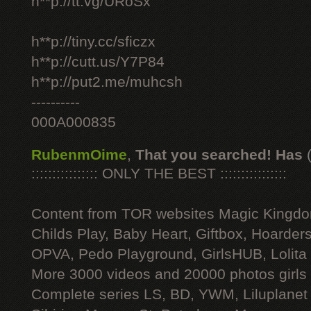
h**p://tt.vg/URoSx
h**p://tiny.cc/sficzx
h**p://cutt.us/Y7P84
h**p://put2.me/muhcsh
----------
000A000835
RubenmOime
,
That you searched! Has
:::::::::::::::: ONLY THE BEST ::::::::::::::::
Content from TOR websites Magic Kingdo
Childs Play, Baby Heart, Giftbox, Hoarders
OPVA, Pedo Playground, GirlsHUB, Lolita 
More 3000 videos and 20000 photos girls
Complete series LS, BD, YWM, Liluplanet