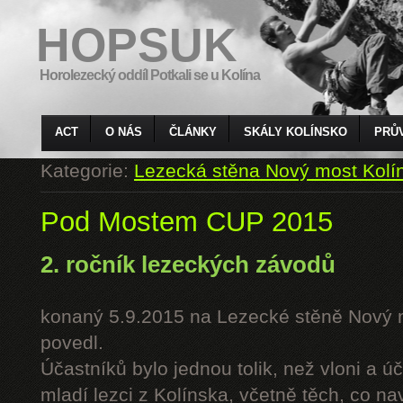
HOPSUK
Horolezecký oddíl Potkali se u Kolína
ACT
O NÁS
ČLÁNKY
SKÁLY KOLÍNSKO
PRŮ
Kategorie:
Lezecká stěna Nový most Kolí
Pod Mostem CUP 2015
2. ročník lezeckých závodů
konaný 5.9.2015 na Lezecké stěně Nový 
povedl.
Účastníků bylo jednou tolik, než vloni a úč
mladí lezci z Kolínska, včetně těch, co n