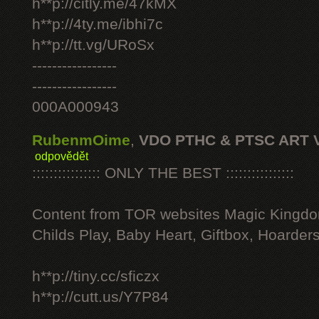
h**p://citly.me/47kMX
h**p://4ty.me/ibhi7c
h**p://tt.vg/URoSx
-----------------
-----------------
000A000943
RubenmOime
,
VDO PTHC & PTSC ART 
odpovědět
:::::::::::::::: ONLY THE BEST ::::::::::::::::
Content from TOR websites Magic Kingdo
Childs Play, Baby Heart, Giftbox, Hoarders
h**p://tiny.cc/sficzx
h**p://cutt.us/Y7P84