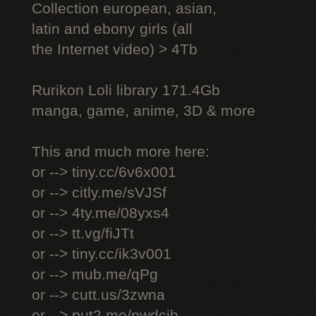
Collection european, asian,
latin and ebony girls (all
the Internet video) > 4Tb
Rurikon Lоli library 171.4Gb
manga, game, anime, 3D & more
This and much more here:
or --> tiny.cc/6v6x001
or --> citly.me/sVJSf
or --> 4ty.me/08yxs4
or --> tt.vg/fiJTt
or --> tiny.cc/ik3v001
or --> mub.me/qPg
or --> cutt.us/3zwna
or --> put2.me/pwdcjb