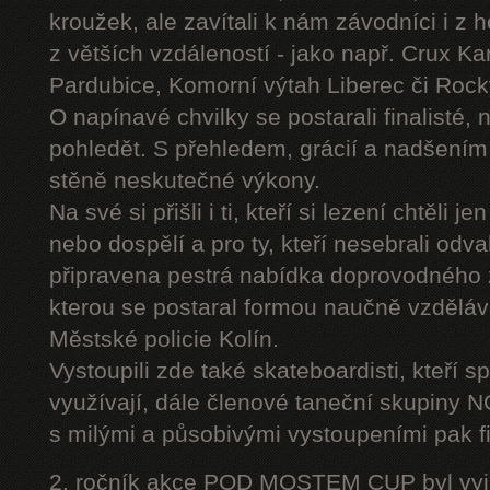
kroužek, ale zavítali k nám závodníci i z 
z větších vzdáleností - jako např. Crux K
Pardubice, Komorní výtah Liberec či Roc
O napínavé chvilky se postarali finalisté, 
pohledět. S přehledem, grácií a nadšením
stěně neskutečné výkony.
Na své si přišli i ti, kteří si lezení chtěli j
nebo dospělí a pro ty, kteří nesebrali odv
připravena pestrá nabídka doprovodného
kterou se postaral formou naučně vzděláv
Městské policie Kolín.
Vystoupili zde také skateboardisti, kteří s
využívají, dále členové taneční skupiny
s milými a působivými vystoupeními pak fi
2. ročník akce POD MOSTEM CUP byl vyjím