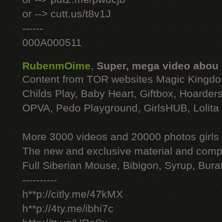
or --> cutt.us/t8v1J
------
000A000511
RubenmOime
,
Super, mega video abou
Content from TOR websites Magic Kingdo
Childs Play, Baby Heart, Giftbox, Hoarders
OPVA, Pedo Playground, GirlsHUB, Lolita 
More 3000 videos and 20000 photos girls
The new and exclusive material and compl
Full Siberian Mouse, Bibigon, Syrup, Bura
----------
h**p://citly.me/47kMX
h**p://4ty.me/ibhi7c