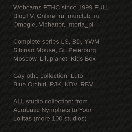
Webcams РТНС since 1999 FULL
BlogTV, Online_ru, murclub_ru
Omegle, Vichatter, Interia_pl
Complete series LS, BD, YWM
Sibirian Mouse, St. Peterburg
Moscow, Liluplanet, Kids Box
Gay рthс collection: Luto
Blue Orchid, PJK, KDV, RBV
ALL studio collection: from
Acrobatic Nymрhеts to Your
Lоlitаs (more 100 studios)