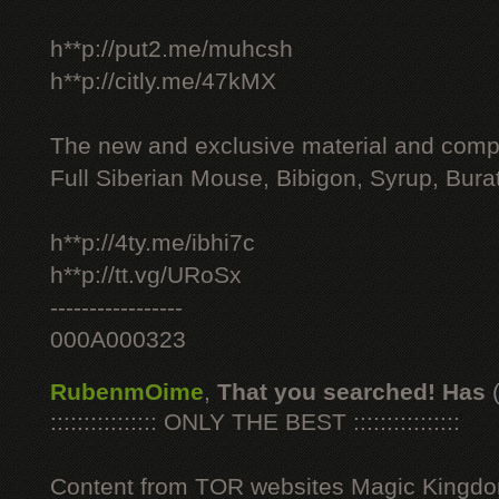
h**p://put2.me/muhcsh
h**p://citly.me/47kMX
The new and exclusive material and compl
Full Siberian Mouse, Bibigon, Syrup, Bura
h**p://4ty.me/ibhi7c
h**p://tt.vg/URoSx
-----------------
000A000323
RubenmOime
,
That you searched! Has
:::::::::::::::: ONLY THE BEST ::::::::::::::::
Content from TOR websites Magic Kingdo