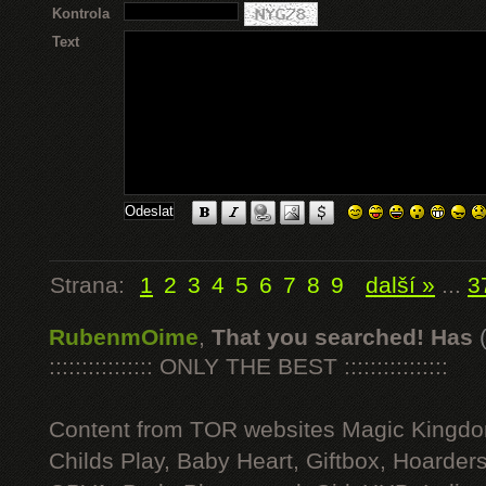
Kontrola
Text
Strana:
1
2
3
4
5
6
7
8
9
další »
...
3
RubenmOime
,
That you searched! Has
:::::::::::::::: ONLY THE BEST ::::::::::::::::
Content from TOR websites Magic Kingdo
Childs Play, Baby Heart, Giftbox, Hoarders