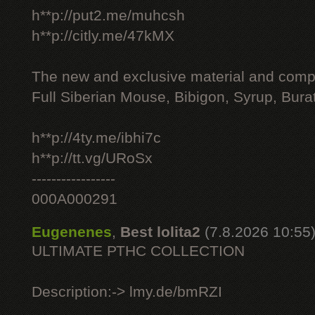
h**p://put2.me/muhcsh
h**p://citly.me/47kMX
The new and exclusive material and compl
Full Siberian Mouse, Bibigon, Syrup, Bura
h**p://4ty.me/ibhi7c
h**p://tt.vg/URoSx
-----------------
000A000291
Eugenenes
,
Best lolita2
(7.8.2026 10:55
ULTIMATE РТНС COLLECTION
Description:-> lmy.de/bmRZI