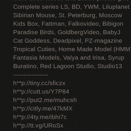
Complete series LS, BD, YWM, Liluplanet
Sibirian Mouse, St. Peterburg, Moscow
Kids Box, Fattman, Falkovideo, Bibigon
Paradise Birds, GoldbergVideo, BabyJ
Cat Goddess, Deadpixel, PZ-magazine
Tropical Cuties, Home Made Model (HMM
Fantasia Models, Valya and Irisa, Syrup
Buratino, Red Lagoon Studio, Studio13
-----------------
h**p://tiny.cc/sficzx
h**p://cutt.us/Y7P84
h**p://put2.me/muhcsh
h**p://citly.me/47kMX
h**p://4ty.me/ibhi7c
h**p://tt.vg/URoSx