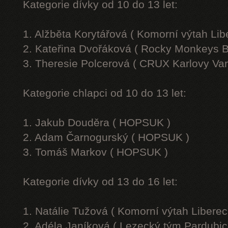
Kategorie dívky od 10 do 13 let:
1. Alžběta Korytářová ( Komorní výtah Lib
2. Kateřina Dvořáková ( Rocky Monkeys B
3. Theresie Polcerová ( CRUX Karlovy Var
Kategorie chlapci od 10 do 13 let:
1. Jakub Douděra ( HOPSUK )
2. Adam Čarnogurský ( HOPSUK )
3. Tomáš Markov ( HOPSUK )
Kategorie dívky od 13 do 16 let:
1. Natálie Tužová ( Komorní výtah Liberec
2. Adéla Janíková ( Lezecký tým Pardubic