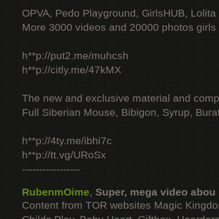
OPVA, Pedo Playground, GirlsHUB, Lolita 
More 3000 videos and 20000 photos girls
h**p://put2.me/muhcsh
h**p://citly.me/47kMX
The new and exclusive material and compl
Full Siberian Mouse, Bibigon, Syrup, Bura
h**p://4ty.me/ibhi7c
h**p://tt.vg/URoSx
-----------------
RubenmOime
,
Super, mega video abou
Content from TOR websites Magic Kingdo