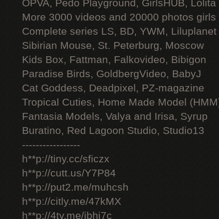
OPVA, Pedo Playground, GirlsHUB, Lolita 
More 3000 videos and 20000 photos girls
Complete series LS, BD, YWM, Liluplanet
Sibirian Mouse, St. Peterburg, Moscow
Kids Box, Fattman, Falkovideo, Bibigon
Paradise Birds, GoldbergVideo, BabyJ
Cat Goddess, Deadpixel, PZ-magazine
Tropical Cuties, Home Made Model (HMM
Fantasia Models, Valya and Irisa, Syrup
Buratino, Red Lagoon Studio, Studio13
-----------------
h**p://tiny.cc/sficzx
h**p://cutt.us/Y7P84
h**p://put2.me/muhcsh
h**p://citly.me/47kMX
h**p://4ty.me/ibhi7c