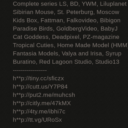
Complete series LS, BD, YWM, Liluplanet
Sibirian Mouse, St. Peterburg, Moscow
Kids Box, Fattman, Falkovideo, Bibigon
Paradise Birds, GoldbergVideo, BabyJ
Cat Goddess, Deadpixel, PZ-magazine
Tropical Cuties, Home Made Model (HMM
Fantasia Models, Valya and Irisa, Syrup
Buratino, Red Lagoon Studio, Studio13
-----------------
h**p://tiny.cc/sficzx
h**p://cutt.us/Y7P84
h**p://put2.me/muhcsh
h**p://citly.me/47kMX
h**p://4ty.me/ibhi7c
h**p://tt.vg/URoSx