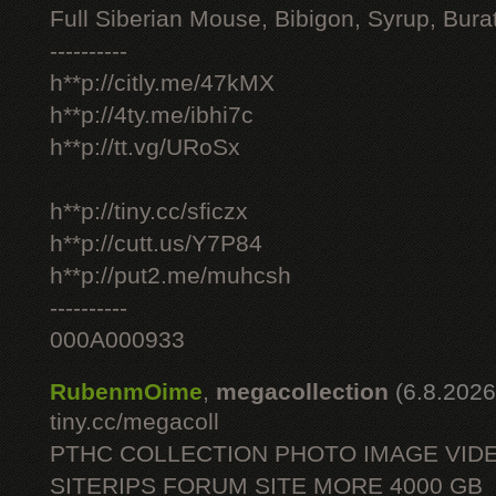
Full Siberian Mouse, Bibigon, Syrup, Bura
----------
h**p://citly.me/47kMX
h**p://4ty.me/ibhi7c
h**p://tt.vg/URoSx
h**p://tiny.cc/sficzx
h**p://cutt.us/Y7P84
h**p://put2.me/muhcsh
----------
000A000933
RubenmOime
,
megacollection
(6.8.2026
tiny.cc/megacoll
PTHC COLLECTION PHOTO IMAGE VID
SITERIPS FORUM SITE MORE 4000 GB