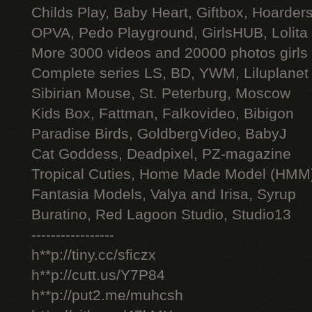
Childs Play, Baby Heart, Giftbox, Hoarders
OPVA, Pedo Playground, GirlsHUB, Lolita 
More 3000 videos and 20000 photos girls
Complete series LS, BD, YWM, Liluplanet
Sibirian Mouse, St. Peterburg, Moscow
Kids Box, Fattman, Falkovideo, Bibigon
Paradise Birds, GoldbergVideo, BabyJ
Cat Goddess, Deadpixel, PZ-magazine
Tropical Cuties, Home Made Model (HMM
Fantasia Models, Valya and Irisa, Syrup
Buratino, Red Lagoon Studio, Studio13
-----------------
h**p://tiny.cc/sficzx
h**p://cutt.us/Y7P84
h**p://put2.me/muhcsh