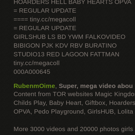
HOARDERS HELL BABY HEARTS OPVA
= REGULAR UPDATE
==== tiny.cc/megacoll
= REGULAR UPDATE
GIRLSHUB LS BD YWM FALKOVIDEO
BIBIGON PJK KDV RBV BURATINO
STUDIO13 RED LAGOON FATTMAN
tiny.cc/megacoll
000A000645
RubenmOime
,
Super, mega video abou
Content from TOR websites Magic Kingdo
Childs Play, Baby Heart, Giftbox, Hoarders
OPVA, Pedo Playground, GirlsHUB, Lolita 
More 3000 videos and 20000 photos girls