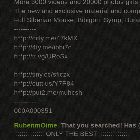
More 3000 videos and 20000 photos girls
The new and exclusive material and compl
Full Siberian Mouse, Bibigon, Syrup, Bura
----------
h**p://citly.me/47kMX
h**p://4ty.me/ibhi7c
h**p://tt.vg/URoSx
h**p://tiny.cc/sficzx
h**p://cutt.us/Y7P84
h**p://put2.me/muhcsh
----------
000A000351
RubenmOime
,
That you searched! Has
:::::::::::::::: ONLY THE BEST ::::::::::::::::