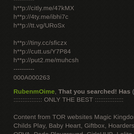
h**p://citly.me/47kMX
h**p://4ty.me/ibhi7c
h**p://tt.vg/URoSx
h**p://tiny.cc/sficzx
h**p://cutt.us/Y7P84
h**p://put2.me/muhcsh
----------
000A000263
RubenmOime
,
That you searched! Has
:::::::::::::::: ONLY THE BEST ::::::::::::::::
Content from TOR websites Magic Kingdo
Childs Play, Baby Heart, Giftbox, Hoarders