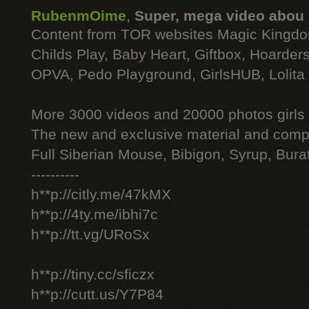
RubenmOime
,
Super, mega video abou
Content from TOR websites Magic Kingdo
Childs Play, Baby Heart, Giftbox, Hoarders
OPVA, Pedo Playground, GirlsHUB, Lolita 
More 3000 videos and 20000 photos girls
The new and exclusive material and compl
Full Siberian Mouse, Bibigon, Syrup, Bura
----------
h**p://citly.me/47kMX
h**p://4ty.me/ibhi7c
h**p://tt.vg/URoSx
h**p://tiny.cc/sficzx
h**p://cutt.us/Y7P84