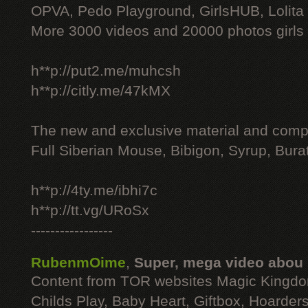
OPVA, Pedo Playground, GirlsHUB, Lolita 
More 3000 videos and 20000 photos girls
h**p://put2.me/muhcsh
h**p://citly.me/47kMX
The new and exclusive material and compl
Full Siberian Mouse, Bibigon, Syrup, Bura
h**p://4ty.me/ibhi7c
h**p://tt.vg/URoSx
-----------------
RubenmOime
,
Super, mega video abou
Content from TOR websites Magic Kingdo
Childs Play, Baby Heart, Giftbox, Hoarders