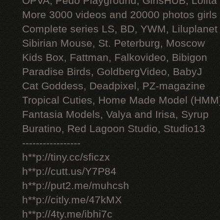
OPVA, Pedo Playground, GirlsHUB, Lolita 
More 3000 videos and 20000 photos girls
Complete series LS, BD, YWM, Liluplanet
Sibirian Mouse, St. Peterburg, Moscow
Kids Box, Fattman, Falkovideo, Bibigon
Paradise Birds, GoldbergVideo, BabyJ
Cat Goddess, Deadpixel, PZ-magazine
Tropical Cuties, Home Made Model (HMM
Fantasia Models, Valya and Irisa, Syrup
Buratino, Red Lagoon Studio, Studio13
-----------------
h**p://tiny.cc/sficzx
h**p://cutt.us/Y7P84
h**p://put2.me/muhcsh
h**p://citly.me/47kMX
h**p://4ty.me/ibhi7c