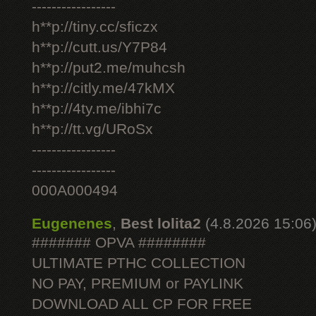
-----------------
h**p://tiny.cc/sficzx
h**p://cutt.us/Y7P84
h**p://put2.me/muhcsh
h**p://citly.me/47kMX
h**p://4ty.me/ibhi7c
h**p://tt.vg/URoSx
-----------------
-----------------
000A000494
Eugenenes
,
Best lolita2
(4.8.2026 15:06
####### OPVA ########
ULTIMATE РТНС COLLECTION
NO PAY, PREMIUM or PAYLINK
DOWNLOAD ALL СР FOR FREE