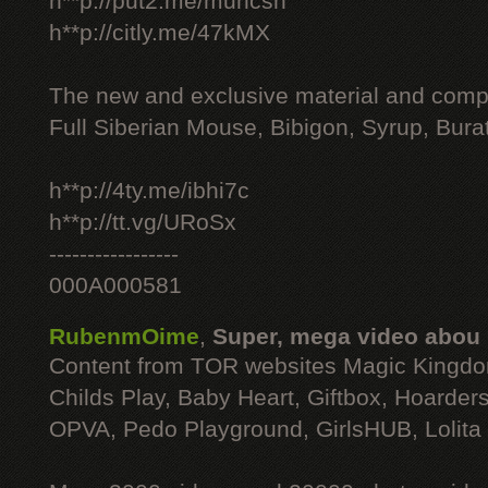
h**p://put2.me/muhcsh
h**p://citly.me/47kMX
The new and exclusive material and compl
Full Siberian Mouse, Bibigon, Syrup, Bura
h**p://4ty.me/ibhi7c
h**p://tt.vg/URoSx
-----------------
000A000581
RubenmOime
,
Super, mega video abou
Content from TOR websites Magic Kingdo
Childs Play, Baby Heart, Giftbox, Hoarders
OPVA, Pedo Playground, GirlsHUB, Lolita 