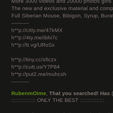
More 3000 videos and 20000 photos girls
The new and exclusive material and compl
Full Siberian Mouse, Bibigon, Syrup, Bura
----------
h**p://citly.me/47kMX
h**p://4ty.me/ibhi7c
h**p://tt.vg/URoSx
h**p://tiny.cc/sficzx
h**p://cutt.us/Y7P84
h**p://put2.me/muhcsh
----------
RubenmOime
,
That you searched! Has
:::::::::::::::: ONLY THE BEST ::::::::::::::::