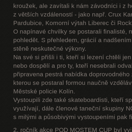
kroužek, ale zavítali k nám závodníci i z 
z větších vzdáleností - jako např. Crux K
Pardubice, Komorní výtah Liberec či Roc
O napínavé chvilky se postarali finalisté, 
pohledět. S přehledem, grácií a nadšením
stěně neskutečné výkony.
Na své si přišli i ti, kteří si lezení chtěli j
nebo dospělí a pro ty, kteří nesebrali odv
připravena pestrá nabídka doprovodného
kterou se postaral formou naučně vzděláv
Městské policie Kolín.
Vystoupili zde také skateboardisti, kteří s
využívají, dále členové taneční skupiny
s milými a působivými vystoupeními pak fi
2. ročník akce POD MOSTEM CUP byl vyjím