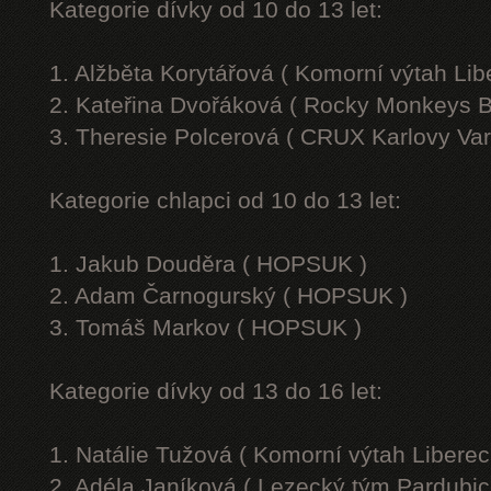
Kategorie dívky od 10 do 13 let:
1. Alžběta Korytářová ( Komorní výtah Lib
2. Kateřina Dvořáková ( Rocky Monkeys B
3. Theresie Polcerová ( CRUX Karlovy Var
Kategorie chlapci od 10 do 13 let:
1. Jakub Douděra ( HOPSUK )
2. Adam Čarnogurský ( HOPSUK )
3. Tomáš Markov ( HOPSUK )
Kategorie dívky od 13 do 16 let:
1. Natálie Tužová ( Komorní výtah Liberec
2. Adéla Janíková ( Lezecký tým Pardubic