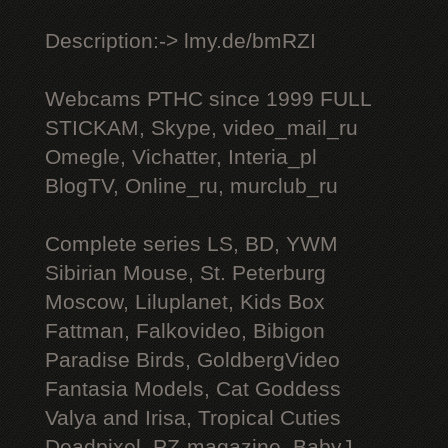
Description:-> lmy.de/bmRZI
Webcams РТНС since 1999 FULL
STICKAM, Skype, video_mail_ru
Omegle, Vichatter, Interia_pl
BlogTV, Online_ru, murclub_ru
Complete series LS, BD, YWM
Sibirian Mouse, St. Peterburg
Moscow, Liluplanet, Kids Box
Fattman, Falkovideo, Bibigon
Paradise Birds, GoldbergVideo
Fantasia Models, Cat Goddess
Valya and Irisa, Tropical Cuties
Deadpixel, PZ-magazine, BabyJ