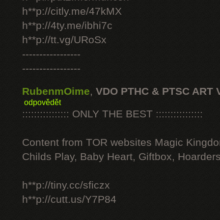
h**p://citly.me/47kMX
h**p://4ty.me/ibhi7c
h**p://tt.vg/URoSx
-----------------
-----------------
RubenmOime
,
VDO PTHC & PTSC ART 
odpovědět
:::::::::::::::: ONLY THE BEST ::::::::::::::::
Content from TOR websites Magic Kingdo
Childs Play, Baby Heart, Giftbox, Hoarders
h**p://tiny.cc/sficzx
h**p://cutt.us/Y7P84