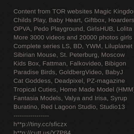
Content from TOR websites Magic Kingdo
Childs Play, Baby Heart, Giftbox, Hoarders
OPVA, Pedo Playground, GirlsHUB, Lolita 
More 3000 videos and 20000 photos girls
Complete series LS, BD, YWM, Liluplanet
Sibirian Mouse, St. Peterburg, Moscow
Kids Box, Fattman, Falkovideo, Bibigon
Paradise Birds, GoldbergVideo, BabyJ
Cat Goddess, Deadpixel, PZ-magazine
Tropical Cuties, Home Made Model (HMM
Fantasia Models, Valya and Irisa, Syrup
Buratino, Red Lagoon Studio, Studio13
-----------------
h**p://tiny.cc/sficzx
h**p://cutt.us/Y7P84