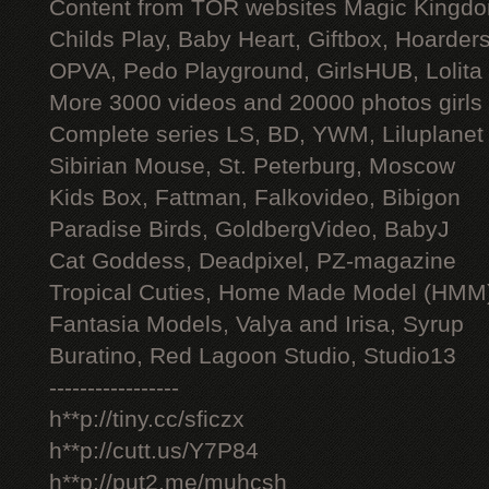
Content from TOR websites Magic Kingdo
Childs Play, Baby Heart, Giftbox, Hoarders
OPVA, Pedo Playground, GirlsHUB, Lolita 
More 3000 videos and 20000 photos girls
Complete series LS, BD, YWM, Liluplanet
Sibirian Mouse, St. Peterburg, Moscow
Kids Box, Fattman, Falkovideo, Bibigon
Paradise Birds, GoldbergVideo, BabyJ
Cat Goddess, Deadpixel, PZ-magazine
Tropical Cuties, Home Made Model (HMM
Fantasia Models, Valya and Irisa, Syrup
Buratino, Red Lagoon Studio, Studio13
-----------------
h**p://tiny.cc/sficzx
h**p://cutt.us/Y7P84
h**p://put2.me/muhcsh