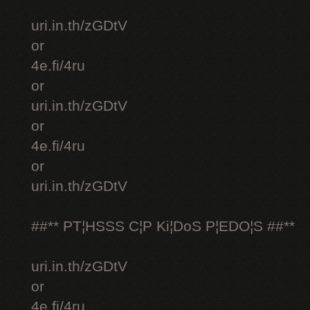
uri.in.th/zGDtV
or
4e.fi/4ru
or
uri.in.th/zGDtV
or
4e.fi/4ru
or
uri.in.th/zGDtV
##** PT¦HSSS C¦P Ki¦DoS P¦EDO¦S ##**
uri.in.th/zGDtV
or
4e.fi/4ru