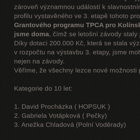
zároveň významnou událostí k slavnostn
profilu vystavěného ve 3. etapě tohoto pr
Grantového programu TPCA pro Kolíns
jsme doma
, čímž se letošní závody staly 
Díky dotaci 200.000 Kč, která se stala v
v rozpočtu na výstavbu 3. etapy, jsme moh
nejen na závody.
Věříme, že všechny lezce nové možnosti 
Kategorie do 10 let:
1. David Procházka ( HOPSUK )
2. Gabriela Votápková ( Pečky)
3. Anežka Chladová (Polní Voděrady)