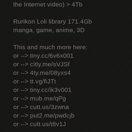
the Internet video) > 4Tb
Rurikon Lоli library 171.4Gb
manga, game, anime, 3D
This and much more here:
or --> tiny.cc/6v6x001
or --> citly.me/sVJSf
or --> 4ty.me/08yxs4
or --> tt.vg/fiJTt
or --> tiny.cc/ik3v001
or --> mub.me/qPg
or --> cutt.us/3zwna
or --> put2.me/pwdcjb
or --> cutt.us/t8v1J