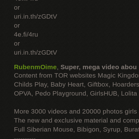
or
uri.in.th/zGDtV
or
4e.fi/4ru
or
uri.in.th/zGDtV
RubenmOime
,
Super, mega video abou
Content from TOR websites Magic Kingdo
Childs Play, Baby Heart, Giftbox, Hoarders
OPVA, Pedo Playground, GirlsHUB, Lolita 
More 3000 videos and 20000 photos girls
The new and exclusive material and compl
Full Siberian Mouse, Bibigon, Syrup, Bura
----------