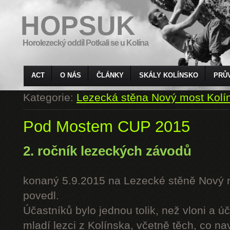
HOPSUK
Horolezecký oddíl Potkali se u Kolína
ACT
O NÁS
ČLÁNKY
SKÁLY KOLÍNSKO
PRŮ
Kategorie:
Lezecká stěna Nový most Kolí
Pod Mostem CUP 2015
2. ročník lezeckých závodů
konaný 5.9.2015 na Lezecké stěně Nový 
povedl.
Účastníků bylo jednou tolik, než vloni a úč
mladí lezci z Kolínska, včetně těch, co n