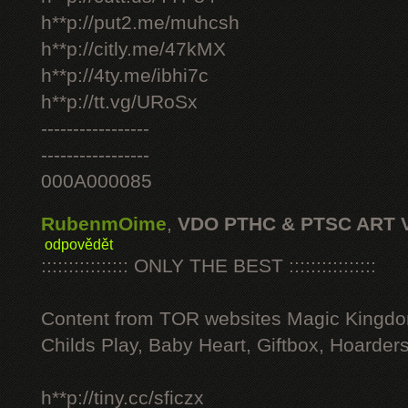
h**p://put2.me/muhcsh
h**p://citly.me/47kMX
h**p://4ty.me/ibhi7c
h**p://tt.vg/URoSx
-----------------
-----------------
000A000085
RubenmOime
,
VDO PTHC & PTSC ART 
odpovědět
:::::::::::::::: ONLY THE BEST ::::::::::::::::
Content from TOR websites Magic Kingdo
Childs Play, Baby Heart, Giftbox, Hoarders
h**p://tiny.cc/sficzx