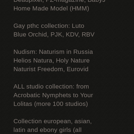
Home Made Model (HMM)
Gay рthс collection: Luto
Blue Orchid, PJK, KDV, RBV
Nudism: Naturism in Russia
Helios Natura, Holy Nature
Naturist Freedom, Eurovid
ALL studio collection: from
Acrobatic Nymрhеts to Your
Lоlitаs (more 100 studios)
Collection european, asian,
latin and ebony girls (all