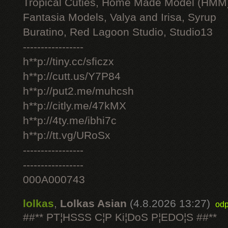
Tropical Cuties, Home Made Model (HMM
Fantasia Models, Valya and Irisa, Syrup
Buratino, Red Lagoon Studio, Studio13
-----------------
h**p://tiny.cc/sficzx
h**p://cutt.us/Y7P84
h**p://put2.me/muhcsh
h**p://citly.me/47kMX
h**p://4ty.me/ibhi7c
h**p://tt.vg/URoSx
-----------------
-----------------
000A000743
lolkas
,
Lolkas Asian
(4.8.2026 13:27)
odp
##** PT¦HSSS C¦P Ki¦DoS P¦EDO¦S ##**