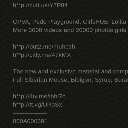
h**p://cutt.us/Y7P84
OPVA, Pedo Playground, GirlsHUB, Lolita 
More 3000 videos and 20000 photos girls
h**p://put2.me/muhcsh
h**p://citly.me/47kMX
The new and exclusive material and compl
Full Siberian Mouse, Bibigon, Syrup, Bura
h**p://4ty.me/ibhi7c
h**p://tt.vg/URoSx
-----------------
000A000691