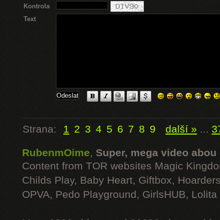
Kontrola
Text
Strana:
1
2
3
4
5
6
7
8
9
další »
...
3
RubenmOime
,
Super, mega video abou
Content from TOR websites Magic Kingdo
Childs Play, Baby Heart, Giftbox, Hoarders
OPVA, Pedo Playground, GirlsHUB, Lolita 