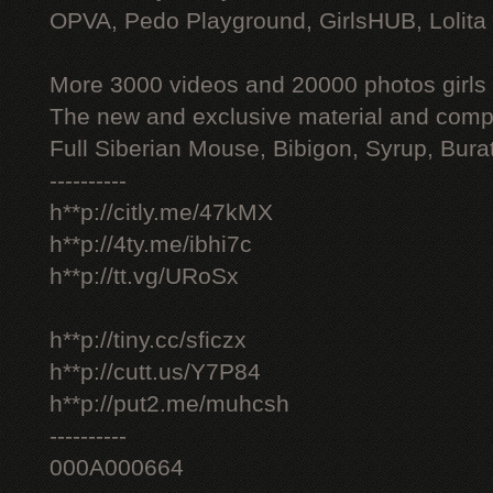
OPVA, Pedo Playground, GirlsHUB, Lolita 
More 3000 videos and 20000 photos girls
The new and exclusive material and compl
Full Siberian Mouse, Bibigon, Syrup, Bura
----------
h**p://citly.me/47kMX
h**p://4ty.me/ibhi7c
h**p://tt.vg/URoSx
h**p://tiny.cc/sficzx
h**p://cutt.us/Y7P84
h**p://put2.me/muhcsh
----------
000A000664