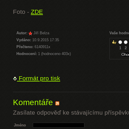
Foto -
ZDE
Autor:
Jiří Belza
Vaše hodn
Vydáno:
10.9.2015 17:35
Přečteno:
6140911x
1
2
Hodnocení:
1 (hodnoceno 403x)
Formát pro tisk
Komentáře
Zasílate odpověď ke stávajícímu příspěvk
Jméno