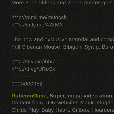
More 3000 videos and 20000 photos girls
h**p://put2.me/muhcsh
h**p://citly.me/47kMX
The new and exclusive material and compl
Full Siberian Mouse, Bibigon, Syrup, Bura
h**p://4ty.me/ibhi7c
h**p://tt.vg/URoSx
-----------------
000A000952
RubenmOime
,
Super, mega video abou
Content from TOR websites Magic Kingdo
Childs Play, Baby Heart, Giftbox, Hoarders