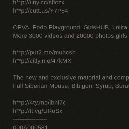
h**p://tiny.cc/sficzx
h**p://cutt.us/Y7P84
OPVA, Pedo Playground, GirlsHUB, Lolita 
More 3000 videos and 20000 photos girls
h**p://put2.me/muhcsh
h**p://citly.me/47kMX
The new and exclusive material and compl
Full Siberian Mouse, Bibigon, Syrup, Bura
h**p://4ty.me/ibhi7c
h**p://tt.vg/URoSx
-----------------
000A000581