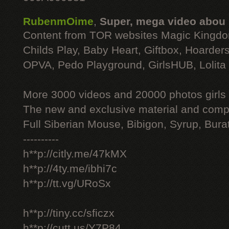
RubenmOime
,
Super, mega video abou
Content from TOR websites Magic Kingdo
Childs Play, Baby Heart, Giftbox, Hoarders
OPVA, Pedo Playground, GirlsHUB, Lolita 
More 3000 videos and 20000 photos girls
The new and exclusive material and compl
Full Siberian Mouse, Bibigon, Syrup, Bura
----------
h**p://citly.me/47kMX
h**p://4ty.me/ibhi7c
h**p://tt.vg/URoSx
h**p://tiny.cc/sficzx
h**p://cutt.us/Y7P84