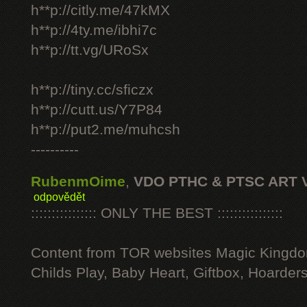
h**p://citly.me/47kMX
h**p://4ty.me/ibhi7c
h**p://tt.vg/URoSx
h**p://tiny.cc/sficzx
h**p://cutt.us/Y7P84
h**p://put2.me/muhcsh
----------
RubenmOime
,
VDO PTHC & PTSC ART 
odpovědět
:::::::::::::::: ONLY THE BEST ::::::::::::::::
Content from TOR websites Magic Kingdo
Childs Play, Baby Heart, Giftbox, Hoarders