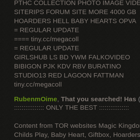
PTHC COLLECTION PHOTO IMAGE VID
SITERIPS FORUM SITE MORE 4000 GB
HOARDERS HELL BABY HEARTS OPVA
= REGULAR UPDATE
==== tiny.cc/megacoll
= REGULAR UPDATE
GIRLSHUB LS BD YWM FALKOVIDEO
BIBIGON PJK KDV RBV BURATINO
STUDIO13 RED LAGOON FATTMAN
tiny.cc/megacoll
RubenmOime
,
That you searched! Has
:::::::::::::::: ONLY THE BEST ::::::::::::::::
Content from TOR websites Magic Kingdo
Childs Play, Baby Heart, Giftbox, Hoarders