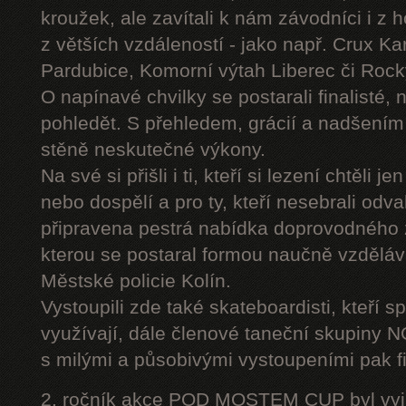
kroužek, ale zavítali k nám závodníci i z 
z větších vzdáleností - jako např. Crux K
Pardubice, Komorní výtah Liberec či Roc
O napínavé chvilky se postarali finalisté, 
pohledět. S přehledem, grácií a nadšením
stěně neskutečné výkony.
Na své si přišli i ti, kteří si lezení chtěli j
nebo dospělí a pro ty, kteří nesebrali odv
připravena pestrá nabídka doprovodného
kterou se postaral formou naučně vzděláv
Městské policie Kolín.
Vystoupili zde také skateboardisti, kteří s
využívají, dále členové taneční skupiny
s milými a působivými vystoupeními pak fi
2. ročník akce POD MOSTEM CUP byl vyjím