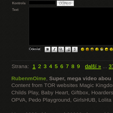
Kontrola
Text
Strana:
1
2
3
4
5
6
7
8
9
další »
...
3
RubenmOime
,
Super, mega video abou
Content from TOR websites Magic Kingdo
Childs Play, Baby Heart, Giftbox, Hoarders
OPVA, Pedo Playground, GirlsHUB, Lolita 