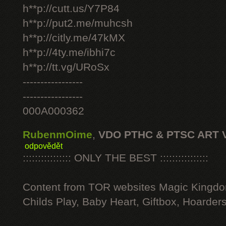
h**p://cutt.us/Y7P84
h**p://put2.me/muhcsh
h**p://citly.me/47kMX
h**p://4ty.me/ibhi7c
h**p://tt.vg/URoSx
-----------------
-----------------
000A000362
RubenmOime
,
VDO PTHC & PTSC ART 
odpovědět
:::::::::::::::: ONLY THE BEST ::::::::::::::::
Content from TOR websites Magic Kingdo
Childs Play, Baby Heart, Giftbox, Hoarders