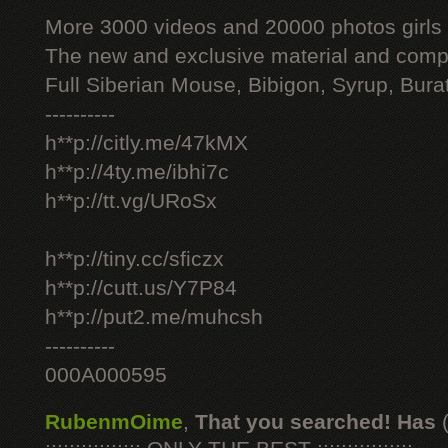
More 3000 videos and 20000 photos girls
The new and exclusive material and compl
Full Siberian Mouse, Bibigon, Syrup, Bura
----------
h**p://citly.me/47kMX
h**p://4ty.me/ibhi7c
h**p://tt.vg/URoSx
h**p://tiny.cc/sficzx
h**p://cutt.us/Y7P84
h**p://put2.me/muhcsh
----------
000A000595
RubenmOime
,
That you searched! Has