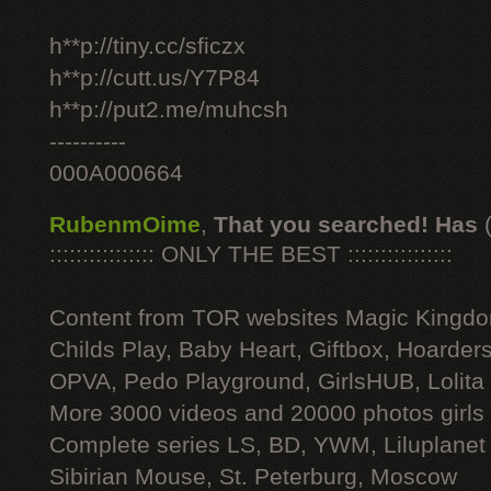
h**p://tiny.cc/sficzx
h**p://cutt.us/Y7P84
h**p://put2.me/muhcsh
----------
000A000664
RubenmOime
,
That you searched! Has
:::::::::::::::: ONLY THE BEST ::::::::::::::::
Content from TOR websites Magic Kingdo
Childs Play, Baby Heart, Giftbox, Hoarders
OPVA, Pedo Playground, GirlsHUB, Lolita 
More 3000 videos and 20000 photos girls
Complete series LS, BD, YWM, Liluplanet
Sibirian Mouse, St. Peterburg, Moscow