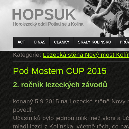
HOPSUK
Horolezecký oddíl Potkali se u Kolína
ACT
O NÁS
ČLÁNKY
SKÁLY KOLÍNSKO
PRŮ
Kategorie:
Lezecká stěna Nový most Kolí
Pod Mostem CUP 2015
2. ročník lezeckých závodů
konaný 5.9.2015 na Lezecké stěně Nový 
povedl.
Účastníků bylo jednou tolik, než vloni a úč
mladí lezci z Kolínska, včetně těch, co n