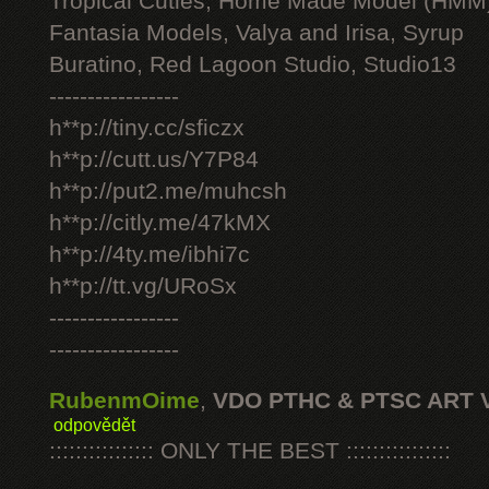
Tropical Cuties, Home Made Model (HMM
Fantasia Models, Valya and Irisa, Syrup
Buratino, Red Lagoon Studio, Studio13
-----------------
h**p://tiny.cc/sficzx
h**p://cutt.us/Y7P84
h**p://put2.me/muhcsh
h**p://citly.me/47kMX
h**p://4ty.me/ibhi7c
h**p://tt.vg/URoSx
-----------------
-----------------
RubenmOime
,
VDO PTHC & PTSC ART 
odpovědět
:::::::::::::::: ONLY THE BEST ::::::::::::::::