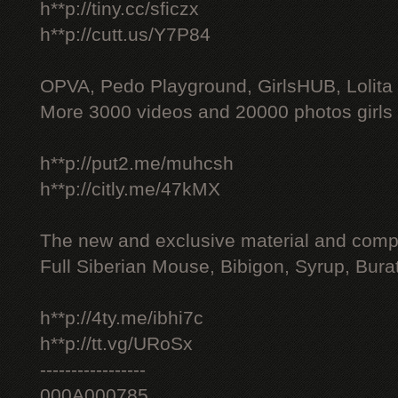
h**p://tiny.cc/sficzx
h**p://cutt.us/Y7P84
OPVA, Pedo Playground, GirlsHUB, Lolita 
More 3000 videos and 20000 photos girls
h**p://put2.me/muhcsh
h**p://citly.me/47kMX
The new and exclusive material and compl
Full Siberian Mouse, Bibigon, Syrup, Bura
h**p://4ty.me/ibhi7c
h**p://tt.vg/URoSx
-----------------
000A000785