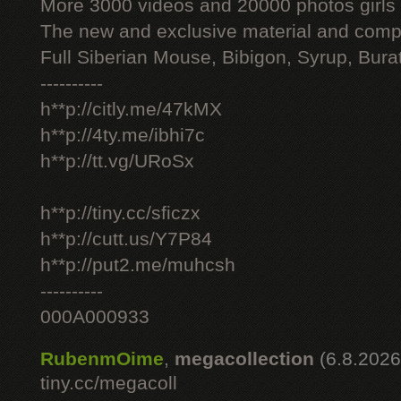
More 3000 videos and 20000 photos girls
The new and exclusive material and compl
Full Siberian Mouse, Bibigon, Syrup, Bura
----------
h**p://citly.me/47kMX
h**p://4ty.me/ibhi7c
h**p://tt.vg/URoSx
h**p://tiny.cc/sficzx
h**p://cutt.us/Y7P84
h**p://put2.me/muhcsh
----------
000A000933
RubenmOime
,
megacollection
(6.8.2026
tiny.cc/megacoll