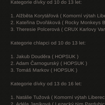
Kategorie dívky od 10 do 13 let:
1. Alžběta Korytářová ( Komorní výtah Lib
2. Kateřina Dvořáková ( Rocky Monkeys B
3. Theresie Polcerová ( CRUX Karlovy Var
Kategorie chlapci od 10 do 13 let:
1. Jakub Douděra ( HOPSUK )
2. Adam Čarnogurský ( HOPSUK )
3. Tomáš Markov ( HOPSUK )
Kategorie dívky od 13 do 16 let:
1. Natálie Tužová ( Komorní výtah Liberec
2. Adéla Janíková ( Lezecký tým Pardubic