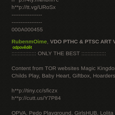
h**p://tt.vg/URoSx
-----------------
-----------------
000A000455
RubenmOime
,
VDO PTHC & PTSC ART 
odpovědět
:::::::::::::::: ONLY THE BEST ::::::::::::::::
Content from TOR websites Magic Kingdo
Childs Play, Baby Heart, Giftbox, Hoarders
h**p://tiny.cc/sficzx
h**p://cutt.us/Y7P84
OPVA, Pedo Playground, GirlsHUB, Lolita 