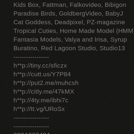
Kids Box, Fattman, Falkovideo, Bibigon
Paradise Birds, GoldbergVideo, BabyJ
Cat Goddess, Deadpixel, PZ-magazine
Tropical Cuties, Home Made Model (HMM
Fantasia Models, Valya and Irisa, Syrup
Buratino, Red Lagoon Studio, Studio13
-----------------
h**p://tiny.cc/sficzx
h**p://cutt.us/Y7P84
h**p://put2.me/muhcsh
h**p://citly.me/47kMX
h**p://4ty.me/ibhi7c
h**p://tt.vg/URoSx
-----------------
-----------------