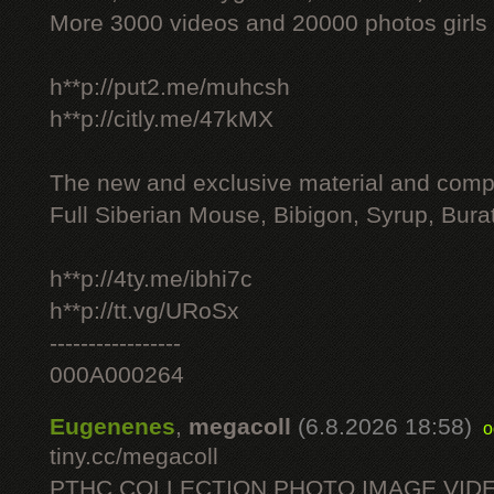
More 3000 videos and 20000 photos girls
h**p://put2.me/muhcsh
h**p://citly.me/47kMX
The new and exclusive material and compl
Full Siberian Mouse, Bibigon, Syrup, Bura
h**p://4ty.me/ibhi7c
h**p://tt.vg/URoSx
-----------------
000A000264
Eugenenes
,
megacoll
(6.8.2026 18:58)
o
tiny.cc/megacoll
PTHC COLLECTION PHOTO IMAGE VID