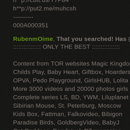
h**p://cutt.us/Y7P84
h**p://put2.me/muhcsh
----------
000A000351
RubenmOime
,
That you searched! Has
:::::::::::::::: ONLY THE BEST ::::::::::::::::
Content from TOR websites Magic Kingdo
Childs Play, Baby Heart, Giftbox, Hoarders
OPVA, Pedo Playground, GirlsHUB, Lolita 
More 3000 videos and 20000 photos girls
Complete series LS, BD, YWM, Liluplanet
Sibirian Mouse, St. Peterburg, Moscow
Kids Box, Fattman, Falkovideo, Bibigon
Paradise Birds, GoldbergVideo, BabyJ