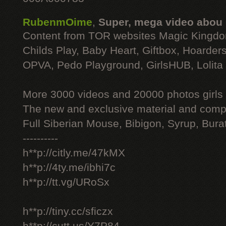
RubenmOime
,
Super, mega video abou
Content from TOR websites Magic Kingdo
Childs Play, Baby Heart, Giftbox, Hoarders
OPVA, Pedo Playground, GirlsHUB, Lolita 
More 3000 videos and 20000 photos girls
The new and exclusive material and compl
Full Siberian Mouse, Bibigon, Syrup, Bura
----------
h**p://citly.me/47kMX
h**p://4ty.me/ibhi7c
h**p://tt.vg/URoSx
h**p://tiny.cc/sficzx