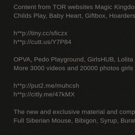
Content from TOR websites Magic Kingdo
Childs Play, Baby Heart, Giftbox, Hoarders
h**p://tiny.cc/sficzx
h**p://cutt.us/Y7P84
OPVA, Pedo Playground, GirlsHUB, Lolita 
More 3000 videos and 20000 photos girls
h**p://put2.me/muhcsh
h**p://citly.me/47kMX
The new and exclusive material and compl
Full Siberian Mouse, Bibigon, Syrup, Bura