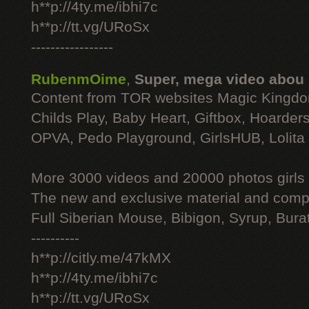
h**p://4ty.me/ibhi7c
h**p://tt.vg/URoSx
-----------------
RubenmOime
,
Super, mega video abou
Content from TOR websites Magic Kingdo
Childs Play, Baby Heart, Giftbox, Hoarders
OPVA, Pedo Playground, GirlsHUB, Lolita 
More 3000 videos and 20000 photos girls
The new and exclusive material and compl
Full Siberian Mouse, Bibigon, Syrup, Bura
----------
h**p://citly.me/47kMX
h**p://4ty.me/ibhi7c
h**p://tt.vg/URoSx