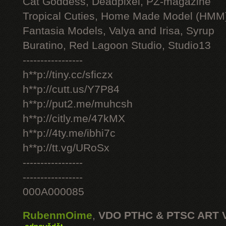
Cat Goddess, Deadpixel, PZ-magazine
Tropical Cuties, Home Made Model (HMM
Fantasia Models, Valya and Irisa, Syrup
Buratino, Red Lagoon Studio, Studio13
-----------------
h**p://tiny.cc/sficzx
h**p://cutt.us/Y7P84
h**p://put2.me/muhcsh
h**p://citly.me/47kMX
h**p://4ty.me/ibhi7c
h**p://tt.vg/URoSx
-----------------
-----------------
000A000085
RubenmOime
,
VDO PTHC & PTSC ART 