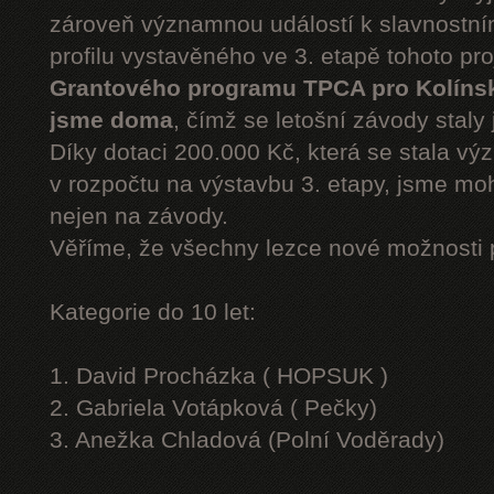
zároveň významnou událostí k slavnostn
profilu vystavěného ve 3. etapě tohoto pr
Grantového programu TPCA pro Kolíns
jsme doma
, čímž se letošní závody staly 
Díky dotaci 200.000 Kč, která se stala v
v rozpočtu na výstavbu 3. etapy, jsme moh
nejen na závody.
Věříme, že všechny lezce nové možnosti 
Kategorie do 10 let:
1. David Procházka ( HOPSUK )
2. Gabriela Votápková ( Pečky)
3. Anežka Chladová (Polní Voděrady)