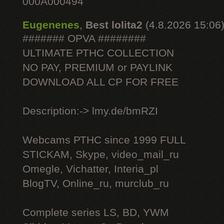
000A000494
Eugenenes
,
Best lolita2
(4.8.2026 15:06
####### OPVA ########
ULTIMATE РТНС COLLECTION
NO PAY, PREMIUM or PAYLINK
DOWNLOAD ALL СР FOR FREE
Description:-> lmy.de/bmRZI
Webcams РТНС since 1999 FULL
STICKAM, Skype, video_mail_ru
Omegle, Vichatter, Interia_pl
BlogTV, Online_ru, murclub_ru
Complete series LS, BD, YWM