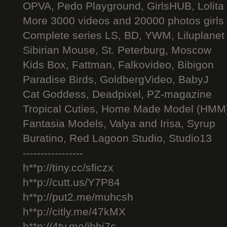
OPVA, Pedo Playground, GirlsHUB, Lolita 
More 3000 videos and 20000 photos girls
Complete series LS, BD, YWM, Liluplanet
Sibirian Mouse, St. Peterburg, Moscow
Kids Box, Fattman, Falkovideo, Bibigon
Paradise Birds, GoldbergVideo, BabyJ
Cat Goddess, Deadpixel, PZ-magazine
Tropical Cuties, Home Made Model (HMM
Fantasia Models, Valya and Irisa, Syrup
Buratino, Red Lagoon Studio, Studio13
-----------------
h**p://tiny.cc/sficzx
h**p://cutt.us/Y7P84
h**p://put2.me/muhcsh
h**p://citly.me/47kMX
h**p://4ty.me/ibhi7c