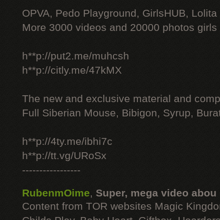
OPVA, Pedo Playground, GirlsHUB, Lolita 
More 3000 videos and 20000 photos girls
h**p://put2.me/muhcsh
h**p://citly.me/47kMX
The new and exclusive material and compl
Full Siberian Mouse, Bibigon, Syrup, Bura
h**p://4ty.me/ibhi7c
h**p://tt.vg/URoSx
-----------------
RubenmOime
,
Super, mega video abou
Content from TOR websites Magic Kingdo