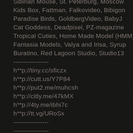
Sibirian Mouse, St. Peterburg, Moscow
Kids Box, Fattman, Falkovideo, Bibigon
Paradise Birds, GoldbergVideo, BabyJ
Cat Goddess, Deadpixel, PZ-magazine
Tropical Cuties, Home Made Model (HMM
Fantasia Models, Valya and Irisa, Syrup
Buratino, Red Lagoon Studio, Studio13
-----------------
h**p://tiny.cc/sficzx
h**p://cutt.us/Y7P84
h**p://put2.me/muhcsh
h**p://citly.me/47kMX
h**p://4ty.me/ibhi7c
h**p://tt.vg/URoSx
-----------------
-----------------