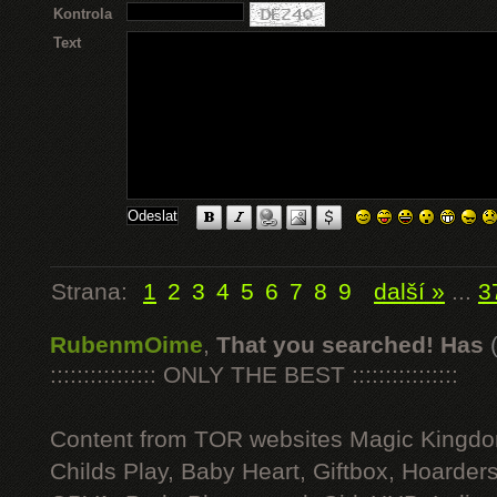
Kontrola
Text
Strana:
1
2
3
4
5
6
7
8
9
další »
...
3
RubenmOime
,
That you searched! Has
:::::::::::::::: ONLY THE BEST ::::::::::::::::
Content from TOR websites Magic Kingdo
Childs Play, Baby Heart, Giftbox, Hoarders