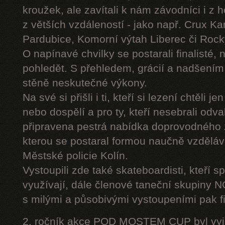
kroužek, ale zavítali k nám závodníci i z 
z větších vzdáleností - jako např. Crux K
Pardubice, Komorní výtah Liberec či Roc
O napínavé chvilky se postarali finalisté, 
pohledět. S přehledem, grácií a nadšením
stěně neskutečné výkony.
Na své si přišli i ti, kteří si lezení chtěli j
nebo dospělí a pro ty, kteří nesebrali odv
připravena pestrá nabídka doprovodného
kterou se postaral formou naučně vzděláv
Městské policie Kolín.
Vystoupili zde také skateboardisti, kteří s
využívají, dále členové taneční skupiny
s milými a působivými vystoupeními pak fi
2. ročník akce POD MOSTEM CUP byl vyjím