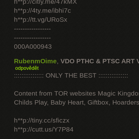
h**p://citly.me/47kMX
h**p://4ty.me/ibhi7c
h**p://tt.vg/URoSx
-----------------
-----------------
000A000943
RubenmOime
,
VDO PTHC & PTSC ART 
odpovědět
:::::::::::::::: ONLY THE BEST ::::::::::::::::
Content from TOR websites Magic Kingdo
Childs Play, Baby Heart, Giftbox, Hoarders
h**p://tiny.cc/sficzx
h**p://cutt.us/Y7P84