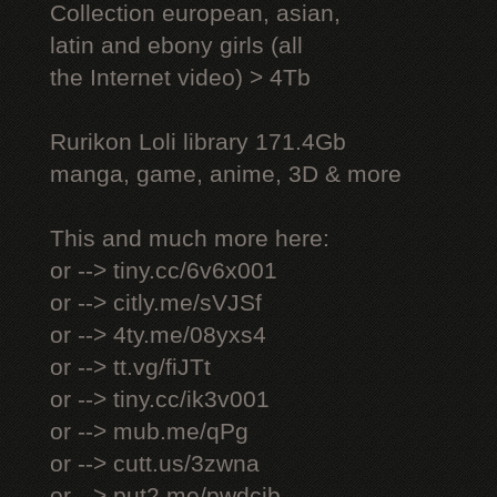
Collection european, asian,
latin and ebony girls (all
the Internet video) > 4Tb
Rurikon Lоli library 171.4Gb
manga, game, anime, 3D & more
This and much more here:
or --> tiny.cc/6v6x001
or --> citly.me/sVJSf
or --> 4ty.me/08yxs4
or --> tt.vg/fiJTt
or --> tiny.cc/ik3v001
or --> mub.me/qPg
or --> cutt.us/3zwna
or --> put2.me/pwdcjb