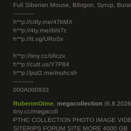
Full Siberian Mouse, Bibigon, Syrup, Bura
----------
h**p://citly.me/47kMX
h**p://4ty.me/ibhi7c
h**p://tt.vg/URoSx
h**p://tiny.cc/sficzx
h**p://cutt.us/Y7P84
h**p://put2.me/muhcsh
----------
000A000933
RubenmOime
,
megacollection
(6.8.2026
tiny.cc/megacoll
PTHC COLLECTION PHOTO IMAGE VID
SITERIPS FORUM SITE MORE 4000 GB