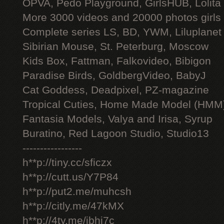
OPVA, Pedo Playground, GirlsHUB, Lolita 
More 3000 videos and 20000 photos girls
Complete series LS, BD, YWM, Liluplanet
Sibirian Mouse, St. Peterburg, Moscow
Kids Box, Fattman, Falkovideo, Bibigon
Paradise Birds, GoldbergVideo, BabyJ
Cat Goddess, Deadpixel, PZ-magazine
Tropical Cuties, Home Made Model (HMM
Fantasia Models, Valya and Irisa, Syrup
Buratino, Red Lagoon Studio, Studio13
-----------------
h**p://tiny.cc/sficzx
h**p://cutt.us/Y7P84
h**p://put2.me/muhcsh
h**p://citly.me/47kMX
h**p://4ty.me/ibhi7c