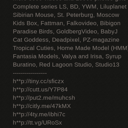
Complete series LS, BD, YWM, Liluplanet
Sibirian Mouse, St. Peterburg, Moscow
Kids Box, Fattman, Falkovideo, Bibigon
Paradise Birds, GoldbergVideo, BabyJ
Cat Goddess, Deadpixel, PZ-magazine
Tropical Cuties, Home Made Model (HMM
Fantasia Models, Valya and Irisa, Syrup
Buratino, Red Lagoon Studio, Studio13
-----------------
h**p://tiny.cc/sficzx
h**p://cutt.us/Y7P84
h**p://put2.me/muhcsh
h**p://citly.me/47kMX
h**p://4ty.me/ibhi7c
h**p://tt.vg/URoSx