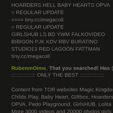
HOARDERS HELL BABY HEARTS OPVA
= REGULAR UPDATE
==== tiny.cc/megacoll
= REGULAR UPDATE
GIRLSHUB LS BD YWM FALKOVIDEO
BIBIGON PJK KDV RBV BURATINO
STUDIO13 RED LAGOON FATTMAN
tiny.cc/megacoll
RubenmOime
,
That you searched! Has
:::::::::::::::: ONLY THE BEST ::::::::::::::::
Content from TOR websites Magic Kingdo
Childs Play, Baby Heart, Giftbox, Hoarders
OPVA, Pedo Playground, GirlsHUB, Lolita 
More 3000 videos and 20000 photos girls