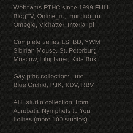
Webcams РТНС since 1999 FULL
BlogTV, Online_ru, murclub_ru
Omegle, Vichatter, Interia_pl
Complete series LS, BD, YWM
Sibirian Mouse, St. Peterburg
Moscow, Liluplanet, Kids Box
Gay рthс collection: Luto
Blue Orchid, PJK, KDV, RBV
ALL studio collection: from
Acrobatic Nymрhеts to Your
Lоlitаs (more 100 studios)