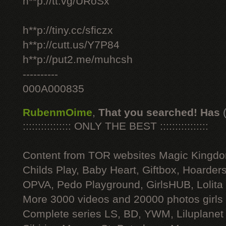
h**p://tt.vg/URoSx
h**p://tiny.cc/sficzx
h**p://cutt.us/Y7P84
h**p://put2.me/muhcsh
----------
000A000835
RubenmOime
,
That you searched! Has
:::::::::::::::: ONLY THE BEST ::::::::::::::::
Content from TOR websites Magic Kingdo
Childs Play, Baby Heart, Giftbox, Hoarders
OPVA, Pedo Playground, GirlsHUB, Lolita 
More 3000 videos and 20000 photos girls
Complete series LS, BD, YWM, Liluplanet