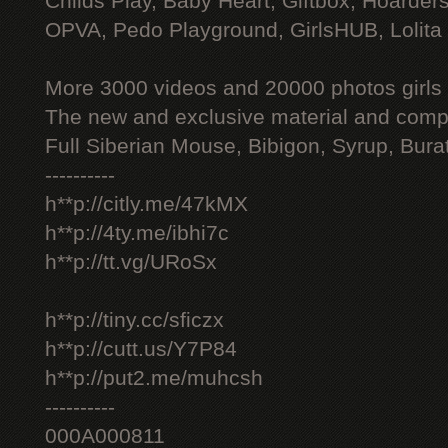
Childs Play, Baby Heart, Giftbox, Hoarders
OPVA, Pedo Playground, GirlsHUB, Lolita 
More 3000 videos and 20000 photos girls
The new and exclusive material and compl
Full Siberian Mouse, Bibigon, Syrup, Bura
----------
h**p://citly.me/47kMX
h**p://4ty.me/ibhi7c
h**p://tt.vg/URoSx
h**p://tiny.cc/sficzx
h**p://cutt.us/Y7P84
h**p://put2.me/muhcsh
----------
000A000811