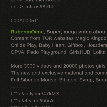
or --> cutt.us/t8v1J
------
000A000511
RubenmOime
,
Super, mega video abou
Content from TOR websites Magic Kingdo
Childs Play, Baby Heart, Giftbox, Hoarders
OPVA, Pedo Playground, GirlsHUB, Lolita 
More 3000 videos and 20000 photos girls
The new and exclusive material and compl
Full Siberian Mouse, Bibigon, Syrup, Bura
----------
h**p://citly.me/47kMX
h**p://4ty.me/ibhi7c