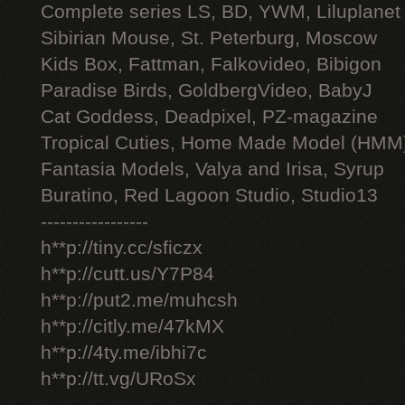
Complete series LS, BD, YWM, Liluplanet
Sibirian Mouse, St. Peterburg, Moscow
Kids Box, Fattman, Falkovideo, Bibigon
Paradise Birds, GoldbergVideo, BabyJ
Cat Goddess, Deadpixel, PZ-magazine
Tropical Cuties, Home Made Model (HMM
Fantasia Models, Valya and Irisa, Syrup
Buratino, Red Lagoon Studio, Studio13
-----------------
h**p://tiny.cc/sficzx
h**p://cutt.us/Y7P84
h**p://put2.me/muhcsh
h**p://citly.me/47kMX
h**p://4ty.me/ibhi7c
h**p://tt.vg/URoSx