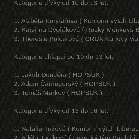
Kategorie dívky od 10 do 13 let:
1. Alžběta Korytářová ( Komorní výtah Lib
2. Kateřina Dvořáková ( Rocky Monkeys B
3. Theresie Polcerová ( CRUX Karlovy Var
Kategorie chlapci od 10 do 13 let:
1. Jakub Douděra ( HOPSUK )
2. Adam Čarnogurský ( HOPSUK )
3. Tomáš Markov ( HOPSUK )
Kategorie dívky od 13 do 16 let:
1. Natálie Tužová ( Komorní výtah Liberec
2. Adéla Janíková ( Lezecký tým Pardubic