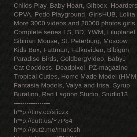
Childs Play, Baby Heart, Giftbox, Hoarders
OPVA, Pedo Playground, GirlsHUB, Lolita 
More 3000 videos and 20000 photos girls
Complete series LS, BD, YWM, Liluplanet
Sibirian Mouse, St. Peterburg, Moscow
Kids Box, Fattman, Falkovideo, Bibigon
Paradise Birds, GoldbergVideo, BabyJ
Cat Goddess, Deadpixel, PZ-magazine
Tropical Cuties, Home Made Model (HMM
Fantasia Models, Valya and Irisa, Syrup
Buratino, Red Lagoon Studio, Studio13
-----------------
h**p://tiny.cc/sficzx
h**p://cutt.us/Y7P84
h**p://put2.me/muhcsh