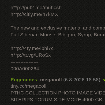
h**p://put2.me/muhcsh
h**p://citly.me/47kMX
The new and exclusive material and compl
Full Siberian Mouse, Bibigon, Syrup, Bura
h**p://4ty.me/ibhi7c
h**p://tt.vg/URoSx
-----------------
000A000264
Eugenenes
,
megacoll
(6.8.2026 18:58)
o
tiny.cc/megacoll
PTHC COLLECTION PHOTO IMAGE VID
SITERIPS FORUM SITE MORE 4000 GB