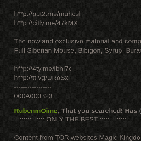
h**p://put2.me/muhcsh
h**p://citly.me/47kMX
The new and exclusive material and compl
Full Siberian Mouse, Bibigon, Syrup, Bura
h**p://4ty.me/ibhi7c
h**p://tt.vg/URoSx
-----------------
000A000323
RubenmOime
,
That you searched! Has
:::::::::::::::: ONLY THE BEST ::::::::::::::::
Content from TOR websites Magic Kingdo