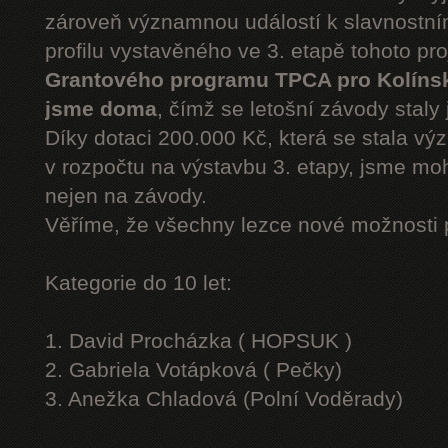
zároveň významnou událostí k slavnostn
profilu vystavěného ve 3. etapě tohoto pr
Grantového programu TPCA pro Kolíns
jsme doma
, čímž se letošní závody staly 
Díky dotaci 200.000 Kč, která se stala v
v rozpočtu na výstavbu 3. etapy, jsme moh
nejen na závody.
Věříme, že všechny lezce nové možnosti 
Kategorie do 10 let:
1. David Procházka ( HOPSUK )
2. Gabriela Votápková ( Pečky)
3. Anežka Chladová (Polní Voděrady)