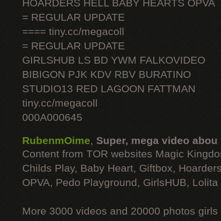
HOARDERS HELL BABY HEARTS OPVA
= REGULAR UPDATE
==== tiny.cc/megacoll
= REGULAR UPDATE
GIRLSHUB LS BD YWM FALKOVIDEO
BIBIGON PJK KDV RBV BURATINO
STUDIO13 RED LAGOON FATTMAN
tiny.cc/megacoll
000A000645
RubenmOime
,
Super, mega video abou
Content from TOR websites Magic Kingdo
Childs Play, Baby Heart, Giftbox, Hoarders
OPVA, Pedo Playground, GirlsHUB, Lolita 
More 3000 videos and 20000 photos girls