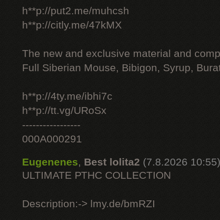
h**p://put2.me/muhcsh
h**p://citly.me/47kMX
The new and exclusive material and compl
Full Siberian Mouse, Bibigon, Syrup, Bura
h**p://4ty.me/ibhi7c
h**p://tt.vg/URoSx
-----------------
000A000291
Eugenenes
,
Best lolita2
(7.8.2026 10:55
ULTIMATE РТНС COLLECTION
Description:-> lmy.de/bmRZI