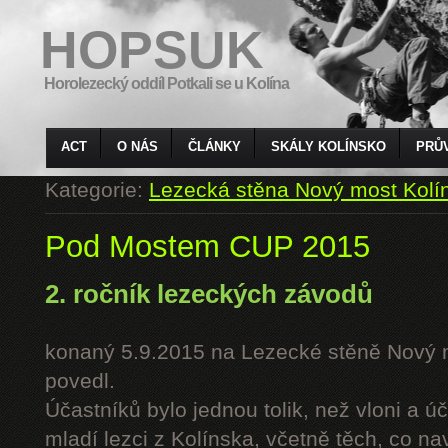
HOPSUK
Horolezecký oddíl Potkali se u Kolína
ACT
O NÁS
ČLÁNKY
SKÁLY KOLÍNSKO
PRŮ
Kategorie:
Lezecká stěna Nový most Kolí
Pod Mostem CUP 2015
2. ročník lezeckých závodů
konaný 5.9.2015 na Lezecké stěně Nový 
povedl.
Účastníků bylo jednou tolik, než vloni a úč
mladí lezci z Kolínska, včetně těch, co n