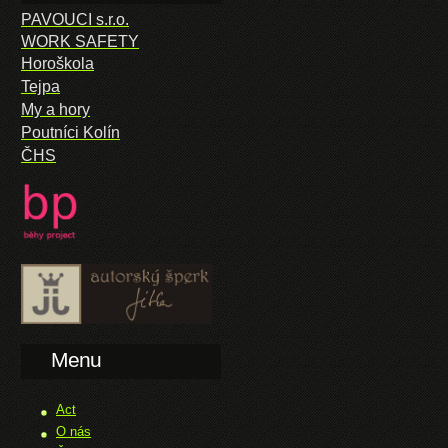
PAVOUCI s.r.o.
WORK SAFETY
Horoškola
Tejpa
My a hory
Poutníci Kolín
ČHS
Menu
Act
O nás