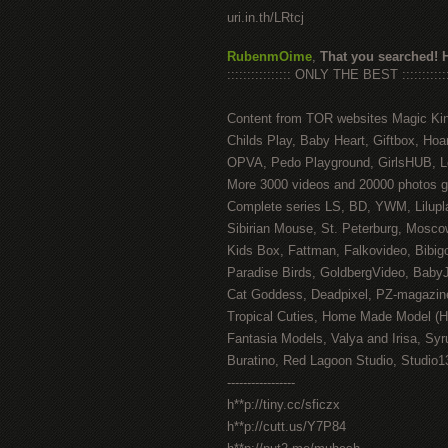
uri.in.th/LRtcj
RubenmOime
,
That you searched! 
:::::::::::::::: ONLY THE BEST ::::::::::::
Content from TOR websites Magic Ki
Childs Play, Baby Heart, Giftbox, Hoar
OPVA, Pedo Playground, GirlsHUB, Lo
More 3000 videos and 20000 photos g
Complete series LS, BD, YWM, Lilupl
Sibirian Mouse, St. Peterburg, Mosco
Kids Box, Fattman, Falkovideo, Bibig
Paradise Birds, GoldbergVideo, Baby
Cat Goddess, Deadpixel, PZ-magazin
Tropical Cuties, Home Made Model (
Fantasia Models, Valya and Irisa, Syr
Buratino, Red Lagoon Studio, Studio1
-----------------
h**p://tiny.cc/sficzx
h**p://cutt.us/Y7P84