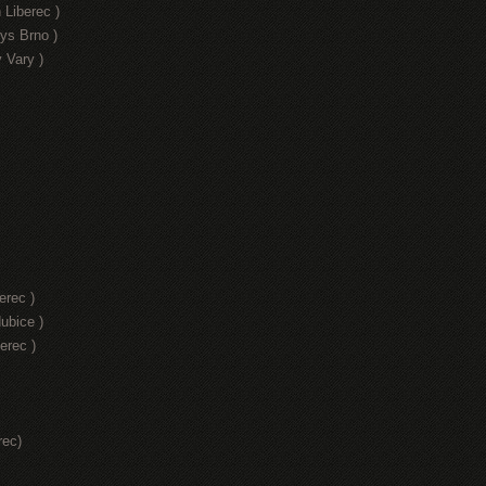
 Liberec )
ys Brno )
 Vary )
erec )
ubice )
erec )
rec)