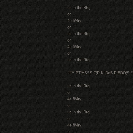
uri.in.th/LRtcj
or
4e.fi/4ry
or
uri.in.th/LRtcj
or
4e.fi/4ry
or
uri.in.th/LRtcj
##** PT¦HSSS C¦P Ki¦DoS P¦EDO¦S #
uri.in.th/LRtcj
or
4e.fi/4ry
or
uri.in.th/LRtcj
or
4e.fi/4ry
or