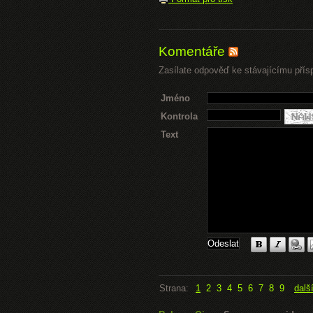
Komentáře
Zasílate odpověď ke stávajícímu přís
Jméno
Kontrola
Text
Strana:
1
2
3
4
5
6
7
8
9
dalš