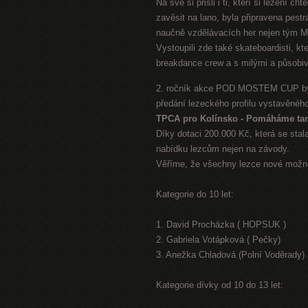
Na své si přišli i ti, kteří si lezení c
zavěsit na lano, byla připravena pes
naučně vzdělávacích her nejen tým Mě
Vystoupili zde také skateboardisti, kt
breakdance crew a s milými a působiv
2. ročník akce POD MOSTEM CUP byl 
předání lezeckého profilu vystavěného
TPCA pro Kolínsko - Pomáháme ta
Díky dotaci 200.000 Kč, která se stal
nabídku lezcům nejen na závody.
Věříme, že všechny lezce nové možno
Kategorie do 10 let:
1. David Procházka ( HOPSUK )
2. Gabriela Votápková ( Pečky)
3. Anežka Chladová (Polní Voděrady)
Kategorie dívky od 10 do 13 let: