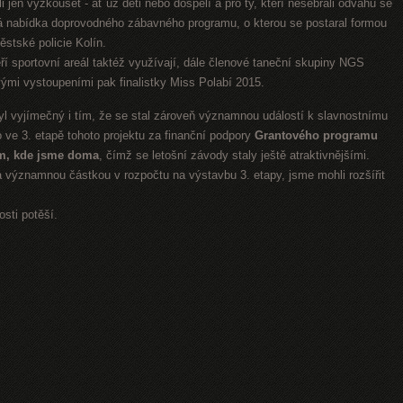
htěli jen vyzkoušet - ať už děti nebo dospělí a pro ty, kteří nesebrali odvahu se
trá nabídka doprovodného zábavného programu, o kterou se postaral formou
stské policie Kolín.
eří sportovní areál taktéž využívají, dále členové taneční skupiny NGS
ými vystoupeními pak finalistky Miss Polabí 2015.
vyjímečný i tím, že se stal zároveň významnou událostí k slavnostnímu
 ve 3. etapě tohoto projektu za finanční podpory
Grantového programu
m, kde jsme doma
, čímž se letošní závody staly ještě atraktivnějšími.
a významnou částkou v rozpočtu na výstavbu 3. etapy, jsme mohli rozšířit
sti potěší.