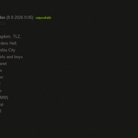
Has
(8.8.2026 0:05)
odpovědět
::::
ngdom, TLZ,
ders Hell,
lita City
irls and boys
anet
w
on
J
e
HMM)
up
3