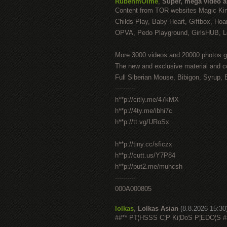
RubenmOime
,
Super, mega video 
Content from TOR websites Magic Ki
Childs Play, Baby Heart, Giftbox, Hoar
OPVA, Pedo Playground, GirlsHUB, Lo
More 3000 videos and 20000 photos g
The new and exclusive material and c
Full Siberian Mouse, Bibigon, Syrup, 
----------
h**p://citly.me/47kMX
h**p://4ty.me/ibhi7c
h**p://tt.vg/URoSx
h**p://tiny.cc/sficzx
h**p://cutt.us/Y7P84
h**p://put2.me/muhcsh
----------
000A000805
lolkas
,
Lolkas Asian
(8.8.2026 15:30
##** PT¦HSSS C¦P Ki¦DoS P¦EDO¦S #