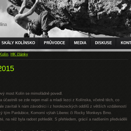
lína
SKÁLY KOLÍNSKO
PRŮVODCE
MEDIA
DISKUSE
KONT
Kolín
,
HK články
2015
ový most Kolín se mimořádně povedl.
 a účastnili se zde nejen malí a mladí lezci z Kolínska, včetně těch, co
le zavítali k nám závodníci i z horolezeckých oddílů z větších vzdáleností
cký tým Pardubice, Komorní výtah Liberec či Rocky Monkeys Brno.
sté, na něž byla radost pohledět. S přehledem, grácií a nadšením předváděli