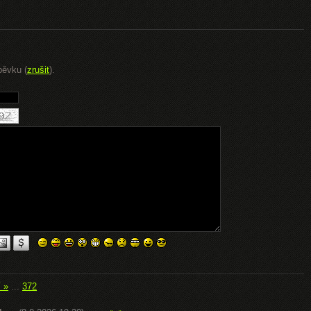
pěvku (
zrušit
).
í »
...
372