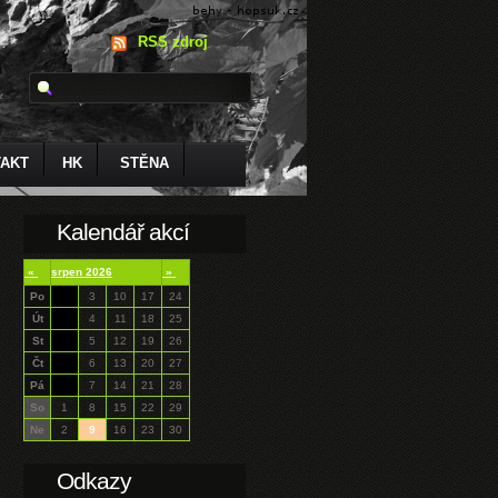
RSS zdroj
AKT
HK
STĚNA
Kalendář akcí
«
srpen 2026
»
Po
3
10
17
24
Út
4
11
18
25
St
5
12
19
26
Čt
6
13
20
27
Pá
7
14
21
28
So
1
8
15
22
29
Ne
2
9
16
23
30
Odkazy