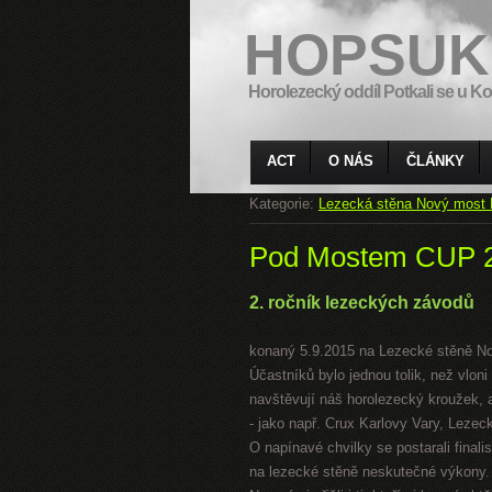
HOPSUK
Horolezecký oddíl Potkali se u Ko
ACT
O NÁS
ČLÁNKY
Kategorie:
Lezecká stěna Nový most 
Pod Mostem CUP 
2. ročník lezeckých závodů
konaný 5.9.2015 na Lezecké stěně N
Účastníků bylo jednou tolik, než vloni
navštěvují náš horolezecký kroužek, a
- jako např. Crux Karlovy Vary, Leze
O napínavé chvilky se postarali finali
na lezecké stěně neskutečné výkony.