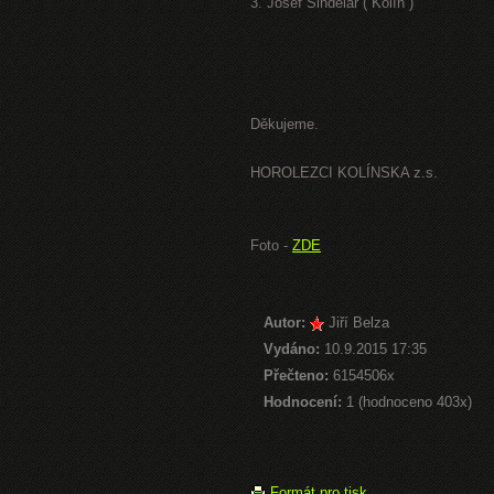
3. Josef Šindelář ( Kolín )
Děkujeme.
HOROLEZCI KOLÍNSKA z.s.
Foto -
ZDE
Autor:
Jiří Belza
Vydáno:
10.9.2015 17:35
Přečteno:
6154506x
Hodnocení:
1 (hodnoceno 403x)
Formát pro tisk