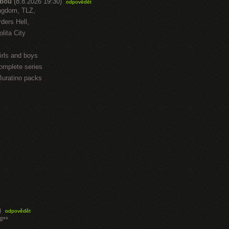
abou
(8.8.2026 19:30)
odpovědět
ngdom, TLZ,
ders Hell,
lita City
irls and boys
omplete series
Buratino packs
)
odpovědět
#**