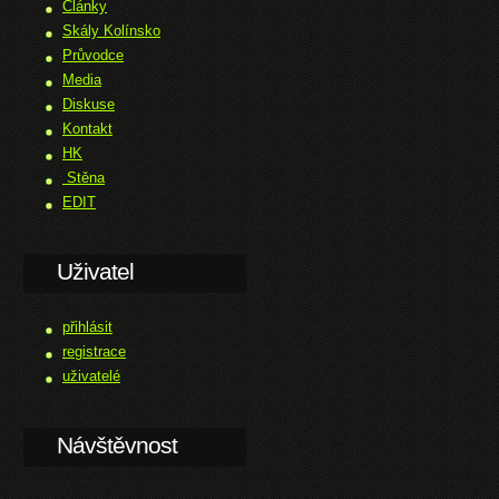
Články
Skály Kolínsko
Průvodce
Media
Diskuse
Kontakt
HK
Stěna
EDIT
Uživatel
přihlásit
registrace
uživatelé
Návštěvnost