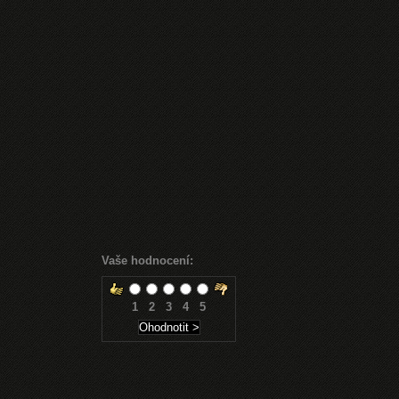
Vaše hodnocení:
1
2
3
4
5