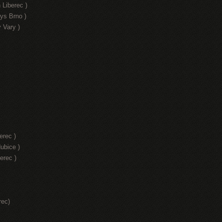
 Liberec )
ys Brno )
 Vary )
erec )
ubice )
erec )
rec)