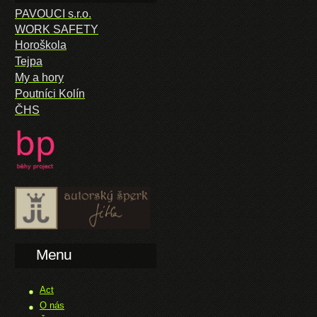
PAVOUCI s.r.o.
WORK SAFETY
Horoškola
Tejpa
My a hory
Poutníci Kolín
ČHS
Menu
Act
O nás