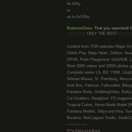
4e.fi/4ry
or
uri.in.th/LRtcj
RubenmOime
,
That you searched! 
:::::::::::::::: ONLY THE BEST ::::::::::::
Content from TOR websites Magic Ki
Childs Play, Baby Heart, Giftbox, Hoar
OPVA, Pedo Playground, GirlsHUB, Lo
More 3000 videos and 20000 photos g
Complete series LS, BD, YWM, Lilupl
Sibirian Mouse, St. Peterburg, Mosco
Kids Box, Fattman, Falkovideo, Bibig
Paradise Birds, GoldbergVideo, Baby
Cat Goddess, Deadpixel, PZ-magazin
Tropical Cuties, Home Made Model (
Fantasia Models, Valya and Irisa, Syr
Buratino, Red Lagoon Studio, Studio1
-----------------
h**p://tiny.cc/sficzx