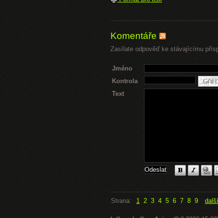
Komentáře
Zasílate odpověď ke stávajícímu přís
Jméno
Kontrola
Text
Strana:
1
2
3
4
5
6
7
8
9
dalš