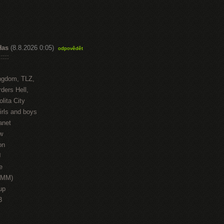
Has
(8.8.2026 0:05)
odpovědět
::::
ngdom, TLZ,
ders Hell,
lita City
irls and boys
anet
w
on
J
e
HMM)
up
3