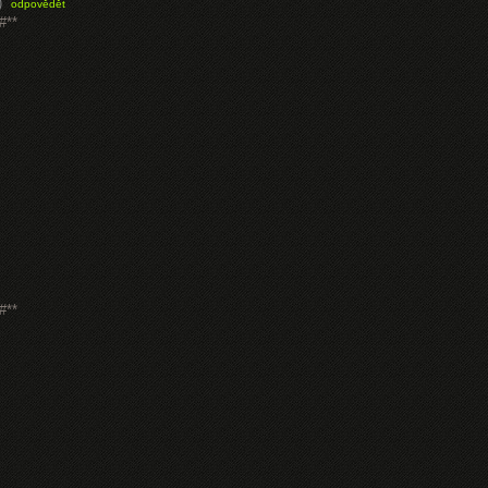
)
odpovědět
#**
#**