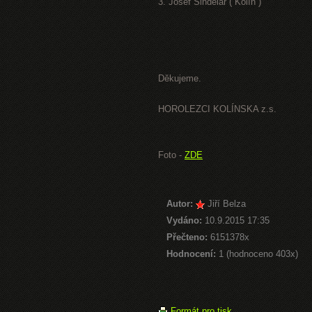
3. Josef Šindelář ( Kolín )
Děkujeme.
HOROLEZCI KOLÍNSKA z.s.
Foto -
ZDE
Autor:
Jiří Belza
Vydáno:
10.9.2015 17:35
Přečteno:
6151378x
Hodnocení:
1 (hodnoceno 403x)
Formát pro tisk