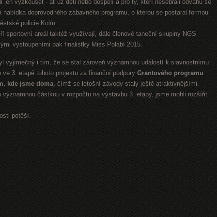
htěli jen vyzkoušet - ať už děti nebo dospělí a pro ty, kteří nesebrali odvahu se
trá nabídka doprovodného zábavného programu, o kterou se postaral formou
stské policie Kolín.
eří sportovní areál taktéž využívají, dále členové taneční skupiny NGS
ými vystoupeními pak finalistky Miss Polabí 2015.
vyjímečný i tím, že se stal zároveň významnou událostí k slavnostnímu
 ve 3. etapě tohoto projektu za finanční podpory
Grantového programu
m, kde jsme doma
, čímž se letošní závody staly ještě atraktivnějšími.
a významnou částkou v rozpočtu na výstavbu 3. etapy, jsme mohli rozšířit
sti potěší.