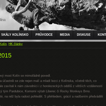
lína
SKÁLY KOLÍNSKO
PRŮVODCE
MEDIA
DISKUSE
KONT
Kolín
,
HK články
2015
ový most Kolín se mimořádně povedl.
 a účastnili se zde nejen malí a mladí lezci z Kolínska, včetně těch, co
le zavítali k nám závodníci i z horolezeckých oddílů z větších vzdáleností
cký tým Pardubice, Komorní výtah Liberec či Rocky Monkeys Brno.
sté, na něž byla radost pohledět. S přehledem, grácií a nadšením předváděli