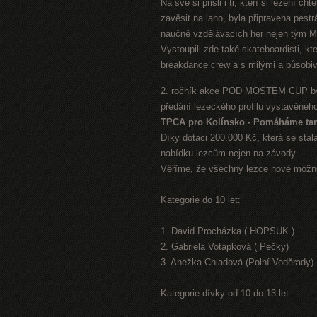
Na své si přišli i ti, kteří si lezení c
zavěsit na lano, byla připravena pes
naučně vzdělávacích her nejen tým Mě
Vystoupili zde také skateboardisti, kt
breakdance crew a s milými a působiv
2. ročník akce POD MOSTEM CUP byl 
předání lezeckého profilu vystavěného
TPCA pro Kolínsko - Pomáháme ta
Díky dotaci 200.000 Kč, která se stal
nabídku lezcům nejen na závody.
Věříme, že všechny lezce nové možno
Kategorie do 10 let:
1. David Procházka ( HOPSUK )
2. Gabriela Votápková ( Pečky)
3. Anežka Chladová (Polní Voděrady)
Kategorie dívky od 10 do 13 let: