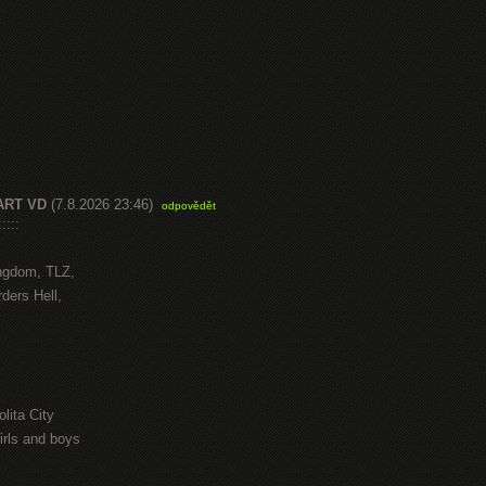
ART VD
(7.8.2026 23:46)
odpovědět
::::
ngdom, TLZ,
ders Hell,
lita City
irls and boys