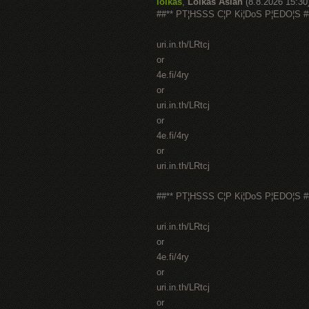
lolkas
,
Lolkas Asian
(8.8.2026 15:30
##** PT¦HSSS C¦P Ki¦DoS P¦EDO¦S #
uri.in.th/LRtcj
or
4e.fi/4ry
or
uri.in.th/LRtcj
or
4e.fi/4ry
or
uri.in.th/LRtcj
##** PT¦HSSS C¦P Ki¦DoS P¦EDO¦S #
uri.in.th/LRtcj
or
4e.fi/4ry
or
uri.in.th/LRtcj
or