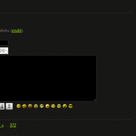
pěvku (
zrušit
).
í »
...
372