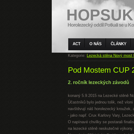
HOPSUK
Horolezecký oddíl Potkali se u Ko
ACT
O NÁS
ČLÁNKY
Kategorie:
Lezecká stěna Nový most 
Pod Mostem CUP 
2. ročník lezeckých závodů
konaný 5.9.2015 na Lezecké stěně N
Účastníků bylo jednou tolik, než vloni
navštěvují náš horolezecký kroužek, a
- jako např. Crux Karlovy Vary, Leze
O napínavé chvilky se postarali finali
na lezecké stěně neskutečné výkony.