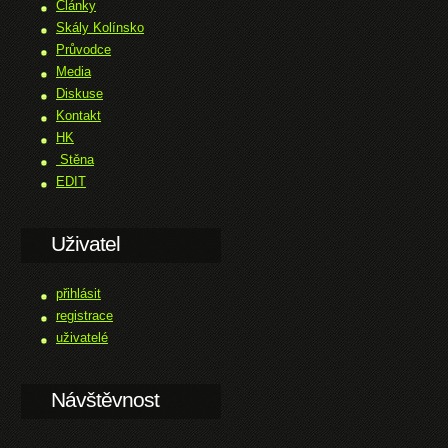
Články
Skály Kolínsko
Průvodce
Media
Diskuse
Kontakt
HK
Stěna
EDIT
Uživatel
přihlásit
registrace
uživatelé
Návštěvnost