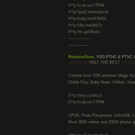
h**p://cutt.us/Y7P84
h**p://put2.me/muhcsh
h**p://citly.me/47kMX
h**p://4ty.me/ibhi7c
h**p://tt.vg/URoSx
-----------------
-----------------
RubenmOime
,
VDO PTHC & PTSC 
:::::::::::::::: ONLY THE BEST ::::::::::::
Content from TOR websites Magic Ki
Childs Play, Baby Heart, Giftbox, Hoar
h**p://tiny.cc/sficzx
h**p://cutt.us/Y7P84
OPVA, Pedo Playground, GirlsHUB, Lo
More 3000 videos and 20000 photos g