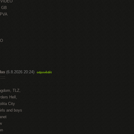
 VIDEO
0 GB
OPVA
EO
Has
(6.8.2026 20:24)
odpovědět
::::
ngdom, TLZ,
ders Hell,
lita City
irls and boys
anet
w
on