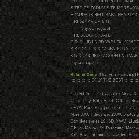
PTHC COLLECTION PHOTO IMAGE
SITERIPS FORUM SITE MORE 400
HOARDERS HELL BABY HEARTS 
= REGULAR UPDATE
==== tiny.cc/megacoll
= REGULAR UPDATE
GIRLSHUB LS BD YWM FALKOVID
BIBIGON PJK KDV RBV BURATINO
STUDIO13 RED LAGOON FATTMAN
tiny.cc/megacoll
RubenmOime
,
That you searched! 
:::::::::::::::: ONLY THE BEST ::::::::::::
Content from TOR websites Magic Ki
Childs Play, Baby Heart, Giftbox, Hoar
OPVA, Pedo Playground, GirlsHUB, Lo
More 3000 videos and 20000 photos g
Complete series LS, BD, YWM, Lilupl
Sibirian Mouse, St. Peterburg, Mosco
Kids Box, Fattman, Falkovideo, Bibig