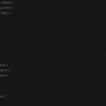
 Liberec )
ys Brno )
 Vary )
erec )
ubice )
erec )
rec)