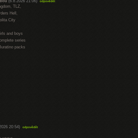
abou
(6.8.2026 21:06)
odpovědět
ngdom, TLZ,
ders Hell,
lita City
irls and boys
omplete series
Buratino packs
.2026 20:54)
odpovědět