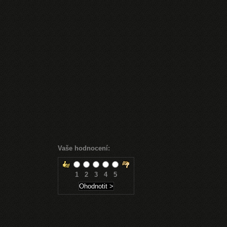
Vaše hodnocení:
1
2
3
4
5