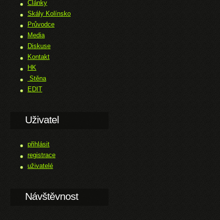
Články
Skály Kolínsko
Průvodce
Media
Diskuse
Kontakt
HK
Stěna
EDIT
Uživatel
přihlásit
registrace
uživatelé
Návštěvnost