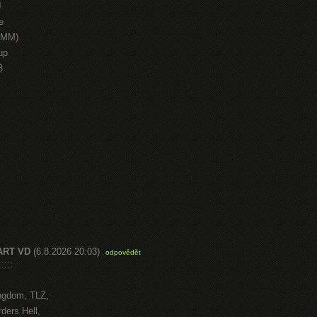
J
e
HMM)
up
3
ART VD
(6.8.2026 20:03)
odpovědět
::::
ngdom, TLZ,
ders Hell,