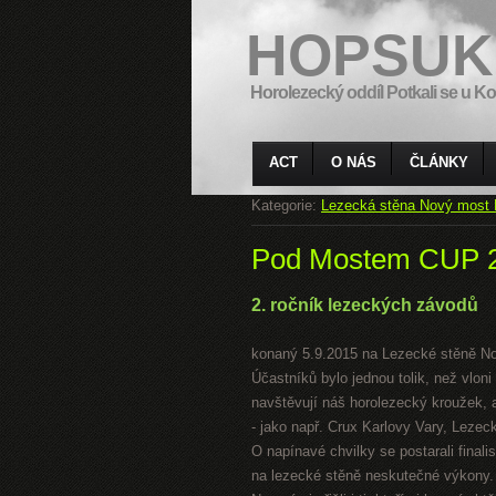
HOPSUK
Horolezecký oddíl Potkali se u Ko
ACT
O NÁS
ČLÁNKY
Kategorie:
Lezecká stěna Nový most 
Pod Mostem CUP 
2. ročník lezeckých závodů
konaný 5.9.2015 na Lezecké stěně N
Účastníků bylo jednou tolik, než vloni
navštěvují náš horolezecký kroužek, a
- jako např. Crux Karlovy Vary, Leze
O napínavé chvilky se postarali finali
na lezecké stěně neskutečné výkony.