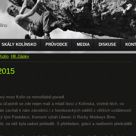
lína
SKÁLY KOLÍNSKO
PRŮVODCE
MEDIA
DISKUSE
KONT
Kolín
,
HK články
2015
ový most Kolín se mimořádně povedl.
 a účastnili se zde nejen malí a mladí lezci z Kolínska, včetně těch, co
le zavítali k nám závodníci i z horolezeckých oddílů z větších vzdáleností
cký tým Pardubice, Komorní výtah Liberec či Rocky Monkeys Brno.
sté, na něž byla radost pohledět. S přehledem, grácií a nadšením předváděli