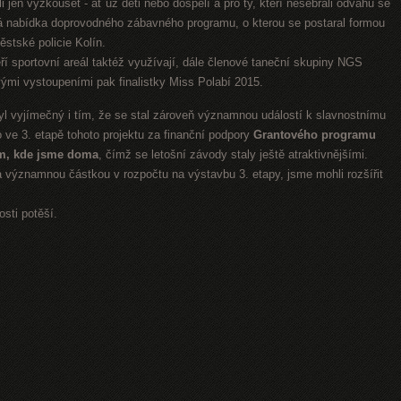
htěli jen vyzkoušet - ať už děti nebo dospělí a pro ty, kteří nesebrali odvahu se
trá nabídka doprovodného zábavného programu, o kterou se postaral formou
stské policie Kolín.
eří sportovní areál taktéž využívají, dále členové taneční skupiny NGS
ými vystoupeními pak finalistky Miss Polabí 2015.
vyjímečný i tím, že se stal zároveň významnou událostí k slavnostnímu
 ve 3. etapě tohoto projektu za finanční podpory
Grantového programu
m, kde jsme doma
, čímž se letošní závody staly ještě atraktivnějšími.
a významnou částkou v rozpočtu na výstavbu 3. etapy, jsme mohli rozšířit
sti potěší.