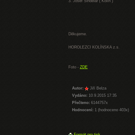
3. Josef Šindelář ( Kolín )
Děkujeme.
HOROLEZCI KOLÍNSKA z.s.
Foto -
ZDE
Autor:
Jiří Belza
Vydáno:
10.9.2015 17:35
Přečteno:
6144757x
Hodnocení:
1 (hodnoceno 403x)
Formát pro tisk