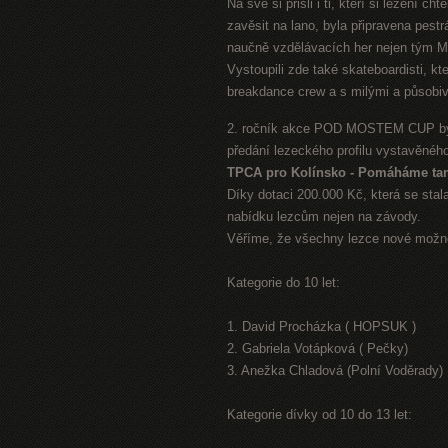
Na své si přišli i ti, kteří si lezení c
zavěsit na lano, byla připravena pes
naučně vzdělávacích her nejen tým Mě
Vystoupili zde také skateboardisti, kt
breakdance crew a s milými a působiv
2. ročník akce POD MOSTEM CUP byl 
předání lezeckého profilu vystavěného
TPCA pro Kolínsko - Pomáháme ta
Díky dotaci 200.000 Kč, která se stal
nabídku lezcům nejen na závody.
Věříme, že všechny lezce nové možno
Kategorie do 10 let:
1. David Procházka ( HOPSUK )
2. Gabriela Votápková ( Pečky)
3. Anežka Chladová (Polní Voděrady)
Kategorie dívky od 10 do 13 let: