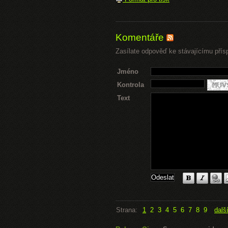
Komentáře
Zasílate odpověď ke stávajícímu přís
Jméno
Kontrola
Text
Strana:
1
2
3
4
5
6
7
8
9
dalš