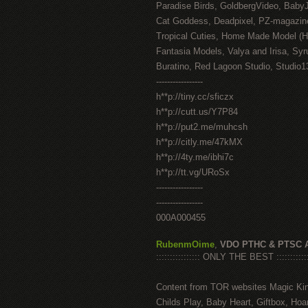
Paradise Birds, GoldbergVideo, Baby
Cat Goddess, Deadpixel, PZ-magazin
Tropical Cuties, Home Made Model (
Fantasia Models, Valya and Irisa, Syr
Buratino, Red Lagoon Studio, Studio1
-----------------
h**p://tiny.cc/sficzx
h**p://cutt.us/Y7P84
h**p://put2.me/muhcsh
h**p://citly.me/47kMX
h**p://4ty.me/ibhi7c
h**p://tt.vg/URoSx
-----------------
-----------------
000A000455
RubenmOime
,
VDO PTHC & PTSC 
:::::::::::::::: ONLY THE BEST ::::::::::::
Content from TOR websites Magic Ki
Childs Play, Baby Heart, Giftbox, Hoar