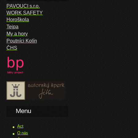
PAVOUCI s.r.o.
WORK SAFETY
Horoškola
Tejpa
My a hory
Poutníci Kolín
ČHS
Menu
Act
O nás