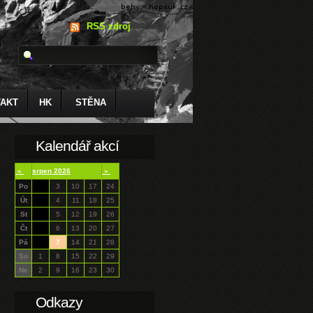
RSS zdroj
AKT
HK
STĚNA
Kalendář akcí
«
srpen 2026
»
Po
3
10
17
24
Út
4
11
18
25
St
5
12
19
26
Čt
6
13
20
27
Pá
7
14
21
28
So
1
8
15
22
29
Ne
2
9
16
23
30
Odkazy