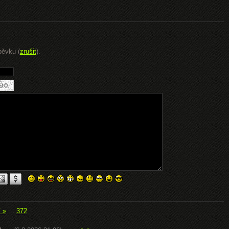
pěvku (
zrušit
).
í »
...
372