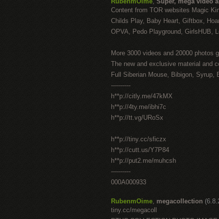
RubenmOime
,
Super, mega video 
Content from TOR websites Magic Ki
Childs Play, Baby Heart, Giftbox, Hoar
OPVA, Pedo Playground, GirlsHUB, Lo
More 3000 videos and 20000 photos g
The new and exclusive material and c
Full Siberian Mouse, Bibigon, Syrup, 
----------
h**p://citly.me/47kMX
h**p://4ty.me/ibhi7c
h**p://tt.vg/URoSx
h**p://tiny.cc/sficzx
h**p://cutt.us/Y7P84
h**p://put2.me/muhcsh
----------
000A000933
RubenmOime
,
megacollection
(6.8
tiny.cc/megacoll