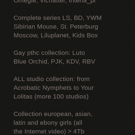
Omegle, Vichatter, Interia_pl
Complete series LS, BD, YWM
Sibirian Mouse, St. Peterburg
Moscow, Liluplanet, Kids Box
Gay рthс collection: Luto
Blue Orchid, PJK, KDV, RBV
ALL studio collection: from
Acrobatic Nymрhеts to Your
Lоlitаs (more 100 studios)
Collection european, asian,
latin and ebony girls (all
the Internet video) > 4Tb