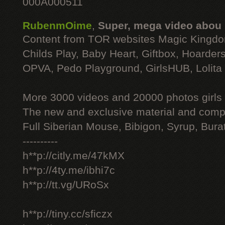
000A000511
RubenmOime
,
Super, mega video abou
Content from TOR websites Magic Kingdo
Childs Play, Baby Heart, Giftbox, Hoarders
OPVA, Pedo Playground, GirlsHUB, Lolita 
More 3000 videos and 20000 photos girls
The new and exclusive material and compl
Full Siberian Mouse, Bibigon, Syrup, Bura
----------
h**p://citly.me/47kMX
h**p://4ty.me/ibhi7c
h**p://tt.vg/URoSx
h**p://tiny.cc/sficzx