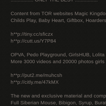
Content from TOR websites Magic Kingdo
Childs Play, Baby Heart, Giftbox, Hoarders
h**p://tiny.cc/sficzx
h**p://cutt.us/Y7P84
OPVA, Pedo Playground, GirlsHUB, Lolita 
More 3000 videos and 20000 photos girls
h**p://put2.me/muhcsh
h**p://citly.me/47kMX
The new and exclusive material and compl
Full Siberian Mouse, Bibigon, Syrup, Bura