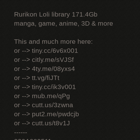
Rurikon Lоli library 171.4Gb
manga, game, anime, 3D & more
This and much more here:
or --> tiny.cc/6v6x001
or --> citly.me/sVJSf
or --> 4ty.me/08yxs4
or --> tt.vg/fiJTt
or --> tiny.cc/ik3v001
or --> mub.me/qPg
or --> cutt.us/3zwna
or --> put2.me/pwdcjb
or --> cutt.us/t8v1J
------