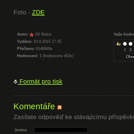
Foto -
ZDE
Autor:
Jiří Belza
Vaše hodn
Vydáno:
10.9.2015 17:35
Přečteno:
6146949x
1
2
Hodnocení:
1 (hodnoceno 403x)
Formát pro tisk
Komentáře
Zasílate odpověď ke stávajícímu příspěvk
Jméno