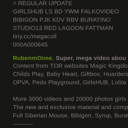
= REGULAR UPDATE
GIRLSHUB LS BD YWM FALKOVIDEO
BIBIGON PJK KDV RBV BURATINO
STUDIO13 RED LAGOON FATTMAN
tiny.cc/megacoll
000A000645
RubenmOime
,
Super, mega video abou
Content from TOR websites Magic Kingdo
Childs Play, Baby Heart, Giftbox, Hoarders
OPVA, Pedo Playground, GirlsHUB, Lolita 
More 3000 videos and 20000 photos girls
The new and exclusive material and compl
Full Siberian Mouse, Bibigon, Syrup, Bura
----------