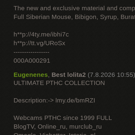
The new and exclusive material and compl
Full Siberian Mouse, Bibigon, Syrup, Bura
h**p://4ty.me/ibhi7c
h**p://tt.vg/URoSx
-----------------
000A000291
Eugenenes
,
Best lolita2
(7.8.2026 10:55
ULTIMATE РТНС COLLECTION
Description:-> lmy.de/bmRZI
Webcams РТНС since 1999 FULL
BlogTV, Online_ru, murclub_ru