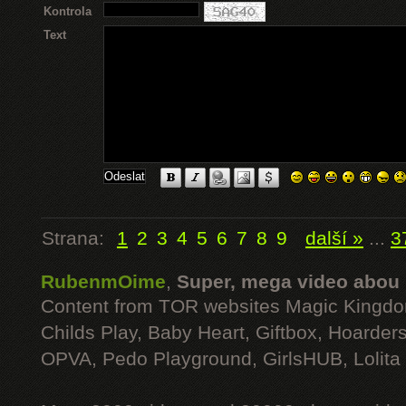
Kontrola
Text
Strana:
1
2
3
4
5
6
7
8
9
další »
...
3
RubenmOime
,
Super, mega video abou
Content from TOR websites Magic Kingdo
Childs Play, Baby Heart, Giftbox, Hoarders
OPVA, Pedo Playground, GirlsHUB, Lolita 