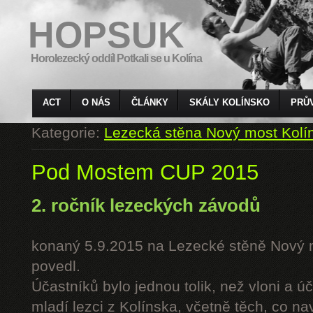
HOPSUK
Horolezecký oddíl Potkali se u Kolína
ACT
O NÁS
ČLÁNKY
SKÁLY KOLÍNSKO
PRŮ
Kategorie:
Lezecká stěna Nový most Kolí
Pod Mostem CUP 2015
2. ročník lezeckých závodů
konaný 5.9.2015 na Lezecké stěně Nový 
povedl.
Účastníků bylo jednou tolik, než vloni a úč
mladí lezci z Kolínska, včetně těch, co n