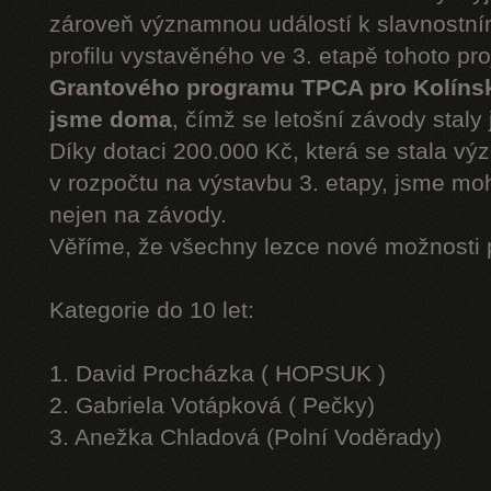
zároveň významnou událostí k slavnostn
profilu vystavěného ve 3. etapě tohoto pr
Grantového programu TPCA pro Kolíns
jsme doma
, čímž se letošní závody staly 
Díky dotaci 200.000 Kč, která se stala v
v rozpočtu na výstavbu 3. etapy, jsme moh
nejen na závody.
Věříme, že všechny lezce nové možnosti 
Kategorie do 10 let:
1. David Procházka ( HOPSUK )
2. Gabriela Votápková ( Pečky)
3. Anežka Chladová (Polní Voděrady)