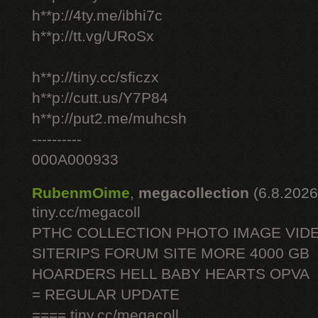
h**p://4ty.me/ibhi7c
h**p://tt.vg/URoSx
h**p://tiny.cc/sficzx
h**p://cutt.us/Y7P84
h**p://put2.me/muhcsh
----------
000A000933
RubenmOime
,
megacollection
(6.8.2026
tiny.cc/megacoll
PTHC COLLECTION PHOTO IMAGE VID
SITERIPS FORUM SITE MORE 4000 GB
HOARDERS HELL BABY HEARTS OPVA
= REGULAR UPDATE
==== tiny.cc/megacoll