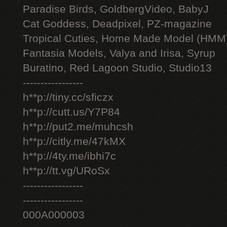
Paradise Birds, GoldbergVideo, BabyJ
Cat Goddess, Deadpixel, PZ-magazine
Tropical Cuties, Home Made Model (HMM
Fantasia Models, Valya and Irisa, Syrup
Buratino, Red Lagoon Studio, Studio13
-----------------
h**p://tiny.cc/sficzx
h**p://cutt.us/Y7P84
h**p://put2.me/muhcsh
h**p://citly.me/47kMX
h**p://4ty.me/ibhi7c
h**p://tt.vg/URoSx
-----------------
-----------------
000A000003