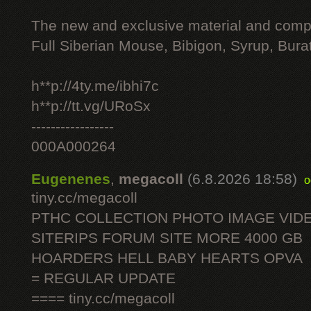
The new and exclusive material and compl
Full Siberian Mouse, Bibigon, Syrup, Bura
h**p://4ty.me/ibhi7c
h**p://tt.vg/URoSx
-----------------
000A000264
Eugenenes
,
megacoll
(6.8.2026 18:58)
o
tiny.cc/megacoll
PTHC COLLECTION PHOTO IMAGE VID
SITERIPS FORUM SITE MORE 4000 GB
HOARDERS HELL BABY HEARTS OPVA
= REGULAR UPDATE
==== tiny.cc/megacoll