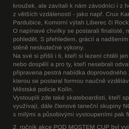
kroužek, ale zavítali k nám závodníci i z 
z větších vzdáleností - jako např. Crux K
Pardubice, Komorní výtah Liberec či Roc
O napínavé chvilky se postarali finalisté, 
pohledět. S přehledem, grácií a nadšením
stěně neskutečné výkony.
Na své si přišli i ti, kteří si lezení chtěli j
nebo dospělí a pro ty, kteří nesebrali odv
připravena pestrá nabídka doprovodného
kterou se postaral formou naučně vzděláv
Městské policie Kolín.
Vystoupili zde také skateboardisti, kteří s
využívají, dále členové taneční skupiny
s milými a působivými vystoupeními pak fi
2. ročník akce POD MOSTEM CUP byl vyjím