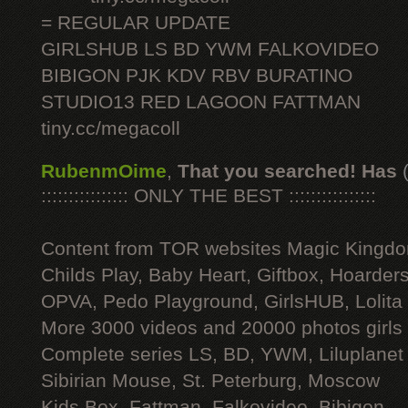
= REGULAR UPDATE
GIRLSHUB LS BD YWM FALKOVIDEO
BIBIGON PJK KDV RBV BURATINO
STUDIO13 RED LAGOON FATTMAN
tiny.cc/megacoll
RubenmOime
,
That you searched! Has
:::::::::::::::: ONLY THE BEST ::::::::::::::::
Content from TOR websites Magic Kingdo
Childs Play, Baby Heart, Giftbox, Hoarders
OPVA, Pedo Playground, GirlsHUB, Lolita 
More 3000 videos and 20000 photos girls
Complete series LS, BD, YWM, Liluplanet
Sibirian Mouse, St. Peterburg, Moscow
Kids Box, Fattman, Falkovideo, Bibigon