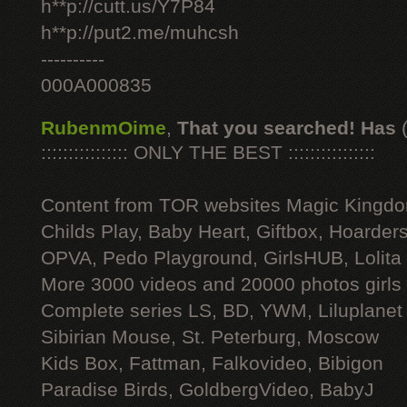
h**p://cutt.us/Y7P84
h**p://put2.me/muhcsh
----------
000A000835
RubenmOime
,
That you searched! Has
:::::::::::::::: ONLY THE BEST ::::::::::::::::
Content from TOR websites Magic Kingdo
Childs Play, Baby Heart, Giftbox, Hoarders
OPVA, Pedo Playground, GirlsHUB, Lolita 
More 3000 videos and 20000 photos girls
Complete series LS, BD, YWM, Liluplanet
Sibirian Mouse, St. Peterburg, Moscow
Kids Box, Fattman, Falkovideo, Bibigon
Paradise Birds, GoldbergVideo, BabyJ