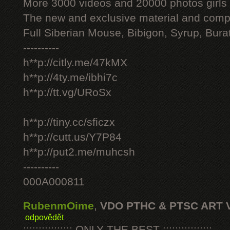
More 3000 videos and 20000 photos girls
The new and exclusive material and compl
Full Siberian Mouse, Bibigon, Syrup, Bura
----------
h**p://citly.me/47kMX
h**p://4ty.me/ibhi7c
h**p://tt.vg/URoSx
h**p://tiny.cc/sficzx
h**p://cutt.us/Y7P84
h**p://put2.me/muhcsh
----------
000A000811
RubenmOime
,
VDO PTHC & PTSC ART 
odpovědět
:::::::::::::::: ONLY THE BEST ::::::::::::::::