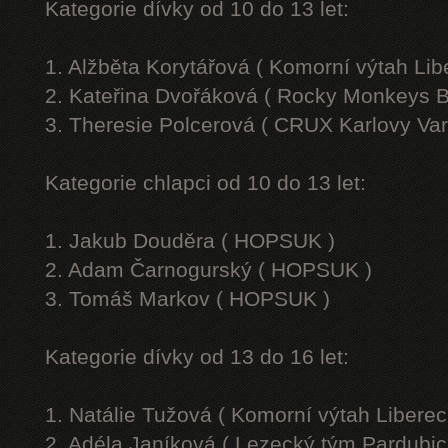
Kategorie dívky od 10 do 13 let:
1. Alžběta Korytářová ( Komorní výtah Lib
2. Kateřina Dvořáková ( Rocky Monkeys B
3. Theresie Polcerová ( CRUX Karlovy Var
Kategorie chlapci od 10 do 13 let:
1. Jakub Douděra ( HOPSUK )
2. Adam Čarnogurský ( HOPSUK )
3. Tomáš Markov ( HOPSUK )
Kategorie dívky od 13 do 16 let:
1. Natálie Tužová ( Komorní výtah Liberec
2. Adéla Janíková ( Lezecký tým Pardubic