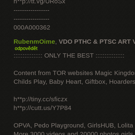
h**p://tt.vg/URoSx
-----------------
-----------------
000A000362
RubenmOime
,
VDO PTHC & PTSC ART 
odpovědět
:::::::::::::::: ONLY THE BEST ::::::::::::::::
Content from TOR websites Magic Kingdo
Childs Play, Baby Heart, Giftbox, Hoarders
h**p://tiny.cc/sficzx
h**p://cutt.us/Y7P84
OPVA, Pedo Playground, GirlsHUB, Lolita 
More 3000 videos and 20000 photos girls