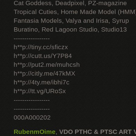
Cat Goddess, Deadpixel, PZ-magazine
Tropical Cuties, Home Made Model (HMM
Fantasia Models, Valya and Irisa, Syrup
Buratino, Red Lagoon Studio, Studio13
-----------------
h**p://tiny.cc/sficzx
h**p://cutt.us/Y7P84
h**p://put2.me/muhcsh
h**p://citly.me/47kMX
h**p://4ty.me/ibhi7c
h**p://tt.vg/URoSx
-----------------
-----------------
000A000202
RubenmOime
,
VDO PTHC & PTSC ART 