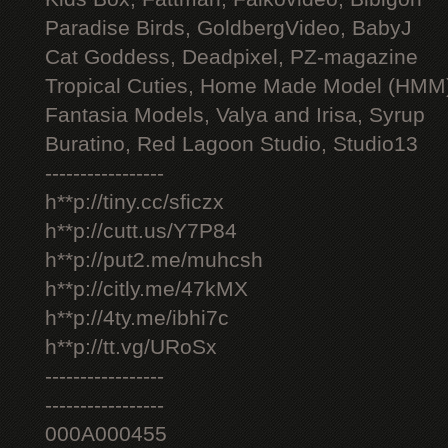
Paradise Birds, GoldbergVideo, BabyJ
Cat Goddess, Deadpixel, PZ-magazine
Tropical Cuties, Home Made Model (HMM
Fantasia Models, Valya and Irisa, Syrup
Buratino, Red Lagoon Studio, Studio13
-----------------
h**p://tiny.cc/sficzx
h**p://cutt.us/Y7P84
h**p://put2.me/muhcsh
h**p://citly.me/47kMX
h**p://4ty.me/ibhi7c
h**p://tt.vg/URoSx
-----------------
-----------------
000A000455