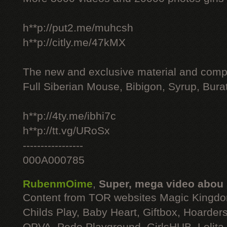
h**p://put2.me/muhcsh
h**p://citly.me/47kMX
The new and exclusive material and compl
Full Siberian Mouse, Bibigon, Syrup, Bura
h**p://4ty.me/ibhi7c
h**p://tt.vg/URoSx
-----------------
000A000785
RubenmOime
,
Super, mega video abou
Content from TOR websites Magic Kingdo
Childs Play, Baby Heart, Giftbox, Hoarders