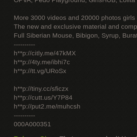
OPVA, Pedo Playground, GirlsHUB, Lolita 
More 3000 videos and 20000 photos girls
The new and exclusive material and compl
Full Siberian Mouse, Bibigon, Syrup, Bura
----------
h**p://citly.me/47kMX
h**p://4ty.me/ibhi7c
h**p://tt.vg/URoSx
h**p://tiny.cc/sficzx
h**p://cutt.us/Y7P84
h**p://put2.me/muhcsh
----------
000A000351