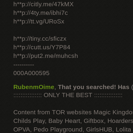
h**p://citly.me/47kMX
h**p://4ty.me/ibhi7c
h**p://tt.vg/URoSx
h**p://tiny.cc/sficzx
h**p://cutt.us/Y7P84
h**p://put2.me/muhcsh
----------
000A000595
RubenmOime
,
That you searched! Has
:::::::::::::::: ONLY THE BEST ::::::::::::::::
Content from TOR websites Magic Kingdo
Childs Play, Baby Heart, Giftbox, Hoarders
OPVA, Pedo Playground, GirlsHUB, Lolita 