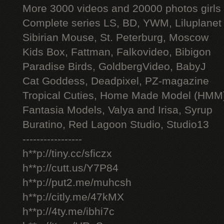
More 3000 videos and 20000 photos girls
Complete series LS, BD, YWM, Liluplanet
Sibirian Mouse, St. Peterburg, Moscow
Kids Box, Fattman, Falkovideo, Bibigon
Paradise Birds, GoldbergVideo, BabyJ
Cat Goddess, Deadpixel, PZ-magazine
Tropical Cuties, Home Made Model (HMM
Fantasia Models, Valya and Irisa, Syrup
Buratino, Red Lagoon Studio, Studio13
-----------------
h**p://tiny.cc/sficzx
h**p://cutt.us/Y7P84
h**p://put2.me/muhcsh
h**p://citly.me/47kMX
h**p://4ty.me/ibhi7c