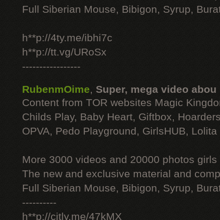
Full Siberian Mouse, Bibigon, Syrup, Bura
h**p://4ty.me/ibhi7c
h**p://tt.vg/URoSx
-----------------
RubenmOime
,
Super, mega video abou
Content from TOR websites Magic Kingdo
Childs Play, Baby Heart, Giftbox, Hoarders
OPVA, Pedo Playground, GirlsHUB, Lolita 
More 3000 videos and 20000 photos girls
The new and exclusive material and compl
Full Siberian Mouse, Bibigon, Syrup, Bura
----------
h**p://citly.me/47kMX