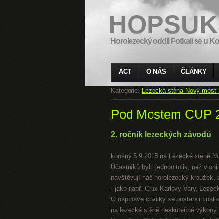
HOPSUK
Horolezecký oddíl Potkali se u Ko
ACT
O NÁS
ČLÁNKY
Kategorie:
Lezecká stěna Nový most 
Pod Mostem CUP 
2. ročník lezeckých závodů
konaný 5.9.2015 na Lezecké stěně N
Účastníků bylo jednou tolik, než vloni
navštěvují náš horolezecký kroužek, a
- jako např. Crux Karlovy Vary, Leze
O napínavé chvilky se postarali finali
na lezecké stěně neskutečné výkony.