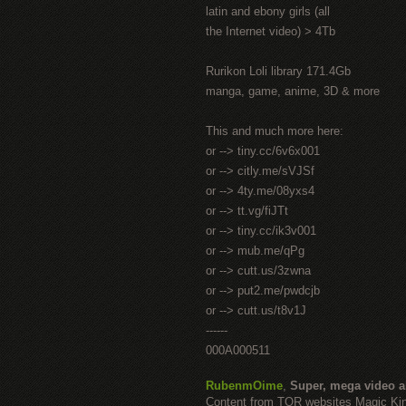
latin and ebony girls (all
the Internet video) > 4Tb
Rurikon Lоli library 171.4Gb
manga, game, anime, 3D & more
This and much more here:
or --> tiny.cc/6v6x001
or --> citly.me/sVJSf
or --> 4ty.me/08yxs4
or --> tt.vg/fiJTt
or --> tiny.cc/ik3v001
or --> mub.me/qPg
or --> cutt.us/3zwna
or --> put2.me/pwdcjb
or --> cutt.us/t8v1J
------
000A000511
RubenmOime
,
Super, mega video 
Content from TOR websites Magic Ki