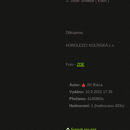
3. Josef Šindelář ( Kolín )
Děkujeme.
HOROLEZCI KOLÍNSKA z.s.
Foto -
ZDE
Autor:
Jiří Belza
Vydáno:
10.9.2015 17:35
Přečteno:
6145893x
Hodnocení:
1 (hodnoceno 403x)
Formát pro tisk