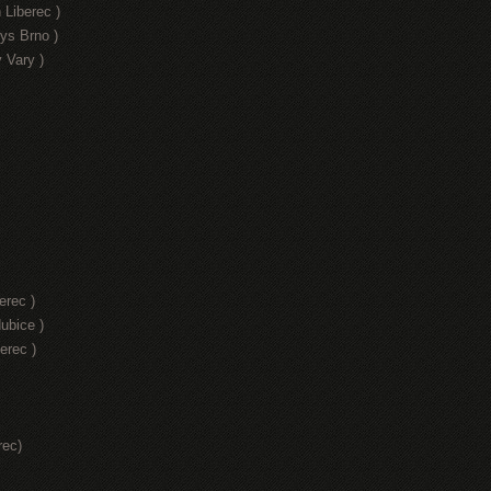
 Liberec )
ys Brno )
 Vary )
erec )
ubice )
erec )
rec)