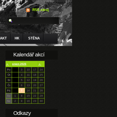
RSS zdroj
AKT
HK
STĚNA
Kalendář akcí
«
srpen 2026
»
Po
3
10
17
24
Út
4
11
18
25
St
5
12
19
26
Čt
6
13
20
27
Pá
7
14
21
28
So
1
8
15
22
29
Ne
2
9
16
23
30
Odkazy