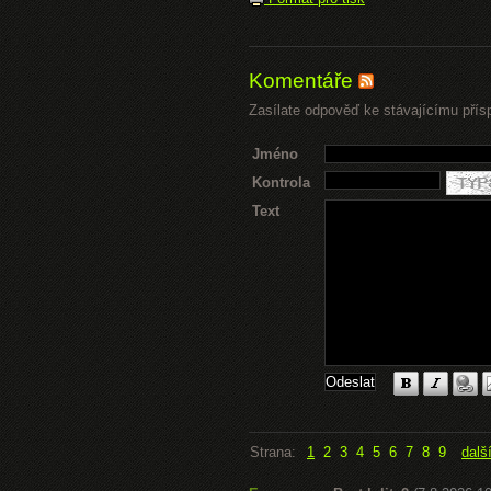
Komentáře
Zasílate odpověď ke stávajícímu přís
Jméno
Kontrola
Text
Strana:
1
2
3
4
5
6
7
8
9
dalš