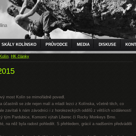
lína
SKÁLY KOLÍNSKO
PRŮVODCE
MEDIA
DISKUSE
KONT
Kolín
,
HK články
2015
ový most Kolín se mimořádně povedl.
 a účastnili se zde nejen malí a mladí lezci z Kolínska, včetně těch, co
le zavítali k nám závodníci i z horolezeckých oddílů z větších vzdáleností
cký tým Pardubice, Komorní výtah Liberec či Rocky Monkeys Brno.
sté, na něž byla radost pohledět. S přehledem, grácií a nadšením předváděli