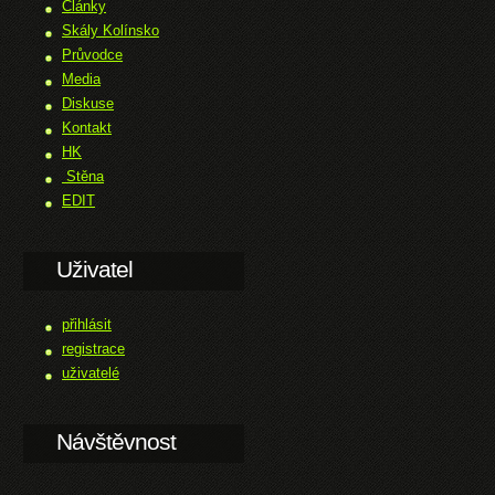
Články
Skály Kolínsko
Průvodce
Media
Diskuse
Kontakt
HK
Stěna
EDIT
Uživatel
přihlásit
registrace
uživatelé
Návštěvnost