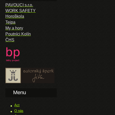
PAVOUCI s.r.o.
WORK SAFETY
Horoškola
Tejpa
My a hory
Poutníci Kolín
ČHS
Menu
Act
O nás