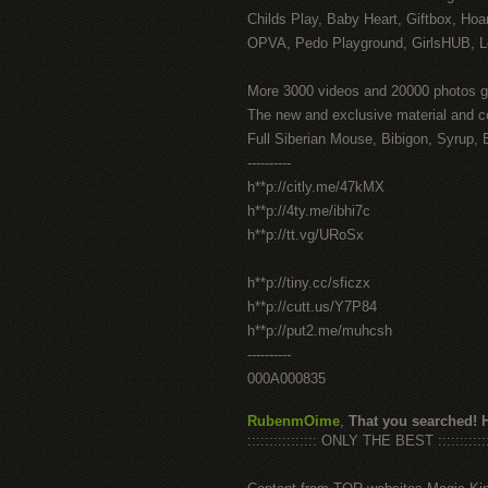
Childs Play, Baby Heart, Giftbox, Hoar
OPVA, Pedo Playground, GirlsHUB, Lo
More 3000 videos and 20000 photos g
The new and exclusive material and c
Full Siberian Mouse, Bibigon, Syrup, 
----------
h**p://citly.me/47kMX
h**p://4ty.me/ibhi7c
h**p://tt.vg/URoSx
h**p://tiny.cc/sficzx
h**p://cutt.us/Y7P84
h**p://put2.me/muhcsh
----------
000A000835
RubenmOime
,
That you searched! 
:::::::::::::::: ONLY THE BEST ::::::::::::