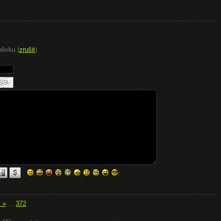
pěvku (
zrušit
).
í »
...
372