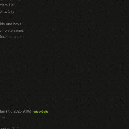
ders Hell,
lita City
irls and boys
omplete series
Buratino packs
Has
(7.8.2026 9:06)
odpovědět
::::