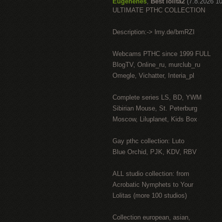
Eugenenes
,
Best lolita2
(7.8.2026 10
ULTIMATE РТНС COLLECTION
Description:-> lmy.de/bmRZI
Webcams РТНС since 1999 FULL
BlogTV, Online_ru, murclub_ru
Omegle, Vichatter, Interia_pl
Complete series LS, BD, YWM
Sibirian Mouse, St. Peterburg
Moscow, Liluplanet, Kids Box
Gay рthс collection: Luto
Blue Orchid, PJK, KDV, RBV
ALL studio collection: from
Acrobatic Nymрhеts to Your
Lоlitаs (more 100 studios)
Collection european, asian,