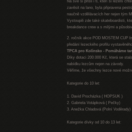
Na své si přišli i ti, kteří si lezení c
zavěsit na lano, byla připravena pes
naučně vzdělávacích her nejen tým Mě
Vystoupili zde také skateboardisti, kt
breakdance crew a s milými a působiv
2. ročník akce POD MOSTEM CUP byl 
předání lezeckého profilu vystavěného
TPCA pro Kolínsko - Pomáháme ta
Díky dotaci 200.000 Kč, která se stal
nabídku lezcům nejen na závody.
Věříme, že všechny lezce nové možno
Kategorie do 10 let:
1. David Procházka ( HOPSUK )
2. Gabriela Votápková ( Pečky)
3. Anežka Chladová (Polní Voděrady)
Kategorie dívky od 10 do 13 let: