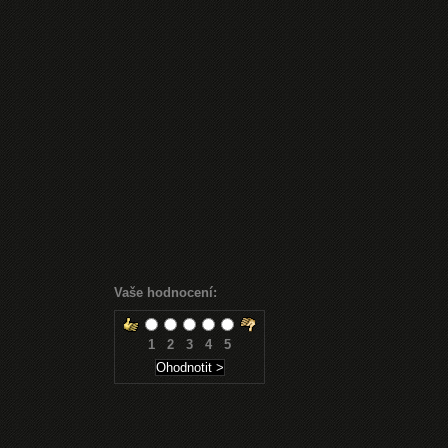
Vaše hodnocení:
1
2
3
4
5