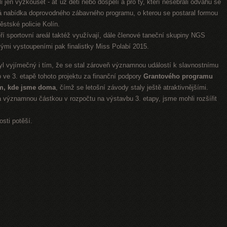
htěli jen vyzkoušet - ať už děti nebo dospělí a pro ty, kteří nesebrali odvahu se
trá nabídka doprovodného zábavného programu, o kterou se postaral formou
stské policie Kolín.
eří sportovní areál taktéž využívají, dále členové taneční skupiny NGS
ými vystoupeními pak finalistky Miss Polabí 2015.
vyjímečný i tím, že se stal zároveň významnou událostí k slavnostnímu
 ve 3. etapě tohoto projektu za finanční podpory
Grantového programu
m, kde jsme doma
, čímž se letošní závody staly ještě atraktivnějšími.
a významnou částkou v rozpočtu na výstavbu 3. etapy, jsme mohli rozšířit
sti potěší.