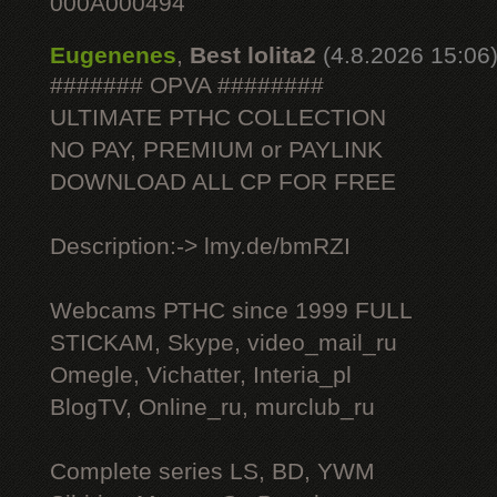
000A000494
Eugenenes
,
Best lolita2
(4.8.2026 15:06
####### OPVA ########
ULTIMATE РТНС COLLECTION
NO PAY, PREMIUM or PAYLINK
DOWNLOAD ALL СР FOR FREE
Description:-> lmy.de/bmRZI
Webcams РТНС since 1999 FULL
STICKAM, Skype, video_mail_ru
Omegle, Vichatter, Interia_pl
BlogTV, Online_ru, murclub_ru
Complete series LS, BD, YWM