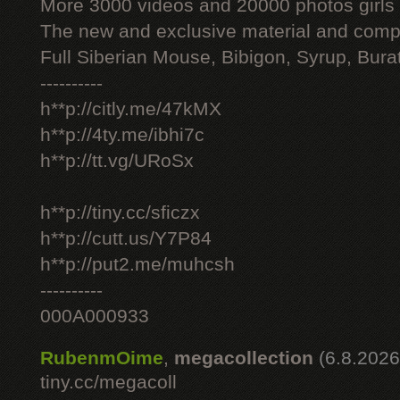
More 3000 videos and 20000 photos girls
The new and exclusive material and compl
Full Siberian Mouse, Bibigon, Syrup, Bura
----------
h**p://citly.me/47kMX
h**p://4ty.me/ibhi7c
h**p://tt.vg/URoSx
h**p://tiny.cc/sficzx
h**p://cutt.us/Y7P84
h**p://put2.me/muhcsh
----------
000A000933
RubenmOime
,
megacollection
(6.8.2026
tiny.cc/megacoll