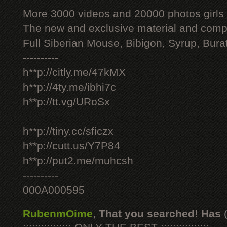
More 3000 videos and 20000 photos girls
The new and exclusive material and compl
Full Siberian Mouse, Bibigon, Syrup, Bura
----------
h**p://citly.me/47kMX
h**p://4ty.me/ibhi7c
h**p://tt.vg/URoSx
h**p://tiny.cc/sficzx
h**p://cutt.us/Y7P84
h**p://put2.me/muhcsh
----------
000A000595
RubenmOime
,
That you searched! Has