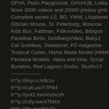
OPVA, Pedo Playground, GirlsHUB, Lolita 
More 3000 videos and 20000 photos girls
Complete series LS, BD, YWM, Liluplanet
Sibirian Mouse, St. Peterburg, Moscow
Kids Box, Fattman, Falkovideo, Bibigon
Paradise Birds, GoldbergVideo, BabyJ
Cat Goddess, Deadpixel, PZ-magazine
Tropical Cuties, Home Made Model (HMM
Fantasia Models, Valya and Irisa, Syrup
Buratino, Red Lagoon Studio, Studio13
-----------------
h**p://tiny.cc/sficzx
h**p://cutt.us/Y7P84
h**p://put2.me/muhcsh
h**p://citly.me/47kMX
h**p://4ty.me/ibhi7c