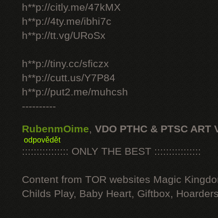
h**p://citly.me/47kMX
h**p://4ty.me/ibhi7c
h**p://tt.vg/URoSx
h**p://tiny.cc/sficzx
h**p://cutt.us/Y7P84
h**p://put2.me/muhcsh
----------
RubenmOime
,
VDO PTHC & PTSC ART 
odpovědět
:::::::::::::::: ONLY THE BEST ::::::::::::::::
Content from TOR websites Magic Kingdo
Childs Play, Baby Heart, Giftbox, Hoarders