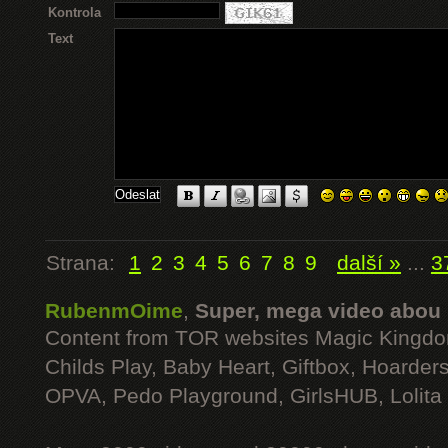
Kontrola
Text
Strana:
1
2
3
4
5
6
7
8
9
další »
...
3
RubenmOime
,
Super, mega video abou
Content from TOR websites Magic Kingdo
Childs Play, Baby Heart, Giftbox, Hoarders
OPVA, Pedo Playground, GirlsHUB, Lolita 