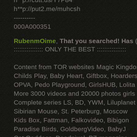
h**p://cutt.us/Y7P84
h**p://put2.me/muhcsh
----------
000A000351
RubenmOime
,
That you searched! Has
:::::::::::::::: ONLY THE BEST ::::::::::::::::
Content from TOR websites Magic Kingdo
Childs Play, Baby Heart, Giftbox, Hoarders
OPVA, Pedo Playground, GirlsHUB, Lolita 
More 3000 videos and 20000 photos girls
Complete series LS, BD, YWM, Liluplanet
Sibirian Mouse, St. Peterburg, Moscow
Kids Box, Fattman, Falkovideo, Bibigon
Paradise Birds, GoldbergVideo, BabyJ