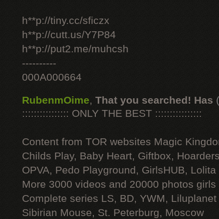
h**p://tiny.cc/sficzx
h**p://cutt.us/Y7P84
h**p://put2.me/muhcsh
----------
000A000664
RubenmOime
,
That you searched! Has
:::::::::::::::: ONLY THE BEST ::::::::::::::::
Content from TOR websites Magic Kingdo
Childs Play, Baby Heart, Giftbox, Hoarders
OPVA, Pedo Playground, GirlsHUB, Lolita 
More 3000 videos and 20000 photos girls
Complete series LS, BD, YWM, Liluplanet
Sibirian Mouse, St. Peterburg, Moscow