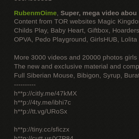
RubenmOime
,
Super, mega video abou
Content from TOR websites Magic Kingdo
Childs Play, Baby Heart, Giftbox, Hoarders
OPVA, Pedo Playground, GirlsHUB, Lolita 
More 3000 videos and 20000 photos girls
The new and exclusive material and compl
Full Siberian Mouse, Bibigon, Syrup, Bura
----------
h**p://citly.me/47kMX
h**p://4ty.me/ibhi7c
h**p://tt.vg/URoSx
h**p://tiny.cc/sficzx
h**p://cutt.us/Y7P84