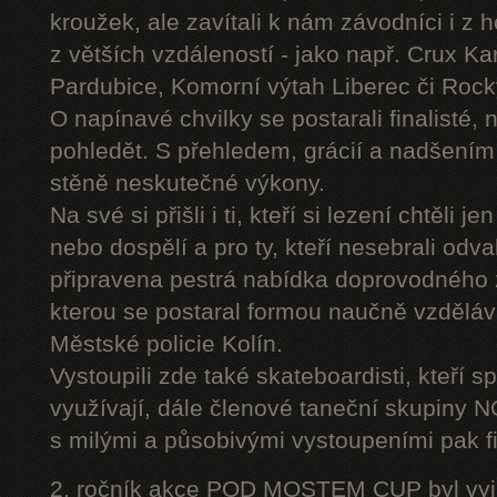
kroužek, ale zavítali k nám závodníci i z 
z větších vzdáleností - jako např. Crux K
Pardubice, Komorní výtah Liberec či Roc
O napínavé chvilky se postarali finalisté, 
pohledět. S přehledem, grácií a nadšením
stěně neskutečné výkony.
Na své si přišli i ti, kteří si lezení chtěli j
nebo dospělí a pro ty, kteří nesebrali odv
připravena pestrá nabídka doprovodného
kterou se postaral formou naučně vzděláv
Městské policie Kolín.
Vystoupili zde také skateboardisti, kteří s
využívají, dále členové taneční skupiny
s milými a působivými vystoupeními pak fi
2. ročník akce POD MOSTEM CUP byl vyjím