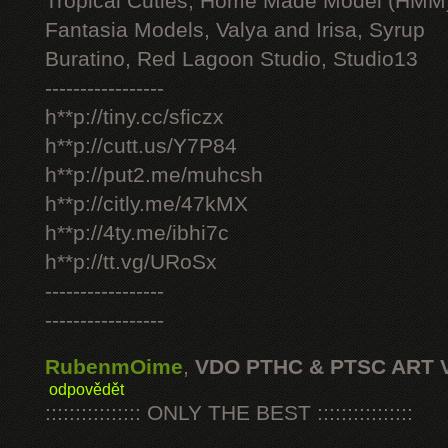
Tropical Cuties, Home Made Model (HMM
Fantasia Models, Valya and Irisa, Syrup
Buratino, Red Lagoon Studio, Studio13
-----------------
h**p://tiny.cc/sficzx
h**p://cutt.us/Y7P84
h**p://put2.me/muhcsh
h**p://citly.me/47kMX
h**p://4ty.me/ibhi7c
h**p://tt.vg/URoSx
-----------------
-----------------
RubenmOime
,
VDO PTHC & PTSC ART 
odpovědět
:::::::::::::::: ONLY THE BEST ::::::::::::::::