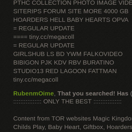
PTHC COLLECTION PHOTO IMAGE VID
SITERIPS FORUM SITE MORE 4000 GB
HOARDERS HELL BABY HEARTS OPVA
= REGULAR UPDATE
==== tiny.cc/megacoll
= REGULAR UPDATE
GIRLSHUB LS BD YWM FALKOVIDEO
BIBIGON PJK KDV RBV BURATINO
STUDIO13 RED LAGOON FATTMAN
tiny.cc/megacoll
RubenmOime
,
That you searched! Has
:::::::::::::::: ONLY THE BEST ::::::::::::::::
Content from TOR websites Magic Kingdo
Childs Play, Baby Heart, Giftbox, Hoarders