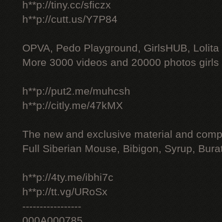
h**p://tiny.cc/sficzx
h**p://cutt.us/Y7P84
OPVA, Pedo Playground, GirlsHUB, Lolita 
More 3000 videos and 20000 photos girls
h**p://put2.me/muhcsh
h**p://citly.me/47kMX
The new and exclusive material and compl
Full Siberian Mouse, Bibigon, Syrup, Bura
h**p://4ty.me/ibhi7c
h**p://tt.vg/URoSx
-----------------
000A000785