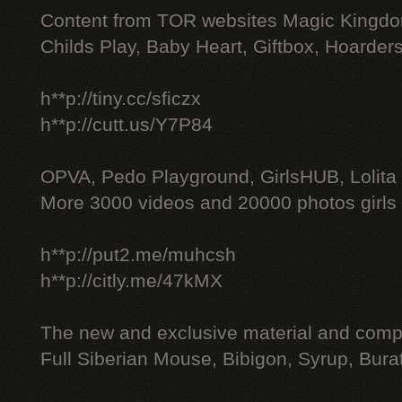
Content from TOR websites Magic Kingdo
Childs Play, Baby Heart, Giftbox, Hoarders
h**p://tiny.cc/sficzx
h**p://cutt.us/Y7P84
OPVA, Pedo Playground, GirlsHUB, Lolita 
More 3000 videos and 20000 photos girls
h**p://put2.me/muhcsh
h**p://citly.me/47kMX
The new and exclusive material and compl
Full Siberian Mouse, Bibigon, Syrup, Bura