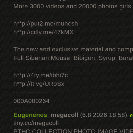
More 3000 videos and 20000 photos girls
h**p://put2.me/muhcsh
h**p://citly.me/47kMX
The new and exclusive material and compl
Full Siberian Mouse, Bibigon, Syrup, Bura
h**p://4ty.me/ibhi7c
h**p://tt.vg/URoSx
-----------------
000A000264
Eugenenes
,
megacoll
(6.8.2026 18:58)
o
tiny.cc/megacoll
PTHC COLLECTION PHOTO IMAGE VID