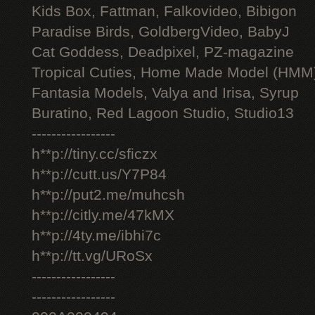
Kids Box, Fattman, Falkovideo, Bibigon
Paradise Birds, GoldbergVideo, BabyJ
Cat Goddess, Deadpixel, PZ-magazine
Tropical Cuties, Home Made Model (HMM
Fantasia Models, Valya and Irisa, Syrup
Buratino, Red Lagoon Studio, Studio13
-----------------
h**p://tiny.cc/sficzx
h**p://cutt.us/Y7P84
h**p://put2.me/muhcsh
h**p://citly.me/47kMX
h**p://4ty.me/ibhi7c
h**p://tt.vg/URoSx
-----------------
-----------------