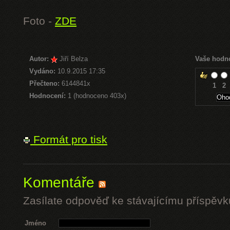
Foto -
ZDE
Autor:
Jiří Belza
Vaše hodn
Vydáno:
10.9.2015 17:35
Přečteno:
6144841x
1
2
Hodnocení:
1 (hodnoceno 403x)
Formát pro tisk
Komentáře
Zasílate odpověď ke stávajícímu příspěvk
Jméno