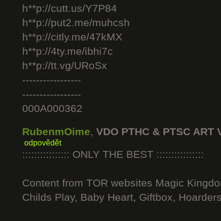
h**p://cutt.us/Y7P84
h**p://put2.me/muhcsh
h**p://citly.me/47kMX
h**p://4ty.me/ibhi7c
h**p://tt.vg/URoSx
-----------------
-----------------
000A000362
RubenmOime
,
VDO PTHC & PTSC ART 
odpovědět
:::::::::::::::: ONLY THE BEST ::::::::::::::::
Content from TOR websites Magic Kingdo
Childs Play, Baby Heart, Giftbox, Hoarders