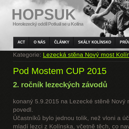
HOPSUK
Horolezecký oddíl Potkali se u Kolína
ACT
O NÁS
ČLÁNKY
SKÁLY KOLÍNSKO
PRŮ
Kategorie:
Lezecká stěna Nový most Kolí
Pod Mostem CUP 2015
2. ročník lezeckých závodů
konaný 5.9.2015 na Lezecké stěně Nový 
povedl.
Účastníků bylo jednou tolik, než vloni a úč
mladí lezci z Kolínska, včetně těch, co n