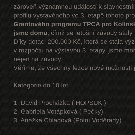
zároveň významnou událostí k slavnostn
profilu vystavěného ve 3. etapě tohoto pr
Grantového programu TPCA pro Kolíns
jsme doma
, čímž se letošní závody staly 
Díky dotaci 200.000 Kč, která se stala v
v rozpočtu na výstavbu 3. etapy, jsme moh
nejen na závody.
Věříme, že všechny lezce nové možnosti 
Kategorie do 10 let:
1. David Procházka ( HOPSUK )
2. Gabriela Votápková ( Pečky)
3. Anežka Chladová (Polní Voděrady)