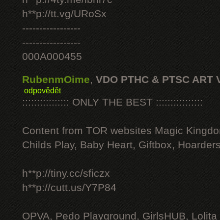
h**p://tt.vg/URoSx
-----------------
-----------------
000A000455
RubenmOime
,
VDO PTHC & PTSC ART 
odpovědět
:::::::::::::::: ONLY THE BEST ::::::::::::::::
Content from TOR websites Magic Kingdo
Childs Play, Baby Heart, Giftbox, Hoarders
h**p://tiny.cc/sficzx
h**p://cutt.us/Y7P84
OPVA, Pedo Playground, GirlsHUB, Lolita 