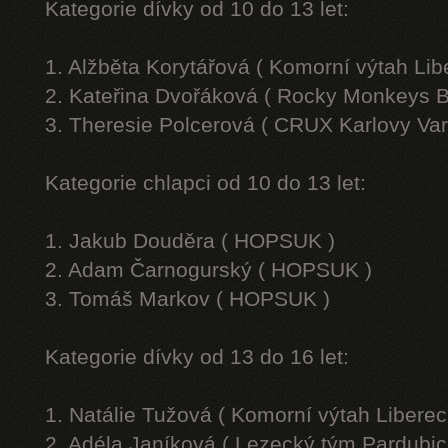
Kategorie dívky od 10 do 13 let:
1. Alžběta Korytářová ( Komorní výtah Lib
2. Kateřina Dvořáková ( Rocky Monkeys B
3. Theresie Polcerová ( CRUX Karlovy Var
Kategorie chlapci od 10 do 13 let:
1. Jakub Douděra ( HOPSUK )
2. Adam Čarnogurský ( HOPSUK )
3. Tomáš Markov ( HOPSUK )
Kategorie dívky od 13 do 16 let:
1. Natálie Tužová ( Komorní výtah Liberec
2. Adéla Janíková ( Lezecký tým Pardubic