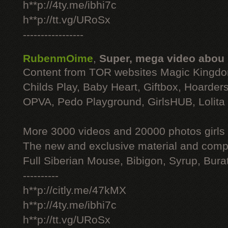
h**p://4ty.me/ibhi7c
h**p://tt.vg/URoSx
-----------------
RubenmOime
,
Super, mega video abou
Content from TOR websites Magic Kingdo
Childs Play, Baby Heart, Giftbox, Hoarders
OPVA, Pedo Playground, GirlsHUB, Lolita 
More 3000 videos and 20000 photos girls
The new and exclusive material and compl
Full Siberian Mouse, Bibigon, Syrup, Bura
----------
h**p://citly.me/47kMX
h**p://4ty.me/ibhi7c
h**p://tt.vg/URoSx