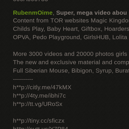
RubenmOime
,
Super, mega video abou
Content from TOR websites Magic Kingdo
Childs Play, Baby Heart, Giftbox, Hoarders
OPVA, Pedo Playground, GirlsHUB, Lolita 
More 3000 videos and 20000 photos girls
The new and exclusive material and compl
Full Siberian Mouse, Bibigon, Syrup, Bura
----------
h**p://citly.me/47kMX
h**p://4ty.me/ibhi7c
h**p://tt.vg/URoSx
h**p://tiny.cc/sficzx