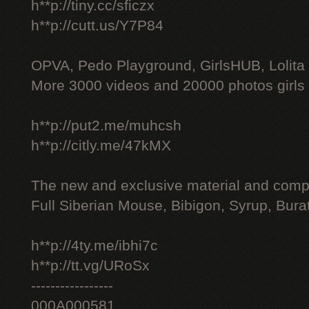
h**p://tiny.cc/sficzx
h**p://cutt.us/Y7P84
OPVA, Pedo Playground, GirlsHUB, Lolita 
More 3000 videos and 20000 photos girls
h**p://put2.me/muhcsh
h**p://citly.me/47kMX
The new and exclusive material and compl
Full Siberian Mouse, Bibigon, Syrup, Bura
h**p://4ty.me/ibhi7c
h**p://tt.vg/URoSx
-----------------
000A000581