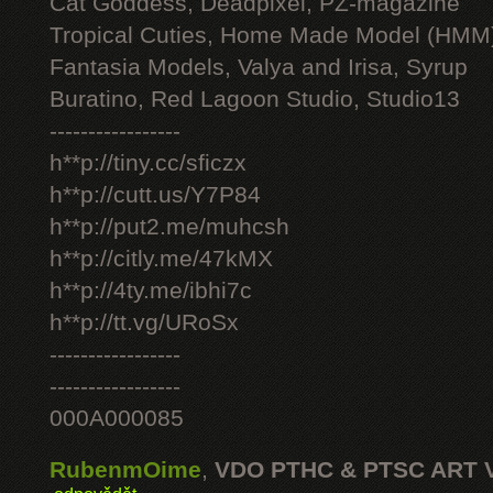
Cat Goddess, Deadpixel, PZ-magazine
Tropical Cuties, Home Made Model (HMM
Fantasia Models, Valya and Irisa, Syrup
Buratino, Red Lagoon Studio, Studio13
-----------------
h**p://tiny.cc/sficzx
h**p://cutt.us/Y7P84
h**p://put2.me/muhcsh
h**p://citly.me/47kMX
h**p://4ty.me/ibhi7c
h**p://tt.vg/URoSx
-----------------
-----------------
000A000085
RubenmOime
,
VDO PTHC & PTSC ART 