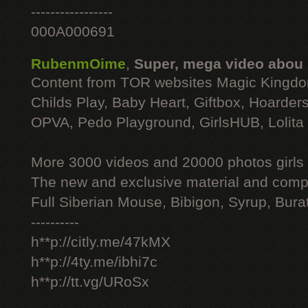
-----------------
000A000691
RubenmOime
,
Super, mega video abou
Content from TOR websites Magic Kingdo
Childs Play, Baby Heart, Giftbox, Hoarders
OPVA, Pedo Playground, GirlsHUB, Lolita 
More 3000 videos and 20000 photos girls
The new and exclusive material and compl
Full Siberian Mouse, Bibigon, Syrup, Bura
----------
h**p://citly.me/47kMX
h**p://4ty.me/ibhi7c
h**p://tt.vg/URoSx