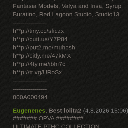
Fantasia Models, Valya and Irisa, Syrup
Buratino, Red Lagoon Studio, Studio13
-----------------
h**p://tiny.cc/sficzx
h**p://cutt.us/Y7P84
h**p://put2.me/muhcsh
h**p://citly.me/47kMX
h**p://4ty.me/ibhi7c
h**p://tt.vg/URoSx
-----------------
-----------------
000A000494
Eugenenes
,
Best lolita2
(4.8.2026 15:06
####### OPVA ########
ULTIMATE РТНС COLLECTION