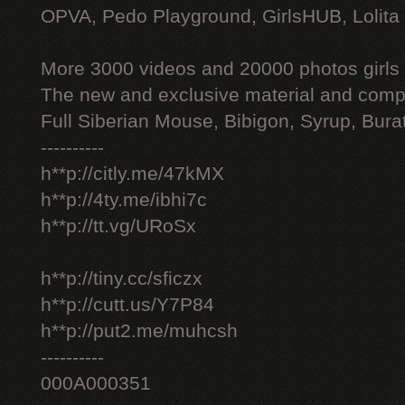
OPVA, Pedo Playground, GirlsHUB, Lolita 
More 3000 videos and 20000 photos girls
The new and exclusive material and compl
Full Siberian Mouse, Bibigon, Syrup, Bura
----------
h**p://citly.me/47kMX
h**p://4ty.me/ibhi7c
h**p://tt.vg/URoSx
h**p://tiny.cc/sficzx
h**p://cutt.us/Y7P84
h**p://put2.me/muhcsh
----------
000A000351