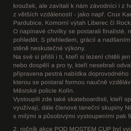
kroužek, ale zavítali k nám závodníci i z 
z větších vzdáleností - jako např. Crux K
Pardubice, Komorní výtah Liberec či Roc
O napínavé chvilky se postarali finalisté, 
pohledět. S přehledem, grácií a nadšením
stěně neskutečné výkony.
Na své si přišli i ti, kteří si lezení chtěli j
nebo dospělí a pro ty, kteří nesebrali odv
připravena pestrá nabídka doprovodného
kterou se postaral formou naučně vzděláv
Městské policie Kolín.
Vystoupili zde také skateboardisti, kteří s
využívají, dále členové taneční skupiny
s milými a působivými vystoupeními pak fi
2. ročník akce POD MOSTEM CUP byl vyjím