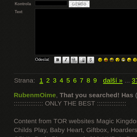
Kontrola
Text
Strana:
1
2
3
4
5
6
7
8
9
další »
...
3
RubenmOime
,
That you searched! Has
:::::::::::::::: ONLY THE BEST ::::::::::::::::
Content from TOR websites Magic Kingdo
Childs Play, Baby Heart, Giftbox, Hoarders