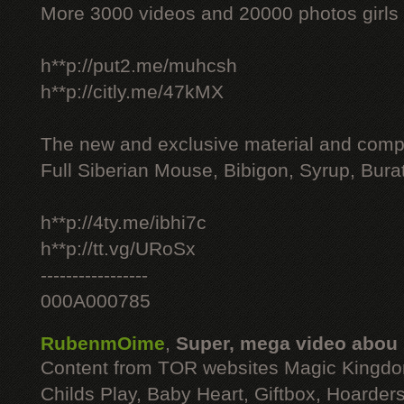
More 3000 videos and 20000 photos girls
h**p://put2.me/muhcsh
h**p://citly.me/47kMX
The new and exclusive material and compl
Full Siberian Mouse, Bibigon, Syrup, Bura
h**p://4ty.me/ibhi7c
h**p://tt.vg/URoSx
-----------------
000A000785
RubenmOime
,
Super, mega video abou
Content from TOR websites Magic Kingdo
Childs Play, Baby Heart, Giftbox, Hoarders