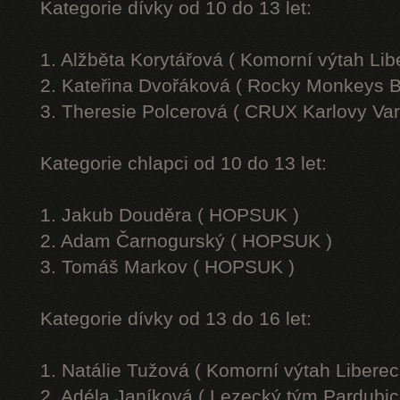
Kategorie dívky od 10 do 13 let:
1. Alžběta Korytářová ( Komorní výtah Lib
2. Kateřina Dvořáková ( Rocky Monkeys B
3. Theresie Polcerová ( CRUX Karlovy Var
Kategorie chlapci od 10 do 13 let:
1. Jakub Douděra ( HOPSUK )
2. Adam Čarnogurský ( HOPSUK )
3. Tomáš Markov ( HOPSUK )
Kategorie dívky od 13 do 16 let:
1. Natálie Tužová ( Komorní výtah Liberec
2. Adéla Janíková ( Lezecký tým Pardubic