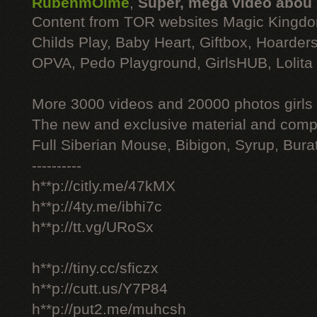
RubenmOime
,
Super, mega video abou
Content from TOR websites Magic Kingdo
Childs Play, Baby Heart, Giftbox, Hoarders
OPVA, Pedo Playground, GirlsHUB, Lolita 
More 3000 videos and 20000 photos girls
The new and exclusive material and compl
Full Siberian Mouse, Bibigon, Syrup, Bura
----------
h**p://citly.me/47kMX
h**p://4ty.me/ibhi7c
h**p://tt.vg/URoSx
h**p://tiny.cc/sficzx
h**p://cutt.us/Y7P84
h**p://put2.me/muhcsh