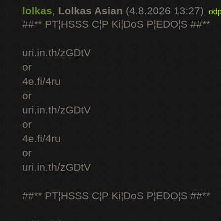
lolkas
,
Lolkas Asian
(4.8.2026 13:27)
odp
##** PT¦HSSS C¦P Ki¦DoS P¦EDO¦S ##**
uri.in.th/zGDtV
or
4e.fi/4ru
or
uri.in.th/zGDtV
or
4e.fi/4ru
or
uri.in.th/zGDtV
##** PT¦HSSS C¦P Ki¦DoS P¦EDO¦S ##**