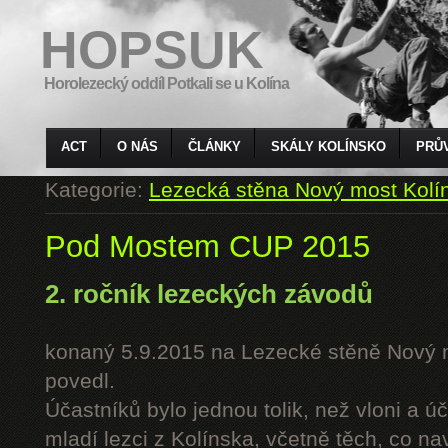
HOPSUK
Horolezecký oddíl Potkali se u Kolína
ACT
O NÁS
ČLÁNKY
SKÁLY KOLÍNSKO
PRŮ
Kategorie:
Lezecká stěna Nový most Kolí
Pod Mostem CUP 2015
2. ročník lezeckých závodů
konaný 5.9.2015 na Lezecké stěně Nový 
povedl.
Účastníků bylo jednou tolik, než vloni a úč
mladí lezci z Kolínska, včetně těch, co n