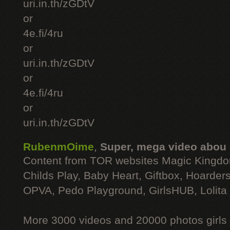
uri.in.th/zGDtV
or
4e.fi/4ru
or
uri.in.th/zGDtV
or
4e.fi/4ru
or
uri.in.th/zGDtV
RubenmOime
,
Super, mega video abou
Content from TOR websites Magic Kingdo
Childs Play, Baby Heart, Giftbox, Hoarders
OPVA, Pedo Playground, GirlsHUB, Lolita 
More 3000 videos and 20000 photos girls