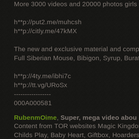
More 3000 videos and 20000 photos girls
h**p://put2.me/muhcsh
h**p://citly.me/47kMX
The new and exclusive material and compl
Full Siberian Mouse, Bibigon, Syrup, Bura
h**p://4ty.me/ibhi7c
h**p://tt.vg/URoSx
-----------------
000A000581
RubenmOime
,
Super, mega video abou
Content from TOR websites Magic Kingdo
Childs Play, Baby Heart, Giftbox, Hoarders