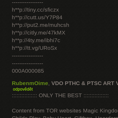
-----------------
h**p://tiny.cc/sficzx
h**p://cutt.us/Y7P84
h**p://put2.me/muhcsh
h**p://citly.me/47kMX
h**p://4ty.me/ibhi7c
h**p://tt.vg/URoSx
-----------------
-----------------
000A000085
RubenmOime
,
VDO PTHC & PTSC ART 
odpovědět
:::::::::::::::: ONLY THE BEST ::::::::::::::::
Content from TOR websites Magic Kingdo