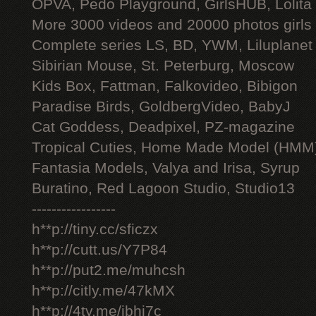
OPVA, Pedo Playground, GirlsHUB, Lolita 
More 3000 videos and 20000 photos girls
Complete series LS, BD, YWM, Liluplanet
Sibirian Mouse, St. Peterburg, Moscow
Kids Box, Fattman, Falkovideo, Bibigon
Paradise Birds, GoldbergVideo, BabyJ
Cat Goddess, Deadpixel, PZ-magazine
Tropical Cuties, Home Made Model (HMM
Fantasia Models, Valya and Irisa, Syrup
Buratino, Red Lagoon Studio, Studio13
-----------------
h**p://tiny.cc/sficzx
h**p://cutt.us/Y7P84
h**p://put2.me/muhcsh
h**p://citly.me/47kMX
h**p://4ty.me/ibhi7c