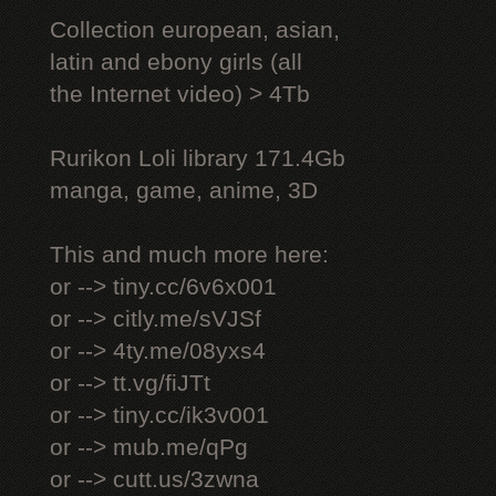
Collection european, asian,
latin and ebony girls (all
the Internet video) > 4Tb
Rurikon Lоli library 171.4Gb
manga, game, anime, 3D
This and much more here:
or --> tiny.cc/6v6x001
or --> citly.me/sVJSf
or --> 4ty.me/08yxs4
or --> tt.vg/fiJTt
or --> tiny.cc/ik3v001
or --> mub.me/qPg
or --> cutt.us/3zwna