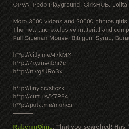
OPVA, Pedo Playground, GirlsHUB, Lolita 
More 3000 videos and 20000 photos girls
The new and exclusive material and compl
Full Siberian Mouse, Bibigon, Syrup, Bura
----------
h**p://citly.me/47kMX
h**p://4ty.me/ibhi7c
h**p://tt.vg/URoSx
h**p://tiny.cc/sficzx
h**p://cutt.us/Y7P84
h**p://put2.me/muhcsh
----------
RubenmOime
,
That you searched! Has