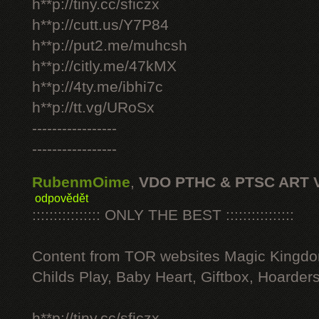
h**p://tiny.cc/sficzx
h**p://cutt.us/Y7P84
h**p://put2.me/muhcsh
h**p://citly.me/47kMX
h**p://4ty.me/ibhi7c
h**p://tt.vg/URoSx
-----------------
-----------------
RubenmOime
,
VDO PTHC & PTSC ART 
odpovědět
:::::::::::::::: ONLY THE BEST ::::::::::::::::
Content from TOR websites Magic Kingdo
Childs Play, Baby Heart, Giftbox, Hoarders
h**p://tiny.cc/sficzx