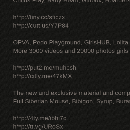
Childs Play, Baby Heart, Giftbox, Hoarders
h**p://tiny.cc/sficzx
h**p://cutt.us/Y7P84
OPVA, Pedo Playground, GirlsHUB, Lolita 
More 3000 videos and 20000 photos girls
h**p://put2.me/muhcsh
h**p://citly.me/47kMX
The new and exclusive material and compl
Full Siberian Mouse, Bibigon, Syrup, Bura
h**p://4ty.me/ibhi7c
h**p://tt.vg/URoSx