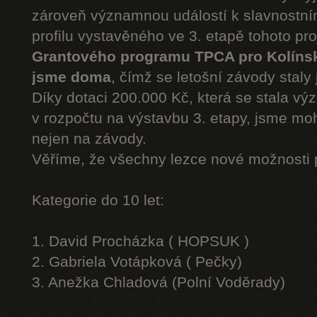
zároveň významnou událostí k slavnostn
profilu vystavěného ve 3. etapě tohoto pr
Grantového programu TPCA pro Kolíns
jsme doma
, čímž se letošní závody staly 
Díky dotaci 200.000 Kč, která se stala v
v rozpočtu na výstavbu 3. etapy, jsme moh
nejen na závody.
Věříme, že všechny lezce nové možnosti 
Kategorie do 10 let:
1. David Procházka ( HOPSUK )
2. Gabriela Votápková ( Pečky)
3. Anežka Chladová (Polní Voděrady)