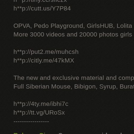
h**p://cutt.us/Y7P84
OPVA, Pedo Playground, GirlsHUB, Lolita 
More 3000 videos and 20000 photos girls
h**p://put2.me/muhcsh
h**p://citly.me/47kMX
The new and exclusive material and compl
Full Siberian Mouse, Bibigon, Syrup, Bura
h**p://4ty.me/ibhi7c
h**p://tt.vg/URoSx
-----------------