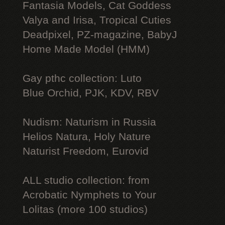
Fantasia Models, Cat Goddess
Valya and Irisa, Tropical Cuties
Deadpixel, PZ-magazine, BabyJ
Home Made Model (HMM)
Gay рthс collection: Luto
Blue Orchid, PJK, KDV, RBV
Nudism: Naturism in Russia
Helios Natura, Holy Nature
Naturist Freedom, Eurovid
ALL studio collection: from
Acrobatic Nymрhеts to Your
Lоlitаs (more 100 studios)