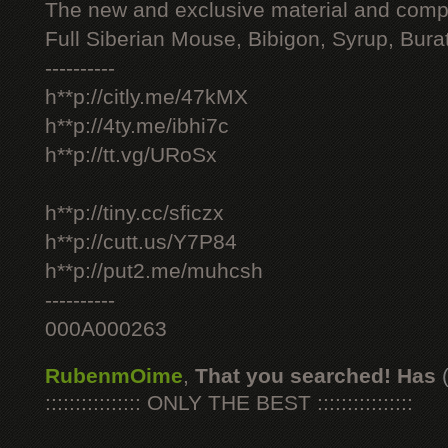
The new and exclusive material and compl
Full Siberian Mouse, Bibigon, Syrup, Bura
----------
h**p://citly.me/47kMX
h**p://4ty.me/ibhi7c
h**p://tt.vg/URoSx
h**p://tiny.cc/sficzx
h**p://cutt.us/Y7P84
h**p://put2.me/muhcsh
----------
000A000263
RubenmOime
,
That you searched! Has
:::::::::::::::: ONLY THE BEST ::::::::::::::::