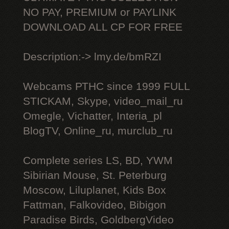
NO PAY, PREMIUM or PAYLINK
DOWNLOAD ALL СР FOR FREE
Description:-> lmy.de/bmRZI
Webcams РТНС since 1999 FULL
STICKAM, Skype, video_mail_ru
Omegle, Vichatter, Interia_pl
BlogTV, Online_ru, murclub_ru
Complete series LS, BD, YWM
Sibirian Mouse, St. Peterburg
Moscow, Liluplanet, Kids Box
Fattman, Falkovideo, Bibigon
Paradise Birds, GoldbergVideo