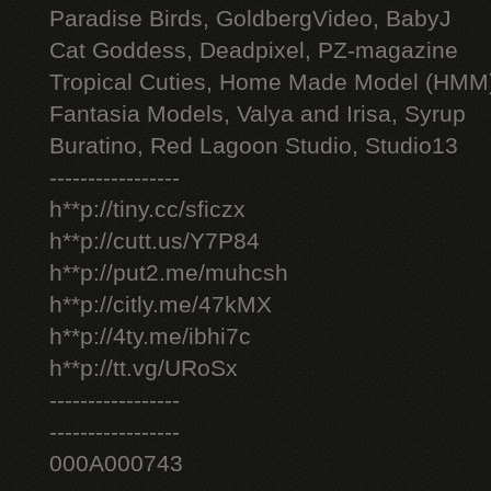
Paradise Birds, GoldbergVideo, BabyJ
Cat Goddess, Deadpixel, PZ-magazine
Tropical Cuties, Home Made Model (HMM
Fantasia Models, Valya and Irisa, Syrup
Buratino, Red Lagoon Studio, Studio13
-----------------
h**p://tiny.cc/sficzx
h**p://cutt.us/Y7P84
h**p://put2.me/muhcsh
h**p://citly.me/47kMX
h**p://4ty.me/ibhi7c
h**p://tt.vg/URoSx
-----------------
-----------------
000A000743