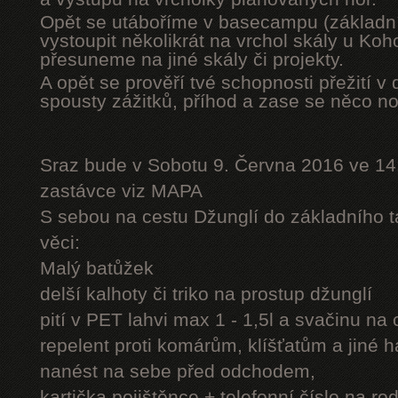
Opět se utáboříme v basecampu (základní
vystoupit několikrát na vrchol skály u Ko
přesuneme na jiné skály či projekty.
A opět se prověří tvé schopnosti přežití v 
spousty zážitků, příhod a zase se něco n
Sraz bude v Sobotu 9. Června 2016 ve 14
zastávce viz MAPA
S sebou na cestu Džunglí do základního tá
věci:
Malý batůžek
delší kalhoty či triko na prostup džunglí
pití v PET lahvi max 1 - 1,5l a svačinu na
repelent proti komárům, klíšťatům a jiné 
nanést na sebe před odchodem,
kartička pojištěnce + telefonní číslo na rod