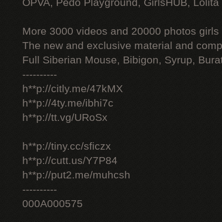
OPVA, Pedo Playground, GirlsHUB, Lolita 
More 3000 videos and 20000 photos girls
The new and exclusive material and compl
Full Siberian Mouse, Bibigon, Syrup, Bura
----------
h**p://citly.me/47kMX
h**p://4ty.me/ibhi7c
h**p://tt.vg/URoSx
h**p://tiny.cc/sficzx
h**p://cutt.us/Y7P84
h**p://put2.me/muhcsh
----------
000A000575