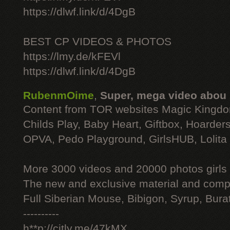
https://dlwf.link/d/4DgB
BEST CP VIDEOS & PHOTOS
https://lmy.de/kFEVl
https://dlwf.link/d/4DgB
RubenmOime
,
Super, mega video abou
Content from TOR websites Magic Kingdo
Childs Play, Baby Heart, Giftbox, Hoarders
OPVA, Pedo Playground, GirlsHUB, Lolita 
More 3000 videos and 20000 photos girls
The new and exclusive material and compl
Full Siberian Mouse, Bibigon, Syrup, Bura
----------
h**p://citly.me/47kMX