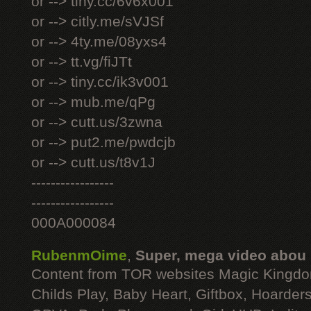
or --> tiny.cc/6v6x001
or --> citly.me/sVJSf
or --> 4ty.me/08yxs4
or --> tt.vg/fiJTt
or --> tiny.cc/ik3v001
or --> mub.me/qPg
or --> cutt.us/3zwna
or --> put2.me/pwdcjb
or --> cutt.us/t8v1J
-----------------
-----------------
000A000084
RubenmOime
,
Super, mega video abou
Content from TOR websites Magic Kingdo
Childs Play, Baby Heart, Giftbox, Hoarders