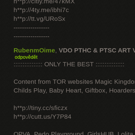
h**p://citly.me/47kMX
h**p://4ty.me/ibhi7c
h**p://tt.vg/URoSx
-----------------
-----------------
RubenmOime
,
VDO PTHC & PTSC ART 
odpovědět
:::::::::::::::: ONLY THE BEST ::::::::::::::::
Content from TOR websites Magic Kingdo
Childs Play, Baby Heart, Giftbox, Hoarders
h**p://tiny.cc/sficzx
h**p://cutt.us/Y7P84
OPVA, Pedo Playground, GirlsHUB, Lolita 