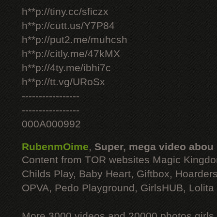
h**p://tiny.cc/sficzx
h**p://cutt.us/Y7P84
h**p://put2.me/muhcsh
h**p://citly.me/47kMX
h**p://4ty.me/ibhi7c
h**p://tt.vg/URoSx
-----------------
-----------------
000A000992
RubenmOime
,
Super, mega video abou
Content from TOR websites Magic Kingdo
Childs Play, Baby Heart, Giftbox, Hoarders
OPVA, Pedo Playground, GirlsHUB, Lolita 
More 3000 videos and 20000 photos girls