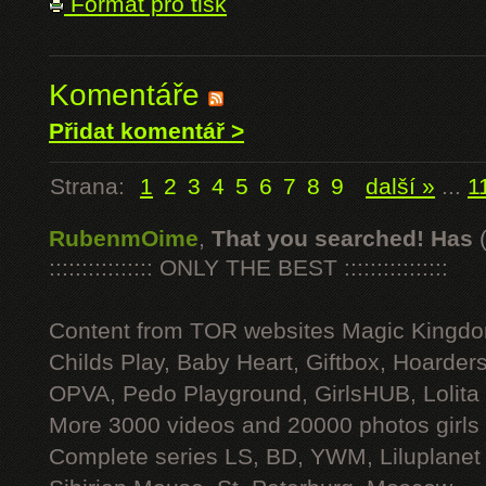
Formát pro tisk
Komentáře
Přidat komentář >
Strana:
1
2
3
4
5
6
7
8
9
další »
...
1
RubenmOime
,
That you searched! Has
:::::::::::::::: ONLY THE BEST ::::::::::::::::
Content from TOR websites Magic Kingdo
Childs Play, Baby Heart, Giftbox, Hoarders
OPVA, Pedo Playground, GirlsHUB, Lolita 
More 3000 videos and 20000 photos girls
Complete series LS, BD, YWM, Liluplanet