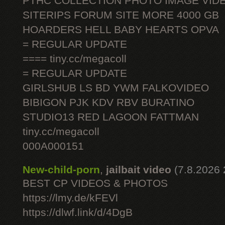
PTHC COLLECTION PHOTO IMAGE VID
SITERIPS FORUM SITE MORE 4000 GB
HOARDERS HELL BABY HEARTS OPVA
= REGULAR UPDATE
==== tiny.cc/megacoll
= REGULAR UPDATE
GIRLSHUB LS BD YWM FALKOVIDEO
BIBIGON PJK KDV RBV BURATINO
STUDIO13 RED LAGOON FATTMAN
tiny.cc/megacoll
000A000151
New-child-porn
,
jailbait video
(7.8.2026 
BEST CP VIDEOS & PHOTOS
https://lmy.de/kFEVl
https://dlwf.link/d/4DgB