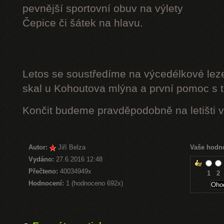
pevnější sportovní obuv na výlety
Čepice či šátek na hlavu.
Letos se soustředíme na výcedélkové leze
skal u Kohoutova mlýna a první pomoc s t
Končit budeme pravděpodobně na letišti v
Autor:
Jiří Belza
Vaše hodn
Vydáno:
27.6.2016 12:48
Přečteno:
40034949x
1
2
Hodnocení:
1 (hodnoceno 692x)