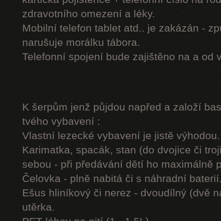
zdravotního omezení a léky.
Mobilní telefon tablet atd.. je zakázán - 
narušuje morálku tábora.
Telefonní spojení bude zajištěno na a od 
K šerpům jenž půjdou napřed a založí b
tvého vybavení :
Vlastní lezecké vybavení je jistě výhodou.
Karimatka, spacák, stan (do dvojice či troj
sebou - při předávání dětí ho maximálně 
Čelovka - plně nabitá či s náhradní baterií
Ešus hliníkový či nerez - dvoudílný (dvě n
utěrka.