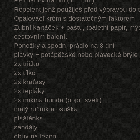
PET láhev na pití (1 - 1,5L)
Repelent jenž použiješ před výpravou do 
Opalovací krém s dostatečným faktorem,
Zubní kartáček + pastu, toaletní papír, mý
cestovním balení.
Ponožky a spodní prádlo na 8 dní
plavky + potápěčské nebo plavecké brýle
2x tričko
2x tílko
2x kraťasy
2x tepláky
2x mikina bunda (popř. svetr)
malý ručník a osuška
pláštěnka
sandály
obuv na lezení