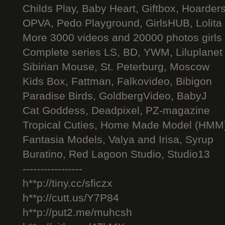
Childs Play, Baby Heart, Giftbox, Hoarders
OPVA, Pedo Playground, GirlsHUB, Lolita 
More 3000 videos and 20000 photos girls
Complete series LS, BD, YWM, Liluplanet
Sibirian Mouse, St. Peterburg, Moscow
Kids Box, Fattman, Falkovideo, Bibigon
Paradise Birds, GoldbergVideo, BabyJ
Cat Goddess, Deadpixel, PZ-magazine
Tropical Cuties, Home Made Model (HMM
Fantasia Models, Valya and Irisa, Syrup
Buratino, Red Lagoon Studio, Studio13
-----------------
h**p://tiny.cc/sficzx
h**p://cutt.us/Y7P84
h**p://put2.me/muhcsh