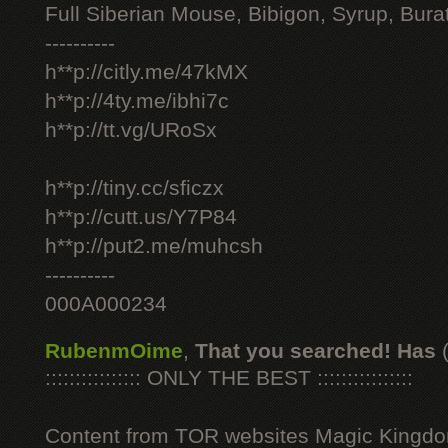
Full Siberian Mouse, Bibigon, Syrup, Bura
----------
h**p://citly.me/47kMX
h**p://4ty.me/ibhi7c
h**p://tt.vg/URoSx
h**p://tiny.cc/sficzx
h**p://cutt.us/Y7P84
h**p://put2.me/muhcsh
----------
000A000234
RubenmOime
,
That you searched! Has
:::::::::::::::: ONLY THE BEST ::::::::::::::::
Content from TOR websites Magic Kingdo