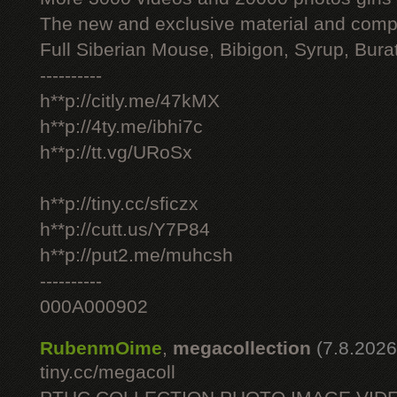
The new and exclusive material and compl
Full Siberian Mouse, Bibigon, Syrup, Bura
----------
h**p://citly.me/47kMX
h**p://4ty.me/ibhi7c
h**p://tt.vg/URoSx
h**p://tiny.cc/sficzx
h**p://cutt.us/Y7P84
h**p://put2.me/muhcsh
----------
000A000902
RubenmOime
,
megacollection
(7.8.2026
tiny.cc/megacoll