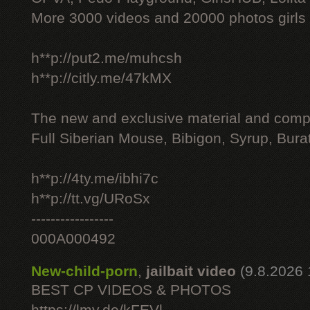
More 3000 videos and 20000 photos girls
h**p://put2.me/muhcsh
h**p://citly.me/47kMX
The new and exclusive material and compl
Full Siberian Mouse, Bibigon, Syrup, Bura
h**p://4ty.me/ibhi7c
h**p://tt.vg/URoSx
-----------------
000A000492
New-child-porn
,
jailbait video
(9.8.2026 
BEST CP VIDEOS & PHOTOS