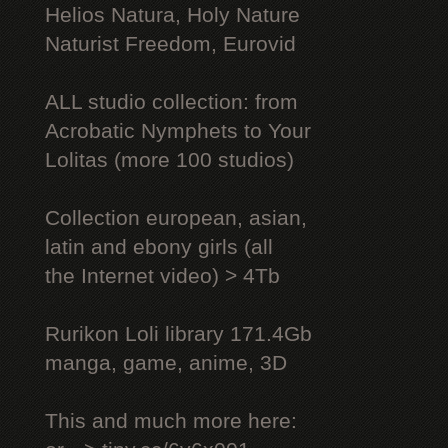
Helios Natura, Holy Nature
Naturist Freedom, Eurovid
ALL studio collection: from
Acrobatic Nymрhеts to Your
Lоlitаs (more 100 studios)
Collection european, asian,
latin and ebony girls (all
the Internet video) > 4Tb
Rurikon Lоli library 171.4Gb
manga, game, anime, 3D
This and much more here: