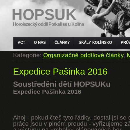
HOPSUK
Horolezecký oddíl Potkali se u Kolína
ACT
O NÁS
ČLÁNKY
SKÁLY KOLÍNSKO
PRŮ
Kategorie:
Organizačně oddílové články
,
M
Expedice Pašinka 2016
Soustředění dětí HOPSUKu
Expedice Pašinka 2016
Ahoj - pokud čteš tyto řádky, dostal jsi s
práce jsou v plném proudu - vyřizujeme z
a výstupu na vrcholky plánovaných hor.