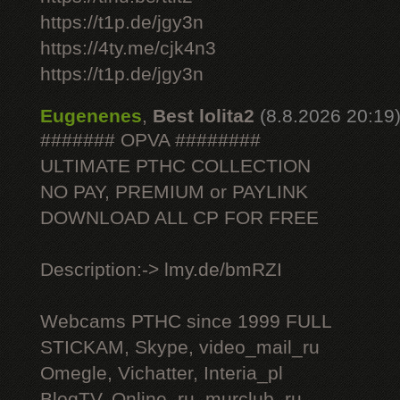
https://t1p.de/jgy3n
https://4ty.me/cjk4n3
https://t1p.de/jgy3n
Eugenenes
,
Best lolita2
(8.8.2026 20:19
####### OPVA ########
ULTIMATE РТНС COLLECTION
NO PAY, PREMIUM or PAYLINK
DOWNLOAD ALL СР FOR FREE
Description:-> lmy.de/bmRZI
Webcams РТНС since 1999 FULL
STICKAM, Skype, video_mail_ru
Omegle, Vichatter, Interia_pl
BlogTV, Online_ru, murclub_ru