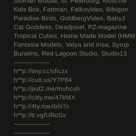
Sibirian Mouse, St. Peterburg, Moscow
Kids Box, Fattman, Falkovideo, Bibigon
Paradise Birds, GoldbergVideo, BabyJ
Cat Goddess, Deadpixel, PZ-magazine
Tropical Cuties, Home Made Model (HMM
Fantasia Models, Valya and Irisa, Syrup
Buratino, Red Lagoon Studio, Studio13
-----------------
h**p://tiny.cc/sficzx
h**p://cutt.us/Y7P84
h**p://put2.me/muhcsh
h**p://citly.me/47kMX
h**p://4ty.me/ibhi7c
h**p://tt.vg/URoSx
-----------------
-----------------