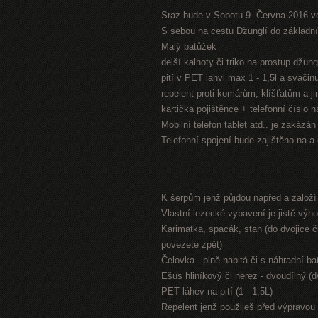
Sraz bude v Sobotu 9. Června 2016 v
S sebou na cestu Džunglí do základníh
Malý batůžek
delší kalhoty či triko na prostup džung
pití v PET lahvi max 1 - 1,5l a svači
repelent proti komárům, klíšťatům a 
kartička pojištěnce + telefonní číslo 
Mobilní telefon tablet atd.. je zakázá
Telefonní spojení bude zajištěno na a
K šerpům jenž půjdou napřed a založ
Vlastní lezecké vybavení je jistě výh
Karimatka, spacák, stan (do dvojice či
povezete zpět)
Čelovka - plně nabitá či s náhradní bat
Ešus hliníkový či nerez - dvoudílný (
PET láhev na pití (1 - 1,5L)
Repelent jenž použiješ před výpravou