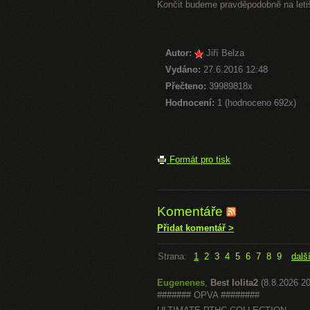
Končit budeme pravděpodobně na letiš
Autor:
Jiří Belza
Vydáno:
27.6.2016 12:48
Přečteno:
39989818x
Hodnocení:
1 (hodnoceno 692x)
Formát pro tisk
Komentáře
Přidat komentář >
Strana:
1
2
3
4
5
6
7
8
9
dalš
Eugenenes
,
Best lolita2
(8.8.2026 20
####### OPVA ########