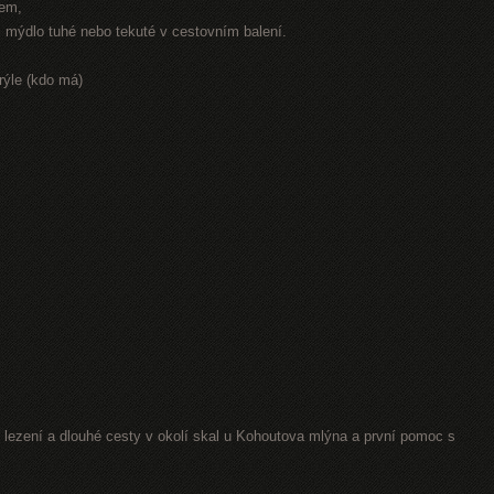
rem,
r, mýdlo tuhé nebo tekuté v cestovním balení.
rýle (kdo má)
lezení a dlouhé cesty v okolí skal u Kohoutova mlýna a první pomoc s