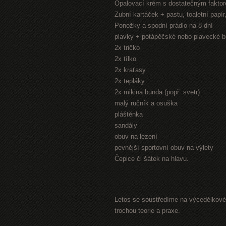
Opalovací krém s dostatečným fakto
Zubní kartáček + pastu, toaletní papí
Ponožky a spodní prádlo na 8 dní
plavky + potápěčské nebo plavecké b
2x tričko
2x tílko
2x kraťasy
2x tepláky
2x mikina bunda (popř. svetr)
malý ručník a osuška
pláštěnka
sandály
obuv na lezení
pevnější sportovní obuv na výlety
Čepice či šátek na hlavu.
Letos se soustředíme na výcedélkové 
trochou teorie a praxe.