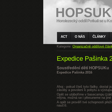
HOPSUK
Horolezecký oddíl Potkali se u Ko
ACT
O NÁS
ČLÁNKY
Kategorie:
Organizačně oddílové člán
Expedice Pašinka 
Soustředění dětí HOPSUKu
Expedice Pašinka 2016
Ahoj - pokud čteš tyto řádky, dostal 
zásoby a povolení k pobytu a výstupu
Opět se utáboříme v basecampu (zákla
mlýna, možná se i přesuneme na jiné s
A opět se prověří tvé schopnosti přeži
naučíš.