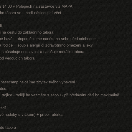
e 14:00 v Polepech na zastávce viz MAPA
o tábora se ti hodí následující věci:
lí
nu na cestu do základního tábora
jiné havěti - doporučujeme nanést na sebe před odchodem,
na rodiče + soupis alergií či zdravotního omezení a léky.
n - způsobuje nespavost a narušuje morálku tábora.
 od vedoucích tábora.
í basecamp naložíme zbytek tvého vybavení :
odou.
 trojice - raději ho vezměte s sebou - při předávání dětí ho maximálně
erií.
dvě nádoby s víčkem) + příbor, utěrka.
 do tábora