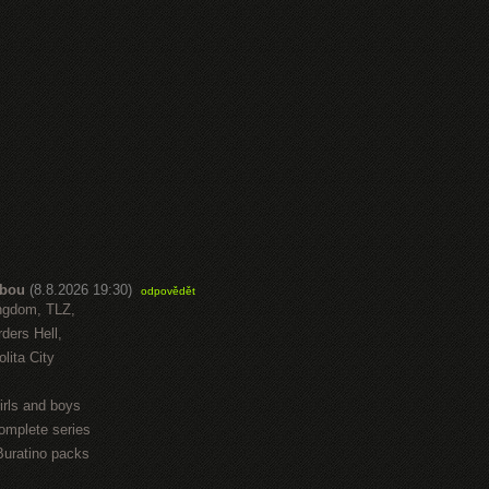
abou
(8.8.2026 19:30)
odpovědět
ngdom, TLZ,
ders Hell,
lita City
irls and boys
omplete series
Buratino packs