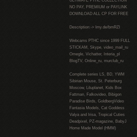
ULTIMATE РТНС COLLECTION
NO PAY, PREMIUM or PAYLINK
DOWNLOAD ALL СР FOR FREE
Description:-> lmy.de/bmRZI
Webcams РТНС since 1999 FULL
STICKAM, Skype, video_mail_ru
Omegle, Vichatter, Interia_pl
BlogTV, Online_ru, murclub_ru
Complete series LS, BD, YWM
Sibirian Mouse, St. Peterburg
Moscow, Liluplanet, Kids Box
Fattman, Falkovideo, Bibigon
Paradise Birds, GoldbergVideo
Fantasia Models, Cat Goddess
Valya and Irisa, Tropical Cuties
Deadpixel, PZ-magazine, BabyJ
Home Made Model (HMM)