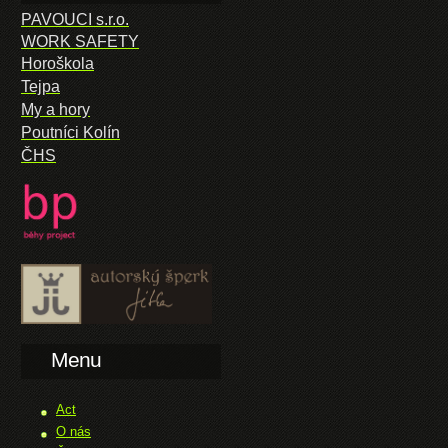
PAVOUCI s.r.o.
WORK SAFETY
Horoškola
Tejpa
My a hory
Poutníci Kolín
ČHS
Menu
Act
O nás