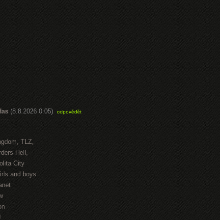
Has
(8.8.2026 0:05)
odpovědět
::::
ngdom, TLZ,
ders Hell,
lita City
irls and boys
anet
w
on
J