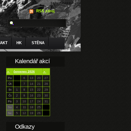
RSS zdroj
AKT
HK
STĚNA
Kalendář akcí
«
červenec 2026
»
Po
6
13
20
27
Út
7
14
21
28
St
1
8
15
22
29
Čt
2
9
16
23
30
Pá
3
10
17
24
31
So
4
11
18
25
Ne
5
12
19
26
Odkazy