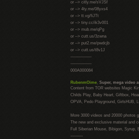
or --> citly.me/sVJSf
or --> 4ty.me/08yxs4
or --> tt.vg/fiJTt
or --> tiny.cc/ik3v001
or --> mub.me/qPg
or --> cutt.us/3zwna
or --> put2.me/pwdcjb
or --> cutt.us/t8v1J
-----------------
-----------------
000A000084
RubenmOime
,
Super, mega video 
Content from TOR websites Magic Ki
Childs Play, Baby Heart, Giftbox, Hoar
OPVA, Pedo Playground, GirlsHUB, Lo
More 3000 videos and 20000 photos g
The new and exclusive material and c
Full Siberian Mouse, Bibigon, Syrup, 
----------