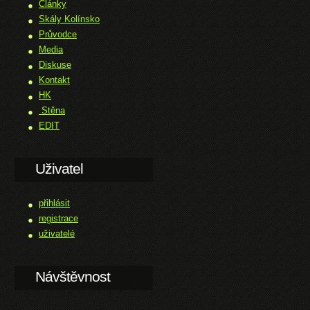
Články
Skály Kolínsko
Průvodce
Media
Diskuse
Kontakt
HK
Stěna
EDIT
Uživatel
přihlásit
registrace
uživatelé
Návštěvnost