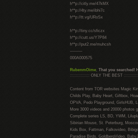
h**p://citly.me/47kMX
h**p://4ty.me/ibhi7c
h**p://tt.vg/URoSx
h**p://tiny.cc/sficzx
h**p://cutt.us/Y7P84
h**p://put2.me/muhcsh
----------
000A000575
RubenmOime
,
That you searched! 
:::::::::::::::: ONLY THE BEST ::::::::::::
Content from TOR websites Magic Ki
Childs Play, Baby Heart, Giftbox, Hoar
OPVA, Pedo Playground, GirlsHUB, Lo
More 3000 videos and 20000 photos g
Complete series LS, BD, YWM, Lilupl
Sibirian Mouse, St. Peterburg, Mosco
Kids Box, Fattman, Falkovideo, Bibig
Paradise Birds, GoldbergVideo, Baby