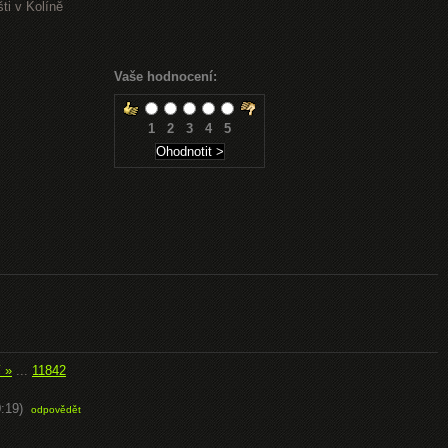
ti v Kolíně
Vaše hodnocení:
1
2
3
4
5
í »
...
11842
:19)
odpovědět