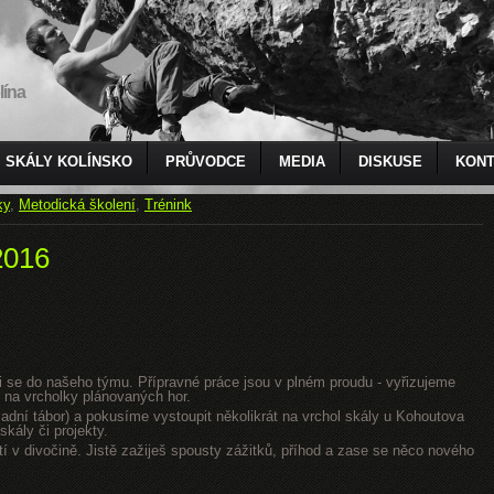
lína
SKÁLY KOLÍNSKO
PRŮVODCE
MEDIA
DISKUSE
KONT
ky
,
Metodická školení
,
Trénink
2016
jsi se do našeho týmu. Přípravné práce jsou v plném proudu - vyřizujeme
 na vrcholky plánovaných hor.
dní tábor) a pokusíme vystoupit několikrát na vrchol skály u Kohoutova
kály či projekty.
tí v divočině. Jistě zažiješ spousty zážitků, příhod a zase se něco nového