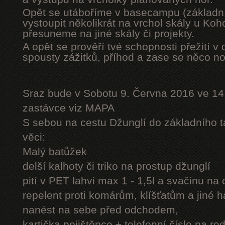
Opět se utáboříme v basecampu (základní
vystoupit několikrát na vrchol skály u Ko
přesuneme na jiné skály či projekty.
A opět se prověří tvé schopnosti přežití v 
spousty zážitků, příhod a zase se něco n
Sraz bude v Sobotu 9. Června 2016 ve 14
zastávce viz MAPA
S sebou na cestu Džunglí do základního tá
věci:
Malý batůžek
delší kalhoty či triko na prostup džunglí
pití v PET lahvi max 1 - 1,5l a svačinu na
repelent proti komárům, klíšťatům a jiné 
nanést na sebe před odchodem,
kartička pojištěnce + telefonní číslo na rod