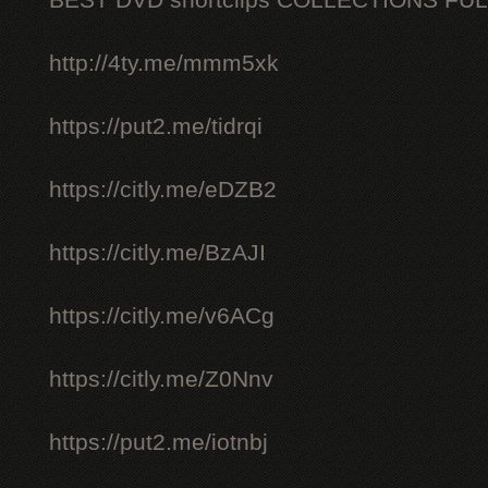
BEST DVD shortclips COLLECTIONS FU
http://4ty.me/mmm5xk
https://put2.me/tidrqi
https://citly.me/eDZB2
https://citly.me/BzAJI
https://citly.me/v6ACg
https://citly.me/Z0Nnv
https://put2.me/iotnbj