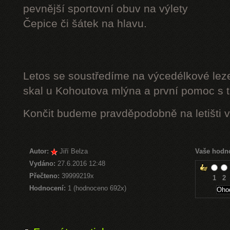
pevnější sportovní obuv na výlety
Čepice či šátek na hlavu.
Letos se soustředíme na výcedélkové leze
skal u Kohoutova mlýna a první pomoc s t
Končit budeme pravděpodobně na letišti v
Autor:
Jiří Belza
Vaše hodn
Vydáno:
27.6.2016 12:48
Přečteno:
39999219x
1
2
Hodnocení:
1 (hodnoceno 692x)