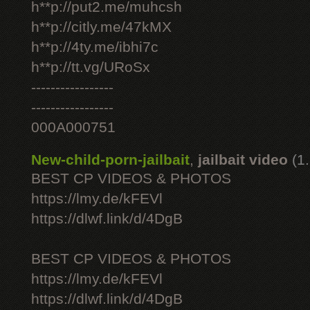
h**p://put2.me/muhcsh
h**p://citly.me/47kMX
h**p://4ty.me/ibhi7c
h**p://tt.vg/URoSx
-----------------
-----------------
000A000751
New-child-porn-jailbait
,
jailbait video
(1
BEST CP VIDEOS & PHOTOS
https://lmy.de/kFEVl
https://dlwf.link/d/4DgB
BEST CP VIDEOS & PHOTOS
https://lmy.de/kFEVl
https://dlwf.link/d/4DgB