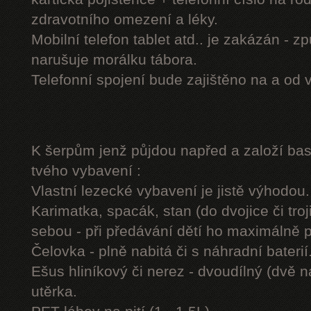
zdravotního omezení a léky.
Mobilní telefon tablet atd.. je zakázán - 
narušuje morálku tábora.
Telefonní spojení bude zajištěno na a od 
K šerpům jenž půjdou napřed a založí b
tvého vybavení :
Vlastní lezecké vybavení je jistě výhodou.
Karimatka, spacák, stan (do dvojice či troj
sebou - při předávání dětí ho maximálně 
Čelovka - plně nabitá či s náhradní baterií
Ešus hliníkový či nerez - dvoudílný (dvě n
utěrka.