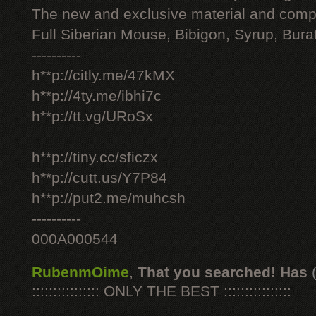
The new and exclusive material and compl
Full Siberian Mouse, Bibigon, Syrup, Bura
----------
h**p://citly.me/47kMX
h**p://4ty.me/ibhi7c
h**p://tt.vg/URoSx
h**p://tiny.cc/sficzx
h**p://cutt.us/Y7P84
h**p://put2.me/muhcsh
----------
000A000544
RubenmOime
,
That you searched! Has
:::::::::::::::: ONLY THE BEST ::::::::::::::::