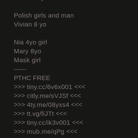
Polish girls and man
Vivian 8 yo
Nia 4yo girl
Mary 8yo
Mask girl
------
РТНС FREE
>>> tiny.cc/6v6x001 <<<
>>> citly.me/sVJSf <<<
>>> 4ty.me/08yxs4 <<<
>>> tt.vg/fiJTt <<<
>>> tiny.cc/ik3v001 <<<
>>> mub.me/qPg <<<