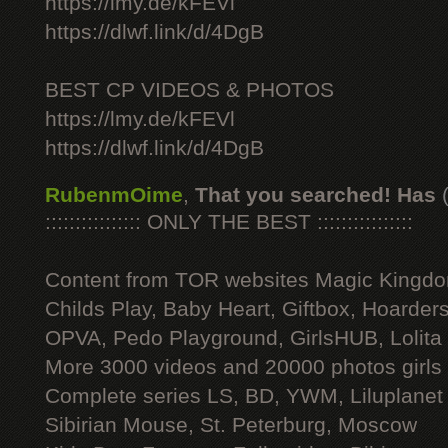
https://lmy.de/kFEVl
https://dlwf.link/d/4DgB
BEST CP VIDEOS & PHOTOS
https://lmy.de/kFEVl
https://dlwf.link/d/4DgB
RubenmOime
,
That you searched! Has
:::::::::::::::: ONLY THE BEST ::::::::::::::::
Content from TOR websites Magic Kingdo
Childs Play, Baby Heart, Giftbox, Hoarders
OPVA, Pedo Playground, GirlsHUB, Lolita 
More 3000 videos and 20000 photos girls
Complete series LS, BD, YWM, Liluplanet
Sibirian Mouse, St. Peterburg, Moscow