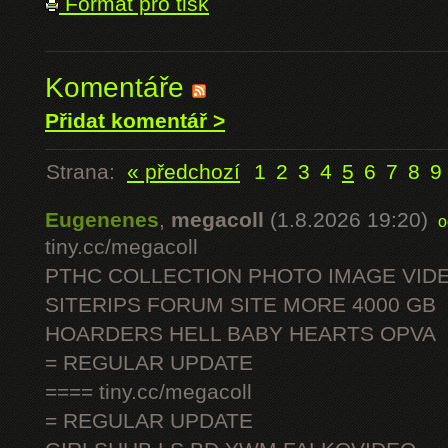
Formát pro tisk
Komentáře
Přidat komentář >
Strana:
« předchozí
1
2
3
4
5
6
7
8
9
Eugenenes
,
megacoll
(1.8.2026 19:20)
o
tiny.cc/megacoll
PTHC COLLECTION PHOTO IMAGE VID
SITERIPS FORUM SITE MORE 4000 GB
HOARDERS HELL BABY HEARTS OPVA
= REGULAR UPDATE
==== tiny.cc/megacoll
= REGULAR UPDATE