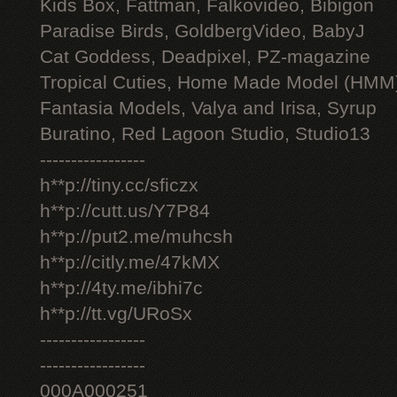
Kids Box, Fattman, Falkovideo, Bibigon
Paradise Birds, GoldbergVideo, BabyJ
Cat Goddess, Deadpixel, PZ-magazine
Tropical Cuties, Home Made Model (HMM
Fantasia Models, Valya and Irisa, Syrup
Buratino, Red Lagoon Studio, Studio13
-----------------
h**p://tiny.cc/sficzx
h**p://cutt.us/Y7P84
h**p://put2.me/muhcsh
h**p://citly.me/47kMX
h**p://4ty.me/ibhi7c
h**p://tt.vg/URoSx
-----------------
-----------------
000A000251