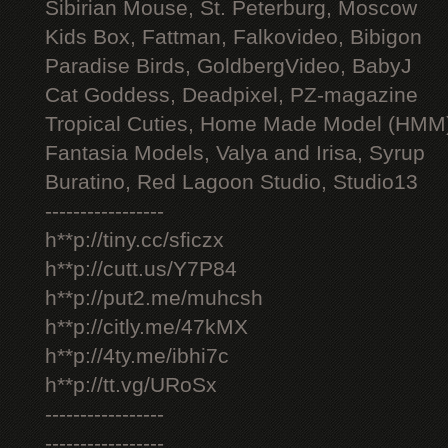
Sibirian Mouse, St. Peterburg, Moscow
Kids Box, Fattman, Falkovideo, Bibigon
Paradise Birds, GoldbergVideo, BabyJ
Cat Goddess, Deadpixel, PZ-magazine
Tropical Cuties, Home Made Model (HMM
Fantasia Models, Valya and Irisa, Syrup
Buratino, Red Lagoon Studio, Studio13
-----------------
h**p://tiny.cc/sficzx
h**p://cutt.us/Y7P84
h**p://put2.me/muhcsh
h**p://citly.me/47kMX
h**p://4ty.me/ibhi7c
h**p://tt.vg/URoSx
-----------------
-----------------