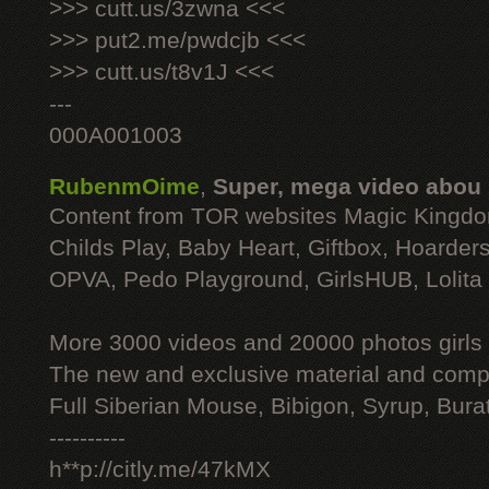
>>> cutt.us/3zwna <<<
>>> put2.me/pwdcjb <<<
>>> cutt.us/t8v1J <<<
---
000A001003
RubenmOime
,
Super, mega video abou
Content from TOR websites Magic Kingdo
Childs Play, Baby Heart, Giftbox, Hoarders
OPVA, Pedo Playground, GirlsHUB, Lolita 
More 3000 videos and 20000 photos girls
The new and exclusive material and compl
Full Siberian Mouse, Bibigon, Syrup, Bura
----------
h**p://citly.me/47kMX