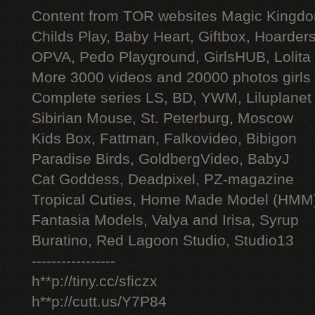
Content from TOR websites Magic Kingdo
Childs Play, Baby Heart, Giftbox, Hoarders
OPVA, Pedo Playground, GirlsHUB, Lolita 
More 3000 videos and 20000 photos girls
Complete series LS, BD, YWM, Liluplanet
Sibirian Mouse, St. Peterburg, Moscow
Kids Box, Fattman, Falkovideo, Bibigon
Paradise Birds, GoldbergVideo, BabyJ
Cat Goddess, Deadpixel, PZ-magazine
Tropical Cuties, Home Made Model (HMM
Fantasia Models, Valya and Irisa, Syrup
Buratino, Red Lagoon Studio, Studio13
-----------------
h**p://tiny.cc/sficzx
h**p://cutt.us/Y7P84