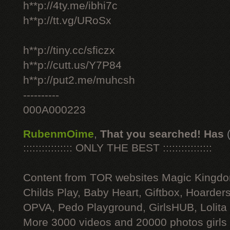
h**p://4ty.me/ibhi7c
h**p://tt.vg/URoSx
h**p://tiny.cc/sficzx
h**p://cutt.us/Y7P84
h**p://put2.me/muhcsh
----------
000A000223
RubenmOime
,
That you searched! Has
:::::::::::::::: ONLY THE BEST ::::::::::::::::
Content from TOR websites Magic Kingdo
Childs Play, Baby Heart, Giftbox, Hoarders
OPVA, Pedo Playground, GirlsHUB, Lolita 
More 3000 videos and 20000 photos girls