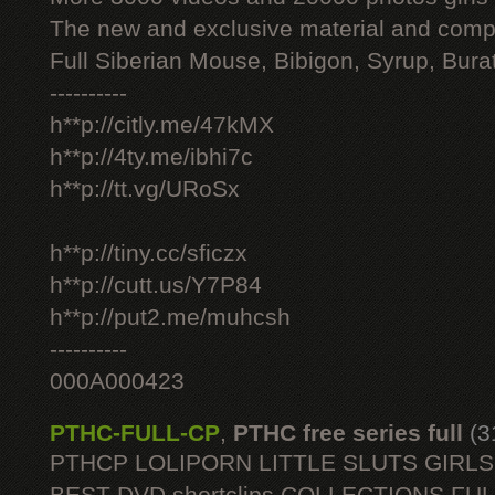
The new and exclusive material and compl
Full Siberian Mouse, Bibigon, Syrup, Bura
----------
h**p://citly.me/47kMX
h**p://4ty.me/ibhi7c
h**p://tt.vg/URoSx
h**p://tiny.cc/sficzx
h**p://cutt.us/Y7P84
h**p://put2.me/muhcsh
----------
000A000423
PTHC-FULL-CP
,
PTHC free series full
(3
PTHCP LOLIPORN LITTLE SLUTS GIRL