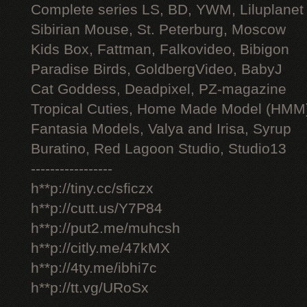
Complete series LS, BD, YWM, Liluplanet
Sibirian Mouse, St. Peterburg, Moscow
Kids Box, Fattman, Falkovideo, Bibigon
Paradise Birds, GoldbergVideo, BabyJ
Cat Goddess, Deadpixel, PZ-magazine
Tropical Cuties, Home Made Model (HMM
Fantasia Models, Valya and Irisa, Syrup
Buratino, Red Lagoon Studio, Studio13
-----------------
h**p://tiny.cc/sficzx
h**p://cutt.us/Y7P84
h**p://put2.me/muhcsh
h**p://citly.me/47kMX
h**p://4ty.me/ibhi7c
h**p://tt.vg/URoSx