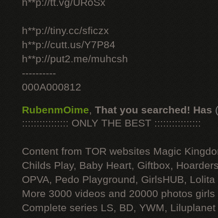
h**p://tt.vg/URoSx
h**p://tiny.cc/sficzx
h**p://cutt.us/Y7P84
h**p://put2.me/muhcsh
----------
000A000812
RubenmOime
,
That you searched! Has
:::::::::::::::: ONLY THE BEST ::::::::::::::::
Content from TOR websites Magic Kingdo
Childs Play, Baby Heart, Giftbox, Hoarders
OPVA, Pedo Playground, GirlsHUB, Lolita 
More 3000 videos and 20000 photos girls
Complete series LS, BD, YWM, Liluplanet