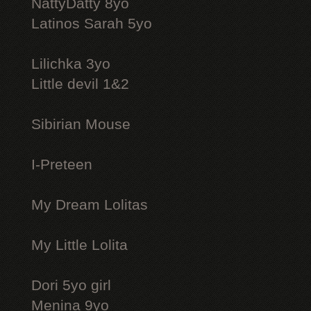
NattyDatty 8yo
Latinos Sarah 5yo
Lilichka 3yo
Little devil 1&2
Sibirian Mouse
I-Preteen
My Dream Lolitas
My Little Lolita
Dori 5yo girl
Menina 9yo