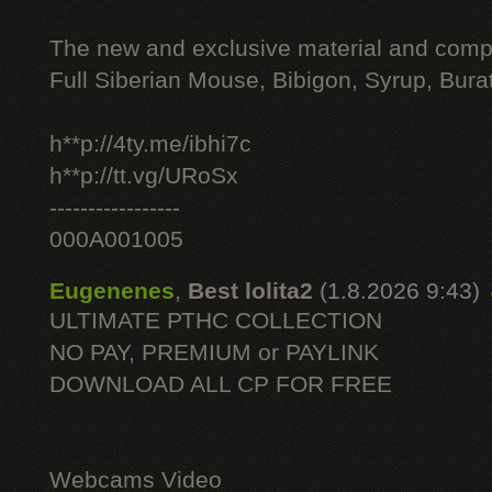
The new and exclusive material and compl
Full Siberian Mouse, Bibigon, Syrup, Bura
h**p://4ty.me/ibhi7c
h**p://tt.vg/URoSx
-----------------
000A001005
Eugenenes
,
Best lolita2
(1.8.2026 9:43)
ULTIMATE РТНС COLLECTION
NO PAY, PREMIUM or PAYLINK
DOWNLOAD ALL СР FOR FREE
Webcams Video