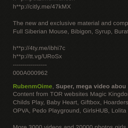
h**p://citly.me/47kMX
The new and exclusive material and compl
Full Siberian Mouse, Bibigon, Syrup, Bura
h**p://4ty.me/ibhi7c
h**p://tt.vg/URoSx
-----------------
000A000962
RubenmOime
,
Super, mega video abou
Content from TOR websites Magic Kingdo
Childs Play, Baby Heart, Giftbox, Hoarders
OPVA, Pedo Playground, GirlsHUB, Lolita 
More 3000 videos and 20000 photos girls