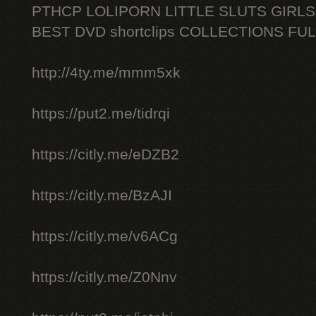
PTHCP LOLIPORN LITTLE SLUTS GIRL
BEST DVD shortclips COLLECTIONS FU
http://4ty.me/mmm5xk
https://put2.me/tidrqi
https://citly.me/eDZB2
https://citly.me/BzAJI
https://citly.me/v6ACg
https://citly.me/Z0Nnv