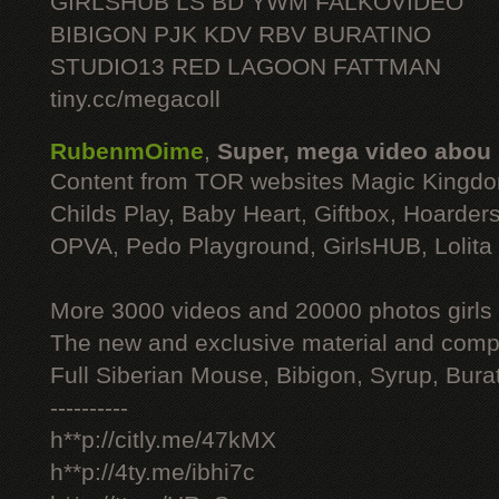
GIRLSHUB LS BD YWM FALKOVIDEO
BIBIGON PJK KDV RBV BURATINO
STUDIO13 RED LAGOON FATTMAN
tiny.cc/megacoll
RubenmOime
,
Super, mega video abou
Content from TOR websites Magic Kingdo
Childs Play, Baby Heart, Giftbox, Hoarders
OPVA, Pedo Playground, GirlsHUB, Lolita 
More 3000 videos and 20000 photos girls
The new and exclusive material and compl
Full Siberian Mouse, Bibigon, Syrup, Bura
----------
h**p://citly.me/47kMX
h**p://4ty.me/ibhi7c