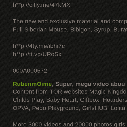
h**p://citly.me/47kMX
The new and exclusive material and compl
Full Siberian Mouse, Bibigon, Syrup, Bura
h**p://4ty.me/ibhi7c
h**p://tt.vg/URoSx
-----------------
000A000572
RubenmOime
,
Super, mega video abou
Content from TOR websites Magic Kingdo
Childs Play, Baby Heart, Giftbox, Hoarders
OPVA, Pedo Playground, GirlsHUB, Lolita 
More 3000 videos and 20000 photos girls