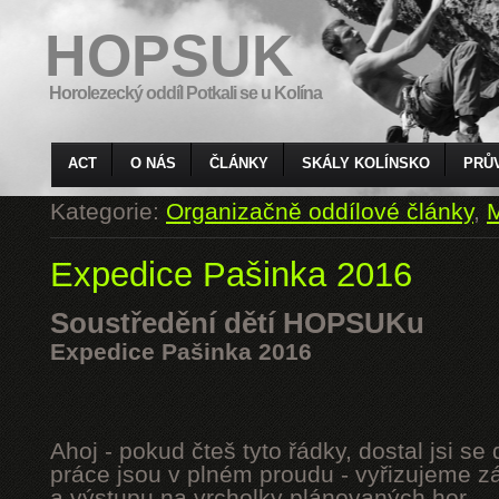
HOPSUK
Horolezecký oddíl Potkali se u Kolína
ACT
O NÁS
ČLÁNKY
SKÁLY KOLÍNSKO
PRŮ
Kategorie:
Organizačně oddílové články
,
M
Expedice Pašinka 2016
Soustředění dětí HOPSUKu
Expedice Pašinka 2016
Ahoj - pokud čteš tyto řádky, dostal jsi s
práce jsou v plném proudu - vyřizujeme z
a výstupu na vrcholky plánovaných hor.