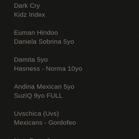
Dark Cry
Kidz Index
Euman Hindoo
Daniela Sobrina 5yo
Damita 5yo
Hasness - Norma 10yo
Andina Mexican 5yo
SuziQ 9yo FULL
Uvschica (Uvs)
Mexicans - Gordofeo