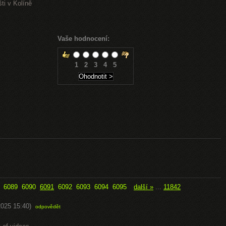
ti v Kolíně
Vaše hodnocení:
1
2
3
4
5
6089
6090
6091
6092
6093
6094
6095
další »
...
11842
2025 15:40)
odpovědět