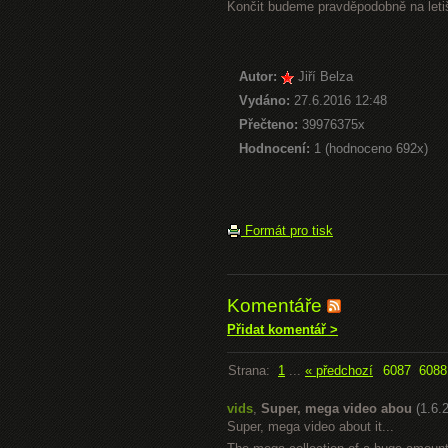
Končit budeme pravděpodobně na letiš
Autor:
Jiří Belza
Vydáno:
27.6.2016 12:48
Přečteno:
39976375x
Hodnocení:
1 (hodnoceno 692x)
Formát pro tisk
Komentáře
Přidat komentář >
Strana:
1
...
« předchozí
6087
6088
vids
,
Super, mega video abou
(1.6.
Super, mega video about it...