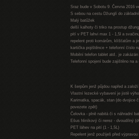
Sraz bude v Sobotu 9. Června 2016 v
S sebou na cestu Džunglí do základníh
Malý batůžek
delší kalhoty či triko na prostup džung
pití v PET lahvi max 1 - 1,5l a svači
repelent proti komárům, klíšťatům a 
kartička pojištěnce + telefonní číslo 
Mobilní telefon tablet atd.. je zakázá
Telefonní spojení bude zajištěno na a
K šerpům jenž půjdou napřed a založ
Vlastní lezecké vybavení je jistě výh
Karimatka, spacák, stan (do dvojice či
povezete zpět)
Čelovka - plně nabitá či s náhradní bat
Ešus hliníkový či nerez - dvoudílný (
PET láhev na pití (1 - 1,5L)
Repelent jenž použiješ před výpravou