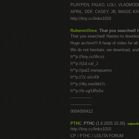
PLAYPEN, FALKO, LOLI, VLADMOD
APRIL, DDF, CASEY, JB, MAGIC K
http://tiny.cc/links1010
RubenmOime
,
That you searched! 
That you searched! Hasten to downlo
Huge archive!!! A heap of video for all
We do not hesitate, we download, and 
h**p://tiny.cc/tficzz
h**p://j1d.ca/_J
h**p://put2.me/epuemo
h**p://7z.si/c43r
h**p://4ty.me/ibhi7c
h**p://tt.vg/URoSx
-----------------
-----------------
000A000412
PTHC
,
PTHC
(1.6.2025 15:26)
odpově
http://tiny.cc/links1010
CP / PTHC / LOLITA FORUM