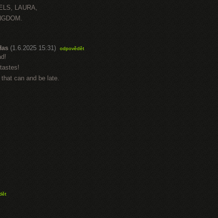
ELS, LAURA,
INGDOM.
Has
(1.6.2025 15:31)
odpovědět
ad!
 tastes!
that can and be late.
dět