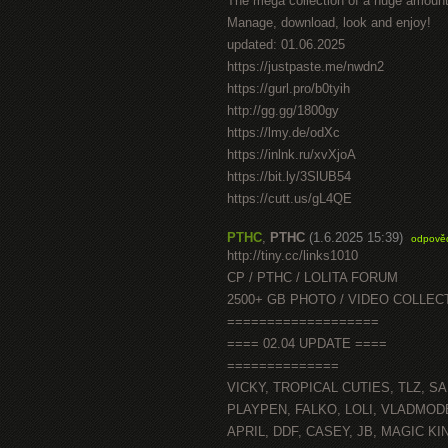
The mega collection of a huge amount
Manage, download, look and enjoy!
updated: 01.06.2025
https://justpaste.me/nwdn2
https://gurl.pro/b0tyih
http://gg.gg/1800gy
https://lmy.de/odXc
https://inlnk.ru/xvXjoA
https://bit.ly/3SlUB54
https://cutt.us/gL4QE
PTHC
,
PTHC
(1.6.2025 15:39)
odpově
http://tiny.cc/links1010
CP / PTHC / LOLITA FORUM
2500+ GB PHOTO / VIDEO COLLEC
===================
==== 02.04 UPDATE ====
==============
VICKY, TROPICAL CUTIES, TLZ, S
PLAYPEN, FALKO, LOLI, VLADMOD
APRIL, DDF, CASEY, JB, MAGIC K