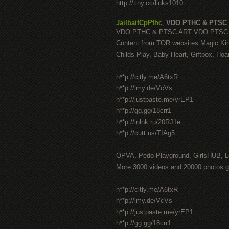
http://tiny.cc/links1010
JailbaitCpPthc
,
VDO PTHC & PTSC
VDO PTHC & PTSC ART VDO PTSC Pi
Content from TOR websites Magic Ki
Childs Play, Baby Heart, Giftbox, Hoar
h**p://citly.me/A6txR
h**p://lmy.de/VcVs
h**p://justpaste.me/yrEP1
h**p://gg.gg/18crr1
h**p://inlnk.ru/20RJ1e
h**p://cutt.us/TIAg5
OPVA, Pedo Playground, GirlsHUB, Lo
More 3000 videos and 20000 photos gi
h**p://citly.me/A6txR
h**p://lmy.de/VcVs
h**p://justpaste.me/yrEP1
h**p://gg.gg/18crr1