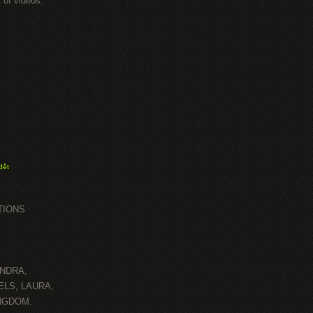
 of videos.
dět
TIONS
ANDRA,
ELS, LAURA,
INGDOM.