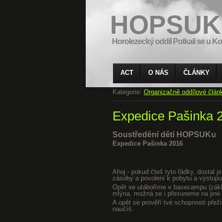
HOPSUK
Horolezecký oddíl Potkali se u Ko
ACT
O NÁS
ČLÁNKY
Kategorie:
Organizačně oddílové člán
Expedice Pašinka 
Soustředění dětí HOPSUKu
Expedice Pašinka 2016
Ahoj - pokud čteš tyto řádky, dostal 
zásoby a povolení k pobytu a výstupu
Opět se utáboříme v basecampu (zákla
mlýna, možná se i přesuneme na jiné s
A opět se prověří tvé schopnosti přeži
naučíš.