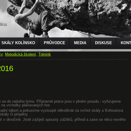
lína
SKÁLY KOLÍNSKO
PRŮVODCE
MEDIA
DISKUSE
KONT
ky
,
Metodická školení
,
Trénink
2016
jsi se do našeho týmu. Přípravné práce jsou v plném proudu - vyřizujeme
 na vrcholky plánovaných hor.
dní tábor) a pokusíme vystoupit několikrát na vrchol skály u Kohoutova
kály či projekty.
tí v divočině. Jistě zažiješ spousty zážitků, příhod a zase se něco nového