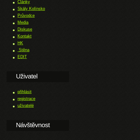
Články
Skály Kolínsko
Průvodce
Media
Diskuse
Kontakt
HK
Stěna
EDIT
Uživatel
přihlásit
registrace
uživatelé
Návštěvnost