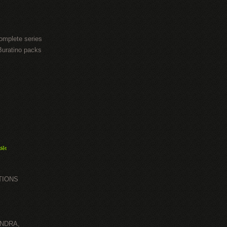
omplete series
Buratino packs
dět
TIONS
ANDRA,