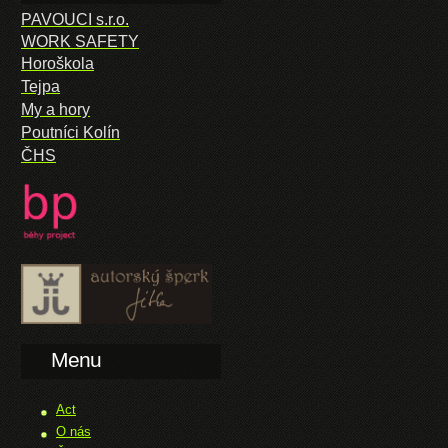
PAVOUCI s.r.o.
WORK SAFETY
Horoškola
Tejpa
My a hory
Poutníci Kolín
ČHS
Menu
Act
O nás