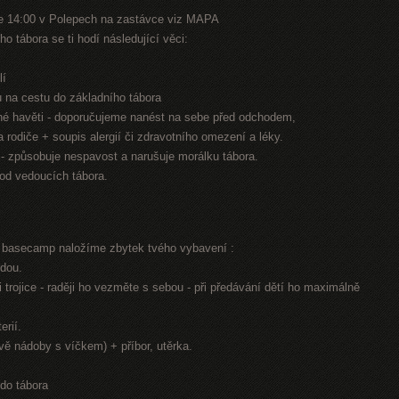
e 14:00 v Polepech na zastávce viz MAPA
o tábora se ti hodí následující věci:
lí
nu na cestu do základního tábora
jiné havěti - doporučujeme nanést na sebe před odchodem,
na rodiče + soupis alergií či zdravotního omezení a léky.
n - způsobuje nespavost a narušuje morálku tábora.
 od vedoucích tábora.
í basecamp naložíme zbytek tvého vybavení :
odou.
 trojice - raději ho vezměte s sebou - při předávání dětí ho maximálně
erií.
dvě nádoby s víčkem) + příbor, utěrka.
 do tábora