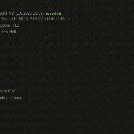
 ART VD
(1.6.2025 15:39)
odpovědět
cture PTHC & PTSC And Orther More
ngdom, TLZ,
ders Hell.
lita City
rls and boys.