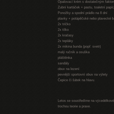
Opalovací krém s dostatečným fakto
Zubní kartáček + pastu, toaletní papí
Ponožky a spodní prádlo na 8 dní
plavky + potápěčské nebo plavecké b
2x tričko
2x tílko
2x kraťasy
2x tepláky
2x mikina bunda (popř. svetr)
malý ručník a osuška
pláštěnka
sandály
obuv na lezení
pevnější sportovní obuv na výlety
Čepice či šátek na hlavu.
Letos se soustředíme na výcedélkové 
trochou teorie a praxe.