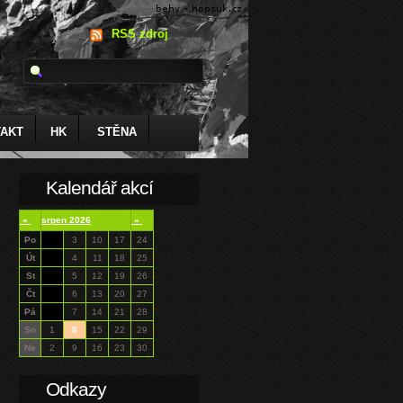
RSS zdroj
AKT
HK
STĚNA
Kalendář akcí
«
srpen 2026
»
Po
3
10
17
24
Út
4
11
18
25
St
5
12
19
26
Čt
6
13
20
27
Pá
7
14
21
28
So
1
8
15
22
29
Ne
2
9
16
23
30
Odkazy