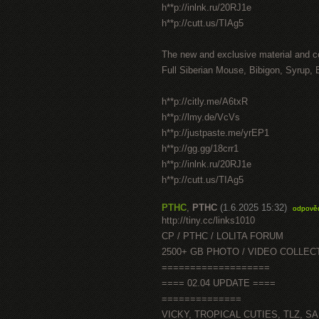
h**p://inlnk.ru/20RJ1e
h**p://cutt.us/TIAg5
The new and exclusive material and c
Full Siberian Mouse, Bibigon, Syrup, 
h**p://citly.me/A6txR
h**p://lmy.de/VcVs
h**p://justpaste.me/yrEP1
h**p://gg.gg/18crr1
h**p://inlnk.ru/20RJ1e
h**p://cutt.us/TIAg5
PTHC
,
PTHC
(1.6.2025 15:32)
odpově
http://tiny.cc/links1010
CP / PTHC / LOLITA FORUM
2500+ GB PHOTO / VIDEO COLLEC
===================
==== 02.04 UPDATE ====
==============
VICKY, TROPICAL CUTIES, TLZ, S