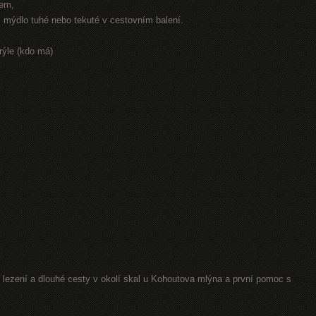
rem,
r, mýdlo tuhé nebo tekuté v cestovním balení.
rýle (kdo má)
lezení a dlouhé cesty v okolí skal u Kohoutova mlýna a první pomoc s