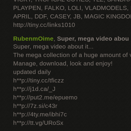
PLAYPEN, FALKO, LOLI, VLADMODELS,
APRIL, DDF, CASEY, JB, MAGIC KINGDO
http://tiny.cc/links1010
RubenmOime
,
Super, mega video abou
Super, mega video about it...
The mega collection of a huge amount of 
Manage, download, look and enjoy!
updated daily
h**p://tiny.cc/tficzz
h**p://j1d.ca/_J
h**p://put2.me/epuemo
h**p://7z.si/c43r
h**p://4ty.me/ibhi7c
h**p://tt.vg/URoSx