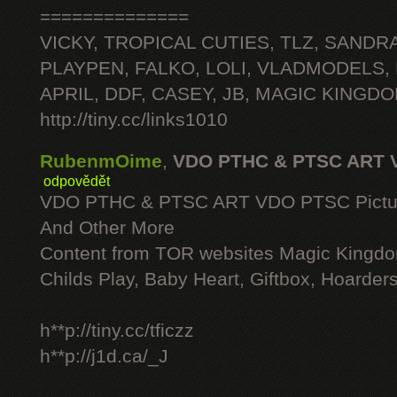
==============
VICKY, TROPICAL CUTIES, TLZ, SANDRA
PLAYPEN, FALKO, LOLI, VLADMODELS,
APRIL, DDF, CASEY, JB, MAGIC KINGDO
http://tiny.cc/links1010
RubenmOime
,
VDO PTHC & PTSC ART 
odpovědět
VDO PTHC & PTSC ART VDO PTSC Pictu
And Other More
Content from TOR websites Magic Kingdo
Childs Play, Baby Heart, Giftbox, Hoarders
h**p://tiny.cc/tficzz
h**p://j1d.ca/_J