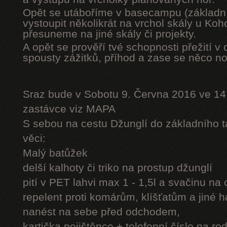
Opět se utáboříme v basecampu (základní
vystoupit několikrát na vrchol skály u Ko
přesuneme na jiné skály či projekty.
A opět se prověří tvé schopnosti přežití v 
spousty zážitků, příhod a zase se něco n
Sraz bude v Sobotu 9. Června 2016 ve 14
zastávce viz MAPA
S sebou na cestu Džunglí do základního tá
věci:
Malý batůžek
delší kalhoty či triko na prostup džunglí
pití v PET lahvi max 1 - 1,5l a svačinu na
repelent proti komárům, klíšťatům a jiné 
nanést na sebe před odchodem,
kartička pojištěnce + telefonní číslo na rod