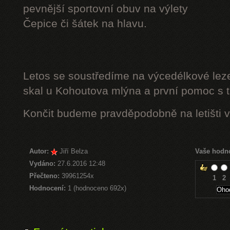
pevnější sportovní obuv na výlety
Čepice či šátek na hlavu.
Letos se soustředíme na výcedélkové leze
skal u Kohoutova mlýna a první pomoc s t
Končit budeme pravděpodobně na letišti v
Autor:
Jiří Belza
Vaše hodn
Vydáno:
27.6.2016 12:48
Přečteno:
39961254x
1
2
Hodnocení:
1 (hodnoceno 692x)