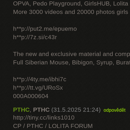
OPVA, Pedo Playground, GirlsHUB, Lolita 
More 3000 videos and 20000 photos girls
h**p://put2.me/epuemo
h**p://7z.si/c43r
The new and exclusive material and compl
Full Siberian Mouse, Bibigon, Syrup, Bura
h**p://4ty.me/ibhi7c
h**p://tt.vg/URoSx
000A000604
PTHC
,
PTHC
(31.5.2025 21:24)
odpovědět
http://tiny.cc/links1010
CP / PTHC / LOLITA FORUM