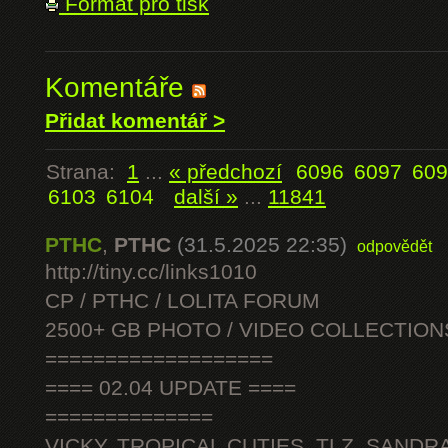
Formát pro tisk
Komentáře
Přidat komentář >
Strana:
1
...
« předchozí
6096
6097
609
6103
6104
další »
...
11841
PTHC
,
PTHC
(31.5.2025 22:35)
odpovědět
http://tiny.cc/links1010
CP / PTHC / LOLITA FORUM
2500+ GB PHOTO / VIDEO COLLECTION
===================
==== 02.04 UPDATE ====
==============
VICKY, TROPICAL CUTIES, TLZ, SANDRA