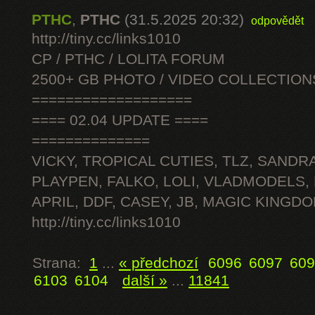
PTHC
,
PTHC
(31.5.2025 20:32)
odpovědět
http://tiny.cc/links1010
CP / PTHC / LOLITA FORUM
2500+ GB PHOTO / VIDEO COLLECTION
===================
==== 02.04 UPDATE ====
==============
VICKY, TROPICAL CUTIES, TLZ, SANDRA
PLAYPEN, FALKO, LOLI, VLADMODELS,
APRIL, DDF, CASEY, JB, MAGIC KINGDO
http://tiny.cc/links1010
Strana:
1
...
« předchozí
6096
6097
609
6103
6104
další »
...
11841