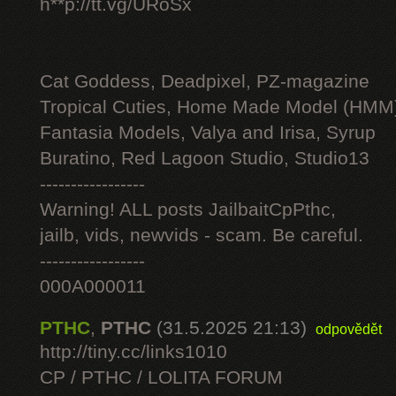
h**p://tt.vg/URoSx
Cat Goddess, Deadpixel, PZ-magazine
Tropical Cuties, Home Made Model (HMM
Fantasia Models, Valya and Irisa, Syrup
Buratino, Red Lagoon Studio, Studio13
-----------------
Warning! ALL posts JailbaitCpPthc,
jailb, vids, newvids - scam. Be careful.
-----------------
000A000011
PTHC
,
PTHC
(31.5.2025 21:13)
odpovědět
http://tiny.cc/links1010
CP / PTHC / LOLITA FORUM