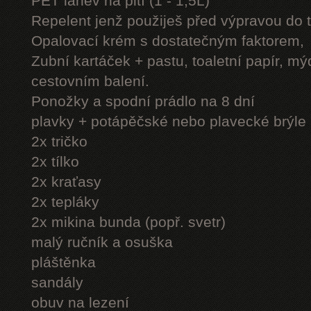
PET láhev na pití (1 - 1,5L)
Repelent jenž použiješ před výpravou do 
Opalovací krém s dostatečným faktorem,
Zubní kartáček + pastu, toaletní papír, mý
cestovním balení.
Ponožky a spodní prádlo na 8 dní
plavky + potápěčské nebo plavecké brýle
2x tričko
2x tílko
2x kraťasy
2x tepláky
2x mikina bunda (popř. svetr)
malý ručník a osuška
pláštěnka
sandály
obuv na lezení