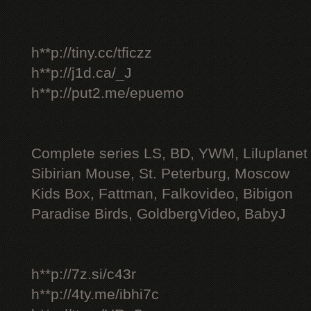
h**p://tiny.cc/tficzz
h**p://j1d.ca/_J
h**p://put2.me/epuemo
Complete series LS, BD, YWM, Liluplanet
Sibirian Mouse, St. Peterburg, Moscow
Kids Box, Fattman, Falkovideo, Bibigon
Paradise Birds, GoldbergVideo, BabyJ
h**p://7z.si/c43r
h**p://4ty.me/ibhi7c