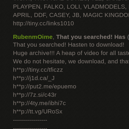
PLAYPEN, FALKO, LOLI, VLADMODELS,
APRIL, DDF, CASEY, JB, MAGIC KINGDO
http://tiny.cc/links1010
RubenmOime
,
That you searched! Has
That you searched! Hasten to download!
Huge archive!!! A heap of video for all tast
We do not hesitate, we download, and that
h**p://tiny.cc/tficzz
h**p://j1d.ca/_J
h**p://put2.me/epuemo
h**p://7z.si/c43r
h**p://4ty.me/ibhi7c
h**p://tt.vg/URoSx
-----------------
-----------------