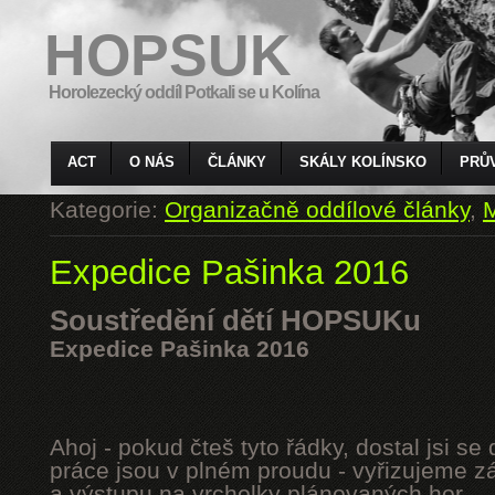
HOPSUK
Horolezecký oddíl Potkali se u Kolína
ACT
O NÁS
ČLÁNKY
SKÁLY KOLÍNSKO
PRŮ
Kategorie:
Organizačně oddílové články
,
M
Expedice Pašinka 2016
Soustředění dětí HOPSUKu
Expedice Pašinka 2016
Ahoj - pokud čteš tyto řádky, dostal jsi s
práce jsou v plném proudu - vyřizujeme z
a výstupu na vrcholky plánovaných hor.