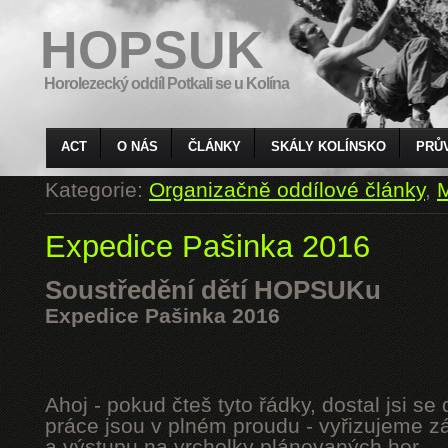
HOPSUK
Horolezecký oddíl Potkali se u Kolína
ACT
O NÁS
ČLÁNKY
SKÁLY KOLÍNSKO
PRŮ
Kategorie:
Organizačně oddílové články
,
M
Expedice Pašinka 2016
Soustředění dětí HOPSUKu
Expedice Pašinka 2016
Ahoj - pokud čteš tyto řádky, dostal jsi s
práce jsou v plném proudu - vyřizujeme z
a výstupu na vrcholky plánovaných hor.