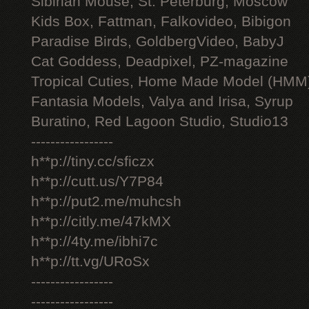
Sibirian Mouse, St. Peterburg, Moscow
Kids Box, Fattman, Falkovideo, Bibigon
Paradise Birds, GoldbergVideo, BabyJ
Cat Goddess, Deadpixel, PZ-magazine
Tropical Cuties, Home Made Model (HMM
Fantasia Models, Valya and Irisa, Syrup
Buratino, Red Lagoon Studio, Studio13
-----------------
h**p://tiny.cc/sficzx
h**p://cutt.us/Y7P84
h**p://put2.me/muhcsh
h**p://citly.me/47kMX
h**p://4ty.me/ibhi7c
h**p://tt.vg/URoSx
-----------------
-----------------