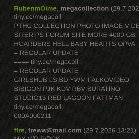
RubenmOime
,
megacollection
(29.7.202
tiny.cc/megacoll
PTHC COLLECTION PHOTO IMAGE VID
SITERIPS FORUM SITE MORE 4000 GB
HOARDERS HELL BABY HEARTS OPVA
= REGULAR UPDATE
==== tiny.cc/megacoll
= REGULAR UPDATE
GIRLSHUB LS BD YWM FALKOVIDEO
BIBIGON PJK KDV RBV BURATINO
STUDIO13 RED LAGOON FATTMAN
tiny.cc/megacoll
000A000211
ffre
,
freww@mail.com
(29.7.2026 13:21)
M\X V/D P@CK