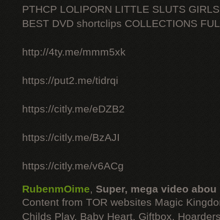
PTHCP LOLIPORN LITTLE SLUTS GIRL
BEST DVD shortclips COLLECTIONS FU
http://4ty.me/mmm5xk
https://put2.me/tidrqi
https://citly.me/eDZB2
https://citly.me/BzAJI
https://citly.me/v6ACg
RubenmOime
,
Super, mega video abou
Content from TOR websites Magic Kingdo
Childs Play, Baby Heart, Giftbox, Hoarders