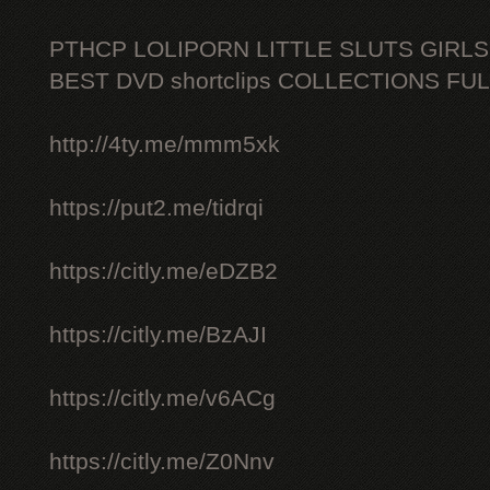
PTHCP LOLIPORN LITTLE SLUTS GIRL
BEST DVD shortclips COLLECTIONS FU
http://4ty.me/mmm5xk
https://put2.me/tidrqi
https://citly.me/eDZB2
https://citly.me/BzAJI
https://citly.me/v6ACg
https://citly.me/Z0Nnv