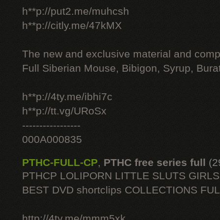
h**p://put2.me/muhcsh
h**p://citly.me/47kMX
The new and exclusive material and compl
Full Siberian Mouse, Bibigon, Syrup, Bura
h**p://4ty.me/ibhi7c
h**p://tt.vg/URoSx
-----------------
000A000835
PTHC-FULL-CP
,
PTHC free series full
(2
PTHCP LOLIPORN LITTLE SLUTS GIRL
BEST DVD shortclips COLLECTIONS FU
http://4ty.me/mmm5xk