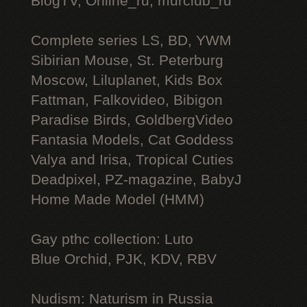
BlogTV, Online_ru, murclub_ru
Complete series LS, BD, YWM
Sibirian Mouse, St. Peterburg
Moscow, Liluplanet, Kids Box
Fattman, Falkovideo, Bibigon
Paradise Birds, GoldbergVideo
Fantasia Models, Cat Goddess
Valya and Irisa, Tropical Cuties
Deadpixel, PZ-magazine, BabyJ
Home Made Model (HMM)
Gay рthс collection: Luto
Blue Orchid, PJK, KDV, RBV
Nudism: Naturism in Russia