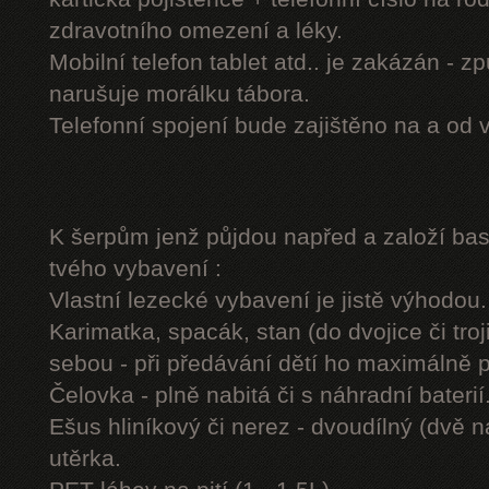
zdravotního omezení a léky.
Mobilní telefon tablet atd.. je zakázán - 
narušuje morálku tábora.
Telefonní spojení bude zajištěno na a od 
K šerpům jenž půjdou napřed a založí b
tvého vybavení :
Vlastní lezecké vybavení je jistě výhodou.
Karimatka, spacák, stan (do dvojice či troj
sebou - při předávání dětí ho maximálně 
Čelovka - plně nabitá či s náhradní baterií
Ešus hliníkový či nerez - dvoudílný (dvě n
utěrka.