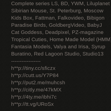
Complete series LS, BD, YWM, Liluplanet
Sibirian Mouse, St. Peterburg, Moscow
Kids Box, Fattman, Falkovideo, Bibigon
Paradise Birds, GoldbergVideo, BabyJ
Cat Goddess, Deadpixel, PZ-magazine
Tropical Cuties, Home Made Model (HMM
Fantasia Models, Valya and Irisa, Syrup
Buratino, Red Lagoon Studio, Studio13
-----------------
h**p://tiny.cc/sficzx
h**p://cutt.us/Y7P84
h**p://put2.me/muhcsh
h**p://citly.me/47kMX
h**p://4ty.me/ibhi7c
h**p://tt.vg/URoSx