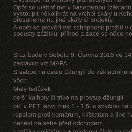
Opět se utáboříme v basecampu (základní
vystoupit několikrát na vrchol skály u Ko
přesuneme na jiné skály či projekty.
A opět se prověří tvé schopnosti přežití v 
spousty zážitků, příhod a zase se něco n
Sraz bude v Sobotu 9. Června 2016 ve 14
zastávce viz MAPA
S sebou na cestu Džunglí do základního tá
věci:
Malý batůžek
delší kalhoty či triko na prostup džunglí
pití v PET lahvi max 1 - 1,5l a svačinu na
repelent proti komárům, klíšťatům a jiné 
nanést na sebe před odchodem,
kartička pojištěnce + telefonní číslo na rod