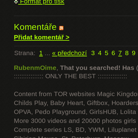
Formát pro tisk
Komentáře
Přidat komentář >
Strana:
1
...
« předchozí
3
4
5
6
7
8
9
RubenmOime
,
That you searched! Has
:::::::::::::::: ONLY THE BEST ::::::::::::::::
Content from TOR websites Magic Kingdo
Childs Play, Baby Heart, Giftbox, Hoarders
OPVA, Pedo Playground, GirlsHUB, Lolita 
More 3000 videos and 20000 photos girls
Complete series LS, BD, YWM, Liluplanet