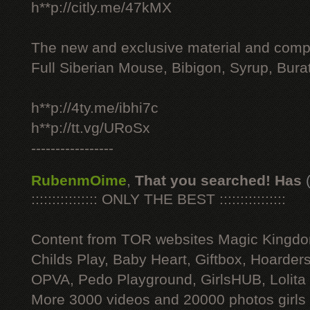
h**p://citly.me/47kMX
The new and exclusive material and compl
Full Siberian Mouse, Bibigon, Syrup, Bura
h**p://4ty.me/ibhi7c
h**p://tt.vg/URoSx
-----------------
RubenmOime
,
That you searched! Has
:::::::::::::::: ONLY THE BEST ::::::::::::::::
Content from TOR websites Magic Kingdo
Childs Play, Baby Heart, Giftbox, Hoarders
OPVA, Pedo Playground, GirlsHUB, Lolita 
More 3000 videos and 20000 photos girls