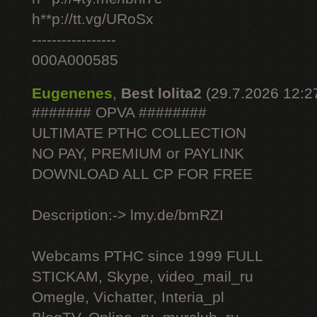
h**p://tt.vg/URoSx
-----------------
000A000585
Eugenenes
,
Best lolita2
(29.7.2026 12:2
####### OPVA ########
ULTIMATE РТНС COLLECTION
NO PAY, PREMIUM or PAYLINK
DOWNLOAD ALL СР FOR FREE
Description:-> lmy.de/bmRZI
Webcams РТНС since 1999 FULL
STICKAM, Skype, video_mail_ru
Omegle, Vichatter, Interia_pl