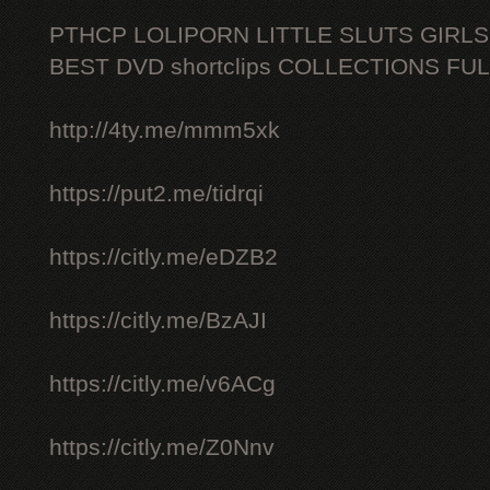
PTHCP LOLIPORN LITTLE SLUTS GIRL
BEST DVD shortclips COLLECTIONS FU
http://4ty.me/mmm5xk
https://put2.me/tidrqi
https://citly.me/eDZB2
https://citly.me/BzAJI
https://citly.me/v6ACg
https://citly.me/Z0Nnv