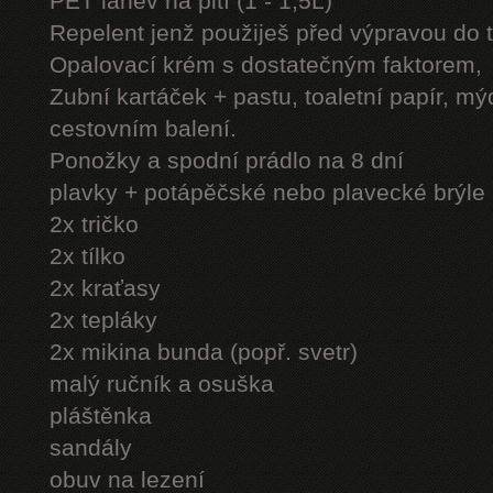
PET láhev na pití (1 - 1,5L)
Repelent jenž použiješ před výpravou do 
Opalovací krém s dostatečným faktorem,
Zubní kartáček + pastu, toaletní papír, mý
cestovním balení.
Ponožky a spodní prádlo na 8 dní
plavky + potápěčské nebo plavecké brýle
2x tričko
2x tílko
2x kraťasy
2x tepláky
2x mikina bunda (popř. svetr)
malý ručník a osuška
pláštěnka
sandály
obuv na lezení