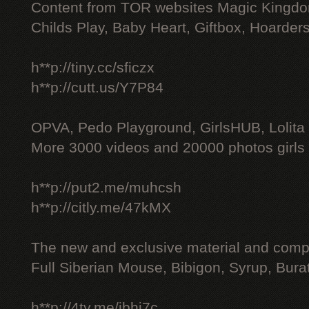
Content from TOR websites Magic Kingdo
Childs Play, Baby Heart, Giftbox, Hoarders
h**p://tiny.cc/sficzx
h**p://cutt.us/Y7P84
OPVA, Pedo Playground, GirlsHUB, Lolita 
More 3000 videos and 20000 photos girls
h**p://put2.me/muhcsh
h**p://citly.me/47kMX
The new and exclusive material and compl
Full Siberian Mouse, Bibigon, Syrup, Bura
h**p://4ty.me/ibhi7c