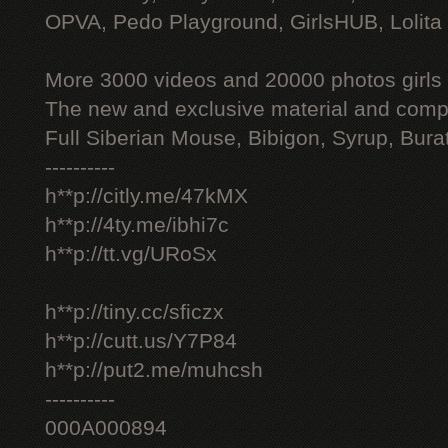
OPVA, Pedo Playground, GirlsHUB, Lolita 
More 3000 videos and 20000 photos girls
The new and exclusive material and compl
Full Siberian Mouse, Bibigon, Syrup, Bura
----------
h**p://citly.me/47kMX
h**p://4ty.me/ibhi7c
h**p://tt.vg/URoSx
h**p://tiny.cc/sficzx
h**p://cutt.us/Y7P84
h**p://put2.me/muhcsh
----------
000A000894