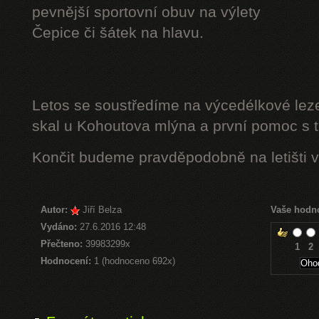
pevnější sportovní obuv na výlety
Čepice či šátek na hlavu.
Letos se soustředíme na výcedélkové leze
skal u Kohoutova mlýna a první pomoc s t
Končit budeme pravděpodobně na letišti v
Autor:
Jiří Belza
Vaše hodn
Vydáno:
27.6.2016 12:48
Přečteno:
39983299x
1
2
Hodnocení:
1 (hodnoceno 692x)