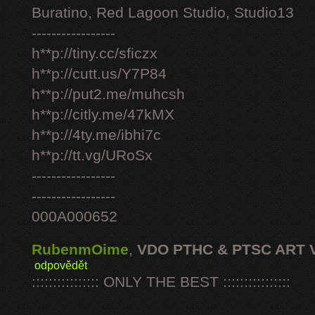
Buratino, Red Lagoon Studio, Studio13
-----------------
h**p://tiny.cc/sficzx
h**p://cutt.us/Y7P84
h**p://put2.me/muhcsh
h**p://citly.me/47kMX
h**p://4ty.me/ibhi7c
h**p://tt.vg/URoSx
-----------------
-----------------
000A000652
RubenmOime
,
VDO PTHC & PTSC ART 
odpovědět
:::::::::::::::: ONLY THE BEST ::::::::::::::::