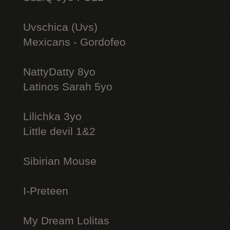
Uvschica (Uvs)
Mexicans - Gordofeo
NattyDatty 8yo
Latinos Sarah 5yo
Lilichka 3yo
Little devil 1&2
Sibirian Mouse
I-Preteen
My Dream Lolitas