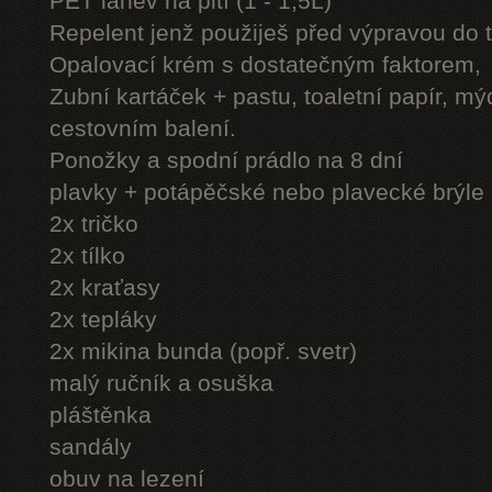
PET láhev na pití (1 - 1,5L)
Repelent jenž použiješ před výpravou do 
Opalovací krém s dostatečným faktorem,
Zubní kartáček + pastu, toaletní papír, mý
cestovním balení.
Ponožky a spodní prádlo na 8 dní
plavky + potápěčské nebo plavecké brýle
2x tričko
2x tílko
2x kraťasy
2x tepláky
2x mikina bunda (popř. svetr)
malý ručník a osuška
pláštěnka
sandály
obuv na lezení