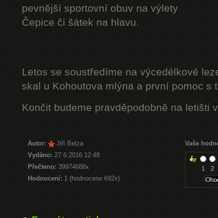
pevnější sportovní obuv na výlety
Čepice či šátek na hlavu.
Letos se soustředíme na výcedélkové leze
skal u Kohoutova mlýna a první pomoc s t
Končit budeme pravděpodobně na letišti v
Autor:
Jiří Belza
Vaše hodn
Vydáno:
27.6.2016 12:48
Přečteno:
39974688x
1
2
Hodnocení:
1 (hodnoceno 692x)