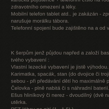
zdravotního omezení a léky.
Mobilní telefon tablet atd.. je zakázán - 
narušuje morálku tábora.
Telefonní spojení bude zajištěno na a od 
K šerpům jenž půjdou napřed a založí b
tvého vybavení :
Vlastní lezecké vybavení je jistě výhodou.
Karimatka, spacák, stan (do dvojice či troj
sebou - při předávání dětí ho maximálně 
Čelovka - plně nabitá či s náhradní baterií
Ešus hliníkový či nerez - dvoudílný (dvě n
utěrka.