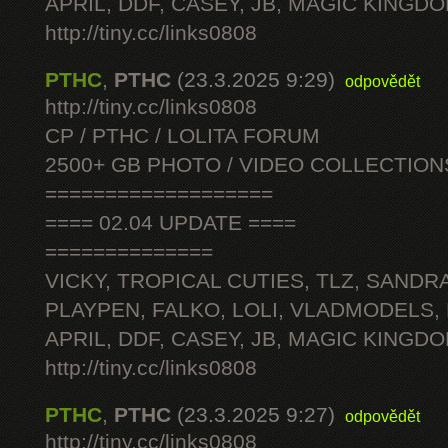
APRIL, DDF, CASEY, JB, MAGIC KINGDO
http://tiny.cc/links0808
PTHC
,
PTHC
(23.3.2025 9:29)
odpovědět
http://tiny.cc/links0808
CP / PTHC / LOLITA FORUM
2500+ GB PHOTO / VIDEO COLLECTION
===================
==== 02.04 UPDATE ====
==============
VICKY, TROPICAL CUTIES, TLZ, SANDRA
PLAYPEN, FALKO, LOLI, VLADMODELS,
APRIL, DDF, CASEY, JB, MAGIC KINGDO
http://tiny.cc/links0808
PTHC
,
PTHC
(23.3.2025 9:27)
odpovědět
http://tiny.cc/links0808