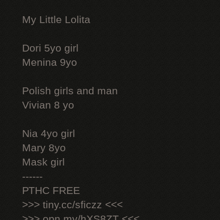
My Little Lolita
Dori 5yo girl
Menina 9yo
Polish girls and man
Vivian 8 yo
Nia 4yo girl
Mary 8yo
Mask girl
------
РТНС FREE
>>> tiny.cc/sficzz <<<
>>> opn.my/hXS8ZT <<<