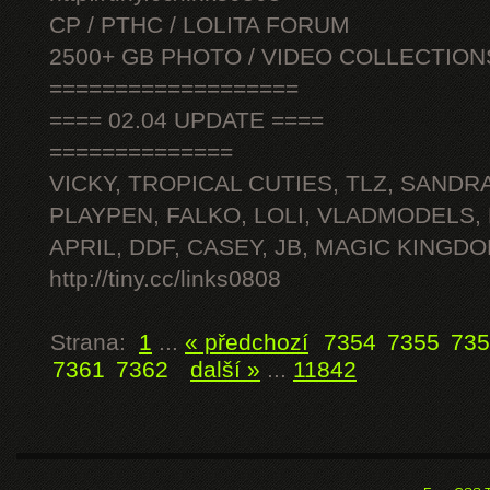
CP / PTHC / LOLITA FORUM
2500+ GB PHOTO / VIDEO COLLECTION
===================
==== 02.04 UPDATE ====
==============
VICKY, TROPICAL CUTIES, TLZ, SANDRA
PLAYPEN, FALKO, LOLI, VLADMODELS,
APRIL, DDF, CASEY, JB, MAGIC KINGDO
http://tiny.cc/links0808
Strana:
1
...
« předchozí
7354
7355
735
7361
7362
další »
...
11842