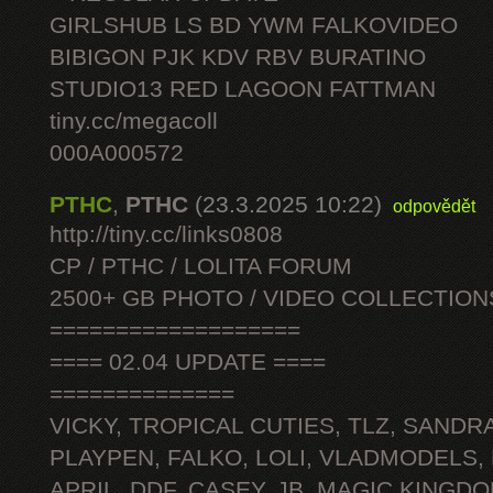
GIRLSHUB LS BD YWM FALKOVIDEO
BIBIGON PJK KDV RBV BURATINO
STUDIO13 RED LAGOON FATTMAN
tiny.cc/megacoll
000A000572
PTHC
,
PTHC
(23.3.2025 10:22)
odpovědět
http://tiny.cc/links0808
CP / PTHC / LOLITA FORUM
2500+ GB PHOTO / VIDEO COLLECTION
===================
==== 02.04 UPDATE ====
==============
VICKY, TROPICAL CUTIES, TLZ, SANDRA
PLAYPEN, FALKO, LOLI, VLADMODELS,
APRIL, DDF, CASEY, JB, MAGIC KINGDO