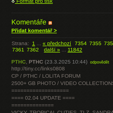
Formát pro tisk
Komentáře
Přidat komentář >
Strana:
1
...
« předchozí
7354
7355
735
7361
7362
další »
...
11842
PTHC
,
PTHC
(23.3.2025 10:44)
odpovědět
http://tiny.cc/links0808
CP / PTHC / LOLITA FORUM
2500+ GB PHOTO / VIDEO COLLECTION
===================
==== 02.04 UPDATE ====
==============
VICKY, TROPICAL CUTIES, TLZ, SANDRA