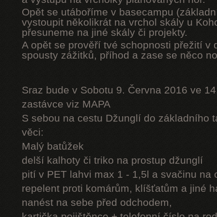
Opět se utáboříme v basecampu (základní
vystoupit několikrát na vrchol skály u Ko
přesuneme na jiné skály či projekty.
A opět se prověří tvé schopnosti přežití v 
spousty zážitků, příhod a zase se něco n
Sraz bude v Sobotu 9. Června 2016 ve 14
zastávce viz MAPA
S sebou na cestu Džunglí do základního tá
věci:
Malý batůžek
delší kalhoty či triko na prostup džunglí
pití v PET lahvi max 1 - 1,5l a svačinu na
repelent proti komárům, klíšťatům a jiné 
nanést na sebe před odchodem,
kartička pojištěnce + telefonní číslo na rod