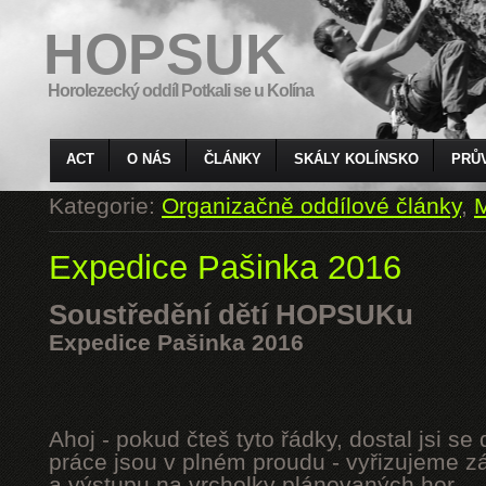
HOPSUK
Horolezecký oddíl Potkali se u Kolína
ACT
O NÁS
ČLÁNKY
SKÁLY KOLÍNSKO
PRŮ
Kategorie:
Organizačně oddílové články
,
M
Expedice Pašinka 2016
Soustředění dětí HOPSUKu
Expedice Pašinka 2016
Ahoj - pokud čteš tyto řádky, dostal jsi s
práce jsou v plném proudu - vyřizujeme z
a výstupu na vrcholky plánovaných hor.