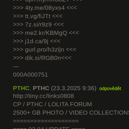
>>> 4ty.me/08yxs4 <<<
>>> tt.vg/fiJTt <<<
>>> 7z.si/r9z9 <<<
>>> me2.kr/KBMgQ <<<
>>> j1d.ca/9j <<<
>>> gurl.pro/h3zljn <<<
>>> dik.si/RGB0n<<<
---
000A000751
PTHC
,
PTHC
(23.3.2025 9:36)
odpovědět
http://tiny.cc/links0808
CP / PTHC / LOLITA FORUM
2500+ GB PHOTO / VIDEO COLLECTION
===================