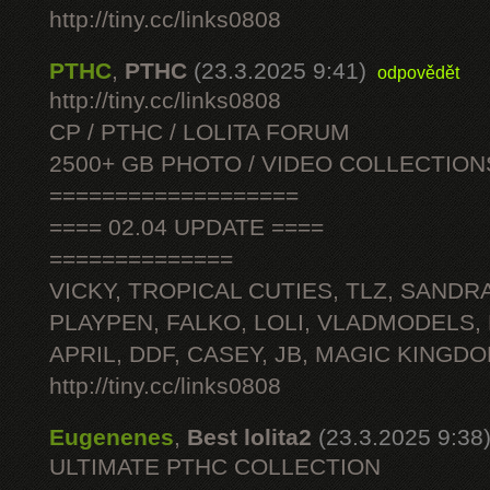
http://tiny.cc/links0808
PTHC
,
PTHC
(23.3.2025 9:41)
odpovědět
http://tiny.cc/links0808
CP / PTHC / LOLITA FORUM
2500+ GB PHOTO / VIDEO COLLECTION
===================
==== 02.04 UPDATE ====
==============
VICKY, TROPICAL CUTIES, TLZ, SANDRA
PLAYPEN, FALKO, LOLI, VLADMODELS,
APRIL, DDF, CASEY, JB, MAGIC KINGDO
http://tiny.cc/links0808
Eugenenes
,
Best lolita2
(23.3.2025 9:38
ULTIMATE РТНС COLLECTION