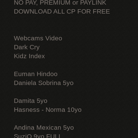
NO PAY, PREMIUM or PAYLINK
DOWNLOAD ALL СР FOR FREE
Webcams Video
Dark Cry
Kidz Index
Euman Hindoo
Daniela Sobrina 5yo
Damita 5yo
Hasness - Norma 10yo
Andina Mexican 5yo
SuziQ 9yo FULL