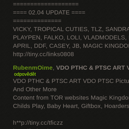
===================
==== 02.04 UPDATE ====
==============
VICKY, TROPICAL CUTIES, TLZ, SANDRA
PLAYPEN, FALKO, LOLI, VLADMODELS,
APRIL, DDF, CASEY, JB, MAGIC KINGDO
http://tiny.cc/links0808
RubenmOime
,
VDO PTHC & PTSC ART 
odpovědět
VDO PTHC & PTSC ART VDO PTSC Pictu
And Other More
Content from TOR websites Magic Kingdo
Childs Play, Baby Heart, Giftbox, Hoarders
h**p://tiny.cc/tficzz