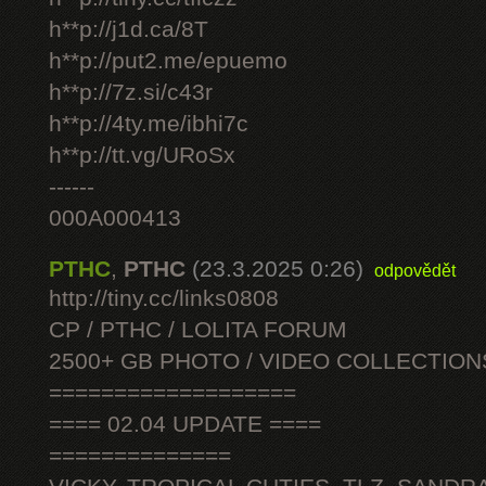
h**p://j1d.ca/8T
h**p://put2.me/epuemo
h**p://7z.si/c43r
h**p://4ty.me/ibhi7c
h**p://tt.vg/URoSx
------
000A000413
PTHC
,
PTHC
(23.3.2025 0:26)
odpovědět
http://tiny.cc/links0808
CP / PTHC / LOLITA FORUM
2500+ GB PHOTO / VIDEO COLLECTION
===================
==== 02.04 UPDATE ====
==============