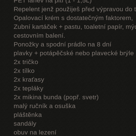
PET láhev na pití (1 - 1,5L)
Repelent jenž použiješ před výpravou do 
Opalovací krém s dostatečným faktorem,
Zubní kartáček + pastu, toaletní papír, mý
cestovním balení.
Ponožky a spodní prádlo na 8 dní
plavky + potápěčské nebo plavecké brýle
2x tričko
2x tílko
2x kraťasy
2x tepláky
2x mikina bunda (popř. svetr)
malý ručník a osuška
pláštěnka
sandály
obuv na lezení