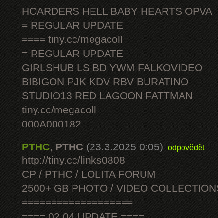
HOARDERS HELL BABY HEARTS OPVA
= REGULAR UPDATE
==== tiny.cc/megacoll
= REGULAR UPDATE
GIRLSHUB LS BD YWM FALKOVIDEO
BIBIGON PJK KDV RBV BURATINO
STUDIO13 RED LAGOON FATTMAN
tiny.cc/megacoll
000A000182
PTHC
,
PTHC
(23.3.2025 0:05)
odpovědět
http://tiny.cc/links0808
CP / PTHC / LOLITA FORUM
2500+ GB PHOTO / VIDEO COLLECTION
===================
==== 02.04 UPDATE ====