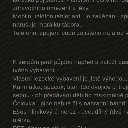
zdravotního omezení a léky.
Mobilní telefon tablet atd.. je zakázán - 
narušuje morálku tábora.
Telefonní spojení bude zajištěno na a od 
K šerpům jenž půjdou napřed a založí b
tvého vybavení :
Vlastní lezecké vybavení je jistě výhodou.
Karimatka, spacák, stan (do dvojice či troj
sebou - při předávání dětí ho maximálně 
Čelovka - plně nabitá či s náhradní baterií
Ešus hliníkový či nerez - dvoudílný (dvě n
utěrka.