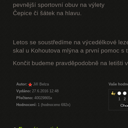
pevnější sportovní obuv na výlety
Čepice či šátek na hlavu.
Letos se soustředíme na výcedélkové leze
skal u Kohoutova mlýna a první pomoc s t
Končit budeme pravděpodobně na letišti v
Autor:
Jiří Belza
Vaše hodn
Vydáno:
27.6.2016 12:48
Přečteno:
40029865x
1
2
Hodnocení:
1 (hodnoceno 692x)