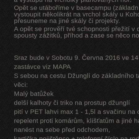
Opět se utáboříme v basecampu (základní
vystoupit několikrát na vrchol skály u Ko
přesuneme na jiné skály či projekty.
A opět se prověří tvé schopnosti přežití v 
spousty zážitků, příhod a zase se něco n
Sraz bude v Sobotu 9. Června 2016 ve 14
zastávce viz MAPA
S sebou na cestu Džunglí do základního tá
věci:
Malý batůžek
delší kalhoty či triko na prostup džunglí
pití v PET lahvi max 1 - 1,5l a svačinu na
repelent proti komárům, klíšťatům a jiné 
nanést na sebe před odchodem,
kartička pojištěnce + telefonní číslo na rod