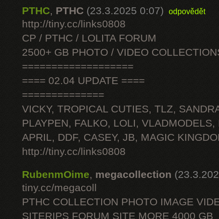
PTHC
,
PTHC
(23.3.2025 0:07)
odpovědět
http://tiny.cc/links0808
CP / PTHC / LOLITA FORUM
2500+ GB PHOTO / VIDEO COLLECTION
===================
==== 02.04 UPDATE ====
==============
VICKY, TROPICAL CUTIES, TLZ, SANDRA
PLAYPEN, FALKO, LOLI, VLADMODELS,
APRIL, DDF, CASEY, JB, MAGIC KINGDO
http://tiny.cc/links0808
RubenmOime
,
megacollection
(23.3.202
tiny.cc/megacoll
PTHC COLLECTION PHOTO IMAGE VID
SITERIPS FORUM SITE MORE 4000 GB