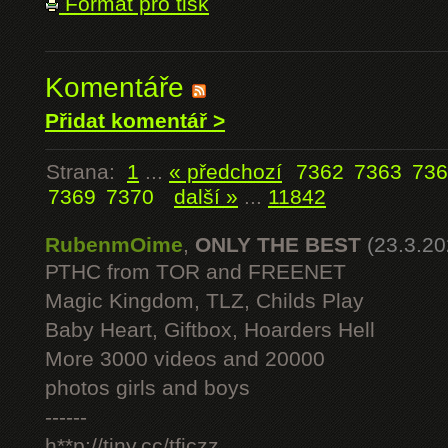
Formát pro tisk
Komentáře
Přidat komentář >
Strana:
1
...
« předchozí
7362
7363
736
7369
7370
další »
...
11842
RubenmOime
,
ONLY THE BEST
(23.3.20
РТНС from TOR and FREENET
Magic Kingdom, TLZ, Childs Play
Baby Heart, Giftbox, Hoarders Hell
More 3000 videos and 20000
photos girls and boys
------
h**p://tiny.cc/tficzz