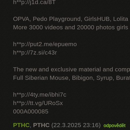
h**p://j1d.ca/8T
OPVA, Pedo Playground, GirlsHUB, Lolita 
More 3000 videos and 20000 photos girls
h**p://put2.me/epuemo
h**p://7z.si/c43r
The new and exclusive material and compl
Full Siberian Mouse, Bibigon, Syrup, Bura
h**p://4ty.me/ibhi7c
h**p://tt.vg/URoSx
000A000085
PTHC
,
PTHC
(22.3.2025 23:16)
odpovědět