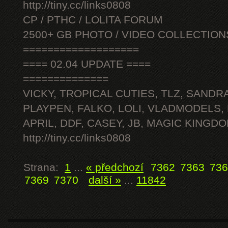
http://tiny.cc/links0808
CP / PTHC / LOLITA FORUM
2500+ GB PHOTO / VIDEO COLLECTION
===================
==== 02.04 UPDATE ====
==============
VICKY, TROPICAL CUTIES, TLZ, SANDRA
PLAYPEN, FALKO, LOLI, VLADMODELS,
APRIL, DDF, CASEY, JB, MAGIC KINGDO
http://tiny.cc/links0808
Strana:
1
...
« předchozí
7362
7363
736
7369
7370
další »
...
11842