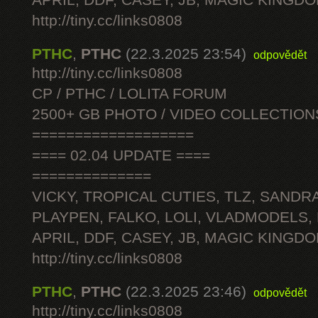
APRIL, DDF, CASEY, JB, MAGIC KINGDO
http://tiny.cc/links0808
PTHC
,
PTHC
(22.3.2025 23:54)
odpovědět
http://tiny.cc/links0808
CP / PTHC / LOLITA FORUM
2500+ GB PHOTO / VIDEO COLLECTION
===================
==== 02.04 UPDATE ====
==============
VICKY, TROPICAL CUTIES, TLZ, SANDRA
PLAYPEN, FALKO, LOLI, VLADMODELS,
APRIL, DDF, CASEY, JB, MAGIC KINGDO
http://tiny.cc/links0808
PTHC
,
PTHC
(22.3.2025 23:46)
odpovědět
http://tiny.cc/links0808