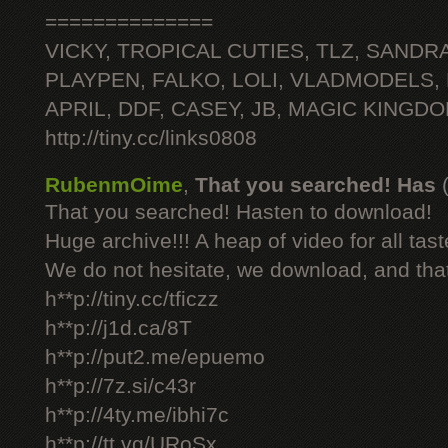
==============
VICKY, TROPICAL CUTIES, TLZ, SANDRA
PLAYPEN, FALKO, LOLI, VLADMODELS,
APRIL, DDF, CASEY, JB, MAGIC KINGDO
http://tiny.cc/links0808
RubenmOime
,
That you searched! Has
That you searched! Hasten to download!
Huge archive!!! A heap of video for all tast
We do not hesitate, we download, and that
h**p://tiny.cc/tficzz
h**p://j1d.ca/8T
h**p://put2.me/epuemo
h**p://7z.si/c43r
h**p://4ty.me/ibhi7c
h**p://tt.vg/URoSx