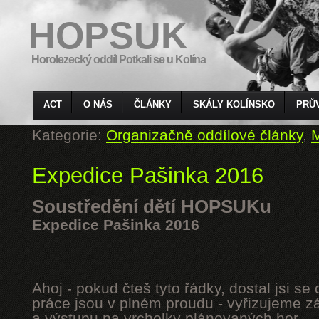
HOPSUK
Horolezecký oddíl Potkali se u Kolína
ACT
O NÁS
ČLÁNKY
SKÁLY KOLÍNSKO
PRŮ
Kategorie:
Organizačně oddílové články
,
M
Expedice Pašinka 2016
Soustředění dětí HOPSUKu
Expedice Pašinka 2016
Ahoj - pokud čteš tyto řádky, dostal jsi s
práce jsou v plném proudu - vyřizujeme z
a výstupu na vrcholky plánovaných hor.