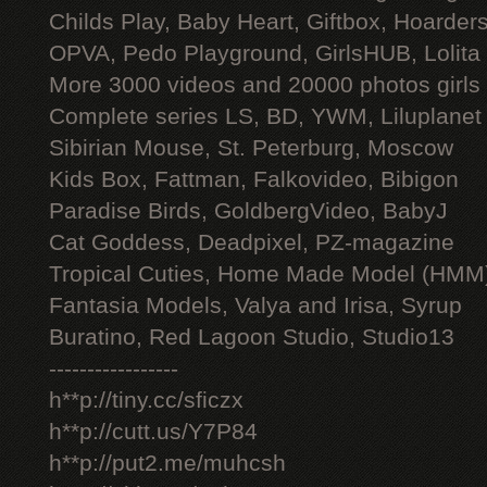
Childs Play, Baby Heart, Giftbox, Hoarders
OPVA, Pedo Playground, GirlsHUB, Lolita 
More 3000 videos and 20000 photos girls
Complete series LS, BD, YWM, Liluplanet
Sibirian Mouse, St. Peterburg, Moscow
Kids Box, Fattman, Falkovideo, Bibigon
Paradise Birds, GoldbergVideo, BabyJ
Cat Goddess, Deadpixel, PZ-magazine
Tropical Cuties, Home Made Model (HMM
Fantasia Models, Valya and Irisa, Syrup
Buratino, Red Lagoon Studio, Studio13
-----------------
h**p://tiny.cc/sficzx
h**p://cutt.us/Y7P84
h**p://put2.me/muhcsh