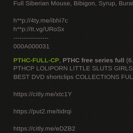
Full Siberian Mouse, Bibigon, Syrup, Bura
h**p://4ty.me/ibhi7c
h**p://tt.vg/URoSx
-----------------
000A000031
PTHC-FULL-CP
,
PTHC free series full
(6
PTHCP LOLIPORN LITTLE SLUTS GIRL
BEST DVD shortclips COLLECTIONS FU
https://citly.me/xtc1Y
https://put2.me/tidrqi
https://citly.me/eDZB2