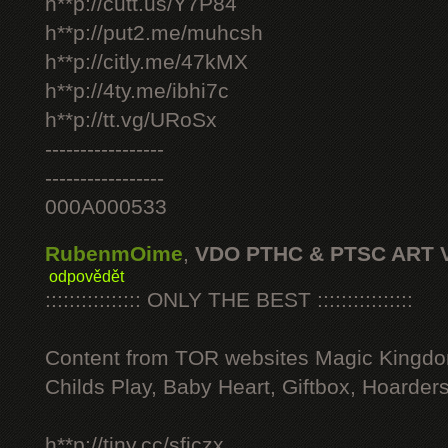
h**p://cutt.us/Y7P84
h**p://put2.me/muhcsh
h**p://citly.me/47kMX
h**p://4ty.me/ibhi7c
h**p://tt.vg/URoSx
-----------------
-----------------
000A000533
RubenmOime
,
VDO PTHC & PTSC ART 
odpovědět
:::::::::::::::: ONLY THE BEST ::::::::::::::::
Content from TOR websites Magic Kingdo
Childs Play, Baby Heart, Giftbox, Hoarders
h**p://tiny.cc/sficzx