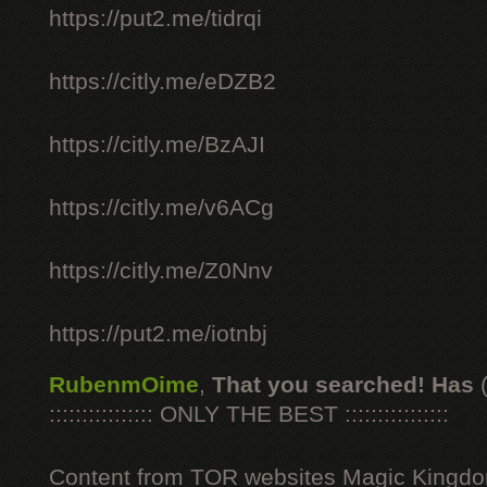
https://put2.me/tidrqi
https://citly.me/eDZB2
https://citly.me/BzAJI
https://citly.me/v6ACg
https://citly.me/Z0Nnv
https://put2.me/iotnbj
RubenmOime
,
That you searched! Has
:::::::::::::::: ONLY THE BEST ::::::::::::::::
Content from TOR websites Magic Kingdo