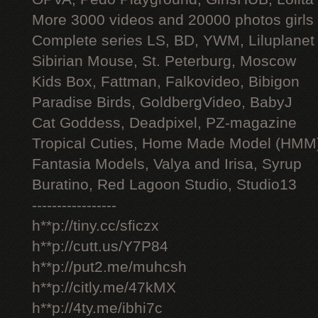
More 3000 videos and 20000 photos girls
Complete series LS, BD, YWM, Liluplanet
Sibirian Mouse, St. Peterburg, Moscow
Kids Box, Fattman, Falkovideo, Bibigon
Paradise Birds, GoldbergVideo, BabyJ
Cat Goddess, Deadpixel, PZ-magazine
Tropical Cuties, Home Made Model (HMM
Fantasia Models, Valya and Irisa, Syrup
Buratino, Red Lagoon Studio, Studio13
-----------------
h**p://tiny.cc/sficzx
h**p://cutt.us/Y7P84
h**p://put2.me/muhcsh
h**p://citly.me/47kMX
h**p://4ty.me/ibhi7c