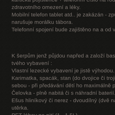
zdravotního omezení a léky.
Mobilní telefon tablet atd.. je zakázán - 
narušuje morálku tábora.
Telefonní spojení bude zajištěno na a od 
K šerpům jenž půjdou napřed a založí b
tvého vybavení :
Vlastní lezecké vybavení je jistě výhodou.
Karimatka, spacák, stan (do dvojice či troj
sebou - při předávání dětí ho maximálně 
Čelovka - plně nabitá či s náhradní baterií
Ešus hliníkový či nerez - dvoudílný (dvě n
utěrka.