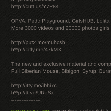
h**p://cutt.us/Y7P84
OPVA, Pedo Playground, GirlsHUB, Lolita 
More 3000 videos and 20000 photos girls
h**p://put2.me/muhcsh
h**p://citly.me/47kMX
The new and exclusive material and compl
Full Siberian Mouse, Bibigon, Syrup, Bura
h**p://4ty.me/ibhi7c
h**p://tt.vg/URoSx
-----------------