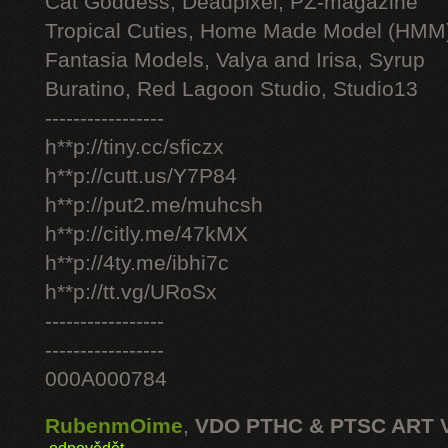
Cat Goddess, Deadpixel, PZ-magazine
Tropical Cuties, Home Made Model (HMM
Fantasia Models, Valya and Irisa, Syrup
Buratino, Red Lagoon Studio, Studio13
-----------------
h**p://tiny.cc/sficzx
h**p://cutt.us/Y7P84
h**p://put2.me/muhcsh
h**p://citly.me/47kMX
h**p://4ty.me/ibhi7c
h**p://tt.vg/URoSx
-----------------
-----------------
000A000784
RubenmOime
,
VDO PTHC & PTSC ART 