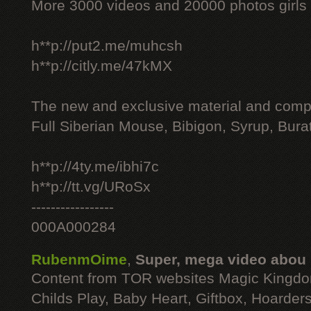
More 3000 videos and 20000 photos girls
h**p://put2.me/muhcsh
h**p://citly.me/47kMX
The new and exclusive material and compl
Full Siberian Mouse, Bibigon, Syrup, Bura
h**p://4ty.me/ibhi7c
h**p://tt.vg/URoSx
-----------------
000A000284
RubenmOime
,
Super, mega video abou
Content from TOR websites Magic Kingdo
Childs Play, Baby Heart, Giftbox, Hoarders