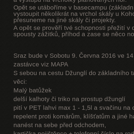
Opět se utáboříme v basecampu (základní
vystoupit několikrát na vrchol skály u Ko
přesuneme na jiné skály či projekty.
A opět se prověří tvé schopnosti přežití v 
spousty zážitků, příhod a zase se něco n
Sraz bude v Sobotu 9. Června 2016 ve 14
zastávce viz MAPA
S sebou na cestu Džunglí do základního tá
věci:
Malý batůžek
delší kalhoty či triko na prostup džunglí
pití v PET lahvi max 1 - 1,5l a svačinu na
repelent proti komárům, klíšťatům a jiné 
nanést na sebe před odchodem,
kartička pojištěnce + telefonní číslo na rod