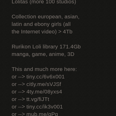
Lоlitаs (more 100 studios)
Collection european, asian,
latin and ebony girls (all
the Internet video) > 4Tb
Rurikon Lоli library 171.4Gb
manga, game, anime, 3D
This and much more here:
or --> tiny.cc/6v6x001
or --> citly.me/sVJSf
or --> 4ty.me/08yxs4
or --> tt.vg/fiJTt
or --> tiny.cc/ik3v001
or --> mub.me/qPg