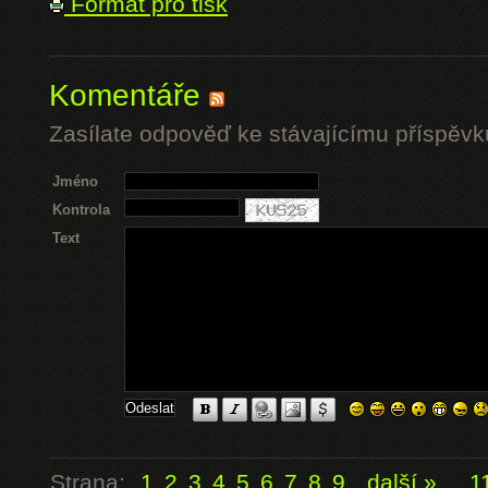
Formát pro tisk
Komentáře
Zasílate odpověď ke stávajícímu příspěvk
Jméno
Kontrola
Text
Strana:
1
2
3
4
5
6
7
8
9
další »
...
1