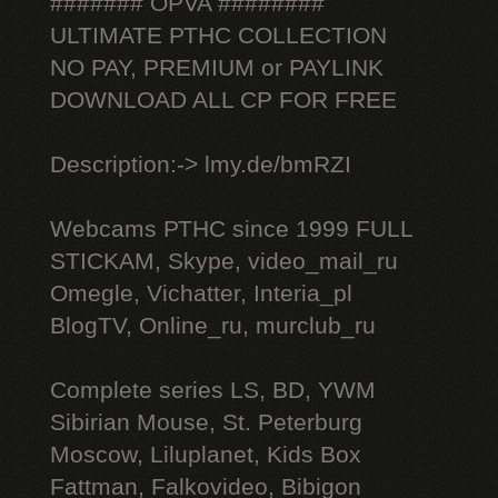
####### OPVA ########
ULTIMATE РТНС COLLECTION
NO PAY, PREMIUM or PAYLINK
DOWNLOAD ALL СР FOR FREE
Description:-> lmy.de/bmRZI
Webcams РТНС since 1999 FULL
STICKAM, Skype, video_mail_ru
Omegle, Vichatter, Interia_pl
BlogTV, Online_ru, murclub_ru
Complete series LS, BD, YWM
Sibirian Mouse, St. Peterburg
Moscow, Liluplanet, Kids Box
Fattman, Falkovideo, Bibigon