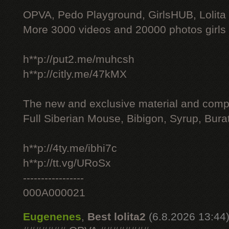
OPVA, Pedo Playground, GirlsHUB, Lolita 
More 3000 videos and 20000 photos girls
h**p://put2.me/muhcsh
h**p://citly.me/47kMX
The new and exclusive material and compl
Full Siberian Mouse, Bibigon, Syrup, Bura
h**p://4ty.me/ibhi7c
h**p://tt.vg/URoSx
-----------------
000A000021
Eugenenes
,
Best lolita2
(6.8.2026 13:44