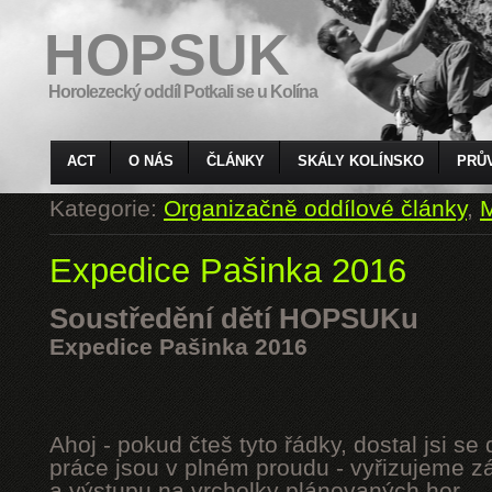
HOPSUK
Horolezecký oddíl Potkali se u Kolína
ACT
O NÁS
ČLÁNKY
SKÁLY KOLÍNSKO
PRŮ
Kategorie:
Organizačně oddílové články
,
M
Expedice Pašinka 2016
Soustředění dětí HOPSUKu
Expedice Pašinka 2016
Ahoj - pokud čteš tyto řádky, dostal jsi s
práce jsou v plném proudu - vyřizujeme z
a výstupu na vrcholky plánovaných hor.