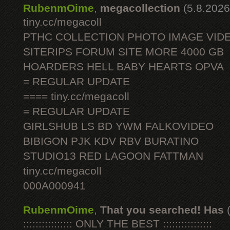
RubenmOime
,
megacollection
(5.8.2026
tiny.cc/megacoll
PTHC COLLECTION PHOTO IMAGE VID
SITERIPS FORUM SITE MORE 4000 GB
HOARDERS HELL BABY HEARTS OPVA
= REGULAR UPDATE
==== tiny.cc/megacoll
= REGULAR UPDATE
GIRLSHUB LS BD YWM FALKOVIDEO
BIBIGON PJK KDV RBV BURATINO
STUDIO13 RED LAGOON FATTMAN
tiny.cc/megacoll
000A000941
RubenmOime
,
That you searched! Has
:::::::::::::::: ONLY THE BEST ::::::::::::::::