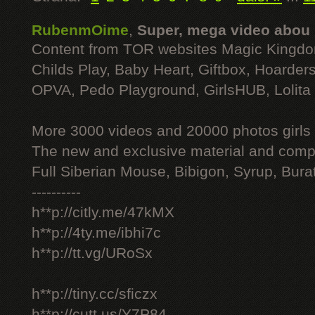
RubenmOime
,
Super, mega video abou
Content from TOR websites Magic Kingdo
Childs Play, Baby Heart, Giftbox, Hoarders
OPVA, Pedo Playground, GirlsHUB, Lolita 
More 3000 videos and 20000 photos girls
The new and exclusive material and compl
Full Siberian Mouse, Bibigon, Syrup, Bura
----------
h**p://citly.me/47kMX
h**p://4ty.me/ibhi7c
h**p://tt.vg/URoSx
h**p://tiny.cc/sficzx
h**p://cutt.us/Y7P84