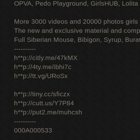
OPVA, Pedo Playground, GirlsHUB, Lolita 
More 3000 videos and 20000 photos girls
The new and exclusive material and compl
Full Siberian Mouse, Bibigon, Syrup, Bura
----------
h**p://citly.me/47kMX
h**p://4ty.me/ibhi7c
h**p://tt.vg/URoSx
h**p://tiny.cc/sficzx
h**p://cutt.us/Y7P84
h**p://put2.me/muhcsh
----------
000A000533