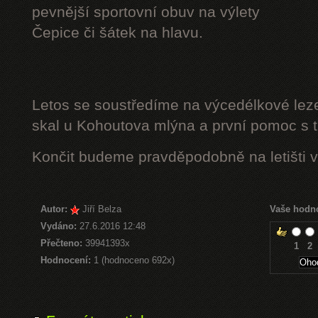
pevnější sportovní obuv na výlety
Čepice či šátek na hlavu.
Letos se soustředíme na výcedélkové leze
skal u Kohoutova mlýna a první pomoc s t
Končit budeme pravděpodobně na letišti v
Autor:
Jiří Belza
Vaše hodn
Vydáno:
27.6.2016 12:48
Přečteno:
39941393x
1
2
Hodnocení:
1 (hodnoceno 692x)