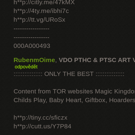
h**p://citly.me/47kMX
h**p://4ty.me/ibhi7c
h**p://tt.vg/URoSx
-----------------
-----------------
000A000493
RubenmOime
,
VDO PTHC & PTSC ART 
odpovědět
:::::::::::::::: ONLY THE BEST ::::::::::::::::
Content from TOR websites Magic Kingdo
Childs Play, Baby Heart, Giftbox, Hoarders
h**p://tiny.cc/sficzx
h**p://cutt.us/Y7P84