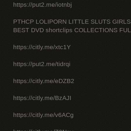
https://put2.me/iotnbj
PTHCP LOLIPORN LITTLE SLUTS GIRL
BEST DVD shortclips COLLECTIONS FU
https://citly.me/xtc1Y
https://put2.me/tidrqi
https://citly.me/eDZB2
https://citly.me/BzAJI
https://citly.me/v6ACg