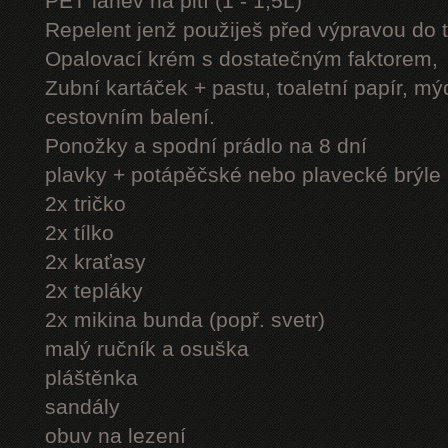
PET láhev na pití (1 - 1,5L)
Repelent jenž použiješ před výpravou do 
Opalovací krém s dostatečným faktorem,
Zubní kartáček + pastu, toaletní papír, mý
cestovním balení.
Ponožky a spodní prádlo na 8 dní
plavky + potápěčské nebo plavecké brýle
2x tričko
2x tílko
2x kraťasy
2x tepláky
2x mikina bunda (popř. svetr)
malý ručník a osuška
pláštěnka
sandály
obuv na lezení