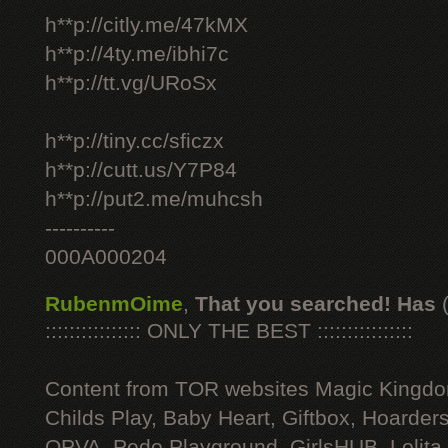
h**p://citly.me/47kMX
h**p://4ty.me/ibhi7c
h**p://tt.vg/URoSx
h**p://tiny.cc/sficzx
h**p://cutt.us/Y7P84
h**p://put2.me/muhcsh
----------
000A000204
RubenmOime
,
That you searched! Has
:::::::::::::::: ONLY THE BEST ::::::::::::::::
Content from TOR websites Magic Kingdo
Childs Play, Baby Heart, Giftbox, Hoarders
OPVA, Pedo Playground, GirlsHUB, Lolita 