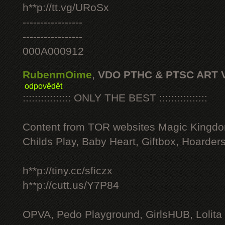
h**p://tt.vg/URoSx
-----------------
-----------------
000A000912
RubenmOime
,
VDO PTHC & PTSC ART 
odpovědět
:::::::::::::::: ONLY THE BEST ::::::::::::::::
Content from TOR websites Magic Kingdo
Childs Play, Baby Heart, Giftbox, Hoarders
h**p://tiny.cc/sficzx
h**p://cutt.us/Y7P84
OPVA, Pedo Playground, GirlsHUB, Lolita 