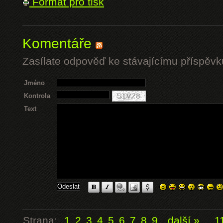
Formát pro tisk
Komentáře
Zasílate odpověď ke stávajícímu příspěvk
Jméno
Kontrola
Text
Strana:
1
2
3
4
5
6
7
8
9
další »
...
1