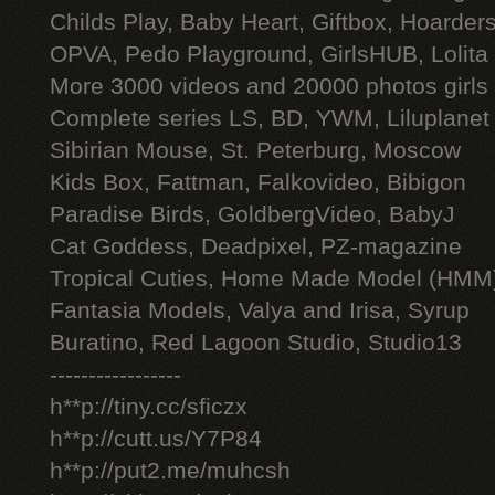
Childs Play, Baby Heart, Giftbox, Hoarders
OPVA, Pedo Playground, GirlsHUB, Lolita 
More 3000 videos and 20000 photos girls
Complete series LS, BD, YWM, Liluplanet
Sibirian Mouse, St. Peterburg, Moscow
Kids Box, Fattman, Falkovideo, Bibigon
Paradise Birds, GoldbergVideo, BabyJ
Cat Goddess, Deadpixel, PZ-magazine
Tropical Cuties, Home Made Model (HMM
Fantasia Models, Valya and Irisa, Syrup
Buratino, Red Lagoon Studio, Studio13
-----------------
h**p://tiny.cc/sficzx
h**p://cutt.us/Y7P84
h**p://put2.me/muhcsh