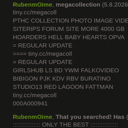
RubenmOime
,
megacollection
(5.8.2026
tiny.cc/megacoll
PTHC COLLECTION PHOTO IMAGE VID
SITERIPS FORUM SITE MORE 4000 GB
HOARDERS HELL BABY HEARTS OPVA
= REGULAR UPDATE
==== tiny.cc/megacoll
= REGULAR UPDATE
GIRLSHUB LS BD YWM FALKOVIDEO
BIBIGON PJK KDV RBV BURATINO
STUDIO13 RED LAGOON FATTMAN
tiny.cc/megacoll
000A000941
RubenmOime
,
That you searched! Has
:::::::::::::::: ONLY THE BEST ::::::::::::::::