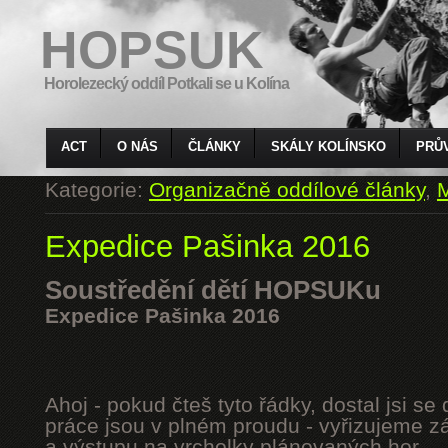
HOPSUK
Horolezecký oddíl Potkali se u Kolína
ACT
O NÁS
ČLÁNKY
SKÁLY KOLÍNSKO
PRŮ
Kategorie:
Organizačně oddílové články
,
M
Expedice Pašinka 2016
Soustředění dětí HOPSUKu
Expedice Pašinka 2016
Ahoj - pokud čteš tyto řádky, dostal jsi s
práce jsou v plném proudu - vyřizujeme z
a výstupu na vrcholky plánovaných hor.