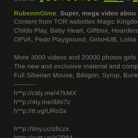
RubenmOime
,
Super, mega video abou
Content from TOR websites Magic Kingdo
Childs Play, Baby Heart, Giftbox, Hoarders
OPVA, Pedo Playground, GirlsHUB, Lolita 
More 3000 videos and 20000 photos girls
The new and exclusive material and compl
Full Siberian Mouse, Bibigon, Syrup, Bura
----------
h**p://citly.me/47kMX
h**p://4ty.me/ibhi7c
h**p://tt.vg/URoSx
h**p://tiny.cc/sficzx
h**p://cutt.us/Y7P84