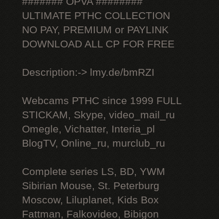
####### OPVA ########
ULTIMATE РТНС COLLECTION
NO PAY, PREMIUM or PAYLINK
DOWNLOAD ALL СР FOR FREE
Description:-> lmy.de/bmRZI
Webcams РТНС since 1999 FULL
STICKAM, Skype, video_mail_ru
Omegle, Vichatter, Interia_pl
BlogTV, Online_ru, murclub_ru
Complete series LS, BD, YWM
Sibirian Mouse, St. Peterburg
Moscow, Liluplanet, Kids Box
Fattman, Falkovideo, Bibigon