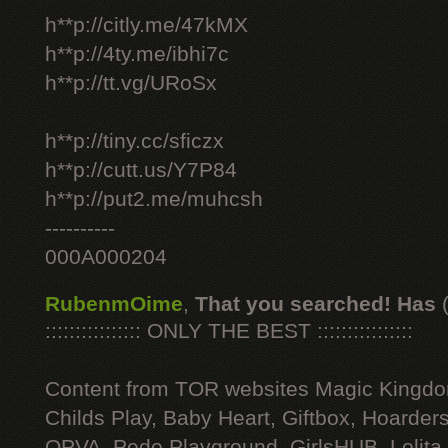
h**p://citly.me/47kMX
h**p://4ty.me/ibhi7c
h**p://tt.vg/URoSx
h**p://tiny.cc/sficzx
h**p://cutt.us/Y7P84
h**p://put2.me/muhcsh
----------
000A000204
RubenmOime
,
That you searched! Has
:::::::::::::::: ONLY THE BEST ::::::::::::::::
Content from TOR websites Magic Kingdo
Childs Play, Baby Heart, Giftbox, Hoarders
OPVA, Pedo Playground, GirlsHUB, Lolita 