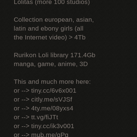
Lоlitаs (more 100 studios)
Collection european, asian,
latin and ebony girls (all
the Internet video) > 4Tb
Rurikon Lоli library 171.4Gb
manga, game, anime, 3D
This and much more here:
or --> tiny.cc/6v6x001
or --> citly.me/sVJSf
or --> 4ty.me/08yxs4
or --> tt.vg/fiJTt
or --> tiny.cc/ik3v001
or --> mub.me/qPg