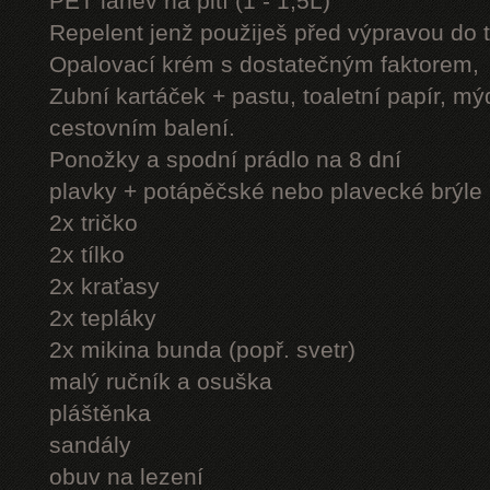
PET láhev na pití (1 - 1,5L)
Repelent jenž použiješ před výpravou do 
Opalovací krém s dostatečným faktorem,
Zubní kartáček + pastu, toaletní papír, mý
cestovním balení.
Ponožky a spodní prádlo na 8 dní
plavky + potápěčské nebo plavecké brýle
2x tričko
2x tílko
2x kraťasy
2x tepláky
2x mikina bunda (popř. svetr)
malý ručník a osuška
pláštěnka
sandály
obuv na lezení