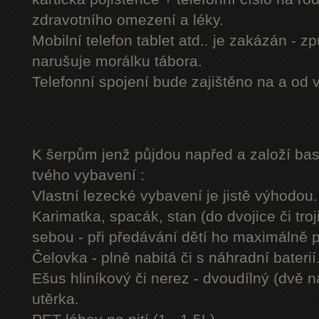
zdravotního omezení a léky.
Mobilní telefon tablet atd.. je zakázán - 
narušuje morálku tábora.
Telefonní spojení bude zajištěno na a od 
K šerpům jenž půjdou napřed a založí b
tvého vybavení :
Vlastní lezecké vybavení je jistě výhodou.
Karimatka, spacák, stan (do dvojice či troj
sebou - při předávání dětí ho maximálně 
Čelovka - plně nabitá či s náhradní baterií
Ešus hliníkový či nerez - dvoudílný (dvě n
utěrka.