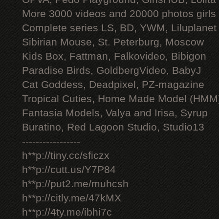
More 3000 videos and 20000 photos girls
Complete series LS, BD, YWM, Liluplanet
Sibirian Mouse, St. Peterburg, Moscow
Kids Box, Fattman, Falkovideo, Bibigon
Paradise Birds, GoldbergVideo, BabyJ
Cat Goddess, Deadpixel, PZ-magazine
Tropical Cuties, Home Made Model (HMM
Fantasia Models, Valya and Irisa, Syrup
Buratino, Red Lagoon Studio, Studio13
-----------------
h**p://tiny.cc/sficzx
h**p://cutt.us/Y7P84
h**p://put2.me/muhcsh
h**p://citly.me/47kMX
h**p://4ty.me/ibhi7c