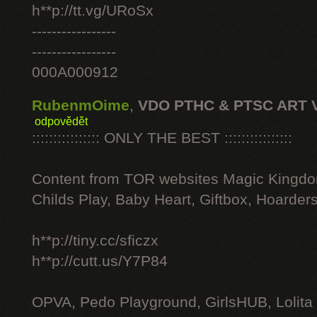
h**p://tt.vg/URoSx
-----------------
-----------------
000A000912
RubenmOime
,
VDO PTHC & PTSC ART 
odpovědět
:::::::::::::::: ONLY THE BEST ::::::::::::::::
Content from TOR websites Magic Kingdo
Childs Play, Baby Heart, Giftbox, Hoarders
h**p://tiny.cc/sficzx
h**p://cutt.us/Y7P84
OPVA, Pedo Playground, GirlsHUB, Lolita 