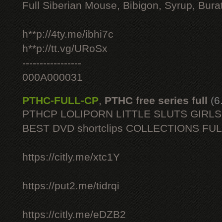
Full Siberian Mouse, Bibigon, Syrup, Bura
h**p://4ty.me/ibhi7c
h**p://tt.vg/URoSx
-----------------
000A000031
PTHC-FULL-CP
,
PTHC free series full
(6
PTHCP LOLIPORN LITTLE SLUTS GIRL
BEST DVD shortclips COLLECTIONS FU
https://citly.me/xtc1Y
https://put2.me/tidrqi
https://citly.me/eDZB2