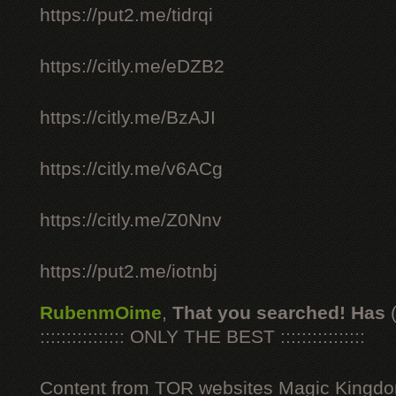
https://put2.me/tidrqi
https://citly.me/eDZB2
https://citly.me/BzAJI
https://citly.me/v6ACg
https://citly.me/Z0Nnv
https://put2.me/iotnbj
RubenmOime
,
That you searched! Has
:::::::::::::::: ONLY THE BEST ::::::::::::::::
Content from TOR websites Magic Kingdo