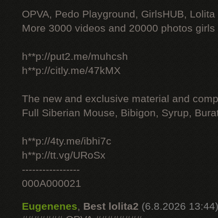
OPVA, Pedo Playground, GirlsHUB, Lolita 
More 3000 videos and 20000 photos girls
h**p://put2.me/muhcsh
h**p://citly.me/47kMX
The new and exclusive material and compl
Full Siberian Mouse, Bibigon, Syrup, Bura
h**p://4ty.me/ibhi7c
h**p://tt.vg/URoSx
-----------------
000A000021
Eugenenes
,
Best lolita2
(6.8.2026 13:44