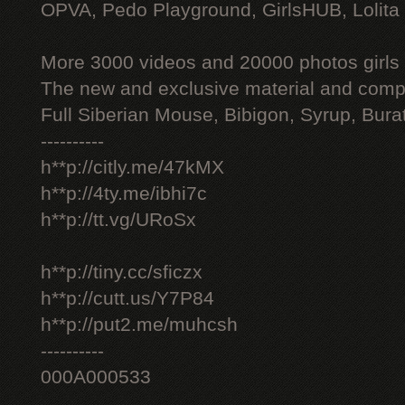
OPVA, Pedo Playground, GirlsHUB, Lolita 
More 3000 videos and 20000 photos girls
The new and exclusive material and compl
Full Siberian Mouse, Bibigon, Syrup, Bura
----------
h**p://citly.me/47kMX
h**p://4ty.me/ibhi7c
h**p://tt.vg/URoSx
h**p://tiny.cc/sficzx
h**p://cutt.us/Y7P84
h**p://put2.me/muhcsh
----------
000A000533