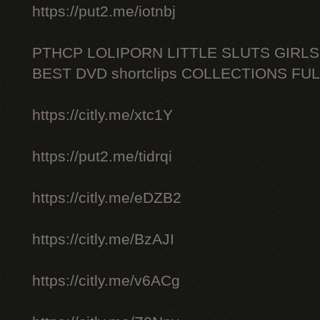
https://put2.me/iotnbj
PTHCP LOLIPORN LITTLE SLUTS GIRL
BEST DVD shortclips COLLECTIONS FU
https://citly.me/xtc1Y
https://put2.me/tidrqi
https://citly.me/eDZB2
https://citly.me/BzAJI
https://citly.me/v6ACg