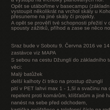
Opět se utáboříme v basecampu (základní
vystoupit několikrát na vrchol skály u Ko
přesuneme na jiné skály či projekty.
A opět se prověří tvé schopnosti přežití v 
spousty zážitků, příhod a zase se něco n
Sraz bude v Sobotu 9. Června 2016 ve 14
zastávce viz MAPA
S sebou na cestu Džunglí do základního tá
věci:
Malý batůžek
delší kalhoty či triko na prostup džunglí
pití v PET lahvi max 1 - 1,5l a svačinu na
repelent proti komárům, klíšťatům a jiné 
nanést na sebe před odchodem,
kartička pojištěnce + telefonní číslo na rod