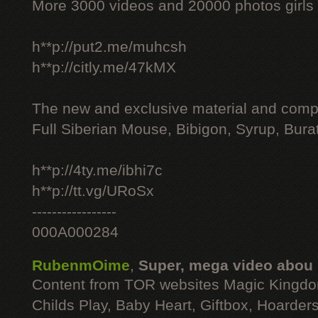
More 3000 videos and 20000 photos girls
h**p://put2.me/muhcsh
h**p://citly.me/47kMX
The new and exclusive material and compl
Full Siberian Mouse, Bibigon, Syrup, Bura
h**p://4ty.me/ibhi7c
h**p://tt.vg/URoSx
-----------------
000A000284
RubenmOime
,
Super, mega video abou
Content from TOR websites Magic Kingdo
Childs Play, Baby Heart, Giftbox, Hoarders