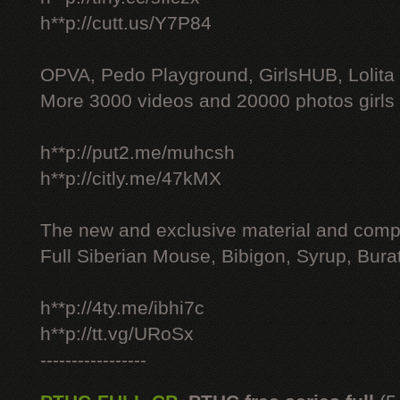
h**p://cutt.us/Y7P84
OPVA, Pedo Playground, GirlsHUB, Lolita 
More 3000 videos and 20000 photos girls
h**p://put2.me/muhcsh
h**p://citly.me/47kMX
The new and exclusive material and compl
Full Siberian Mouse, Bibigon, Syrup, Bura
h**p://4ty.me/ibhi7c
h**p://tt.vg/URoSx
-----------------