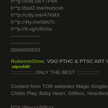
h**p://cutt.us/Y7P84
h**p://put2.me/muhcsh
h**p://citly.me/47kMX
h**p://4ty.me/ibhi7c
h**p://tt.vg/URoSx
-----------------
-----------------
000A000533
RubenmOime
,
VDO PTHC & PTSC ART 
odpovědět
:::::::::::::::: ONLY THE BEST ::::::::::::::::
Content from TOR websites Magic Kingdo
Childs Play, Baby Heart, Giftbox, Hoarders
h**p://tiny.cc/sficzx