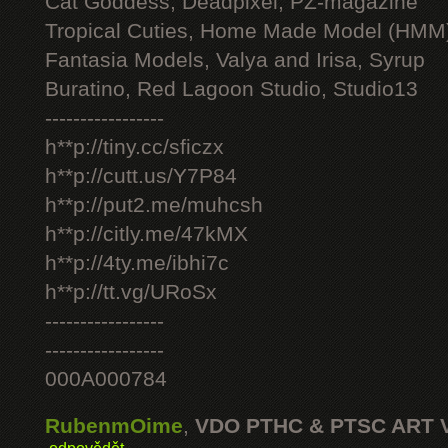
Cat Goddess, Deadpixel, PZ-magazine
Tropical Cuties, Home Made Model (HMM
Fantasia Models, Valya and Irisa, Syrup
Buratino, Red Lagoon Studio, Studio13
-----------------
h**p://tiny.cc/sficzx
h**p://cutt.us/Y7P84
h**p://put2.me/muhcsh
h**p://citly.me/47kMX
h**p://4ty.me/ibhi7c
h**p://tt.vg/URoSx
-----------------
-----------------
000A000784
RubenmOime
,
VDO PTHC & PTSC ART 