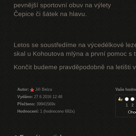
pevnější sportovní obuv na výlety
Čepice či šátek na hlavu.
Letos se soustředíme na výcedélkové leze
skal u Kohoutova mlýna a první pomoc s t
Končit budeme pravděpodobně na letišti v
Autor:
Jiří Belza
Vaše hodn
Vydáno:
27.6.2016 12:48
Přečteno:
39941569x
1
2
Hodnocení:
1 (hodnoceno 692x)