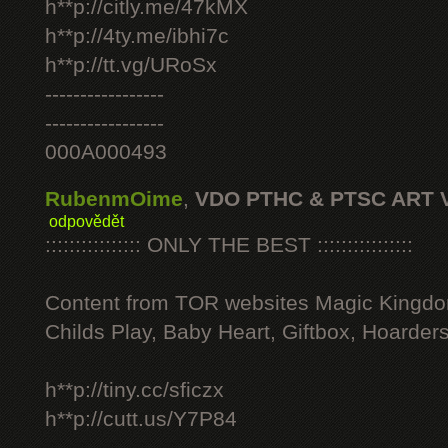
h**p://citly.me/47kMX
h**p://4ty.me/ibhi7c
h**p://tt.vg/URoSx
-----------------
-----------------
000A000493
RubenmOime
,
VDO PTHC & PTSC ART 
odpovědět
:::::::::::::::: ONLY THE BEST ::::::::::::::::
Content from TOR websites Magic Kingdo
Childs Play, Baby Heart, Giftbox, Hoarders
h**p://tiny.cc/sficzx
h**p://cutt.us/Y7P84