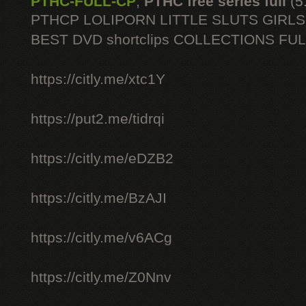
PTHC-FULL-CP
,
PTHC free series full
(5
PTHCP LOLIPORN LITTLE SLUTS GIRL
BEST DVD shortclips COLLECTIONS FU
https://citly.me/xtc1Y
https://put2.me/tidrqi
https://citly.me/eDZB2
https://citly.me/BzAJI
https://citly.me/v6ACg
https://citly.me/Z0Nnv