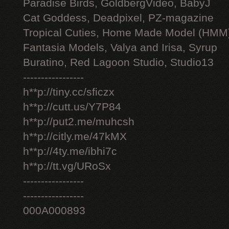
Paradise Birds, GoldbergVideo, BabyJ
Cat Goddess, Deadpixel, PZ-magazine
Tropical Cuties, Home Made Model (HMM
Fantasia Models, Valya and Irisa, Syrup
Buratino, Red Lagoon Studio, Studio13
-----------------
h**p://tiny.cc/sficzx
h**p://cutt.us/Y7P84
h**p://put2.me/muhcsh
h**p://citly.me/47kMX
h**p://4ty.me/ibhi7c
h**p://tt.vg/URoSx
-----------------
-----------------
000A000893