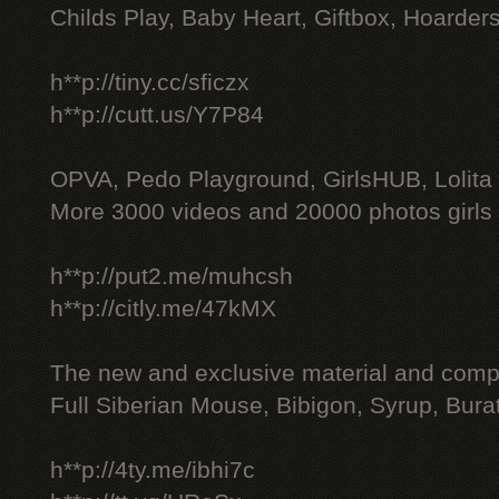
Childs Play, Baby Heart, Giftbox, Hoarders
h**p://tiny.cc/sficzx
h**p://cutt.us/Y7P84
OPVA, Pedo Playground, GirlsHUB, Lolita 
More 3000 videos and 20000 photos girls
h**p://put2.me/muhcsh
h**p://citly.me/47kMX
The new and exclusive material and compl
Full Siberian Mouse, Bibigon, Syrup, Bura
h**p://4ty.me/ibhi7c