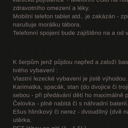
zdravotního omezení a léky.
Mobilní telefon tablet atd.. je zakázán - 
narušuje morálku tábora.
Telefonní spojení bude zajištěno na a od 
K šerpům jenž půjdou napřed a založí b
tvého vybavení :
Vlastní lezecké vybavení je jistě výhodou.
Karimatka, spacák, stan (do dvojice či troj
sebou - při předávání dětí ho maximálně 
Čelovka - plně nabitá či s náhradní baterií
Ešus hliníkový či nerez - dvoudílný (dvě n
utěrka.