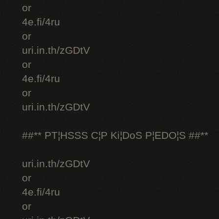
or
4e.fi/4ru
or
uri.in.th/zGDtV
or
4e.fi/4ru
or
uri.in.th/zGDtV
##** PT¦HSSS C¦P Ki¦DoS P¦EDO¦S ##**
uri.in.th/zGDtV
or
4e.fi/4ru
or