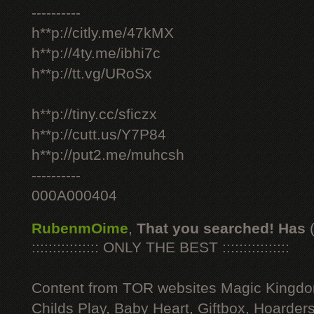
----------
h**p://citly.me/47kMX
h**p://4ty.me/ibhi7c
h**p://tt.vg/URoSx
h**p://tiny.cc/sficzx
h**p://cutt.us/Y7P84
h**p://put2.me/muhcsh
----------
000A000404
RubenmOime
,
That you searched! Has
:::::::::::::::: ONLY THE BEST ::::::::::::::::
Content from TOR websites Magic Kingdo
Childs Play, Baby Heart, Giftbox, Hoarders