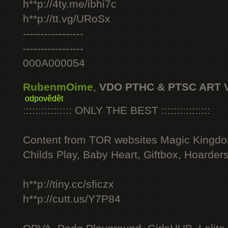
h**p://4ty.me/ibhi7c
h**p://tt.vg/URoSx
-----------------
-----------------
000A000054
RubenmOime
,
VDO PTHC & PTSC ART 
odpovědět
:::::::::::::::: ONLY THE BEST ::::::::::::::::
Content from TOR websites Magic Kingdo
Childs Play, Baby Heart, Giftbox, Hoarders
h**p://tiny.cc/sficzx
h**p://cutt.us/Y7P84