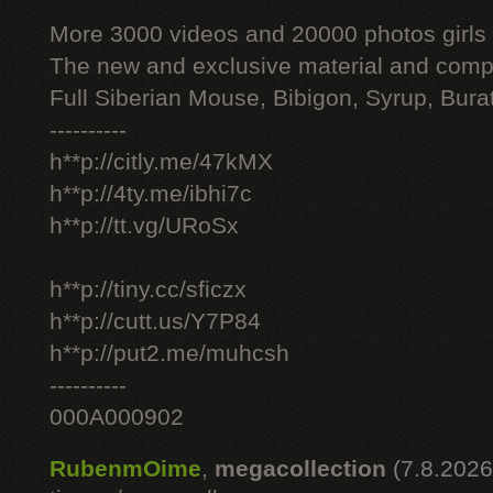
More 3000 videos and 20000 photos girls
The new and exclusive material and compl
Full Siberian Mouse, Bibigon, Syrup, Bura
----------
h**p://citly.me/47kMX
h**p://4ty.me/ibhi7c
h**p://tt.vg/URoSx
h**p://tiny.cc/sficzx
h**p://cutt.us/Y7P84
h**p://put2.me/muhcsh
----------
000A000902
RubenmOime
,
megacollection
(7.8.2026