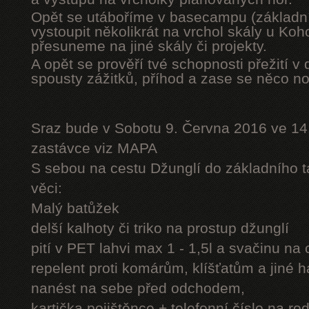
Opět se utáboříme v basecampu (základní
vystoupit několikrát na vrchol skály u Ko
přesuneme na jiné skály či projekty.
A opět se prověří tvé schopnosti přežití v 
spousty zážitků, příhod a zase se něco n
Sraz bude v Sobotu 9. Června 2016 ve 14
zastávce viz MAPA
S sebou na cestu Džunglí do základního tá
věci:
Malý batůžek
delší kalhoty či triko na prostup džunglí
pití v PET lahvi max 1 - 1,5l a svačinu na
repelent proti komárům, klíšťatům a jiné 
nanést na sebe před odchodem,
kartička pojištěnce + telefonní číslo na rod