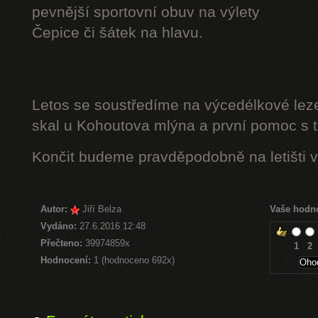
pevnější sportovní obuv na výlety
Čepice či šátek na hlavu.
Letos se soustředíme na výcedélkové leze
skal u Kohoutova mlýna a první pomoc s t
Končit budeme pravděpodobně na letišti v
Autor:
Jiří Belza
Vaše hodn
Vydáno:
27.6.2016 12:48
Přečteno:
39974859x
1
2
Hodnocení:
1 (hodnoceno 692x)