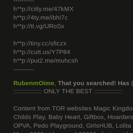
----------
h**p://citly.me/47kMX
h**p://4ty.me/ibhi7c
h**p://tt.vg/URoSx
h**p://tiny.cc/sficzx
h**p://cutt.us/Y7P84
h**p://put2.me/muhcsh
----------
RubenmOime
,
That you searched! Has
:::::::::::::::: ONLY THE BEST ::::::::::::::::
Content from TOR websites Magic Kingdo
Childs Play, Baby Heart, Giftbox, Hoarders
OPVA, Pedo Playground, GirlsHUB, Lolita 