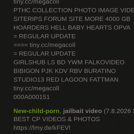
tiny.cc/megacoll
PTHC COLLECTION PHOTO IMAGE VID
SITERIPS FORUM SITE MORE 4000 GB
HOARDERS HELL BABY HEARTS OPVA
= REGULAR UPDATE
==== tiny.cc/megacoll
= REGULAR UPDATE
GIRLSHUB LS BD YWM FALKOVIDEO
BIBIGON PJK KDV RBV BURATINO
STUDIO13 RED LAGOON FATTMAN
tiny.cc/megacoll
000A000151
New-child-porn
,
jailbait video
(7.8.2026 
BEST CP VIDEOS & PHOTOS
https://lmy.de/kFEVl