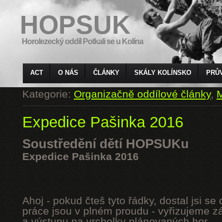
HOPSUK
Horolezecký oddíl Potkali se u Kolína
ACT
O NÁS
ČLÁNKY
SKÁLY KOLÍNSKO
PRŮ
Kategorie:
Organizačně oddílové články
,
M
Expedice Pašinka 2016
Soustředění dětí HOPSUKu
Expedice Pašinka 2016
Ahoj - pokud čteš tyto řádky, dostal jsi s
práce jsou v plném proudu - vyřizujeme z
a výstupu na vrcholky plánovaných hor.