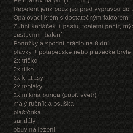
PET láhev na pití (1 - 1,5L)
Repelent jenž použiješ před výpravou do 
Opalovací krém s dostatečným faktorem,
Zubní kartáček + pastu, toaletní papír, mý
cestovním balení.
Ponožky a spodní prádlo na 8 dní
plavky + potápěčské nebo plavecké brýle
2x tričko
2x tílko
2x kraťasy
2x tepláky
2x mikina bunda (popř. svetr)
malý ručník a osuška
pláštěnka
sandály
obuv na lezení