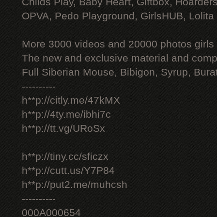
Childs Play, Baby Heart, Giftbox, Hoarders
OPVA, Pedo Playground, GirlsHUB, Lolita 
More 3000 videos and 20000 photos girls
The new and exclusive material and compl
Full Siberian Mouse, Bibigon, Syrup, Bura
----------
h**p://citly.me/47kMX
h**p://4ty.me/ibhi7c
h**p://tt.vg/URoSx
h**p://tiny.cc/sficzx
h**p://cutt.us/Y7P84
h**p://put2.me/muhcsh
----------
000A000654