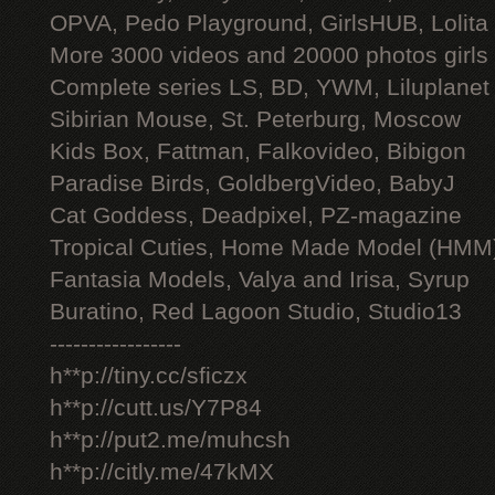
OPVA, Pedo Playground, GirlsHUB, Lolita 
More 3000 videos and 20000 photos girls
Complete series LS, BD, YWM, Liluplanet
Sibirian Mouse, St. Peterburg, Moscow
Kids Box, Fattman, Falkovideo, Bibigon
Paradise Birds, GoldbergVideo, BabyJ
Cat Goddess, Deadpixel, PZ-magazine
Tropical Cuties, Home Made Model (HMM
Fantasia Models, Valya and Irisa, Syrup
Buratino, Red Lagoon Studio, Studio13
-----------------
h**p://tiny.cc/sficzx
h**p://cutt.us/Y7P84
h**p://put2.me/muhcsh
h**p://citly.me/47kMX