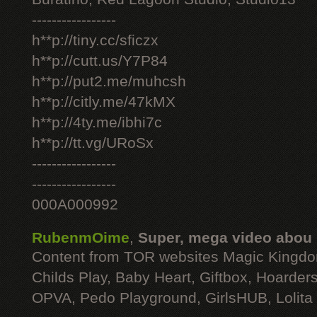
-----------------
h**p://tiny.cc/sficzx
h**p://cutt.us/Y7P84
h**p://put2.me/muhcsh
h**p://citly.me/47kMX
h**p://4ty.me/ibhi7c
h**p://tt.vg/URoSx
-----------------
-----------------
000A000992
RubenmOime
,
Super, mega video abou
Content from TOR websites Magic Kingdo
Childs Play, Baby Heart, Giftbox, Hoarders
OPVA, Pedo Playground, GirlsHUB, Lolita 