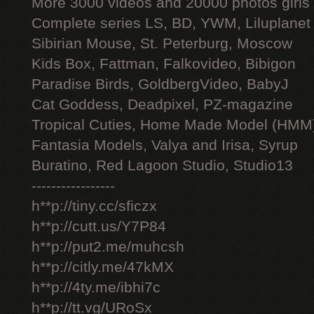
More 3000 videos and 20000 photos girls
Complete series LS, BD, YWM, Liluplanet
Sibirian Mouse, St. Peterburg, Moscow
Kids Box, Fattman, Falkovideo, Bibigon
Paradise Birds, GoldbergVideo, BabyJ
Cat Goddess, Deadpixel, PZ-magazine
Tropical Cuties, Home Made Model (HMM
Fantasia Models, Valya and Irisa, Syrup
Buratino, Red Lagoon Studio, Studio13
-----------------
h**p://tiny.cc/sficzx
h**p://cutt.us/Y7P84
h**p://put2.me/muhcsh
h**p://citly.me/47kMX
h**p://4ty.me/ibhi7c
h**p://tt.vg/URoSx