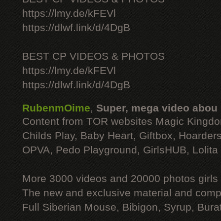
https://lmy.de/kFEVl
https://dlwf.link/d/4DgB
BEST CP VIDEOS & PHOTOS
https://lmy.de/kFEVl
https://dlwf.link/d/4DgB
RubenmOime
,
Super, mega video abou
Content from TOR websites Magic Kingdo
Childs Play, Baby Heart, Giftbox, Hoarders
OPVA, Pedo Playground, GirlsHUB, Lolita 
More 3000 videos and 20000 photos girls
The new and exclusive material and compl
Full Siberian Mouse, Bibigon, Syrup, Bura