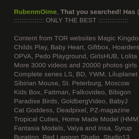
RubenmOime
,
That you searched! Has
:::::::::::::::: ONLY THE BEST ::::::::::::::::
Content from TOR websites Magic Kingdo
Childs Play, Baby Heart, Giftbox, Hoarders
OPVA, Pedo Playground, GirlsHUB, Lolita 
More 3000 videos and 20000 photos girls
Complete series LS, BD, YWM, Liluplanet
Sibirian Mouse, St. Peterburg, Moscow
Kids Box, Fattman, Falkovideo, Bibigon
Paradise Birds, GoldbergVideo, BabyJ
Cat Goddess, Deadpixel, PZ-magazine
Tropical Cuties, Home Made Model (HMM
Fantasia Models, Valya and Irisa, Syrup
Buratino, Red Lagoon Studio, Studio13