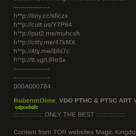
-----------------
h**p://tiny.cc/sficzx
h**p://cutt.us/Y7P84
h**p://put2.me/muhcsh
h**p://citly.me/47kMX
h**p://4ty.me/ibhi7c
h**p://tt.vg/URoSx
-----------------
-----------------
000A000784
RubenmOime
,
VDO PTHC & PTSC ART 
odpovědět
:::::::::::::::: ONLY THE BEST ::::::::::::::::
Content from TOR websites Magic Kingdo