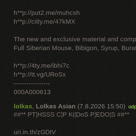
h**p://put2.me/muhcsh
h**p://citly.me/47kMX
The new and exclusive material and compl
Full Siberian Mouse, Bibigon, Syrup, Bura
h**p://4ty.me/ibhi7c
h**p://tt.vg/URoSx
-----------------
000A000613
lolkas
,
Lolkas Asian
(7.8.2026 15:50)
odp
##** PT¦HSSS C¦P Ki¦DoS P¦EDO¦S ##**
uri.in.th/zGDtV