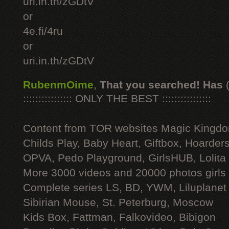
uri.in.th/zGDtV
or
4e.fi/4ru
or
uri.in.th/zGDtV
RubenmOime
,
That you searched! Has
:::::::::::::::: ONLY THE BEST ::::::::::::::::
Content from TOR websites Magic Kingdo
Childs Play, Baby Heart, Giftbox, Hoarders
OPVA, Pedo Playground, GirlsHUB, Lolita 
More 3000 videos and 20000 photos girls
Complete series LS, BD, YWM, Liluplanet
Sibirian Mouse, St. Peterburg, Moscow
Kids Box, Fattman, Falkovideo, Bibigon