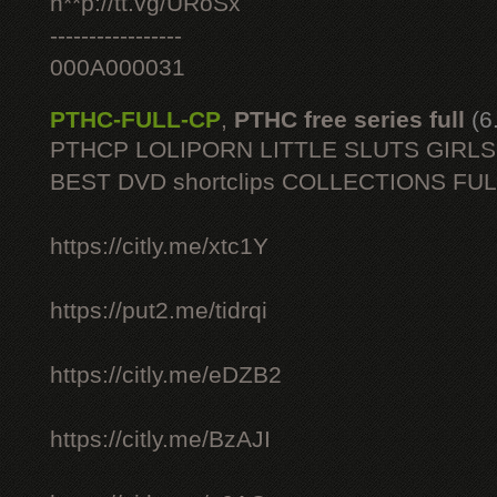
h**p://tt.vg/URoSx
-----------------
000A000031
PTHC-FULL-CP
,
PTHC free series full
(6
PTHCP LOLIPORN LITTLE SLUTS GIRL
BEST DVD shortclips COLLECTIONS FU
https://citly.me/xtc1Y
https://put2.me/tidrqi
https://citly.me/eDZB2
https://citly.me/BzAJI