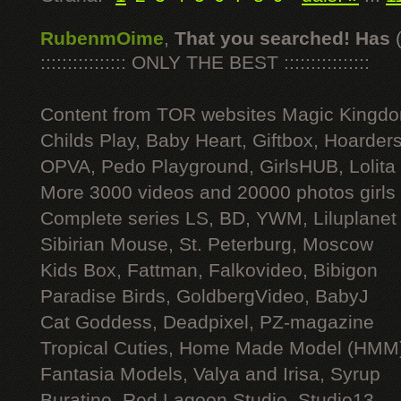
RubenmOime
,
That you searched! Has
:::::::::::::::: ONLY THE BEST ::::::::::::::::
Content from TOR websites Magic Kingdo
Childs Play, Baby Heart, Giftbox, Hoarders
OPVA, Pedo Playground, GirlsHUB, Lolita 
More 3000 videos and 20000 photos girls
Complete series LS, BD, YWM, Liluplanet
Sibirian Mouse, St. Peterburg, Moscow
Kids Box, Fattman, Falkovideo, Bibigon
Paradise Birds, GoldbergVideo, BabyJ
Cat Goddess, Deadpixel, PZ-magazine
Tropical Cuties, Home Made Model (HMM
Fantasia Models, Valya and Irisa, Syrup
Buratino, Red Lagoon Studio, Studio13