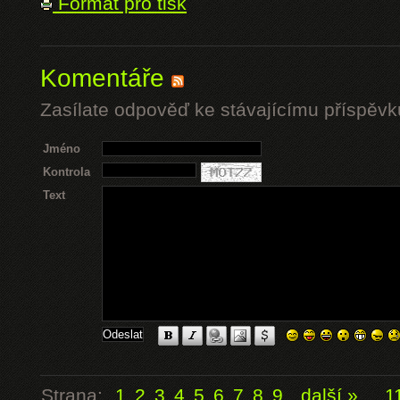
Formát pro tisk
Komentáře
Zasílate odpověď ke stávajícímu příspěvk
Jméno
Kontrola
Text
Strana:
1
2
3
4
5
6
7
8
9
další »
...
1