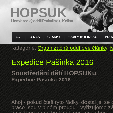
HOPSUK
Horolezecký oddíl Potkali se u Kolína
ACT
O NÁS
ČLÁNKY
SKÁLY KOLÍNSKO
PRŮ
Kategorie:
Organizačně oddílové články
,
M
Expedice Pašinka 2016
Soustředění dětí HOPSUKu
Expedice Pašinka 2016
Ahoj - pokud čteš tyto řádky, dostal jsi s
práce jsou v plném proudu - vyřizujeme z
a výstupu na vrcholky plánovaných hor.