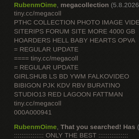
RubenmOime
,
megacollection
(5.8.2026
tiny.cc/megacoll
PTHC COLLECTION PHOTO IMAGE VID
SITERIPS FORUM SITE MORE 4000 GB
HOARDERS HELL BABY HEARTS OPVA
= REGULAR UPDATE
==== tiny.cc/megacoll
= REGULAR UPDATE
GIRLSHUB LS BD YWM FALKOVIDEO
BIBIGON PJK KDV RBV BURATINO
STUDIO13 RED LAGOON FATTMAN
tiny.cc/megacoll
000A000941
RubenmOime
,
That you searched! Has
:::::::::::::::: ONLY THE BEST ::::::::::::::::