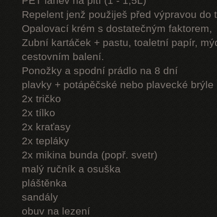
PET láhev na pití (1 - 1,5L)
Repelent jenž použiješ před výpravou do 
Opalovací krém s dostatečným faktorem,
Zubní kartáček + pastu, toaletní papír, mý
cestovním balení.
Ponožky a spodní prádlo na 8 dní
plavky + potápěčské nebo plavecké brýle
2x tričko
2x tílko
2x kraťasy
2x tepláky
2x mikina bunda (popř. svetr)
malý ručník a osuška
pláštěnka
sandály
obuv na lezení