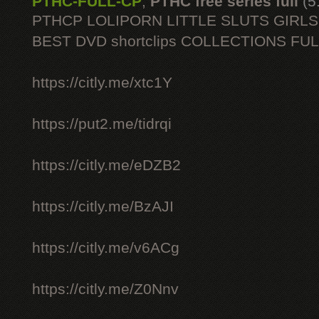
PTHC-FULL-CP
,
PTHC free series full
(5
PTHCP LOLIPORN LITTLE SLUTS GIRL
BEST DVD shortclips COLLECTIONS FU
https://citly.me/xtc1Y
https://put2.me/tidrqi
https://citly.me/eDZB2
https://citly.me/BzAJI
https://citly.me/v6ACg
https://citly.me/Z0Nnv