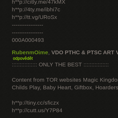
h**p://citly.me/47kMX
h**p://4ty.me/ibhi7c
h**p://tt.vg/URoSx
-----------------
-----------------
000A000493
RubenmOime
,
VDO PTHC & PTSC ART 
odpovědět
:::::::::::::::: ONLY THE BEST ::::::::::::::::
Content from TOR websites Magic Kingdo
Childs Play, Baby Heart, Giftbox, Hoarders
h**p://tiny.cc/sficzx
h**p://cutt.us/Y7P84