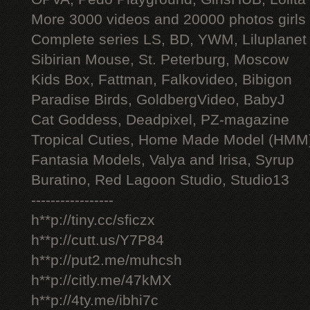
More 3000 videos and 20000 photos girls
Complete series LS, BD, YWM, Liluplanet
Sibirian Mouse, St. Peterburg, Moscow
Kids Box, Fattman, Falkovideo, Bibigon
Paradise Birds, GoldbergVideo, BabyJ
Cat Goddess, Deadpixel, PZ-magazine
Tropical Cuties, Home Made Model (HMM
Fantasia Models, Valya and Irisa, Syrup
Buratino, Red Lagoon Studio, Studio13
-----------------
h**p://tiny.cc/sficzx
h**p://cutt.us/Y7P84
h**p://put2.me/muhcsh
h**p://citly.me/47kMX
h**p://4ty.me/ibhi7c