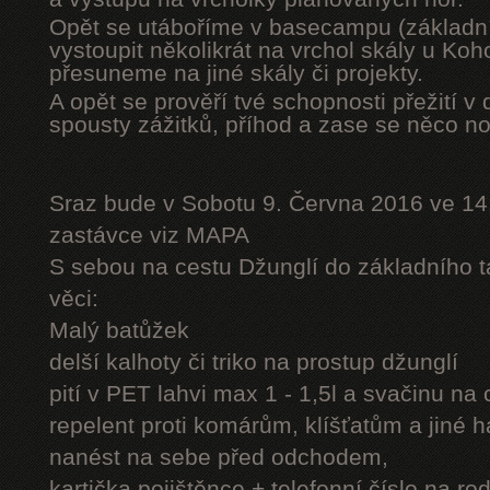
Opět se utáboříme v basecampu (základní
vystoupit několikrát na vrchol skály u Ko
přesuneme na jiné skály či projekty.
A opět se prověří tvé schopnosti přežití v 
spousty zážitků, příhod a zase se něco n
Sraz bude v Sobotu 9. Června 2016 ve 14
zastávce viz MAPA
S sebou na cestu Džunglí do základního tá
věci:
Malý batůžek
delší kalhoty či triko na prostup džunglí
pití v PET lahvi max 1 - 1,5l a svačinu na
repelent proti komárům, klíšťatům a jiné 
nanést na sebe před odchodem,
kartička pojištěnce + telefonní číslo na rod