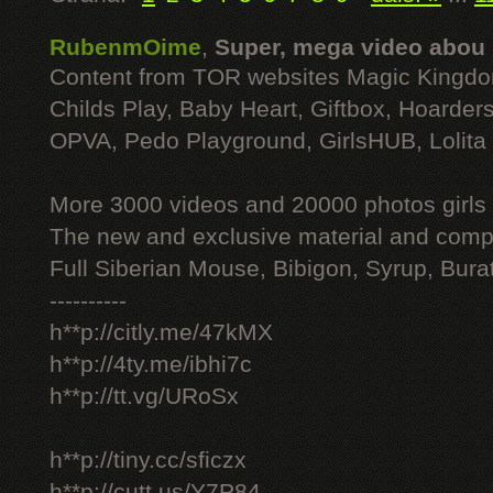
RubenmOime
,
Super, mega video abou
Content from TOR websites Magic Kingdo
Childs Play, Baby Heart, Giftbox, Hoarders
OPVA, Pedo Playground, GirlsHUB, Lolita 
More 3000 videos and 20000 photos girls
The new and exclusive material and compl
Full Siberian Mouse, Bibigon, Syrup, Bura
----------
h**p://citly.me/47kMX
h**p://4ty.me/ibhi7c
h**p://tt.vg/URoSx
h**p://tiny.cc/sficzx
h**p://cutt.us/Y7P84