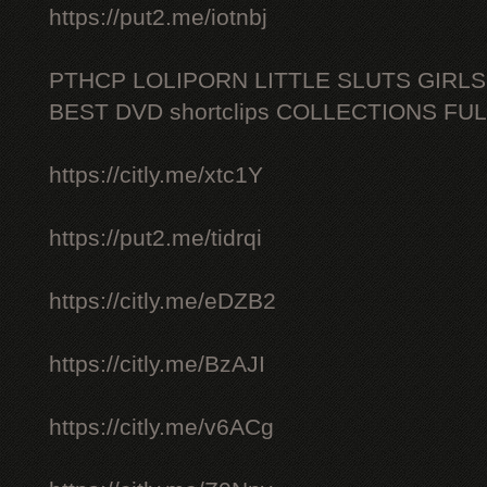
https://put2.me/iotnbj
PTHCP LOLIPORN LITTLE SLUTS GIRL
BEST DVD shortclips COLLECTIONS FU
https://citly.me/xtc1Y
https://put2.me/tidrqi
https://citly.me/eDZB2
https://citly.me/BzAJI
https://citly.me/v6ACg