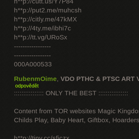
h**p://cutt.us/Y7P84
h**p://put2.me/muhcsh
h**p://citly.me/47kMX
h**p://4ty.me/ibhi7c
h**p://tt.vg/URoSx
-----------------
-----------------
000A000533
RubenmOime
,
VDO PTHC & PTSC ART 
odpovědět
:::::::::::::::: ONLY THE BEST ::::::::::::::::
Content from TOR websites Magic Kingdo
Childs Play, Baby Heart, Giftbox, Hoarders
h**p://tiny.cc/sficzx