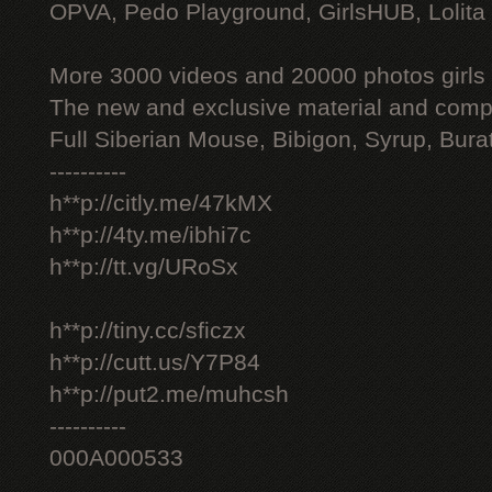
OPVA, Pedo Playground, GirlsHUB, Lolita 
More 3000 videos and 20000 photos girls
The new and exclusive material and compl
Full Siberian Mouse, Bibigon, Syrup, Bura
----------
h**p://citly.me/47kMX
h**p://4ty.me/ibhi7c
h**p://tt.vg/URoSx
h**p://tiny.cc/sficzx
h**p://cutt.us/Y7P84
h**p://put2.me/muhcsh
----------
000A000533