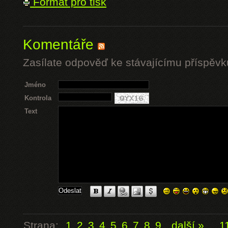
Formát pro tisk
Komentáře
Zasílate odpověď ke stávajícímu příspěvk
Jméno
Kontrola
Text
Strana:
1
2
3
4
5
6
7
8
9
další »
...
1