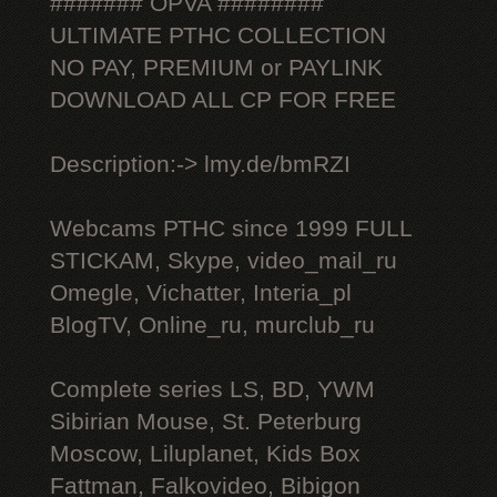
####### OPVA ########
ULTIMATE РТНС COLLECTION
NO PAY, PREMIUM or PAYLINK
DOWNLOAD ALL СР FOR FREE
Description:-> lmy.de/bmRZI
Webcams РТНС since 1999 FULL
STICKAM, Skype, video_mail_ru
Omegle, Vichatter, Interia_pl
BlogTV, Online_ru, murclub_ru
Complete series LS, BD, YWM
Sibirian Mouse, St. Peterburg
Moscow, Liluplanet, Kids Box
Fattman, Falkovideo, Bibigon