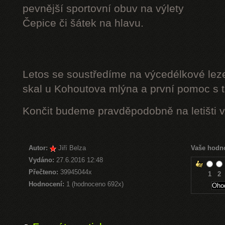
pevnější sportovní obuv na výlety
Čepice či šátek na hlavu.
Letos se soustředíme na výcedélkové leze
skal u Kohoutova mlýna a první pomoc s t
Končit budeme pravděpodobně na letišti v
Autor:
Jiří Belza
Vaše hodn
Vydáno:
27.6.2016 12:48
Přečteno:
39945044x
1
2
Hodnocení:
1 (hodnoceno 692x)