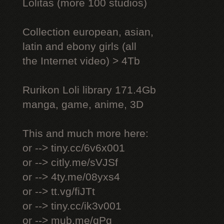
Lоlitаs (more 100 studios)
Collection european, asian,
latin and ebony girls (all
the Internet video) > 4Tb
Rurikon Lоli library 171.4Gb
manga, game, anime, 3D
This and much more here:
or --> tiny.cc/6v6x001
or --> citly.me/sVJSf
or --> 4ty.me/08yxs4
or --> tt.vg/fiJTt
or --> tiny.cc/ik3v001
or --> mub.me/qPg