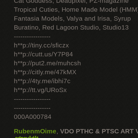
Cat Goddess, Deadpixel, PZ-magazine
Tropical Cuties, Home Made Model (HMM
Fantasia Models, Valya and Irisa, Syrup
Buratino, Red Lagoon Studio, Studio13
-----------------
h**p://tiny.cc/sficzx
h**p://cutt.us/Y7P84
h**p://put2.me/muhcsh
h**p://citly.me/47kMX
h**p://4ty.me/ibhi7c
h**p://tt.vg/URoSx
-----------------
-----------------
000A000784
RubenmOime
,
VDO PTHC & PTSC ART 