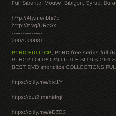
Full Siberian Mouse, Bibigon, Syrup, Bura
h**p://4ty.me/ibhi7c
h**p://tt.vg/URoSx
-----------------
000A000031
PTHC-FULL-CP
,
PTHC free series full
(6
PTHCP LOLIPORN LITTLE SLUTS GIRL
BEST DVD shortclips COLLECTIONS FU
https://citly.me/xtc1Y
https://put2.me/tidrqi
https://citly.me/eDZB2