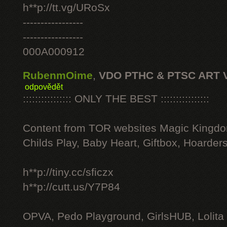
h**p://tt.vg/URoSx
-----------------
-----------------
000A000912
RubenmOime
,
VDO PTHC & PTSC ART 
odpovědět
:::::::::::::::: ONLY THE BEST ::::::::::::::::
Content from TOR websites Magic Kingdo
Childs Play, Baby Heart, Giftbox, Hoarders
h**p://tiny.cc/sficzx
h**p://cutt.us/Y7P84
OPVA, Pedo Playground, GirlsHUB, Lolita 