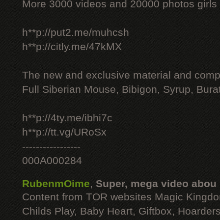
More 3000 videos and 20000 photos girls
h**p://put2.me/muhcsh
h**p://citly.me/47kMX
The new and exclusive material and compl
Full Siberian Mouse, Bibigon, Syrup, Bura
h**p://4ty.me/ibhi7c
h**p://tt.vg/URoSx
-----------------
000A000284
RubenmOime
,
Super, mega video abou
Content from TOR websites Magic Kingdo
Childs Play, Baby Heart, Giftbox, Hoarders