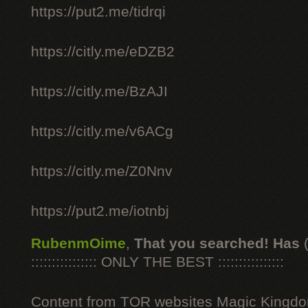
https://put2.me/tidrqi
https://citly.me/eDZB2
https://citly.me/BzAJI
https://citly.me/v6ACg
https://citly.me/Z0Nnv
https://put2.me/iotnbj
RubenmOime
,
That you searched! Has
:::::::::::::::: ONLY THE BEST ::::::::::::::::
Content from TOR websites Magic Kingdo