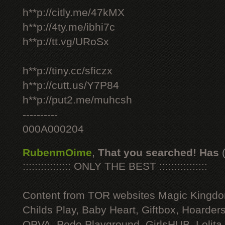
h**p://citly.me/47kMX
h**p://4ty.me/ibhi7c
h**p://tt.vg/URoSx
h**p://tiny.cc/sficzx
h**p://cutt.us/Y7P84
h**p://put2.me/muhcsh
----------
000A000204
RubenmOime
,
That you searched! Has
:::::::::::::::: ONLY THE BEST ::::::::::::::::
Content from TOR websites Magic Kingdo
Childs Play, Baby Heart, Giftbox, Hoarders
OPVA, Pedo Playground, GirlsHUB, Lolita 