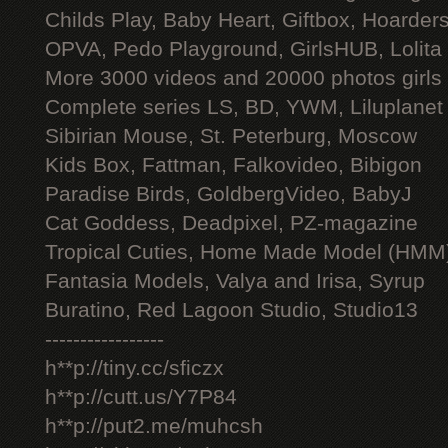
Childs Play, Baby Heart, Giftbox, Hoarders
OPVA, Pedo Playground, GirlsHUB, Lolita 
More 3000 videos and 20000 photos girls
Complete series LS, BD, YWM, Liluplanet
Sibirian Mouse, St. Peterburg, Moscow
Kids Box, Fattman, Falkovideo, Bibigon
Paradise Birds, GoldbergVideo, BabyJ
Cat Goddess, Deadpixel, PZ-magazine
Tropical Cuties, Home Made Model (HMM
Fantasia Models, Valya and Irisa, Syrup
Buratino, Red Lagoon Studio, Studio13
-----------------
h**p://tiny.cc/sficzx
h**p://cutt.us/Y7P84
h**p://put2.me/muhcsh