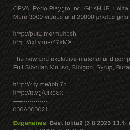
OPVA, Pedo Playground, GirlsHUB, Lolita 
More 3000 videos and 20000 photos girls
h**p://put2.me/muhcsh
h**p://citly.me/47kMX
The new and exclusive material and compl
Full Siberian Mouse, Bibigon, Syrup, Bura
h**p://4ty.me/ibhi7c
h**p://tt.vg/URoSx
-----------------
000A000021
Eugenenes
,
Best lolita2
(6.8.2026 13:44