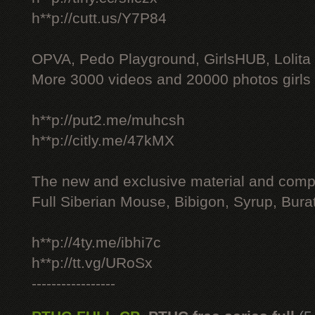
h**p://cutt.us/Y7P84
OPVA, Pedo Playground, GirlsHUB, Lolita 
More 3000 videos and 20000 photos girls
h**p://put2.me/muhcsh
h**p://citly.me/47kMX
The new and exclusive material and compl
Full Siberian Mouse, Bibigon, Syrup, Bura
h**p://4ty.me/ibhi7c
h**p://tt.vg/URoSx
-----------------