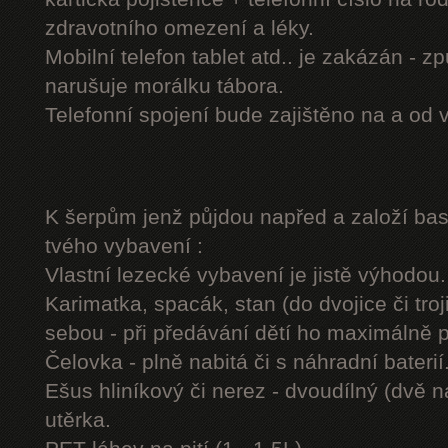
zdravotního omezení a léky.
Mobilní telefon tablet atd.. je zakázán - 
narušuje morálku tábora.
Telefonní spojení bude zajištěno na a od 
K šerpům jenž půjdou napřed a založí b
tvého vybavení :
Vlastní lezecké vybavení je jistě výhodou.
Karimatka, spacák, stan (do dvojice či troj
sebou - při předávání dětí ho maximálně 
Čelovka - plně nabitá či s náhradní baterií
Ešus hliníkový či nerez - dvoudílný (dvě n
utěrka.